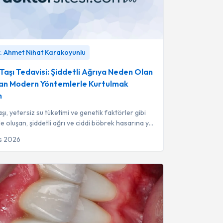
ı Tedavisi: Şiddetli Ağrıya Neden Olan
r. Ahmet Nihat Karakoyunlu
 Modern Yöntemlerle Kurtulmak Mümkün
-
Prof.
 Nihat Karakoyunlu
Taşı Tedavisi: Şiddetli Ağrıya Neden Olan
an Modern Yöntemlerle Kurtulmak
n
şı, yetersiz su tüketimi ve genetik faktörler gibi
e oluşan, şiddetli ağrı ve ciddi böbrek hasarına yol
ir hastalıktır.
s 2026