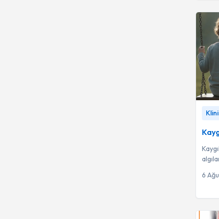
Pedagoji
208
Pratisyen Hekimlik
194
Anestezi ve
151
Reanimasyon
Çocuk Gelişim Uzmanı
148
Göğüs Cerrahisi
143
Kaygıl
Klin
Podoloji
140
Psikol
Kayg
Çocuk İmmünolojisi ve
135
Alerjisi
Kaygı
Tıbbi Onkoloji
algıl
130
özgüv
6 Ağ
Enfeksiyon Hastalıkları
126
ve Klinik Mikrobiyoloji
Dil ve Konuşma Terapisi
110