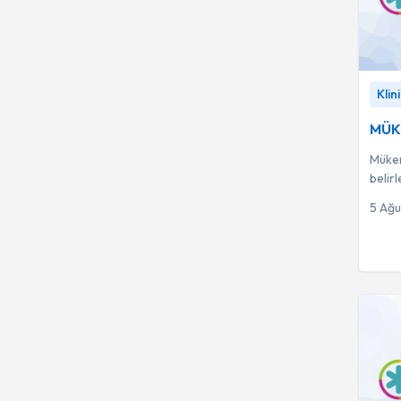
Hastalıkları
Çocuk Gastroenteroloji,
26
Hepatoloji ve Beslenme
Nefroloji
25
MÜKEM
Klin
Psikol
İmmunoloji ve Alerji
24
MÜKE
Hastalıkları
Çocuk Genetik
23
Mükem
Hastalıkları
belir
kalite
Aile Danışmanı
21
5 Ağ
(Psikolog)
Çocuk Ürolojisi
21
Diş Protez Uzmanı
21
Psikoterapi
21
Tıbbi Genetik
21