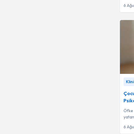
gerçe
6 Ağ
Kalp Damar Cerrahisi
480
Sertifikalı Medikal
477
Estetik
Çocuk ve Ergen
412
Psikiyatristi
Fizyoterapi
352
Akupunktur
292
Çocukl
Geleneksel ve
280
Klin
Klinik
Tamamlayıcı Tıp
Çocu
Çocuk Cerrahisi
236
Psik
Göğüs Hastalıkları
225
Öfke 
yatan
Radyoloji
216
nedenl
6 Ağ