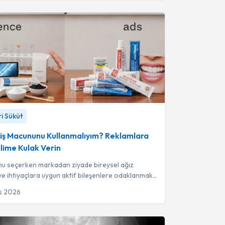
 Macununu Kullanmalıyım? Reklamlara Değil,
ri Süküt
ak Verin
-
Dt. Sabri Süküt
iş Macununu Kullanmalıyım? Reklamlara
ilime Kulak Verin
nu seçerken markadan ziyade bireysel ağız
ve ihtiyaçlara uygun aktif bileşenlere odaklanmak
açıdan en doğru yaklaşımdır.
s 2026