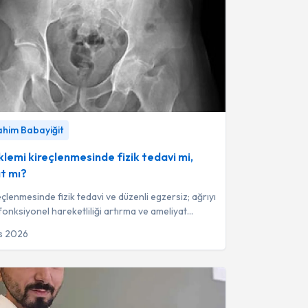
mi kireçlenmesinde fizik tedavi mi, ameliyat mı?
rahim Babayiğit
ahim Babayiğit
klemi kireçlenmesinde fizik tedavi mi,
t mı?
eçlenmesinde fizik tedavi ve düzenli egzersiz; ağrıyı
fonksiyonel hareketliliği artırma ve ameliyat
 %44 oranında geciktir...
s 2026