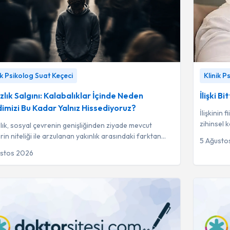
ık Salgını: Kalabalıklar İçinde Neden Kendimizi Bu
İlişki Bit
ik Psikolog Suat Keçeci
Klinik P
Yalnız Hissediyoruz?
-
Klinik Psikolog Suat Keçeci
Mert Adil
ızlık Salgını: Kalabalıklar İçinde Neden
İlişki 
imizi Bu Kadar Yalnız Hissediyoruz?
İlişkinin 
zihinsel 
zlık, sosyal çevrenin genişliğinden ziyade mevcut
hayalleri
lerin niteliği ile arzulanan yakınlık arasındaki farktan
5 Ağusto
 öznel bir deneyimdir.
ustos 2026