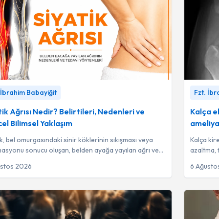
 Ağrısı Nedir? Belirtileri, Nedenleri ve Güncel
Kalça ekle
 İbrahim Babayiğit
Fzt. İb
l Yaklaşım
-
Fzt. İbrahim Babayiğit
-
Fzt. İbr
ik Ağrısı Nedir? Belirtileri, Nedenleri ve
Kalça e
el Bilimsel Yaklaşım
ameliya
ik, bel omurgasındaki sinir köklerinin sıkışması veya
Kalça kir
masyonu sonucu oluşan, belden ayağa yayılan ağrı ve
azaltma, 
jik bulgularla seyreden bir ...
ihtiyacını
ustos 2026
6 Ağusto