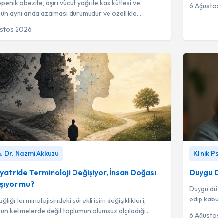
döküldüğü
enik obezite, aşırı vücut yağı ile kas kütlesi ve
6 Ağusto
ün aynı anda azalması durumudur ve özellikle
lsüz diyetler ile hızlı kilo kayıpları...
ustos 2026
tride Terminoloji Değişiyor, İnsan Doğası Değişiyor
Duygu Düz
. Dr. Nazmi Akkuzu
Klinik 
Uzm. Dr. Nazmi Akkuzu
Demirhan
iyatride Terminoloji Değişiyor, İnsan Doğası
Duygu D
şiyor mu?
Duygu düz
edip kab
ğlığı terminolojisindeki sürekli isim değişiklikleri,
etme bece
un kelimelerde değil toplumun olumsuz algıladığı
6 Ağusto