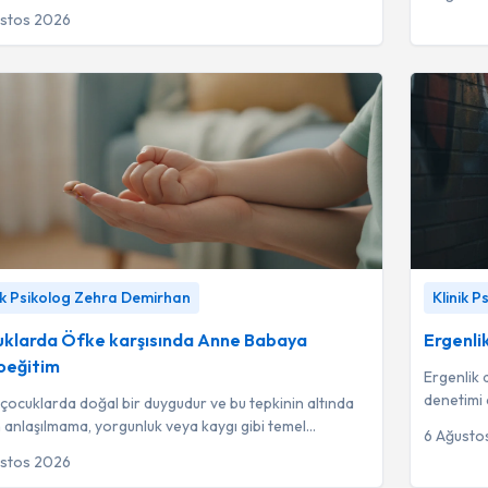
klikte yatması nedeniyle damgal...
ustos 2026
arda Öfke karşısında Anne Babaya Psikoeğitim
-
Ergenlik 
ik Psikolog Zehra Demirhan
Klinik 
 Psikolog Zehra Demirhan
Zehra De
klarda Öfke karşısında Anne Babaya
Ergenli
oeğitim
Ergenlik 
denetimi
çocuklarda doğal bir duygudur ve bu tepkinin altında
baskılard
 anlaşılmama, yorgunluk veya kaygı gibi temel
6 Ağusto
eri anlamak sağlıklı iletişim için ...
ustos 2026