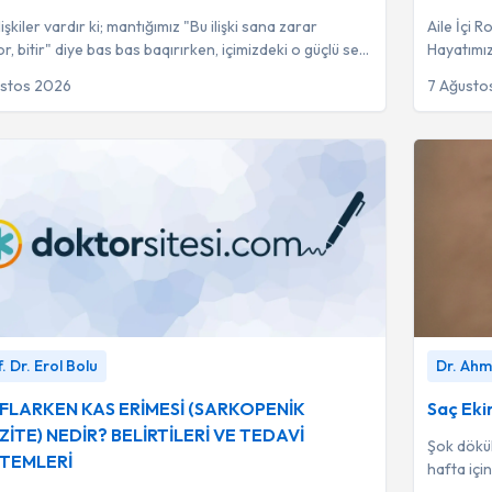
lişkiler vardır ki; mantığımız "Bu ilişki sana zarar
Aile İçi R
r, bitir" diye bas bas baqırırken, içimizdeki o güçlü ses
Hayatımız
ürlü kopmayı başaramaz...
sosyal la
ustos 2026
7 Ağusto
LARKEN KAS ERİMESİ (SARKOPENİK OBEZİTE)
Saç Ekimi
. Dr. Erol Bolu
Dr. Ahm
? BELİRTİLERİ VE TEDAVİ YÖNTEMLERİ
-
Prof.
l Bolu
IFLARKEN KAS ERİMESİ (SARKOPENİK
Saç Eki
İTE) NEDİR? BELİRTİLERİ VE TEDAVİ
Şok dökül
TEMLERİ
hafta içi