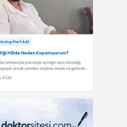
tiği Hâlde Neden Kopamıyorum?
-
Klinik Psikolog
sikolog Mert Adil
Bittiği Hâlde Neden Kopamıyorum?
fiilen bitmesiyle psikolojik ayrılığın aynı olmadığı,
kopuşun ancak yeniden seçilme umudu ve gelecek
 sona erdiğinde gerçe...
s 2026