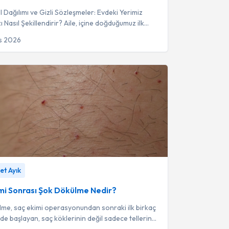
ol Dağılımı ve Gizli Sözleşmeler: Evdeki Yerimiz
ı Nasıl Şekillendirir? Aile, içine doğduğumuz ilk
boratuvardır. Bu labora...
s 2026
 Sonrası Şok Dökülme Nedir?
-
Dr. Ahmet Ayık
et Ayık
mi Sonrası Şok Dökülme Nedir?
me, saç ekimi operasyonundan sonraki ilk birkaç
nde başlayan, saç köklerinin değil sadece tellerin