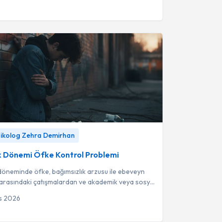
Dönemi Öfke Kontrol Problemi
-
Klinik Psikolog
Psikolog Zehra Demirhan
mirhan
k Dönemi Öfke Kontrol Problemi
döneminde öfke, bağımsızlık arzusu ile ebeveyn
 arasındaki çatışmalardan ve akademik veya sosyal
an kaynaklanan doğal bir sü...
s 2026