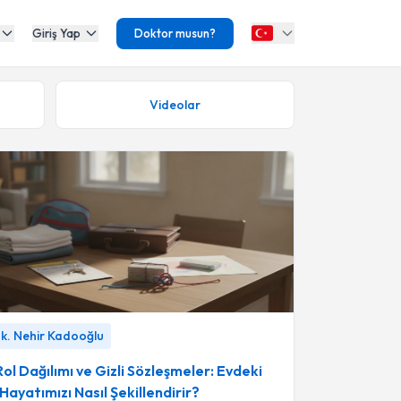
Giriş Yap
Doktor musun?
Videolar
ol Dağılımı ve Gizli Sözleşmeler: Evdeki Yerimiz
k. Nehir Kadooğlu
Nasıl Şekillendirir?
-
Uzm. Psk. Nehir Kadooğlu
 Rol Dağılımı ve Gizli Sözleşmeler: Evdeki
Hayatımızı Nasıl Şekillendirir?