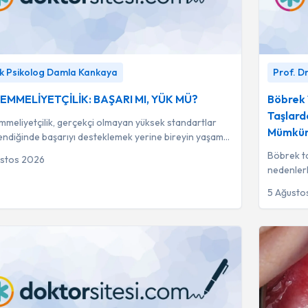
MELİYETÇİLİK: BAŞARI MI, YÜK MÜ?
-
Klinik
Böbrek Taş
ik Psikolog Damla Kankaya
Prof. D
og Damla Kankaya
Taşlardan
Dr. Ahmet
MMELİYETÇİLİK: BAŞARI MI, YÜK MÜ?
Böbrek 
Taşlard
meliyetçilik, gerçekçi olmayan yüksek standartlar
Mümkü
lendiğinde başarıyı desteklemek yerine bireyin yaşam
sini düşüren ağır bir psikoloji...
Böbrek ta
ustos 2026
nedenlerl
açabilen b
5 Ağusto