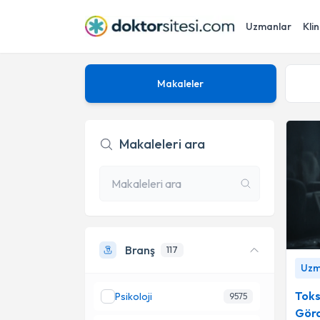
Uzmanlar
Klin
Makaleler
Makaleleri ara
Branş
117
Toksik
Uzm
Halde 
Kadoo
Toks
Psikoloji
9575
Görd