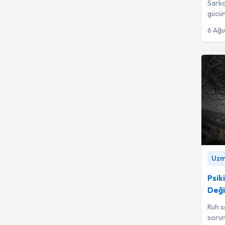
Sarkop
Ortopedi ve
1051
gücün
Travmatoloji
kontro
6 Ağ
Göz Hastalıkları
999
Beyin ve Sinir Cerrahisi
807
Fiziksel Tıp ve
789
Rehabilitasyon
Dahiliye - İç
694
Hastalıkları
Aile Danışmanı
692
Psikiya
Nöroloji (Beyin ve Sinir
681
Uzm
Hastalıkları)
mu?
-
Psikolojik Danışman
595
Psik
Deği
Kardiyoloji
515
Ruh sa
sorun
Klinik Psikolog
494