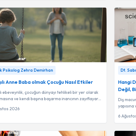
ı Anne Baba olmak Çocuğu Nasıl Etkiler
-
Klinik
Hangi Diş
ik Psikolog Zehra Demirhan
Dt. Sab
og Zehra Demirhan
Bilime Kul
ılı Anne Baba olmak Çocuğu Nasıl Etkiler
Hangi D
Değil, B
lı ebeveynlik, çocuğun dünyayı tehlikeli bir yer olarak
amasına ve kendi başına başarma inancının zayıflayarak
Diş macu
eninin zedelenmesine ned...
yapısına 
ustos 2026
bilimsel 
6 Ağusto