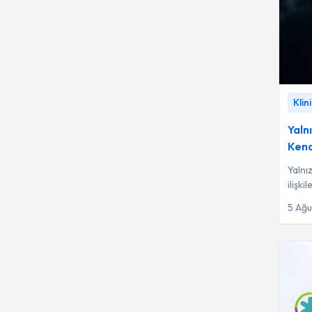
ve İnfertilite
Aile Hekimliği
42
Romatoloji
38
Spor Hekimliği
38
Yalnızl
Klin
Kadar 
Çocuk Gelişim
37
Yaln
Kend
Anatomi
34
Yalnı
Algoloji (Anestezi ve
30
ilişki
Reanimasyon)
doğan
5 Ağ
Radyasyon Onkolojisi
30
Çocuk Kardiyolojisi
29
Girişimsel Radyoloji
29
Alerji ve Göğüs
27