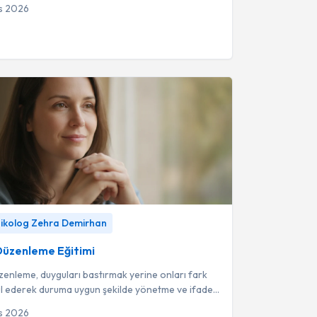
 tamamen geçici ve doğal...
s 2026
enleme Eğitimi
-
Klinik Psikolog Zehra
Psikolog Zehra Demirhan
üzenleme Eğitimi
enleme, duyguları bastırmak yerine onları fark
ul ederek duruma uygun şekilde yönetme ve ifade
risidir.
s 2026