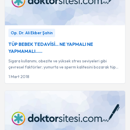
TÜP BEBEK TEDAVİSİ... NE YAPMALI NE YAPMAMALI......
Op. Dr. Ali Ekber Şahin
-
Op. Dr. Ali Ekber Şahin
TÜP BEBEK TEDAVİSİ... NE YAPMALI NE
YAPMAMALI......
Sigara kullanımı, obezite ve yüksek stres seviyeleri gibi
çevresel faktörler; yumurta ve sperm kalitesini bozarak tüp
bebek tedavisinin başarı oranını...
1 Mart 2018