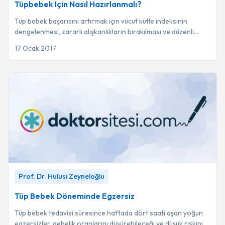
Tüpbebek Için Nasıl Hazırlanmalı?
Tüp bebek başarısını artırmak için vücut kütle indeksinin
dengelenmesi, zararlı alışkanlıkların bırakılması ve düzenli
egzersizle vücut enerjisinin yü...
17 Ocak 2017
Tüp Bebek Döneminde Egzersiz
-
Prof. Dr. Hulusi Zeyneloğlu
Prof. Dr. Hulusi Zeyneloğlu
Tüp Bebek Döneminde Egzersiz
Tüp bebek tedavisi süresince haftada dört saati aşan yoğun
egzersizler, gebelik oranlarını düşürebileceği ve düşük riskini