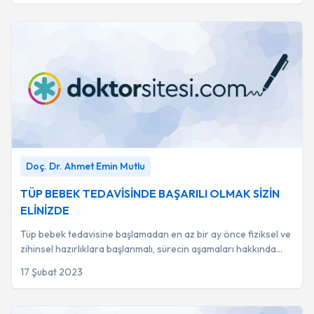
TÜP BEBEK TEDAVİSİNDE BAŞARILI OLMAK SİZİN
Doç. Dr. Ahmet Emin Mutlu
ELİNİZDE
-
Doç. Dr. Ahmet Emin Mutlu
TÜP BEBEK TEDAVİSİNDE BAŞARILI OLMAK SİZİN
ELİNİZDE
Tüp bebek tedavisine başlamadan en az bir ay önce fiziksel ve
zihinsel hazırlıklara başlanmalı, sürecin aşamaları hakkında
bilgi sahibi olunarak stres...
17 Şubat 2023