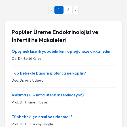
‹
1
2
›
Popüler Üreme Endokrinolojisi ve
İnfertilite Makaleleri
Öpüşmek kısırlık yapabilir kimi öptüğünüze dikkat edin
Op. Dr. Betül Kalay
Tüp bebekte başarısız olunca ne yapılır?
Doç. Dr. Ayla Üçkuyu
Aşılama (ıuı - ıntra uterin ınseminasyon)
Prof. Dr. Hikmet Hassa
Tüpbebek ıçin nasıl hazırlanmalı?
Prof. Dr. Hulusi Zeyneloğlu