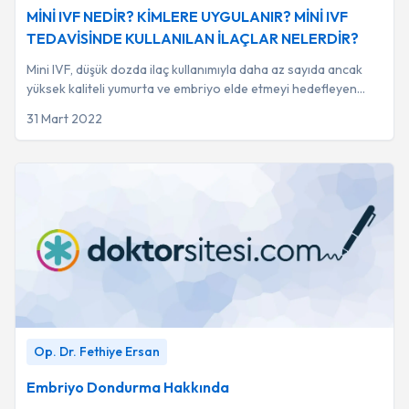
Dr. Ahmet Emin Mutlu
MİNİ IVF NEDİR? KİMLERE UYGULANIR? MİNİ IVF
TEDAVİSİNDE KULLANILAN İLAÇLAR NELERDİR?
Mini IVF, düşük dozda ilaç kullanımıyla daha az sayıda ancak
yüksek kaliteli yumurta ve embriyo elde etmeyi hedefleyen
basitleştirilmiş bir tüp bebek ...
31 Mart 2022
Embriyo Dondurma​ Hakkında
-
Op. Dr. Fethiye Ersan
Op. Dr. Fethiye Ersan
Embriyo Dondurma​ Hakkında