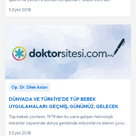
bireylerin biyolojik ebeveyn olma şans...
5 Eylül 2018
DÜNYADA VE TÜRKİYE'DE TÜP BEBEK
Op. Dr. Dilek Aslan
UYGULAMALARI: GEÇMİŞ, GÜNÜMÜZ, GELECEK
-
Op.
Dr. Dilek Aslan
DÜNYADA VE TÜRKİYE'DE TÜP BEBEK
UYGULAMALARI: GEÇMİŞ, GÜNÜMÜZ, GELECEK
Tüp bebek yöntemi, 1978'den bu yana gelişen teknolojik
imkanlar sayesinde dünya genelinde milyonlarca ailenin çocuk
sahibi olmasını sağlamıştır.
5 Eylül 2018