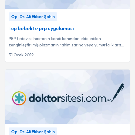
tüp bebekte prp uygulaması
-
Op. Dr. Ali Ekber Şahin
Op. Dr. Ali Ekber Şahin
tüp bebekte prp uygulaması
PRP tedavisi, hastanın kendi kanından elde edilen
zenginleştirilmiş plazmanın rahim zarına veya yumurtalıklara
enjekte edilmesiyle gebelik şansını art...
31 Ocak 2019
tüp bebek sigara kullanım
-
Op. Dr. Ali Ekber Şahin
Op. Dr. Ali Ekber Şahin