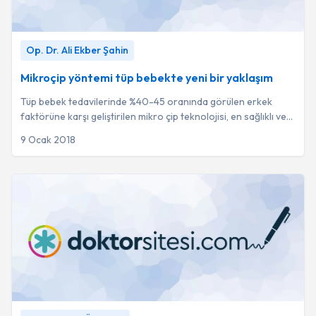
Mikroçip yöntemi tüp bebekte yeni bir yaklaşım
-
Op. Dr. Ali
Op. Dr. Ali Ekber Şahin
Ekber Şahin
Mikroçip yöntemi tüp bebekte yeni bir yaklaşım
Tüp bebek tedavilerinde %40-45 oranında görülen erkek
faktörüne karşı geliştirilen mikro çip teknolojisi, en sağlıklı ve
DNA yapısı en iyi olan sperml...
9 Ocak 2018
GEBELİK(PRENATAL) DÖNEMİNDE GÖRÜLEN