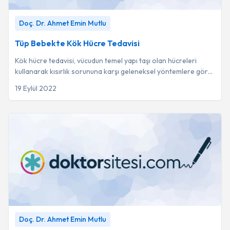
Tüp Bebekte Kök Hücre Tedavisi
-
Doç. Dr. Ahmet Emin
Doç. Dr. Ahmet Emin Mutlu
Mutlu
Tüp Bebekte Kök Hücre Tedavisi
Kök hücre tedavisi, vücudun temel yapı taşı olan hücreleri
kullanarak kısırlık sorununa karşı geleneksel yöntemlere göre
daha etkili ve düşük riskli b...
19 Eylül 2022
MİNİ IVF NEDİR? KİMLERE UYGULANIR? MİNİ IVF
Doç. Dr. Ahmet Emin Mutlu
TEDAVİSİNDE KULLANILAN İLAÇLAR NELERDİR?
-
Doç.