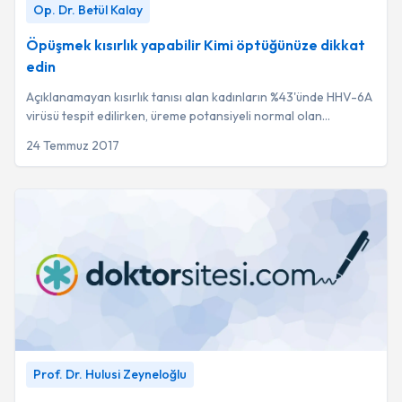
Op. Dr. Betül Kalay
Dr. Betül Kalay
Öpüşmek kısırlık yapabilir Kimi öptüğünüze dikkat
edin
Açıklanamayan kısırlık tanısı alan kadınların %43'ünde HHV-6A
virüsü tespit edilirken, üreme potansiyeli normal olan
kadınlarda bu virüse rastlanmamış...
24 Temmuz 2017
Tüpbebek Için Nasıl Hazırlanmalı?
-
Prof. Dr. Hulusi
Prof. Dr. Hulusi Zeyneloğlu
Zeyneloğlu