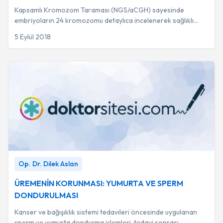
Kapsamlı Kromozom Taraması (NGS/aCGH) sayesinde
embriyoların 24 kromozomu detaylıca incelenerek sağlıklı
olanların seçilmesi ve düşük riskinin azaltıl...
5 Eylül 2018
ÜREMENİN KORUNMASI: YUMURTA VE SPERM
Op. Dr. Dilek Aslan
DONDURULMASI
-
Op. Dr. Dilek Aslan
ÜREMENİN KORUNMASI: YUMURTA VE SPERM
DONDURULMASI
Kanser ve bağışıklık sistemi tedavileri öncesinde uygulanan
sperm ve yumurta dondurma işlemleri, tedavi sonrası