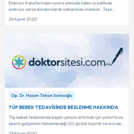
Embriyo transferinden sonra elimizde halen iyi kalitede
embriyo varsa dondurularak saklanması mümkün . Taze
sikluslarda en iyi şartlarda %45-60 arası ...
24 Kasım 2020
TÜP BEBEK TEDAVİSİNDE BESLENME HAKKINDA
-
Op.
Op. Dr. Hasan Tahsin Sanisoğlu
Dr. Hasan Tahsin Sanisoğlu
TÜP BEBEK TEDAVİSİNDE BESLENME HAKKINDA
Tüp bebek tedavisinde başarı şansını artırmak için yumurta ve
sperm gelişiminin tamamlandığı 120 günlük hazırlık sürecinde
beslenmeye azami dikkat edi...
23 Kasım 2020