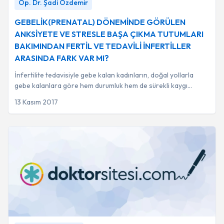
Op. Dr. Şadi Özdemir
ANKSİYETE VE STRESLE BAŞA ÇIKMA TUTUMLARI
BAKIMINDAN FERTİL VE TEDAVİLİ İNFERTİLLER
GEBELİK(PRENATAL) DÖNEMİNDE GÖRÜLEN
ARASINDA FARK VAR MI?
-
Op. Dr. Şadi Özdemir
ANKSİYETE VE STRESLE BAŞA ÇIKMA TUTUMLARI
BAKIMINDAN FERTİL VE TEDAVİLİ İNFERTİLLER
ARASINDA FARK VAR MI?
İnfertilite tedavisiyle gebe kalan kadınların, doğal yollarla
gebe kalanlara göre hem durumluk hem de sürekli kaygı
düzeylerinin anlamlı derecede daha...
13 Kasım 2017
Öpüşmek kısırlık yapabilir Kimi öptüğünüze dikkat edin
-
Op.