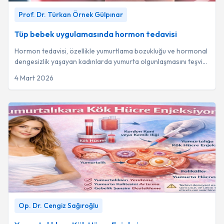
Tüp bebek uygulamasında hormon tedavisi
-
Prof. Dr. Türkan
Prof. Dr. Türkan Örnek Gülpınar
Örnek Gülpınar
Tüp bebek uygulamasında hormon tedavisi
Hormon tedavisi, özellikle yumurtlama bozukluğu ve hormonal
dengesizlik yaşayan kadınlarda yumurta olgunlaşmasını teşvik
ederek gebelik şansını %10 il...
4 Mart 2026
Yumurtalıklara Kök Hücre Enjeksiyonu
-
Op. Dr. Cengiz
Op. Dr. Cengiz Sağıroğlu
Sağıroğlu