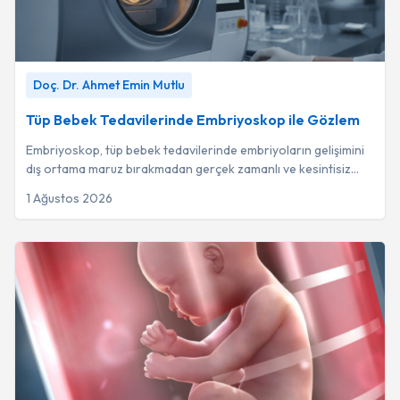
Aşılama (İUİ)
2
Op. Dr. Suat Hazer
3
İmsi
2
Prof. Dr. Hulusi Zeyneloğlu
3
Tüp Bebek Tedavilerinde Embriyoskop ile Gözlem
-
Doç. Dr.
Doç. Dr. Ahmet Emin Mutlu
Ahmet Emin Mutlu
Op. Dr. Dilek Aslan
3
Tüp Bebek Tedavilerinde Embriyoskop ile Gözlem
Prof. Dr. Şahin Zeteroğlu
3
Embriyoskop, tüp bebek tedavilerinde embriyoların gelişimini
dış ortama maruz bırakmadan gerçek zamanlı ve kesintisiz
Op. Dr. Hasan Tahsin Sanisoğlu
2
olarak takip eden ileri düzey bi...
1 Ağustos 2026