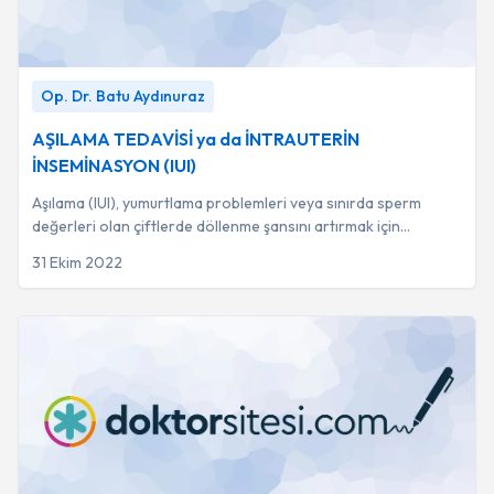
AŞILAMA TEDAVİSİ ya da İNTRAUTERİN İNSEMİNASYON
Op. Dr. Batu Aydınuraz
(IUI)
-
Op. Dr. Batu Aydınuraz
AŞILAMA TEDAVİSİ ya da İNTRAUTERİN
İNSEMİNASYON (IUI)
Aşılama (IUI), yumurtlama problemleri veya sınırda sperm
değerleri olan çiftlerde döllenme şansını artırmak için
kullanılan ağrısız bir ikinci basamak...
31 Ekim 2022