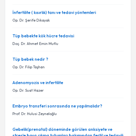
İnfertilite ( kısırlık) tanı ve tedavi yöntemleri
Op. Dr. Şerife Dikayak
Tüp bebekte kök hücre tedavisi
Doç. Dr. Ahmet Emin Mutlu
Tüp bebek nedir ?
Op. Dr. Filip Taşhan
Adenomyozis ve infertilite
Op. Dr. Suat Hazer
Embryo transferi sonrasında ne yapılmalıdır?
Prof. Dr. Hulusi Zeyneloğlu
Gebelik(prenatal) döneminde görülen anksiyete ve
stresle başa çıkma tutumları bakımından fertil ve tedavili