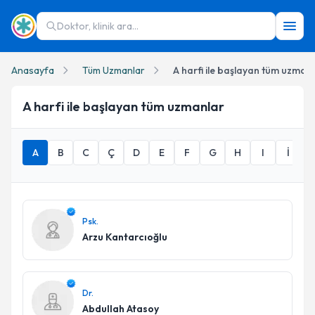
Doktor, klinik ara...
Anasayfa
Tüm Uzmanlar
A harfi ile başlayan tüm uzman
A
harfi ile başlayan tüm uzmanlar
A
B
C
Ç
D
E
F
G
H
I
İ
Psk.
Arzu Kantarcıoğlu
Dr.
Abdullah Atasoy