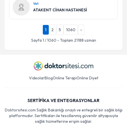
Vet.
ATAKENT CİHAN HASTANESİ
1
2
5
1060
›
Sayfa
1
/
1060
- Toplam
21188
uzman
Videolar
Blog
Online Terapi
Online Diyet
SERTİFİKA VE ENTEGRASYONLAR
Doktorsitesi.com Sağlık Bakanlığı onaylı ve entegreli bir sağlık bilgi
platformudur. Sertifikaları ile tescillenmiş güvenilir altyapısıyla
sağlık hizmetlerine erişim sağlar.