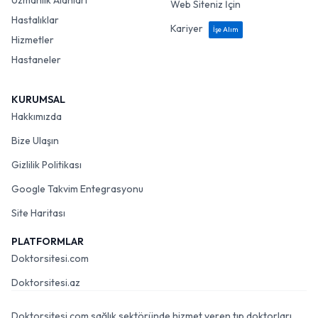
Uzmanlık Alanları
Web Siteniz İçin
Hastalıklar
Kariyer
İşe Alım
Hizmetler
Hastaneler
KURUMSAL
Hakkımızda
Bize Ulaşın
Gizlilik Politikası
Google Takvim Entegrasyonu
Site Haritası
PLATFORMLAR
Doktorsitesi.com
Doktorsitesi.az
Doktorsitesi.com sağlık sektöründe hizmet veren tıp doktorları,