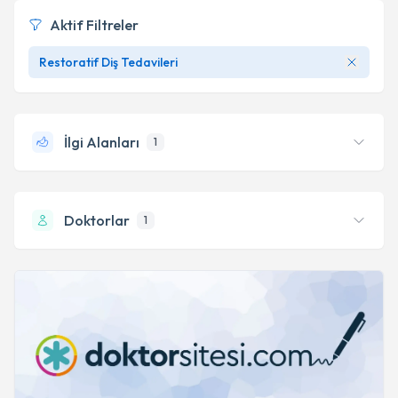
Aktif Filtreler
Restoratif Diş Tedavileri
İlgi Alanları
1
Dental adeziv bonding
1
Doktorlar
1
Uzm. Dt. İrem Salgıncı Çömlek
4