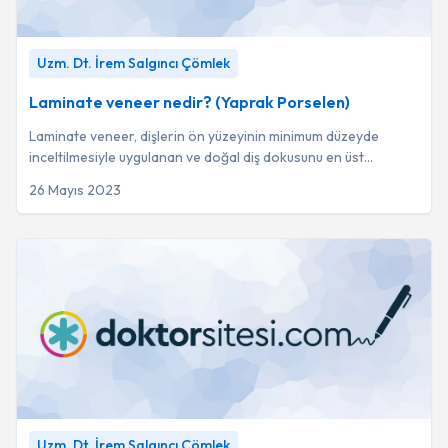
Laminate veneer nedir? (Yaprak Porselen)
-
Uzm. Dt. İrem
Uzm. Dt. İrem Salgıncı Çömlek
Salgıncı Çömlek
Laminate veneer nedir? (Yaprak Porselen)
Laminate veneer, dişlerin ön yüzeyinin minimum düzeyde
inceltilmesiyle uygulanan ve doğal diş dokusunu en üst
düzeyde koruyan estetik bir restorasyon ...
26 Mayıs 2023
Kanal Tedavisi Nasıl Yapılır ?
-
Uzm. Dt. İrem Salgıncı Çömlek
Uzm. Dt. İrem Salgıncı Çömlek