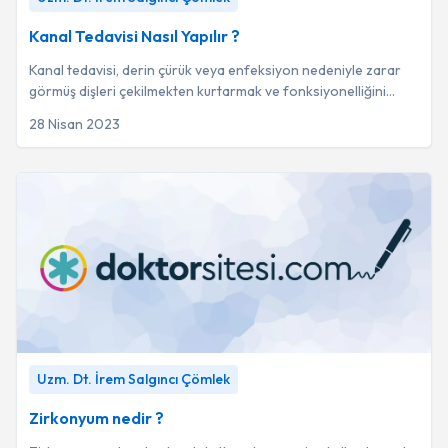
Kanal Tedavisi Nasıl Yapılır ?
Kanal tedavisi, derin çürük veya enfeksiyon nedeniyle zarar
görmüş dişleri çekilmekten kurtarmak ve fonksiyonelliğini
korumak amacıyla uygulanan bir o...
28 Nisan 2023
Zirkonyum nedir ?
-
Uzm. Dt. İrem Salgıncı Çömlek
Uzm. Dt. İrem Salgıncı Çömlek
Zirkonyum nedir ?