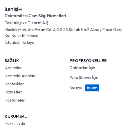
İLETİŞİM
Doktorsitesi Com Bilgi Hizmetleri
Teknoloji ve Ticaret A.Ş.
Maslak Mah. Ahi Evran Cd. A.O.S 55 Sokak No:2 Aksoy Plaza Giriş
Kat Kolektif House
İstanbul, Türkiye
SAĞLIK
PROFESYONELLER
Uzmanlar
Doktorlar İçin
Uzmanlık Alanları
Web Siteniz İçin
Hastalıklar
Kariyer
İşe Alım
Hizmetler
Hastaneler
KURUMSAL
Hakkımızda