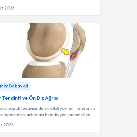
 gelişen dejeneratif bir e...
uz 2026
endinit ve Ön Diz Ağrısı
-
Fzt. İbrahim Babayiğit
rahim Babayiğit
r Tendinit ve Ön Diz Ağrısı
tendinopati tedavisinde en etkili yöntem, tendonun
a kapasitesini artırmayı hedefleyen kademeli ve
 egzersiz programlarıdır...
uz 2026