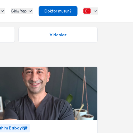
Giriş Yap
Doktor musun?
Videolar
i ve bulguları Fizik Tedavi
-
Fzt. İbrahim
rahim Babayiğit