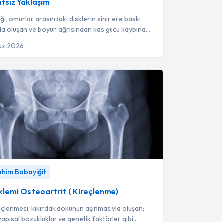
tsız Yaklaşım
ığı, omurlar arasındaki disklerin sinirlere baskı
la oluşan ve boyun ağrısından kas gücü kaybına
tli belirtiler gösteren bi...
uz 2026
mi Osteoartrit ( Kireçlenme)
-
Fzt. İbrahim
rahim Babayiğit
klemi Osteoartrit ( Kireçlenme)
eçlenmesi, kıkırdak dokunun aşınmasıyla oluşan;
 yapısal bozukluklar ve genetik faktörler gibi