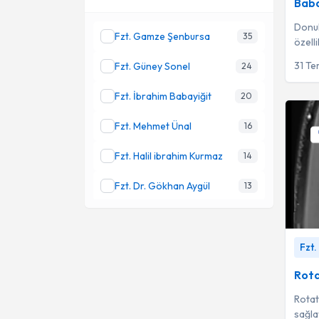
Baba
Donuk
Fzt. Gamze Şenbursa
35
özell
sık gö
31 T
Fzt. Güney Sonel
24
Fzt. İbrahim Babayiğit
20
Fzt. Mehmet Ünal
16
Fzt. Halil ibrahim Kurmaz
14
Fzt. Dr. Gökhan Aygül
13
Fzt. Dr. Mert Tokmak
12
Rotato
Fzt. M. Ergun Kayıran
11
Fzt.
Babayi
Rota
Rotat
sağla