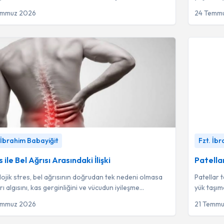
r.
nedenlerle
emmuz 2026
24 Temm
le Bel Ağrısı Arasındaki İlişki
-
Fzt. İbrahim Babayiğit
Patellar T
 İbrahim Babayiğit
Fzt. İb
 ile Bel Ağrısı Arasındaki İlişki
Patella
lojik stres, bel ağrısının doğrudan tek nedeni olmasa
Patellar 
ı algısını, kas gerginliğini ve vücudun iyileşme
yük taşım
erini etkileyen kritik bir biy...
progresif
emmuz 2026
21 Temm