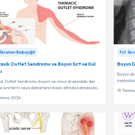
ik Outlet Sendromu ve Boyun Sırt ve Kol ağrısı
-
Fzt.
Boyun Düz
 İbrahim Babayiğit
Fzt. İb
m Babayiğit
İbrahim Ba
asik Outlet Sendromu ve Boyun Sırt ve Kol
Boyun D
ı
Boyun düz
kaybolma
ik Outlet Sendromu, boyun ve omuz arasındaki dar
bir hastal
te sinirlerin veya damarların baskı altında kalmasıyla
15 Temm
, ağrı ve güç kaybı gibi belir...
emmuz 2026