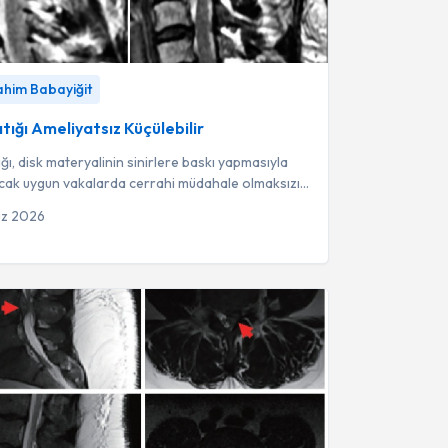
ğı Ameliyatsız Küçülebilir
-
Fzt. İbrahim Babayiğit
rahim Babayiğit
tığı Ameliyatsız Küçülebilir
ığı, disk materyalinin sinirlere baskı yapmasıyla
ncak uygun vakalarda cerrahi müdahale olmaksızın
iyolojik mekanizmalarıyla...
uz 2026