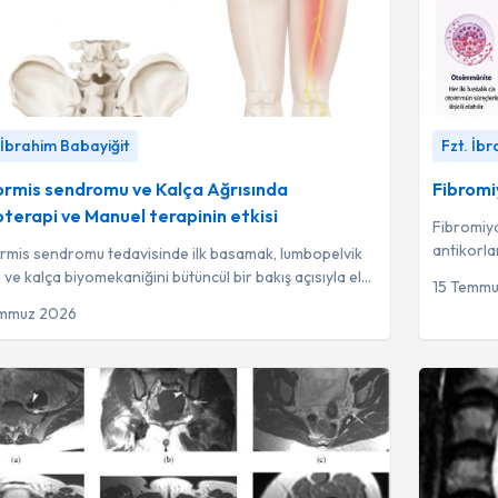
mis sendromu ve Kalça Ağrısında Fizyoterapi ve
Fibromiyal
 İbrahim Babayiğit
Fzt. İb
terapinin etkisi
-
Fzt. İbrahim Babayiğit
ormis sendromu ve Kalça Ağrısında
Fibromi
oterapi ve Manuel terapinin etkisi
Fibromiya
antikorlar
ormis sendromu tedavisinde ilk basamak, lumbopelvik
anlamlı d
 ve kalça biyomekaniğini bütüncül bir bakış açısıyla ele
15 Temm
ireyselleştirilmiş konser...
emmuz 2026