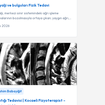
alji ve bulguları Fizik Tedavi
lji, merkezi sinir sistemindeki ağrı işleme
larının bozulmasıyla ortaya çıkan; yaygın ağrı,
gunluk ve bilişsel sorunlarla ...
s 2026
ğı Tedavisi | Kocaeli Fizyoterapist – Ameliyatsız
rahim Babayiğit
-
Fzt. İbrahim Babayiğit
tığı Tedavisi | Kocaeli Fizyoterapist –