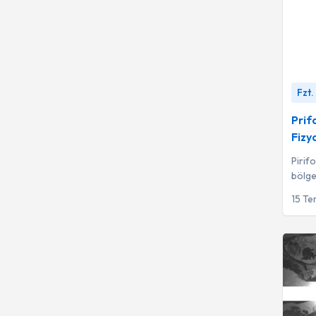
Prifor
Fzt.
Manuel 
Prif
Fizy
Pirif
bölge
alan b
15 T