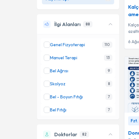
Kalç
amel
İlgi Alanları
88
Kalça
azalt
ihtiya
6 Ağ
Genel Fizyoterapi
110
Manuel Terapi
13
Bel Ağrısı
9
Skolyoz
8
Bel - Boyun Fıtığı
7
Bel Fıtığı
7
Donuk 
Fzt.
Boyun Ağrısı
7
Babayi
Donu
Doktorlar
82
Fibromiyalji
7