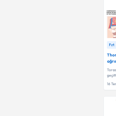
Thoras
Fzt.
İbrahi
Thor
ağrıs
Toras
geçit
oluşan
16 T