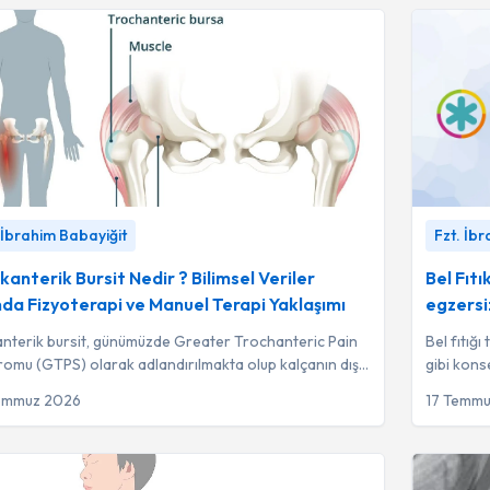
terik Bursit Nedir ? Bilimsel Veriler Işığında
Bel Fıtıkl
 İbrahim Babayiğit
Fzt. İb
erapi ve Manuel Terapi Yaklaşımı
-
Fzt. İbrahim
fizyoterapi
ğit
kanterik Bursit Nedir ? Bilimsel Veriler
Bel Fıt
ında Fizyoterapi ve Manuel Terapi Yaklaşımı
egzersiz
nterik bursit, günümüzde Greater Trochanteric Pain
Bel fıtığ
omu (GTPS) olarak adlandırılmakta olup kalçanın dış
gibi kons
ndaki ağrı ve tendon irritasyonl...
iyileşme 
emmuz 2026
17 Temm