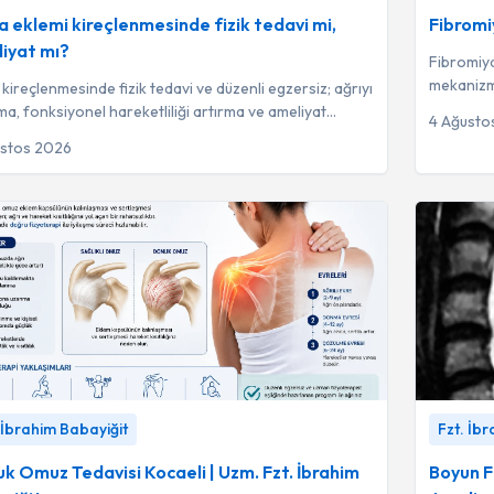
a eklemi kireçlenmesinde fizik tedavi mi,
Fibromiy
iyat mı?
Fibromiya
mekanizma
 kireçlenmesinde fizik tedavi ve düzenli egzersiz; ağrıyı
kronik yor
ma, fonksiyonel hareketliliği artırma ve ameliyat
4 Ağusto
cını %44 oranında geciktir...
ustos 2026
Omuz Tedavisi Kocaeli | Uzm. Fzt. İbrahim
Boyun Fıtı
 İbrahim Babayiğit
Fzt. İb
ğit
-
Fzt. İbrahim Babayiğit
Yaklaşım
k Omuz Tedavisi Kocaeli | Uzm. Fzt. İbrahim
Boyun Fı