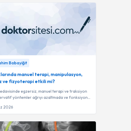
arında manuel terapi, manipulasyon, egzersiz ve
rahim Babayiğit
 etkili mi?
-
Fzt. İbrahim Babayiğit
ıklarında manuel terapi, manipulasyon,
 ve fizyoterapi etkili mi?
ı tedavisinde egzersiz, manuel terapi ve traksiyon
ervatif yöntemler ağrıyı azaltmada ve fonksiyonel
sağlamada yüksek klini...
uz 2026