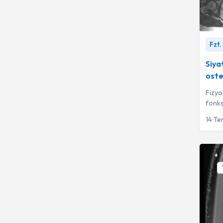
Siyatik
Fzt.
osteopa
Siya
oste
Fizyo
fonks
bulun
14 T