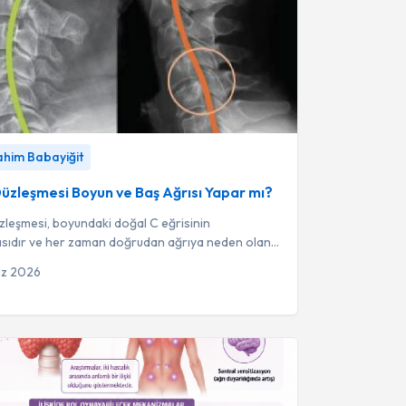
leşmesi Boyun ve Baş Ağrısı Yapar mı?
-
Fzt.
rahim Babayiğit
bayiğit
üzleşmesi Boyun ve Baş Ağrısı Yapar mı?
leşmesi, boyundaki doğal C eğrisinin
sıdır ve her zaman doğrudan ağrıya neden olan
ık değil, radyolojik bir bulgu olarak ka...
uz 2026