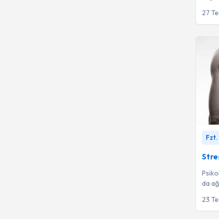
yapıdı
27 T
Stres i
Fzt.
Stres
Psiko
da ağr
süreçl
23 T