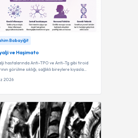
ji ve Haşimato
-
Fzt. İbrahim Babayiğit
rahim Babayiğit
yalji ve Haşimato
lji hastalarında Anti-TPO ve Anti-Tg gibi tiroid
ının görülme sıklığı, sağlıklı bireylere kıyasla
erecede daha yüksektir.
uz 2026