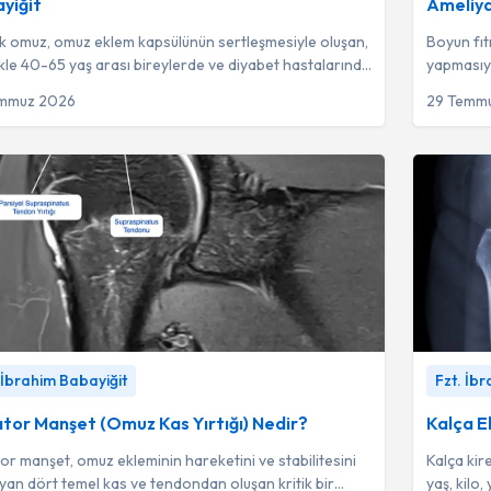
yiğit
Ameliya
 omuz, omuz eklem kapsülünün sertleşmesiyle oluşan,
Boyun fıt
ikle 40-65 yaş arası bireylerde ve diyabet hastalarında
yapmasıy
rülen bir hareket kısıtlıl...
kadar çeşi
emmuz 2026
29 Temm
r Manşet (Omuz Kas Yırtığı) Nedir?
-
Fzt. İbrahim
Kalça Ekle
 İbrahim Babayiğit
Fzt. İb
ğit
Babayiğit
tor Manşet (Omuz Kas Yırtığı) Nedir?
Kalça E
or manşet, omuz ekleminin hareketini ve stabilitesini
Kalça kir
yan dört temel kas ve tendondan oluşan kritik bir
yaş, kilo,