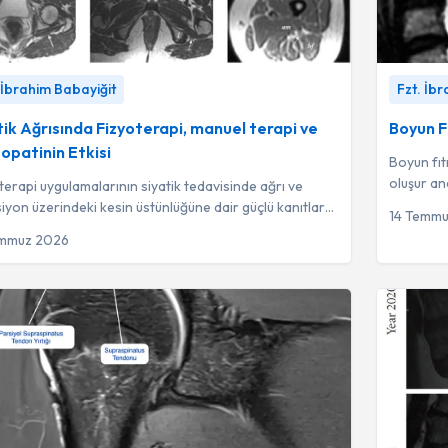
 Ağrısında Fizyoterapi, manuel terapi ve
Boyun Fıtı
 İbrahim Babayiğit
Fzt. İb
tinin Etkisi
-
Fzt. İbrahim Babayiğit
tik Ağrısında Fizyoterapi, manuel terapi ve
Boyun Fı
opatinin Etkisi
Boyun fıt
oluşur a
terapi uygulamalarının siyatik tedavisinde ağrı ve
vücudun b
iyon üzerindeki kesin üstünlüğüne dair güçlü kanıtlar
14 Temm
mamakla birlikte, bu durum çal...
emmuz 2026