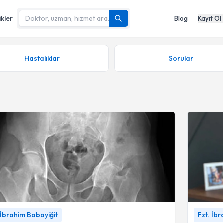
ikler
Blog
Kayıt Ol
Hastalıklar
Sorular
klemi kireçlenmesinde fizik tedavi mi, ameliyat mı?
Fibromiyalj
 İbrahim Babayiğit
Fzt. İb
İbrahim Babayiğit
Babayiğit