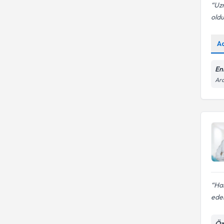
Uzm
oldu
A
Enk
Ara
Har
edeb
Öz