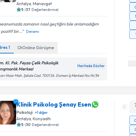
Antalya
, Manavgat
5
(
37
Değerlendirme)
 seansımızda zamanın nasıl geçtiğini bile anlamadığım
 pozitif bir...
Devamı
dres
1
Online Görüşme
. Kl. Psk. Feyza Çelik Psikolojik
Haritada Göster
nışmanlık Merkezi
arı Hisar Mah. Şelale Cad. 7001 Sk. Duman İş Merkezi No:14/34
Klinik Psikolog Şenay Esen
Psikoloji
+
1
diğer
Antalya
, Konyaaltı
5
(
30
Değerlendirme)