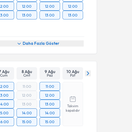
12:00
12:00
12:00
12:00
13:00
13:00
13:00
13:00
Daha Fazla Göster
7 Ağu
8 Ağu
9 Ağu
10 Ağu
Cum
Cmt
Paz
Pzt
12:00
11:00
11:00
13:00
12:00
12:00
14:00
13:00
13:00
Takvim
kapalıdır
15:00
14:00
14:00
16:00
15:00
15:00