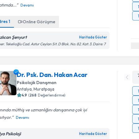
atımda...
Devamı
dres
1
Online Görüşme
zlıcan Şenyurt
Haritada Göster
er. Tekelioğlu Cad. Astur Ceylan Sit. D Blok. No: 82. Kat: 3. Daire: 7
Dr. Psk. Dan. Hakan Acar
Psikolojik Danışman
Antalya
, Muratpaşa
4.9
(
268
Değerlendirme)
nında müthiş ve uzmanlığını danışanına çok iyi
ıtıyor.
Devamı
ya Psikoloji
Haritada Göster