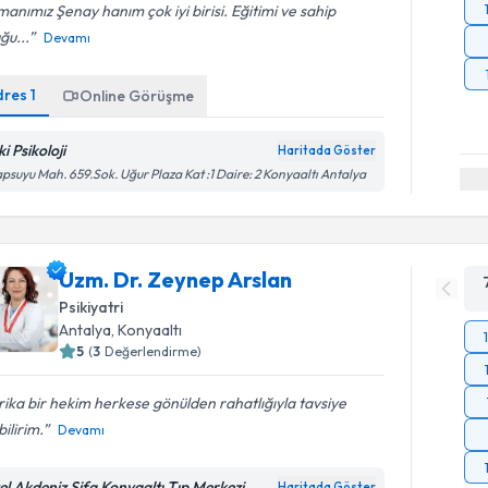
anımız Şenay hanım çok iyi birisi. Eğitimi ve sahip
ğu...
Devamı
dres
1
Online Görüşme
i Psikoloji
Haritada Göster
psuyu Mah. 659.Sok. Uğur Plaza Kat :1 Daire: 2 Konyaaltı Antalya
Uzm. Dr. Zeynep Arslan
Psikiyatri
Antalya
, Konyaaltı
5
(
3
Değerlendirme)
ika bir hekim herkese gönülden rahatlığıyla tavsiye
ilirim.
Devamı
el Akdeniz Şifa Konyaaltı Tıp Merkezi
Haritada Göster