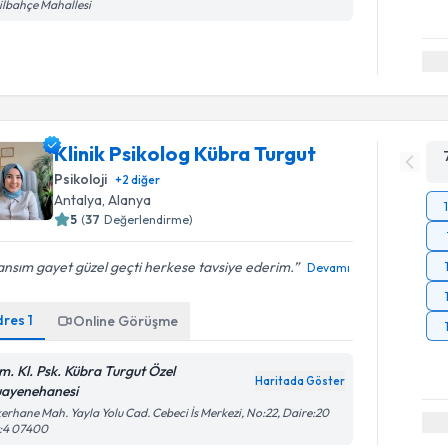
ilbahçe Mahallesi
Klinik Psikolog Kübra Turgut
Psikoloji
+
2
diğer
Antalya
, Alanya
5
(
37
Değerlendirme)
nsım gayet güzel geçti herkese tavsiye ederim.
Devamı
dres
1
Online Görüşme
m. Kl. Psk. Kübra Turgut Özel
Haritada Göster
ayenehanesi
erhane Mah. Yayla Yolu Cad. Cebeci İs Merkezi, No:22, Daire:20
t:4 07400