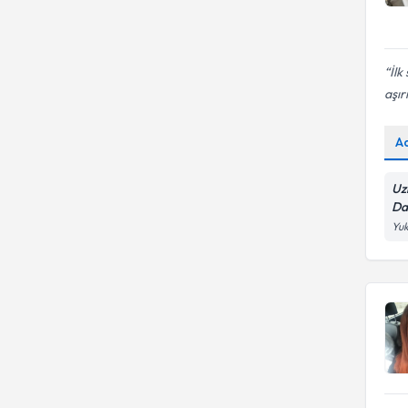
İlk
aşırı
A
Uzm
Da
Yuk