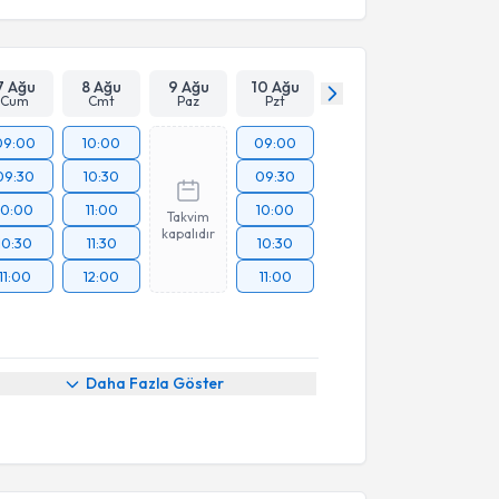
7 Ağu
8 Ağu
9 Ağu
10 Ağu
Cum
Cmt
Paz
Pzt
09:00
10:00
09:00
09:30
10:30
09:30
10:00
11:00
10:00
Takvim
kapalıdır
10:30
11:30
10:30
11:00
12:00
11:00
Daha Fazla Göster