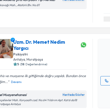
kavağı Mah., Atatürk Blv. No:81
Randevu T
Uzm. Dr. Memet Nedim
Uzm. Dr. 
Yargıcı
oluşturun. 
Psikiyatri
hazırlandığ
Antalya
, Muratpaşa
E-posta Ad
5
(
38
Değerlendirme)
his ve muayene ilk gittiğimde doğru yapıldı. Bundan önce
iğim...
Devamı
Kişisel
okudum
el Muayenehanesi
Haritada Göster
işlenm
çelievler Mah. Konyaaltı cad. No:64 Yıldırım Apt. Kat:6 da18
ratpaşa Antalya