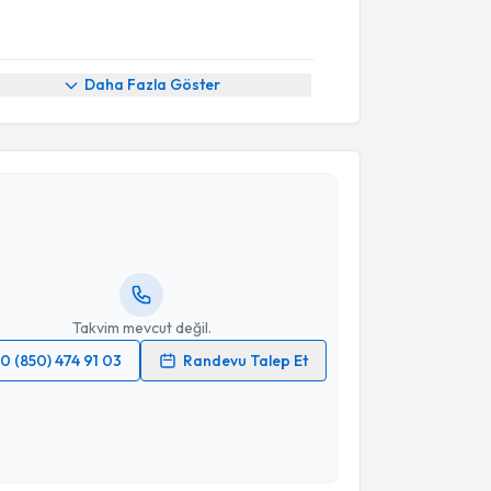
Daha Fazla Göster
akvimi Talebi
Memet Nedim Yargıcı
için randevu takvimi talebi
Size bu uzmandan randevu almanız için bir takvim
ında e-posta ile bilgilendireceğiz.
resiniz
Takvim mevcut değil.
0 (850) 474 91 03
Randevu Talep Et
 verilerimin işlenmesine ilişkin
Aydınlatma Metni
'ni
 ve kişisel verilerimin belirtilen kapsamda
esini kabul ediyorum.