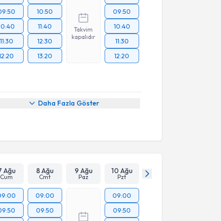
09:50
10:50
09:50
10:40
11:40
10:40
Takvim
kapalıdır
11:30
12:30
11:30
12:20
13:20
12:20
Daha Fazla Göster
7 Ağu
8 Ağu
9 Ağu
10 Ağu
Cum
Cmt
Paz
Pzt
09:00
09:00
09:00
09:50
09:50
09:50