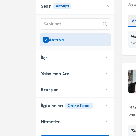
hay
Şehir
Antalya
Online danışmanlık sunan
uzmanları göster
A
Sadece
Antalya
bölgesinde
uzman ara
Na
Antalya
Fen
İlçe
Yakınımda Ara
Branşlar
Konumuma yakın uzmanları
Muratpaşa
göster
Konyaaltı
İlgi Alanları
Online Terapi
Ala
yans
Alanya
Hizmetler
Psikoloji
Kepez
Tal