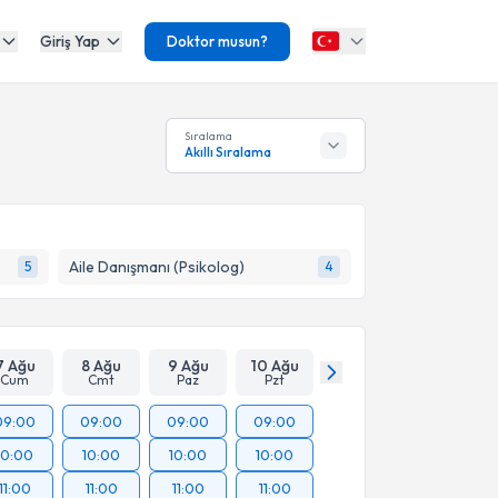
Giriş Yap
Doktor musun?
Sıralama
Akıllı Sıralama
Aile Danışmanı (Psikolog)
5
4
7 Ağu
8 Ağu
9 Ağu
10 Ağu
Cum
Cmt
Paz
Pzt
09:00
09:00
09:00
09:00
10:00
10:00
10:00
10:00
11:00
11:00
11:00
11:00