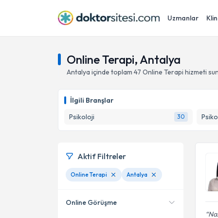
Uzmanlar
Klin
Online Terapi, Antalya
Antalya
içinde toplam
47
Online Terapi hizmeti su
İlgili Branşlar
Psikoloji
Psiko
30
Aktif Filtreler
Online Terapi
Antalya
Online Görüşme
Naz