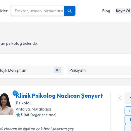
ikler
Blog
Kayıt Ol
nan psikolog
bulundu.
lojik Danışman
Psikiyatri
10
Klinik Psikolog Nazlıcan Şenyurt
Psikoloji
Antalya
, Muratpaşa
5
(
48
Değerlendirme)
lı Hocam ile ilgili en çok beni şaşırtan şey