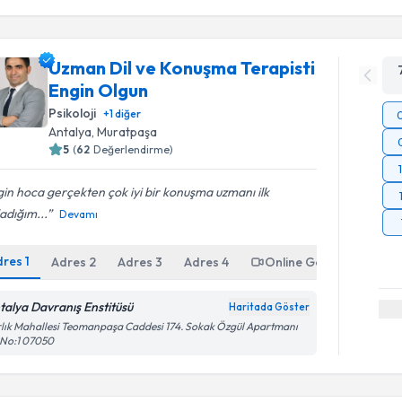
Uzman Dil ve Konuşma Terapisti
Engin Olgun
Psikoloji
+
1
diğer
Antalya
, Muratpaşa
5
(
62
Değerlendirme)
in hoca gerçekten çok iyi bir konuşma uzmanı ilk
adığım...
Devamı
dres
1
Adres
2
Adres
3
Adres
4
Online Görüşme
talya Davranış Enstitüsü
Haritada Göster
lık Mahallesi Teomanpaşa Caddesi 174. Sokak Özgül Apartmanı
 No:1 07050