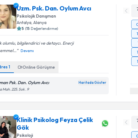
Uzm. Psk. Dan. Oylum Avcı
Psikolojik Danışman
Antalya
, Alanya
5
(
15
Değerlendirme)
 olumlu, bilgilendirici ve detaycı. Enerji
kemmel…
Devamı
dres
1
Online Görüşme
man Psk. Dan. Oylum Avcı
Haritada Göster
 Mah. 225. Sok . 9
Klinik Psikolog Feyza Çelik
Gök
Psikoloji