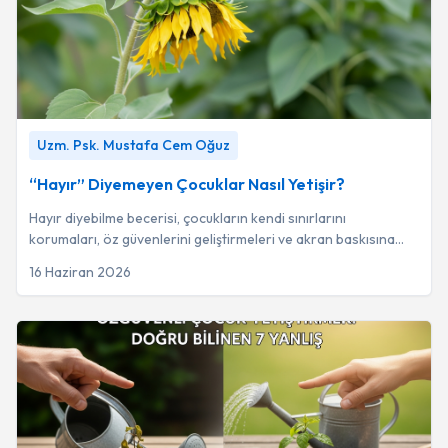
“Hayır” Diyemeyen Çocuklar Nasıl Yetişir?
-
Uzm. Psk.
Uzm. Psk. Mustafa Cem Oğuz
Mustafa Cem Oğuz
“Hayır” Diyemeyen Çocuklar Nasıl Yetişir?
Hayır diyebilme becerisi, çocukların kendi sınırlarını
korumaları, öz güvenlerini geliştirmeleri ve akran baskısına
karşı direnç göstermeleri açısında...
16 Haziran 2026