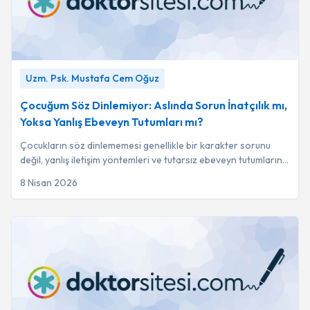
Çocuğum Söz Dinlemiyor: Aslında Sorun İnatçılık mı, Yoksa
Uzm. Psk. Mustafa Cem Oğuz
Yanlış Ebeveyn Tutumları mı?
-
Uzm. Psk. Mustafa Cem
Oğuz
Çocuğum Söz Dinlemiyor: Aslında Sorun İnatçılık mı,
Yoksa Yanlış Ebeveyn Tutumları mı?
Çocukların söz dinlememesi genellikle bir karakter sorunu
değil, yanlış iletişim yöntemleri ve tutarsız ebeveyn tutumlarının
bir sonucudur.
8 Nisan 2026