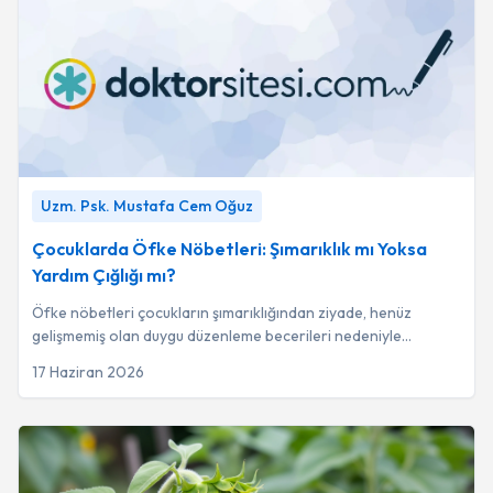
Çocuklarda Öfke Nöbetleri: Şımarıklık mı Yoksa Yardım
Uzm. Psk. Mustafa Cem Oğuz
Çığlığı mı?
-
Uzm. Psk. Mustafa Cem Oğuz
Çocuklarda Öfke Nöbetleri: Şımarıklık mı Yoksa
Yardım Çığlığı mı?
Öfke nöbetleri çocukların şımarıklığından ziyade, henüz
gelişmemiş olan duygu düzenleme becerileri nedeniyle
yaşadıkları yoğun hisleri ifade etme çaba...
17 Haziran 2026