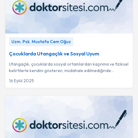
Çocuklarda Utangaçlık ve Sosyal Uyum
-
Uzm. Psk. Mustafa
Uzm. Psk. Mustafa Cem Oğuz
Cem Oğuz
Çocuklarda Utangaçlık ve Sosyal Uyum
Utangaçlık, çocuklarda sosyal ortamlardan kaçınma ve fiziksel
belirtilerle kendini gösteren, müdahale edilmediğinde
akademik başarıyı ve özgüveni olum...
16 Eylül 2025