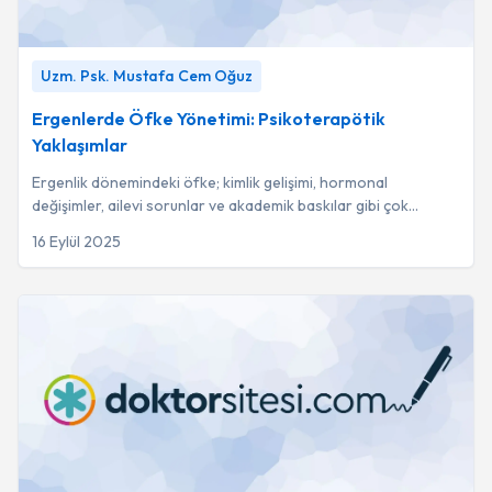
Ergenlerde Öfke Yönetimi: Psikoterapötik Yaklaşımlar
-
Uzm. Psk. Mustafa Cem Oğuz
Uzm. Psk. Mustafa Cem Oğuz
Ergenlerde Öfke Yönetimi: Psikoterapötik
Yaklaşımlar
Ergenlik dönemindeki öfke; kimlik gelişimi, hormonal
değişimler, ailevi sorunlar ve akademik baskılar gibi çok
boyutlu biyolojik ve çevresel faktörler...
16 Eylül 2025