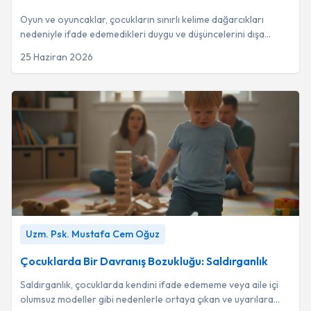
Oyun ve oyuncaklar, çocukların sınırlı kelime dağarcıkları
nedeniyle ifade edemedikleri duygu ve düşüncelerini dışa
vurdukları en temel iletişim araçl...
25 Haziran 2026
Çocuklarda Bir Davranış Bozukluğu: Saldırganlık
-
Uzm. Psk.
Uzm. Psk. Mustafa Cem Oğuz
Mustafa Cem Oğuz
Çocuklarda Bir Davranış Bozukluğu: Saldırganlık
Saldırganlık, çocuklarda kendini ifade edememe veya aile içi
olumsuz modeller gibi nedenlerle ortaya çıkan ve uyarılara