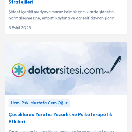
Stratejileri
Şiddet içerikli medyaya maruz kalmak çocuklarda şiddetin
normalleşmesine, empati kaybına ve agresif davranışların
artmasına yol açarak bilişsel gelişi...
5 Eylül 2025
Çocuklarda Yaratıcı Yazarlık ve Psikoterapötik Etkileri
-
Uzm. Psk. Mustafa Cem Oğuz
Uzm. Psk. Mustafa Cem Oğuz
Çocuklarda Yaratıcı Yazarlık ve Psikoterapötik
Etkileri
Yaratıcı yazarlık, çocukların hayal güçlerini geliştirirken öz