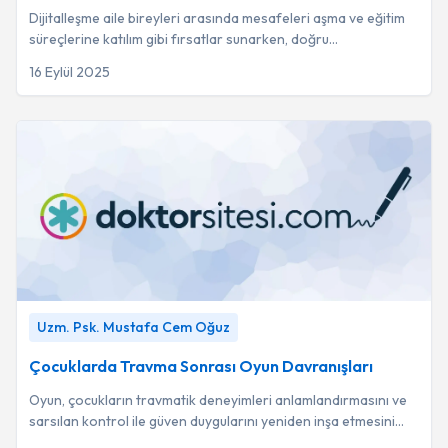
Dijitalleşme aile bireyleri arasında mesafeleri aşma ve eğitim
süreçlerine katılım gibi fırsatlar sunarken, doğru
yönetilmediğinde bağların zayıflamas...
16 Eylül 2025
Çocuklarda Travma Sonrası Oyun Davranışları
-
Uzm. Psk.
Uzm. Psk. Mustafa Cem Oğuz
Mustafa Cem Oğuz
Çocuklarda Travma Sonrası Oyun Davranışları
Oyun, çocukların travmatik deneyimleri anlamlandırmasını ve
sarsılan kontrol ile güven duygularını yeniden inşa etmesini
sağlayan temel bir araçtır.