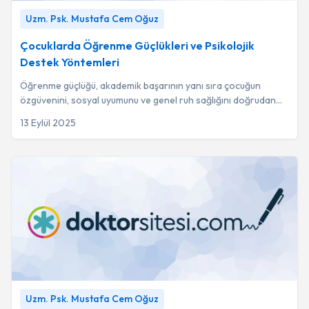
Çocuklarda Öğrenme Güçlükleri ve Psikolojik Destek
Uzm. Psk. Mustafa Cem Oğuz
Yöntemleri
-
Uzm. Psk. Mustafa Cem Oğuz
Çocuklarda Öğrenme Güçlükleri ve Psikolojik
Destek Yöntemleri
Öğrenme güçlüğü, akademik başarının yanı sıra çocuğun
özgüvenini, sosyal uyumunu ve genel ruh sağlığını doğrudan
etkileyen karmaşık bir süreçtir.
13 Eylül 2025
Çocuklarda Mizah Yeteneğinin Gelişimi ve Psikoterapide
Uzm. Psk. Mustafa Cem Oğuz
Kullanımı
-
Uzm. Psk. Mustafa Cem Oğuz