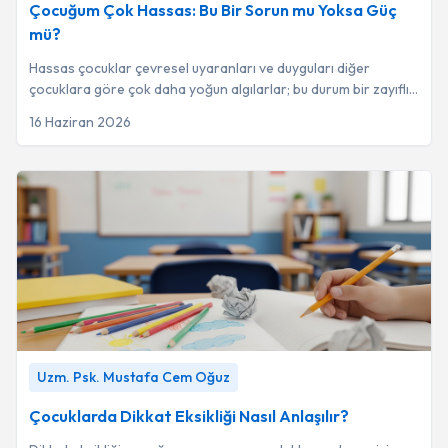
Çocuğum Çok Hassas: Bu Bir Sorun mu Yoksa Güç
mü?
Hassas çocuklar çevresel uyaranları ve duyguları diğer
çocuklara göre çok daha yoğun algılarlar; bu durum bir zayıflık
değil, mizaç yapısının bir parç...
16 Haziran 2026
Çocuklarda Dikkat Eksikliği Nasıl Anlaşılır?
-
Uzm. Psk.
Uzm. Psk. Mustafa Cem Oğuz
Mustafa Cem Oğuz
Çocuklarda Dikkat Eksikliği Nasıl Anlaşılır?