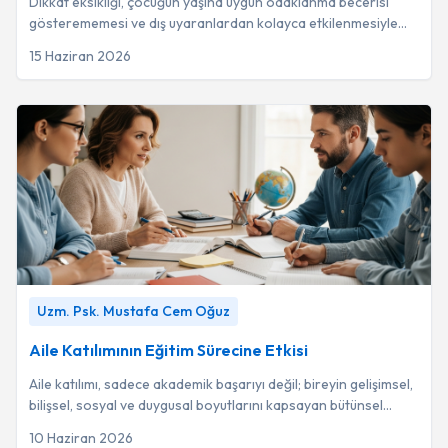
Dikkat eksikliği, çocuğun yaşına uygun odaklanma becerisi
gösterememesi ve dış uyaranlardan kolayca etkilenmesiyle
karakterize nörogelişimsel bir soru...
15 Haziran 2026
Aile Katılımının Eğitim Sürecine Etkisi
-
Uzm. Psk. Mustafa
Uzm. Psk. Mustafa Cem Oğuz
Cem Oğuz
Aile Katılımının Eğitim Sürecine Etkisi
Aile katılımı, sadece akademik başarıyı değil; bireyin gelişimsel,
bilişsel, sosyal ve duygusal boyutlarını kapsayan bütünsel
gelişimini destekleyen k...
10 Haziran 2026