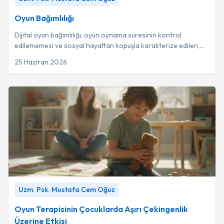
Oyun Bağımlılığı
Dijital oyun bağımlılığı, oyun oynama süresinin kontrol
edilememesi ve sosyal hayattan kopuşla karakterize edilen,
özellikle 10-19 yaş arası erkeklerd...
25 Haziran 2026
Oyun Terapisinin Çocuklarda Aşırı Çekingenlik Üzerine Etkisi
Uzm. Psk. Mustafa Cem Oğuz
-
Uzm. Psk. Mustafa Cem Oğuz
Oyun Terapisinin Çocuklarda Aşırı Çekingenlik
Üzerine Etkisi