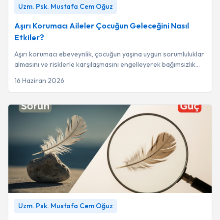
Uzm. Psk. Mustafa Cem Oğuz
Uzm. Psk. Mustafa Cem Oğuz
Aşırı Korumacı Aileler Çocuğun Geleceğini Nasıl
Etkiler?
Aşırı korumacı ebeveynlik, çocuğun yaşına uygun sorumluluklar
almasını ve risklerle karşılaşmasını engelleyerek bağımsızlık
gelişimini kısıtlayan bir ...
16 Haziran 2026
Çocuğum Çok Hassas: Bu Bir Sorun mu Yoksa Güç mü?
-
Uzm. Psk. Mustafa Cem Oğuz
Uzm. Psk. Mustafa Cem Oğuz