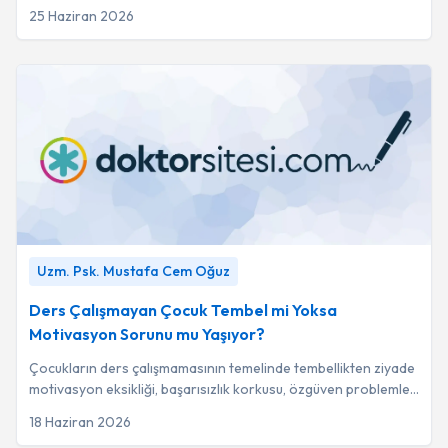
rağmen sürdüğünde davranış boz...
25 Haziran 2026
Ders Çalışmayan Çocuk Tembel mi Yoksa Motivasyon
Uzm. Psk. Mustafa Cem Oğuz
Sorunu mu Yaşıyor?
-
Uzm. Psk. Mustafa Cem Oğuz
Ders Çalışmayan Çocuk Tembel mi Yoksa
Motivasyon Sorunu mu Yaşıyor?
Çocukların ders çalışmamasının temelinde tembellikten ziyade
motivasyon eksikliği, başarısızlık korkusu, özgüven problemleri
veya dikkat sorunları gib...
18 Haziran 2026