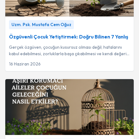
Özgüvenli Çocuk Yetiştirmek: Doğru Bilinen 7 Yanlış
-
Uzm.
Uzm. Psk. Mustafa Cem Oğuz
Psk. Mustafa Cem Oğuz
Özgüvenli Çocuk Yetiştirmek: Doğru Bilinen 7 Yanlış
Gerçek özgüven, çocuğun kusursuz olması değil; hatalarını
kabul edebilmesi, zorluklarla başa çıkabilmesi ve kendi değerini
başarıdan bağımsız olarak f...
16 Haziran 2026
Aşırı Korumacı Aileler Çocuğun Geleceğini Nasıl Etkiler?
-