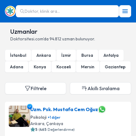
Doktor, klinik ara...
Uzmanlar
Doktorsitesi.com'da
94.812
uzman bulunuyor.
İstanbul
Ankara
İzmir
Bursa
Antalya
Adana
Konya
Kocaeli
Mersin
Gaziantep
Filtrele
Akıllı Sıralama
Uzm. Psk. Mustafa Cem Oğuz
Psikoloji
+
1
diğer
Ankara
,
Çankaya
5
(
465
Değerlendirme)