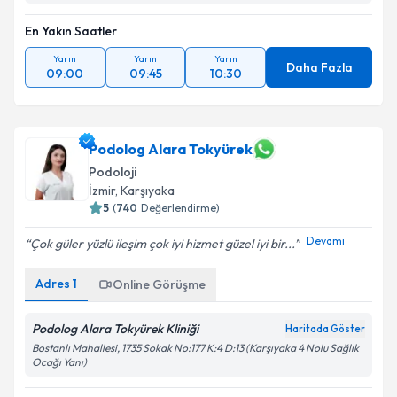
En Yakın Saatler
Yarın
Yarın
Yarın
Daha Fazla
09:00
09:45
10:30
Podolog Alara Tokyürek
Podoloji
İzmir
,
Karşıyaka
5
(
740
Değerlendirme)
Devamı
Çok güler yüzlü ileşim çok iyi hizmet güzel iyi bir...
Adres
1
Online Görüşme
Podolog Alara Tokyürek Kliniği
Haritada Göster
Bostanlı Mahallesi, 1735 Sokak No:177 K:4 D:13 (Karşıyaka 4 Nolu Sağlık
Ocağı Yanı)