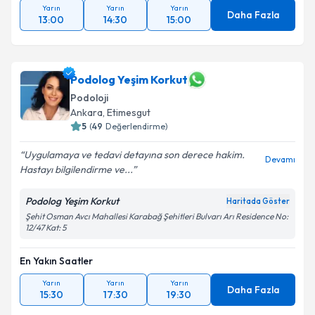
Yarın
Yarın
Yarın
Daha Fazla
13:00
14:30
15:00
Podolog Yeşim Korkut
Podoloji
Ankara
,
Etimesgut
5
(
49
Değerlendirme)
Uygulamaya ve tedavi detayına son derece hakim.
Devamı
Hastayı bilgilendirme ve...
Podolog Yeşim Korkut
Haritada Göster
Şehit Osman Avcı Mahallesi Karabağ Şehitleri Bulvarı Arı Residence No:
12/47 Kat: 5
En Yakın Saatler
Yarın
Yarın
Yarın
Daha Fazla
15:30
17:30
19:30