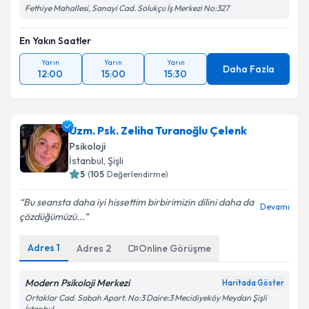
Fethiye Mahallesi, Sanayi Cad. Solukçu İş Merkezi No:327
En Yakın Saatler
Yarın
Yarın
Yarın
Daha Fazla
12:00
15:00
15:30
Uzm. Psk. Zeliha Turanoğlu Çelenk
Psikoloji
İstanbul
,
Şişli
5
(
105
Değerlendirme)
Bu seansta daha iyi hissettim birbirimizin dilini daha da
Devamı
çözdüğümüzü...
Adres
1
Adres
2
Online Görüşme
Modern Psikoloji Merkezi
Haritada Göster
Ortaklar Cad. Sabah Apart. No:3 Daire:3 Mecidiyeköy Meydan Şişli
İstanbul