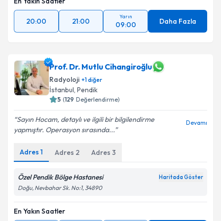
En Yakın Saatler
Yarın
20:00
21:00
Daha Fazla
09:00
Prof. Dr. Mutlu Cihangiroğlu
Radyoloji
+
1
diğer
İstanbul
,
Pendik
5
(
129
Değerlendirme)
Sayın Hocam, detaylı ve ilgili bir bilgilendirme
Devamı
yapmıştır. Operasyon sırasında...
Adres
1
Adres
2
Adres
3
Özel Pendik Bölge Hastanesi
Haritada Göster
Doğu, Nevbahar Sk. No:1, 34890
En Yakın Saatler