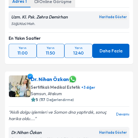
Adres
1
Online Görüşme
Uzm. Kl. Psk. Zehra Demirhan
Haritada Göster
Söğütözü Mah.
En Yakın Saatler
Yarın
Yarın
Yarın
Daha Fazla
11:00
11:50
12:40
Dr. Nihan Özkan
Sertifikalı Medikal Estetik
+
3
diğer
Samsun
,
Atakum
5
(
117
Değerlendirme)
Akıllı dolgu işlemleri ve Somon dna yaptırdık, sonuç
Devamı
harika oldu....
Dr.Nihan Özkan
Haritada Göster