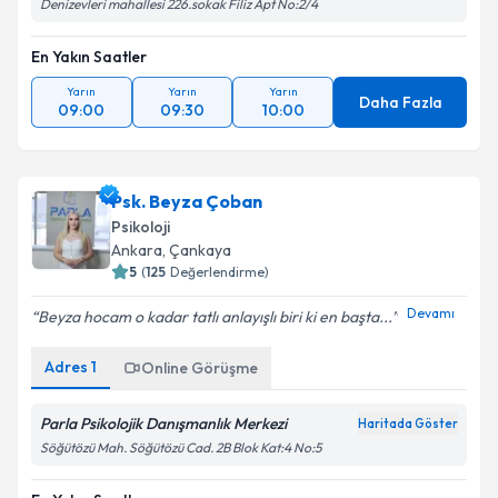
Denizevleri mahallesi 226.sokak Filiz Apt No:2/4
En Yakın Saatler
Yarın
Yarın
Yarın
Daha Fazla
09:00
09:30
10:00
Psk. Beyza Çoban
Psikoloji
Ankara
,
Çankaya
5
(
125
Değerlendirme)
Devamı
Beyza hocam o kadar tatlı anlayışlı biri ki en başta...
Adres
1
Online Görüşme
Parla Psikolojik Danışmanlık Merkezi
Haritada Göster
Söğütözü Mah. Söğütözü Cad. 2B Blok Kat:4 No:5