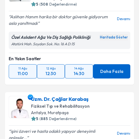
5
(
508
Değerlendirme)
Aslıhan Hanım harika bir doktor güvenle gidiyorum
Devamı
asla yanıltmadı
Özel Aslıdent Ağız Ve Diş Sağlığı Polikliniği
Haritada Göster
Atatürk Mah. Soydan Sok. No: 16 A D:15
En Yakın Saatler
11 Ağu
12 Ağu
14 Ağu
Daha Fazla
11:00
12:30
14:30
Uzm. Dr. Çağlar Karabaş
Fiziksel Tıp ve Rehabilitasyon
Antalya
,
Muratpaşa
5
(
885
Değerlendirme)
işini özveri ve hasta odaklı yapıyor deneyimli
Devamı
anlaşılır...