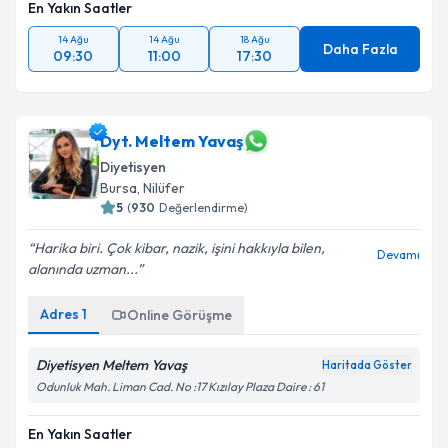
En Yakın Saatler
14 Ağu
14 Ağu
18 Ağu
Daha Fazla
09:30
11:00
17:30
Dyt. Meltem Yavaş
Diyetisyen
Bursa
,
Nilüfer
5
(
930
Değerlendirme)
Harika biri. Çok kibar, nazik, işini hakkıyla bilen,
Devamı
alanında uzman...
Adres
1
Online Görüşme
Diyetisyen Meltem Yavaş
Haritada Göster
Odunluk Mah. Liman Cad. No :17 Kızılay Plaza Daire : 61
En Yakın Saatler