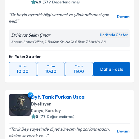
4.9
(
379
Değerlendirme)
Dr beyin ayrıntılı bilgi vermesi ve yönlendirmesi çok
Devamı
iyiidi
Dr.Yavuz Selim Çınar
Haritada Göster
Konak, Lotus Office, 1. Badem Sk. No 16 B Blok 7. Kat No :88
En Yakın Saatler
Yarın
Yarın
Yarın
Daha Fazla
10:00
10:30
11:00
Dyt. Tarık Furkan Usca
Diyetisyen
Konya
,
Karatay
5
(
77
Değerlendirme)
Tarık Bey sayesinde diyet sürecim hiç zorlanmadan,
Devamı
aksine severek ve...