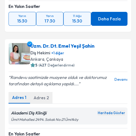
En Yakın Saatler
Yarın
Yarın
11 Ağu
Daha Fazla
15:30
17:30
15:30
Uzm. Dr. Dt. Emel Yeşil Şahin
Diş Hekimi
+
1
diğer
Ankara
,
Çankaya
5
(
427
Değerlendirme)
Randevu saatimizde muayene olduk ve doktorumuz
Devamı
tarafından detaylı açıklama yapıldı....
Adres
1
Adres
2
Akademi Diş Kliniği
Haritada Göster
Ümit Mahallesi 2494. Sokak No:21 Ümitköy
En Yakın Saatler