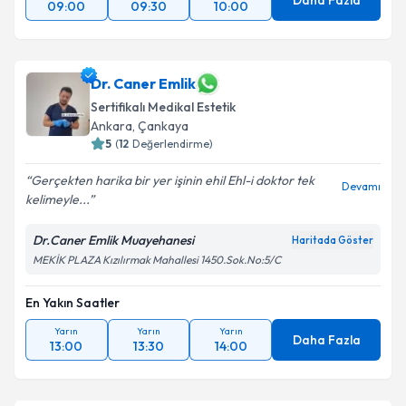
Daha Fazla
09:00
09:30
10:00
Dr. Caner Emlik
Sertifikalı Medikal Estetik
Ankara
,
Çankaya
5
(
12
Değerlendirme)
Gerçekten harika bir yer işinin ehil Ehl-i doktor tek
Devamı
kelimeyle...
Dr.Caner Emlik Muayehanesi
Haritada Göster
MEKİK PLAZA Kızılırmak Mahallesi 1450.Sok.No:5/C
En Yakın Saatler
Yarın
Yarın
Yarın
Daha Fazla
13:00
13:30
14:00