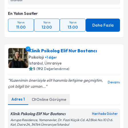
En Yakın Saatler
Yarın
Yarın
Yarın
Daha Fazla
11:00
12:00
13:00
Klinik Psikolog Elif Nur Bostancı
Psikoloji
+
1
diğer
İstanbul
,
Ümraniye
5
(
192
Değerlendirme)
Kuzenimin önerisiyle elit hanımla iletişime geçmiştim,
Devamı
çok bilgili bir uzman...
Adres
1
Online Görüşme
Klinik Psikolog Elif Nur Bostancı
Haritada Göster
Avrupa Residence, Yamanevler, Dr. Fazıl Küçük Cd. A2 Blok No:10 D:6.
Kat, Daire 24, 34764 Ümraniye/İstanbul