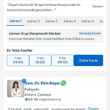
Gayet olumlu bir terapi herkese tavsiye ederim
Devamı
hocam konusunda gerçekten...
Adres
1
Adres
2
Adres
3
Adres
4
Adres
5
Adres
Uzman Grup Danışmanlık Merkezi
Haritada Göster
Kızılırmak Mahallesi 1446. Cadde HalkBank Sitesi D Blok A numara
En Yakın Saatler
11 Ağu
11 Ağu
12 Ağu
Daha Fazla
09:00
10:00
09:00
Uzm. Dr. Ekin Başar
Psikiyatri
Ankara
,
Çankaya
4.9
(
56
Değerlendirme)
Devamı
Çok ilgili , bilgili , güleryüzlü , profesyonel bir hekim