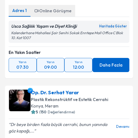
Adres
1
Online Görüşme
Usca Sağlılık Yaşam ve Diyet Kliniği
Haritada Göster
Kalenderhane Mahallesi Şair Senihi Sokak Enntepe Mall Office C Blok
10. Kat 1007
En Yakın Saatler
Yarın
Yarın
Yarın
Daha Fazla
07:30
09:00
12:00
Op. Dr. Serhat Yarar
Plastik Rekonstrüktif ve Estetik Cerrahi
Konya
,
Meram
5
(
150
Değerlendirme)
Dr beye birden fazla büyük cerrahi, bunun yanında
Devamı
göz kapağı,...