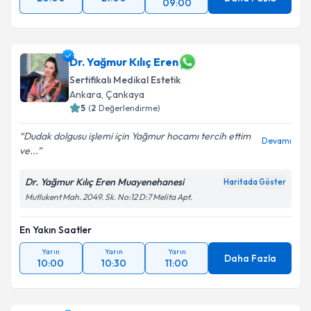
09:00
Dr. Yağmur Kılıç Eren
Sertifikalı Medikal Estetik
Ankara
,
Çankaya
5
(
2
Değerlendirme)
Dudak dolgusu işlemi için Yağmur hocamı tercih ettim
Devamı
ve...
Dr. Yağmur Kılıç Eren Muayenehanesi
Haritada Göster
Mutlukent Mah. 2049. Sk. No:12 D:7 Melita Apt.
En Yakın Saatler
Yarın
Yarın
Yarın
Daha Fazla
10:00
10:30
11:00