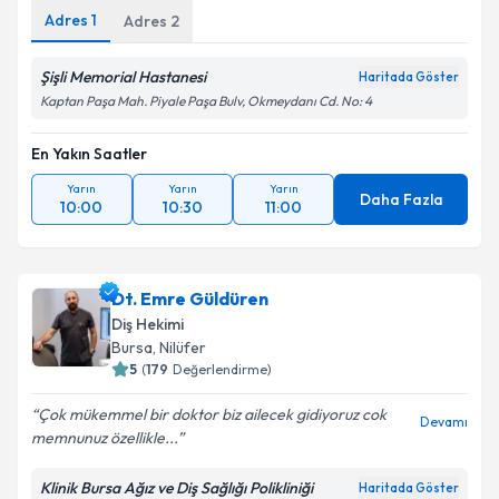
Adres
1
Adres
2
Kişisel verilerimin işlenmesine ilişkin
Aydınlatma
Metni
'ni okudum ve kişisel verilerimin belirtilen
Şişli Memorial Hastanesi
Haritada Göster
kapsamda işlenmesini kabul ediyorum.
Kaptan Paşa Mah. Piyale Paşa Bulv, Okmeydanı Cd. No: 4
Takvim Talebini Gönder
En Yakın Saatler
Yarın
Yarın
Yarın
Daha Fazla
10:00
10:30
11:00
Dt. Emre Güldüren
Diş Hekimi
Bursa
,
Nilüfer
5
(
179
Değerlendirme)
Çok mükemmel bir doktor biz ailecek gidiyoruz cok
Devamı
memnunuz özellikle...
Klinik Bursa Ağız ve Diş Sağlığı Polikliniği
Haritada Göster