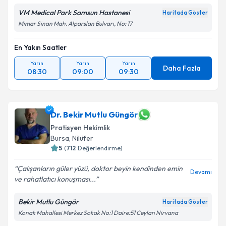
VM Medical Park Samsun Hastanesi
Haritada Göster
Mimar Sinan Mah. Alparslan Bulvarı, No: 17
En Yakın Saatler
Yarın
Yarın
Yarın
Daha Fazla
08:30
09:00
09:30
Dr. Bekir Mutlu Güngör
Pratisyen Hekimlik
Bursa
,
Nilüfer
5
(
712
Değerlendirme)
Çalışanların güler yüzü, doktor beyin kendinden emin
Devamı
ve rahatlatıcı konuşması...
Bekir Mutlu Güngör
Haritada Göster
Konak Mahallesi Merkez Sokak No:1 Daire:51 Ceylan Nirvana