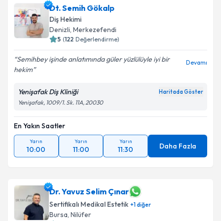
Dt. Semih Gökalp
Diş Hekimi
Denizli
,
Merkezefendi
5
(
122
Değerlendirme)
Semihbey işinde anlatımında güler yüzlülüyle iyi bir
Devamı
hekim
Yenişafak Diş Kliniği
Haritada Göster
Yenişafak, 1009/1. Sk. 11A, 20030
En Yakın Saatler
Yarın
Yarın
Yarın
Daha Fazla
10:00
11:00
11:30
Dr. Yavuz Selim Çınar
Sertifikalı Medikal Estetik
+
1
diğer
Bursa
,
Nilüfer