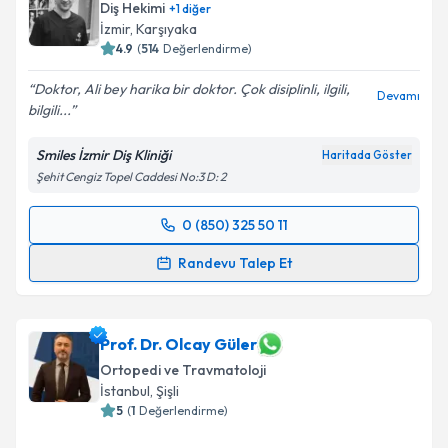
Diş Hekimi
+
1
diğer
İzmir
,
Karşıyaka
4.9
(
514
Değerlendirme)
Doktor, Ali bey harika bir doktor. Çok disiplinli, ilgili,
Devamı
bilgili...
Smiles İzmir Diş Kliniği
Haritada Göster
Şehit Cengiz Topel Caddesi No:3 D: 2
0 (850) 325 50 11
Randevu Takvimi Talebi
Randevu Talep Et
Dr. Dt. Ali ERDEM
için randevu takvimi talebi
oluşturun. Size bu uzmandan randevu almanız için bir
takvim hazırlandığında e-posta ile bilgilendireceğiz.
Prof. Dr. Olcay Güler
Ortopedi ve Travmatoloji
E-posta Adresiniz
İstanbul
,
Şişli
5
(
1
Değerlendirme)