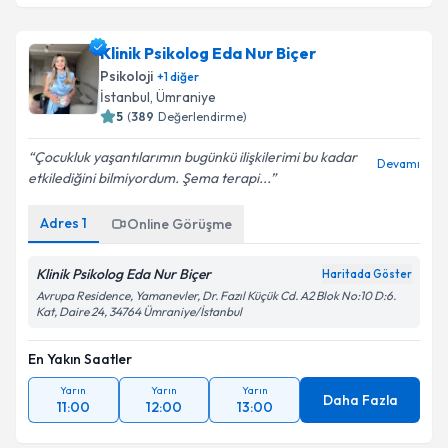
Klinik Psikolog Eda Nur Biçer
Psikoloji
+
1
diğer
İstanbul
,
Ümraniye
5
(
389
Değerlendirme)
Çocukluk yaşantılarımın bugünkü ilişkilerimi bu kadar
Devamı
etkilediğini bilmiyordum. Şema terapi...
Adres
1
Online Görüşme
Klinik Psikolog Eda Nur Biçer
Haritada Göster
Avrupa Residence, Yamanevler, Dr. Fazıl Küçük Cd. A2 Blok No:10 D:6.
Kat, Daire 24, 34764 Ümraniye/İstanbul
En Yakın Saatler
Yarın
Yarın
Yarın
Daha Fazla
11:00
12:00
13:00