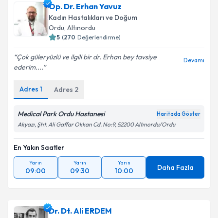
Op. Dr. Erhan Yavuz
Kadın Hastalıkları ve Doğum
Ordu
,
Altınordu
5
(
270
Değerlendirme)
Çok güleryüzlü ve ilgili bir dr. Erhan bey tavsiye
Devamı
ederim....
Adres
1
Adres
2
Medical Park Ordu Hastanesi
Haritada Göster
Akyazı, Şht. Ali Gaffar Okkan Cd. No:9, 52200 Altınordu/Ordu
En Yakın Saatler
Yarın
Yarın
Yarın
Daha Fazla
09:00
09:30
10:00
Dr. Dt. Ali ERDEM