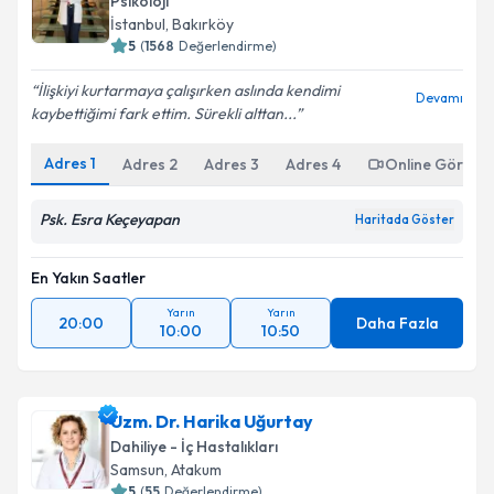
Psikoloji
İstanbul
,
Bakırköy
5
(
1568
Değerlendirme)
İlişkiyi kurtarmaya çalışırken aslında kendimi
Devamı
kaybettiğimi fark ettim. Sürekli alttan...
Adres
1
Adres
2
Adres
3
Adres
4
Online Görüşm
Psk. Esra Keçeyapan
Haritada Göster
En Yakın Saatler
Yarın
Yarın
20:00
Daha Fazla
10:00
10:50
Uzm. Dr. Harika Uğurtay
Dahiliye - İç Hastalıkları
Samsun
,
Atakum
5
(
55
Değerlendirme)