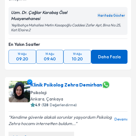
Uzm. Dr. Çağlar Karabaş Özel
Haritada Göster
Muayenehanesi
Yeşilbahçe Mahallesi Metin Kasapoğlu Caddesi Zafer Apt, Bina No:25,
Kat:1Daire:2
En Yakın Saatler
19 Ağu
19 Ağu
19 Ağu
Daha Fazla
09:20
09:40
10:20
Klinik Psikolog Zehra Demirhan
Psikoloji
Ankara
,
Çankaya
4.9
(
128
Değerlendirme)
Kendime güvenle alakalı sorunlar yaşıyordum Psikolog
Devamı
Zehra hocamı internetten buldum...