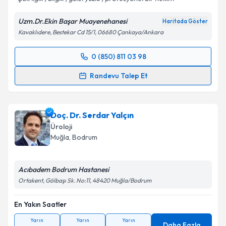
Uzm.Dr.Ekin Başar Muayenehanesi
Haritada Göster
Kavaklıdere, Bestekar Cd 15/1, 06680 Çankaya/Ankara
0 (850) 811 03 98
Randevu Takvimi Talebi
Randevu Talep Et
Uzm. Dr. Ekin Başar
için randevu takvimi talebi
oluşturun. Size bu uzmandan randevu almanız için bir
Doç. Dr. Serdar Yalçın
takvim hazırlandığında e-posta ile bilgilendireceğiz.
Üroloji
E-posta Adresiniz
Muğla
,
Bodrum
Acıbadem Bodrum Hastanesi
Ortakent, Gölbaşı Sk. No:11, 48420 Muğla/Bodrum
Kişisel verilerimin işlenmesine ilişkin
Aydınlatma
Metni
'ni okudum ve kişisel verilerimin belirtilen
En Yakın Saatler
kapsamda işlenmesini kabul ediyorum.
Yarın
Yarın
Yarın
Daha Fazla