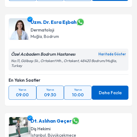
Uzm. Dr. Esra Eşbah
Dermatoloji
Muğla
,
Bodrum
Özel Acıbadem Bodrum Hastanesı
Haritada Göster
No:11, Gölbaşı Sk., Ortakent Mh., Ortakent, 48420 Bodrum/Muğla,
Turkey
En Yakın Saatler
Yarın
Yarın
Yarın
Daha Fazla
09:00
09:30
10:00
Dt. Aslıhan Geçer
Diş Hekimi
İstanbul
,
Büyükçekmece