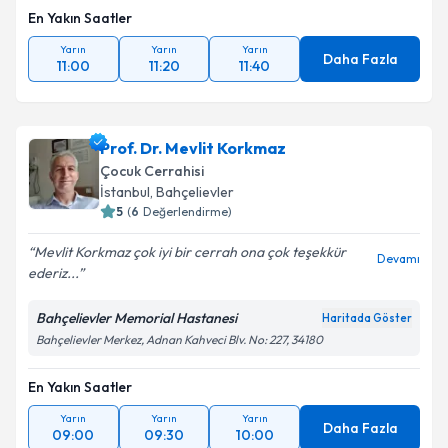
En Yakın Saatler
Yarın
Yarın
Yarın
Daha Fazla
11:00
11:20
11:40
Prof. Dr. Mevlit Korkmaz
Çocuk Cerrahisi
İstanbul
,
Bahçelievler
5
(
6
Değerlendirme)
Mevlit Korkmaz çok iyi bir cerrah ona çok teşekkür
Devamı
ederiz...
Bahçelievler Memorial Hastanesi
Haritada Göster
Bahçelievler Merkez, Adnan Kahveci Blv. No: 227, 34180
En Yakın Saatler
Yarın
Yarın
Yarın
Daha Fazla
09:00
09:30
10:00