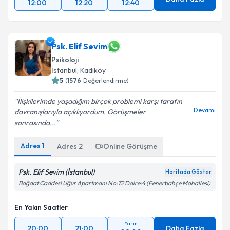
12:00
12:20
12:40
Takvim Talebini Gönder
Psk. Elif Sevim
Psikoloji
İstanbul
,
Kadıköy
5
(
1576
Değerlendirme)
İlişkilerimde yaşadığım birçok problemi karşı tarafın
Devamı
davranışlarıyla açıklıyordum. Görüşmeler
sonrasında...
Adres
1
Adres
2
Online Görüşme
Psk. Elif Sevim (İstanbul)
Haritada Göster
Bağdat Caddesi Uğur Apartmanı No:72 Daire:4 (Fenerbahçe Mahallesi)
En Yakın Saatler
Yarın
20:00
21:00
Daha Fazla