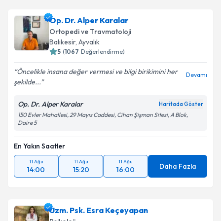
Op. Dr. Alper Karalar
Ortopedi ve Travmatoloji
Balıkesir
,
Ayvalık
5
(
1067
Değerlendirme)
Öncelikle insana değer vermesi ve bilgi birikimini her
Devamı
şekilde...
Op. Dr. Alper Karalar
Haritada Göster
150 Evler Mahallesi, 29 Mayıs Caddesi, Cihan Şişman Sitesi, A Blok,
Daire 5
En Yakın Saatler
11 Ağu
11 Ağu
11 Ağu
Daha Fazla
14:00
15:20
16:00
Uzm. Psk. Esra Keçeyapan