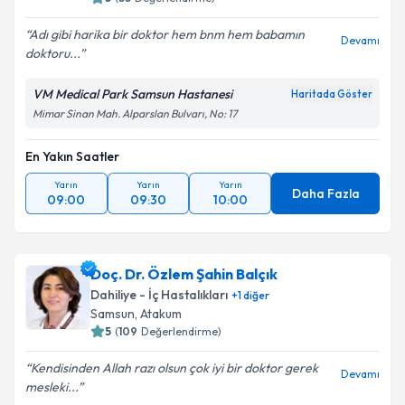
Adı gibi harika bir doktor hem bnm hem babamın
Devamı
doktoru...
VM Medical Park Samsun Hastanesi
Haritada Göster
Mimar Sinan Mah. Alparslan Bulvarı, No: 17
En Yakın Saatler
Yarın
Yarın
Yarın
Daha Fazla
09:00
09:30
10:00
Doç. Dr. Özlem Şahin Balçık
Dahiliye - İç Hastalıkları
+
1
diğer
Samsun
,
Atakum
5
(
109
Değerlendirme)
Kendisinden Allah razı olsun çok iyi bir doktor gerek
Devamı
mesleki...