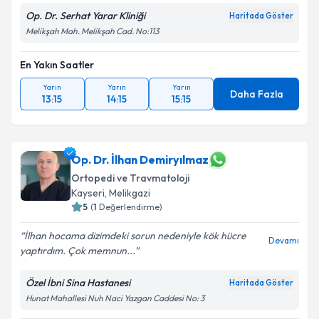
Op. Dr. Serhat Yarar Kliniği
Haritada Göster
Melikşah Mah. Melikşah Cad. No:113
En Yakın Saatler
Yarın
Yarın
Yarın
Daha Fazla
13:15
14:15
15:15
Op. Dr. İlhan Demiryılmaz
Ortopedi ve Travmatoloji
Kayseri
,
Melikgazi
5
(
1
Değerlendirme)
İlhan hocama dizimdeki sorun nedeniyle kök hücre
Devamı
yaptırdım. Çok memnun...
Özel İbni Sina Hastanesi
Haritada Göster
Hunat Mahallesi Nuh Naci Yazgan Caddesi No: 3