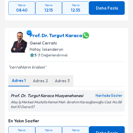
Yarın
Yarın
Yarın
Daha Fazla
08:40
12:15
12:35
Prof. Dr. Turgut Karaca
Genel Cerrahi
Hatay
,
İskenderun
5
(
1
Değerlendirme)
cerrahların kralısın
Adres
1
Adres
2
Adres
3
Prof. Dr. Turgut Karaca Muayenehanesi
Haritada Göster
Atay İş Merkezi Mustafa Kemal Mah. Ibrahim Karaoğlanoğlu Cad. No:58
Kat:10 Daire:57
En Yakın Saatler
Yarın
Yarın
Yarın