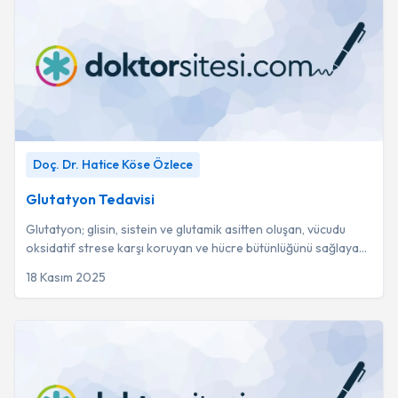
Glutatyon Tedavisi
-
Doç. Dr. Hatice Köse Özlece
Doç. Dr. Hatice Köse Özlece
Glutatyon Tedavisi
Glutatyon; glisin, sistein ve glutamik asitten oluşan, vücudu
oksidatif strese karşı koruyan ve hücre bütünlüğünü sağlayan
en güçlü antioksidandır.
18 Kasım 2025