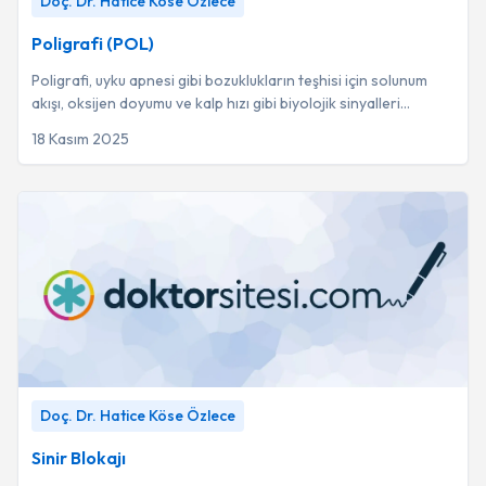
Doç. Dr. Hatice Köse Özlece
Poligrafi (POL)
Poligrafi, uyku apnesi gibi bozuklukların teşhisi için solunum
akışı, oksijen doyumu ve kalp hızı gibi biyolojik sinyalleri
kaydeden kapsamlı bir tanı...
18 Kasım 2025
Sinir Blokajı
-
Doç. Dr. Hatice Köse Özlece
Doç. Dr. Hatice Köse Özlece
Sinir Blokajı