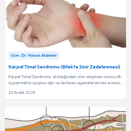
Karpal Tünel Sendromu (Bilekte Sinir Zedelenmesi)
-
Uzm.
Uzm. Dr. Hasan Akdemir
Dr. Hasan Akdemir
Karpal Tünel Sendromu (Bilekte Sinir Zedelenmesi)
Karpal Tünel Sendromu, el bileğindeki sinir sıkışması sonucu ilk
üç parmakta uyuşma, ağrı ve ilerleyen aşamalarda kas erimesi
ile güç kaybına neden ol...
22 Aralık 2025