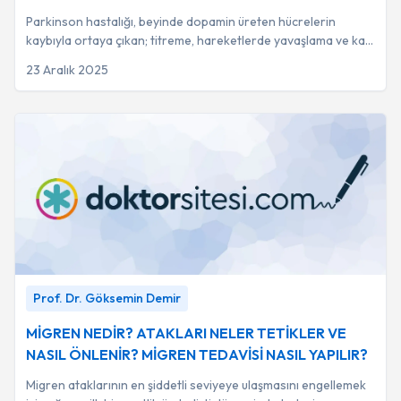
Parkinson hastalığı, beyinde dopamin üreten hücrelerin
kaybıyla ortaya çıkan; titreme, hareketlerde yavaşlama ve kas
katılığı ile karakterize ilerleyi...
23 Aralık 2025
MİGREN NEDİR? ATAKLARI NELER TETİKLER VE NASIL
Prof. Dr. Göksemin Demir
ÖNLENİR? MİGREN TEDAVİSİ NASIL YAPILIR?
-
Prof. Dr.
Göksemin Demir
MİGREN NEDİR? ATAKLARI NELER TETİKLER VE
NASIL ÖNLENİR? MİGREN TEDAVİSİ NASIL YAPILIR?
Migren ataklarının en şiddetli seviyeye ulaşmasını engellemek