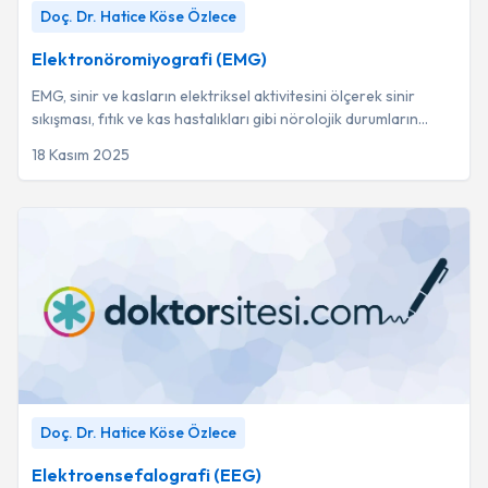
Elektronöromiyografi (EMG)
-
Doç. Dr. Hatice Köse Özlece
Doç. Dr. Hatice Köse Özlece
Elektronöromiyografi (EMG)
EMG, sinir ve kasların elektriksel aktivitesini ölçerek sinir
sıkışması, fıtık ve kas hastalıkları gibi nörolojik durumların
kesin teşhisinde kullanıl...
18 Kasım 2025
Elektroensefalografi (EEG)
-
Doç. Dr. Hatice Köse Özlece
Doç. Dr. Hatice Köse Özlece
Elektroensefalografi (EEG)