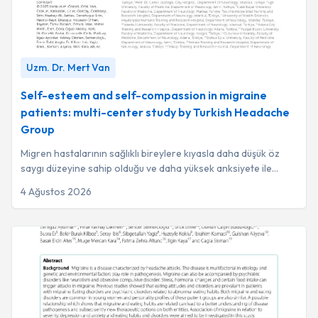
Uyku Bozukluğu ve uyurgezerlik
24
Uzm. Dr. Oğuz Bak
29
Alzheimer
19
Prof. Dr. Aylin Yaman
27
Self-esteem and self-compassion in migraine patients: multi-
Uzm. Dr. Mert Van
center study by Turkish Headache Group
Sinir Sistemi Hastalıkları
-
Uzm. Dr. Mert
16
Prof. Dr. Burcu Örmeci
27
Van
Self-esteem and self-compassion in migraine
Prof. Dr. Fehim Arman
21
patients: multi-center study by Turkish Headache
Group
Prof. Dr. Hüseyin Nazlıkul
20
Migren hastalarının sağlıklı bireylere kıyasla daha düşük öz
saygı düzeyine sahip olduğu ve daha yüksek anksiyete ile
depresyon belirtileri gösterdiği...
4 Ağustos 2026