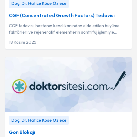
Doç. Dr. Hatice Köse Özlece
Hatice Köse Özlece
CGF (Concentrated Growth Factors) Tedavisi
CGF tedavisi, hastanın kendi kanından elde edilen büyüme
faktörleri ve rejeneratif elementlerin santrifüj işlemiyle
yoğunlaştırılarak hasarlı dokulara...
18 Kasım 2025
Gon Blokajı
-
Doç. Dr. Hatice Köse Özlece
Doç. Dr. Hatice Köse Özlece
Gon Blokajı