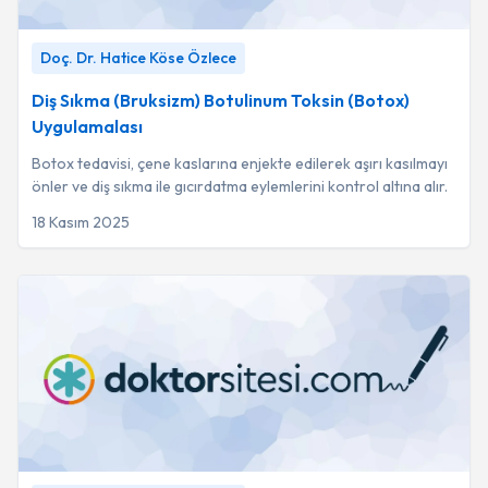
Diş Sıkma (Bruksizm) Botulinum Toksin (Botox) Uygulamalası
Doç. Dr. Hatice Köse Özlece
-
Doç. Dr. Hatice Köse Özlece
Diş Sıkma (Bruksizm) Botulinum Toksin (Botox)
Uygulamalası
Botox tedavisi, çene kaslarına enjekte edilerek aşırı kasılmayı
önler ve diş sıkma ile gıcırdatma eylemlerini kontrol altına alır.
18 Kasım 2025
CGF (Concentrated Growth Factors) Tedavisi
-
Doç. Dr.