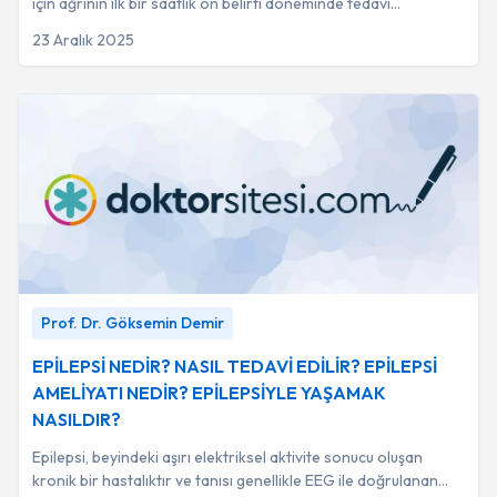
için ağrının ilk bir saatlik ön belirti döneminde tedavi
uygulanması kritik önem taşır.
23 Aralık 2025
EPİLEPSİ NEDİR? NASIL TEDAVİ EDİLİR? EPİLEPSİ
Prof. Dr. Göksemin Demir
AMELİYATI NEDİR? EPİLEPSİYLE YAŞAMAK NASILDIR?
-
Prof. Dr. Göksemin Demir
EPİLEPSİ NEDİR? NASIL TEDAVİ EDİLİR? EPİLEPSİ
AMELİYATI NEDİR? EPİLEPSİYLE YAŞAMAK
NASILDIR?
Epilepsi, beyindeki aşırı elektriksel aktivite sonucu oluşan
kronik bir hastalıktır ve tanısı genellikle EEG ile doğrulanan