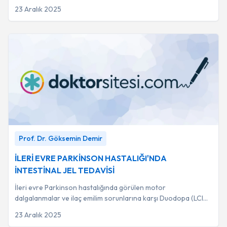
tekrarlayan nöbetlerle kon...
23 Aralık 2025
İLERİ EVRE PARKİNSON HASTALIĞI'NDA İNTESTİNAL
Prof. Dr. Göksemin Demir
JEL TEDAVİSİ
-
Prof. Dr. Göksemin Demir
İLERİ EVRE PARKİNSON HASTALIĞI'NDA
İNTESTİNAL JEL TEDAVİSİ
İleri evre Parkinson hastalığında görülen motor
dalgalanmalar ve ilaç emilim sorunlarına karşı Duodopa (LCIG)
tedavisi, dopamini doğrudan ince bağırsa...
23 Aralık 2025