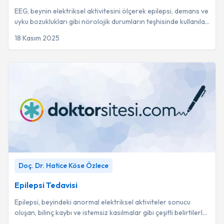
EEG, beynin elektriksel aktivitesini ölçerek epilepsi, demans ve
uyku bozuklukları gibi nörolojik durumların teşhisinde kullanılan
güvenli ve ağrısız ...
18 Kasım 2025
Epilepsi Tedavisi
-
Doç. Dr. Hatice Köse Özlece
Doç. Dr. Hatice Köse Özlece
Epilepsi Tedavisi
Epilepsi, beyindeki anormal elektriksel aktiviteler sonucu
oluşan, bilinç kaybı ve istemsiz kasılmalar gibi çeşitli belirtilerle
kendini gösteren kron...