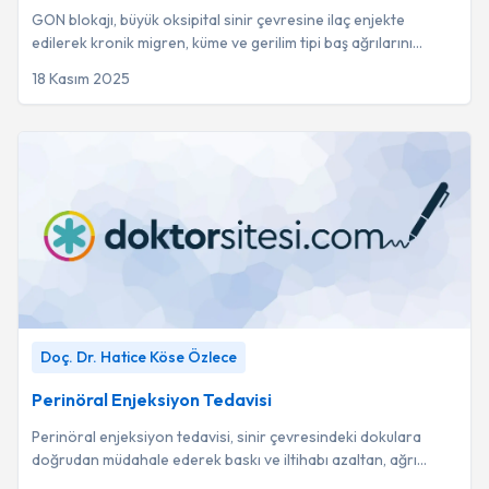
GON blokajı, büyük oksipital sinir çevresine ilaç enjekte
edilerek kronik migren, küme ve gerilim tipi baş ağrılarını
dindirmeyi hedefleyen etkili bir...
18 Kasım 2025
Perinöral Enjeksiyon Tedavisi
-
Doç. Dr. Hatice Köse Özlece
Doç. Dr. Hatice Köse Özlece
Perinöral Enjeksiyon Tedavisi
Perinöral enjeksiyon tedavisi, sinir çevresindeki dokulara
doğrudan müdahale ederek baskı ve iltihabı azaltan, ağrı
yönetiminde etkili bir yöntemdir.