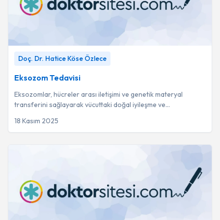
Eksozom Tedavisi
-
Doç. Dr. Hatice Köse Özlece
Doç. Dr. Hatice Köse Özlece
Eksozom Tedavisi
Eksozomlar, hücreler arası iletişimi ve genetik materyal
transferini sağlayarak vücuttaki doğal iyileşme ve
rejenerasyon süreçlerini başlatan mikrosko...
18 Kasım 2025