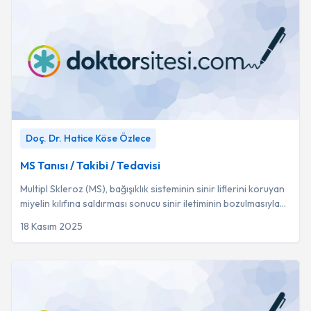
MS Tanısı / Takibi / Tedavisi
-
Doç. Dr. Hatice Köse Özlece
Doç. Dr. Hatice Köse Özlece
MS Tanısı / Takibi / Tedavisi
Multipl Skleroz (MS), bağışıklık sisteminin sinir liflerini koruyan
miyelin kılıfına saldırması sonucu sinir iletiminin bozulmasıyla
ortaya çıkan kron...
18 Kasım 2025