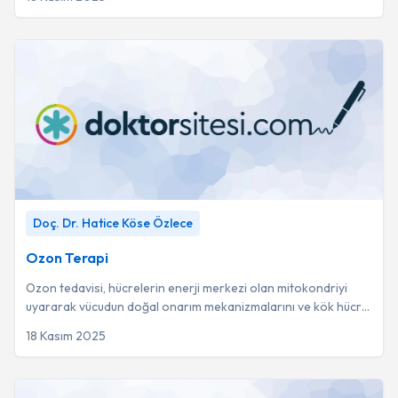
Ozon Terapi
-
Doç. Dr. Hatice Köse Özlece
Doç. Dr. Hatice Köse Özlece
Ozon Terapi
Ozon tedavisi, hücrelerin enerji merkezi olan mitokondriyi
uyararak vücudun doğal onarım mekanizmalarını ve kök hücre
aktivitesini belirgin şekilde hı...
18 Kasım 2025