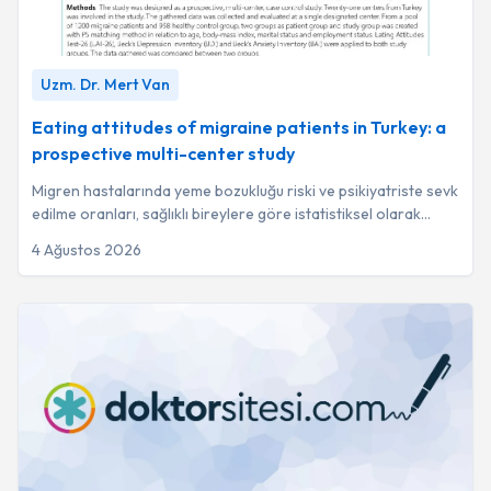
Eating attitudes of migraine patients in Turkey: a prospective
Uzm. Dr. Mert Van
multi-center study
-
Uzm. Dr. Mert Van
Eating attitudes of migraine patients in Turkey: a
prospective multi-center study
Migren hastalarında yeme bozukluğu riski ve psikiyatriste sevk
edilme oranları, sağlıklı bireylere göre istatistiksel olarak
anlamlı derecede daha yük...
4 Ağustos 2026