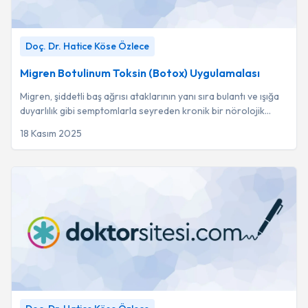
Migren Botulinum Toksin (Botox) Uygulamalası
-
Doç. Dr.
Doç. Dr. Hatice Köse Özlece
Hatice Köse Özlece
Migren Botulinum Toksin (Botox) Uygulamalası
Migren, şiddetli baş ağrısı ataklarının yanı sıra bulantı ve ışığa
duyarlılık gibi semptomlarla seyreden kronik bir nörolojik
rahatsızlıktır.
18 Kasım 2025
Poligrafi (POL)
-
Doç. Dr. Hatice Köse Özlece