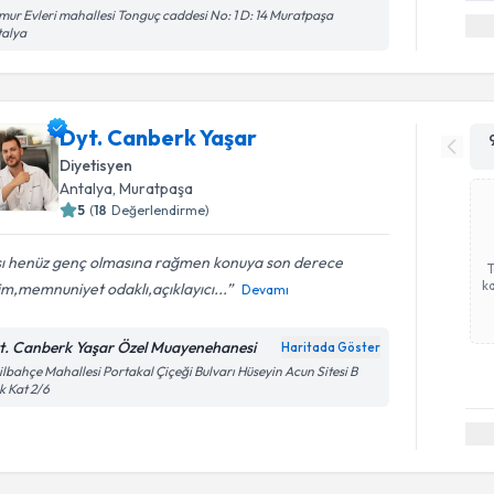
ur Evleri mahallesi Tonguç caddesi No: 1 D: 14 Muratpaşa
talya
Dyt. Canberk Yaşar
Diyetisyen
Antalya
, Muratpaşa
5
(
18
Değerlendirme)
şı henüz genç olmasına rağmen konuya son derece
ka
m,memnuniyet odaklı,açıklayıcı...
Devamı
t. Canberk Yaşar Özel Muayenehanesi
Haritada Göster
ilbahçe Mahallesi Portakal Çiçeği Bulvarı Hüseyin Acun Sitesi B
k Kat 2/6
Randevu T