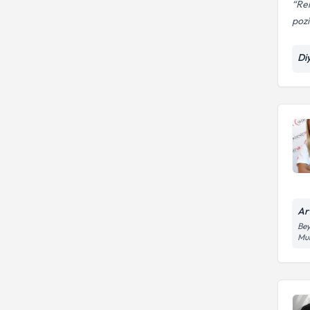
Ren
pozi
Di
Art
Bey
Mu