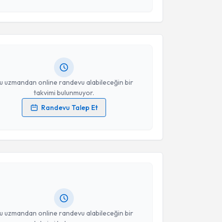
 ve kişisel verilerimin belirtilen kapsamda
esini kabul ediyorum.
a Nur Aslan
için randevu takvimi talebi oluşturun. Size
 randevu almanız için bir takvim hazırlandığında e-
lgilendireceğiz.
Takvim Talebini Gönder
resiniz
u uzmandan online randevu alabileceğin bir
takvimi bulunmuyor.
Randevu Talep Et
 verilerimin işlenmesine ilişkin
Aydınlatma Metni
'ni
akvimi Talebi
 ve kişisel verilerimin belirtilen kapsamda
esini kabul ediyorum.
ysa Onat
için randevu takvimi talebi oluşturun. Size
Takvim Talebini Gönder
 randevu almanız için bir takvim hazırlandığında e-
lgilendireceğiz.
resiniz
u uzmandan online randevu alabileceğin bir