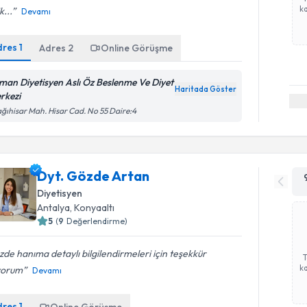
ka
k...
Devamı
dres
1
Adres
2
Online Görüşme
man Diyetisyen Aslı Öz Beslenme Ve Diyet
Haritada Göster
rkezi
ğıhisar Mah. Hisar Cad. No 55 Daire:4
Dyt. Gözde Artan
Diyetisyen
Antalya
, Konyaaltı
5
(
9
Değerlendirme)
de hanıma detaylı bilgilendirmeleri için teşekkür
ka
yorum
Devamı
dres
1