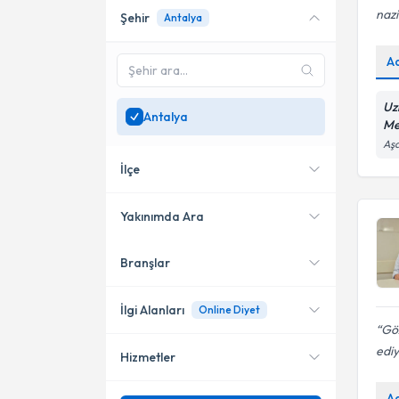
nazi
Şehir
Antalya
Online danışmanlık sunan
uzmanları göster
A
Sadece
Antalya
bölgesinde
uzman ara
Uz
Antalya
Me
Aşa
İlçe
Yakınımda Ara
Branşlar
Konumuma yakın uzmanları
Muratpaşa
göster
Konyaaltı
İlgi Alanları
Online Diyet
Göz
Manavgat
edi
Hizmetler
Diyetisyen
Alanya
A