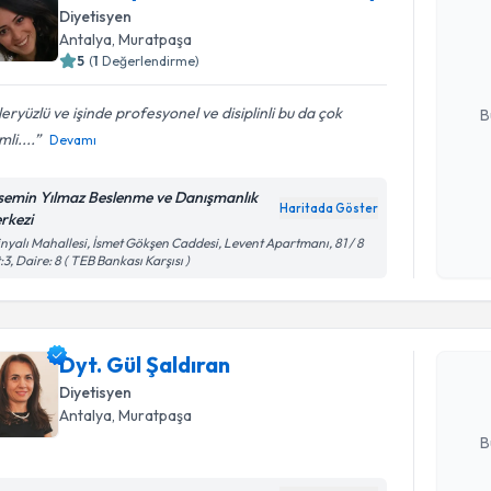
Diyetisyen
oluşturun. 
Antalya
, Muratpaşa
hazırlandığ
5
(
1
Değerlendirme)
E-posta Ad
eryüzlü ve işinde profesyonel ve disiplinli bu da çok
B
li....
Devamı
Kişisel
semin Yılmaz Beslenme ve Danışmanlık
Haritada Göster
okudum
rkezi
işlenm
inyalı Mahallesi, İsmet Gökşen Caddesi, Levent Apartmanı, 81 / 8
Randevu T
:3, Daire: 8 ( TEB Bankası Karşısı )
Dyt. Gül Ş
uzmandan ra
Dyt. Gül Şaldıran
posta ile bi
Diyetisyen
E-posta Ad
Antalya
, Muratpaşa
B