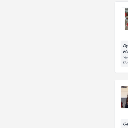
Dy
Me
Yen
Dai
Ge