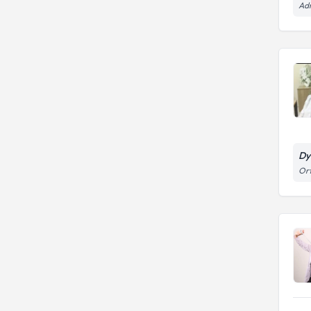
Adr
Dy
Ort