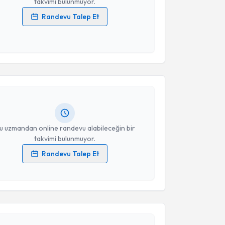
takvimi bulunmuyor.
Randevu Talep Et
 verilerimin işlenmesine ilişkin
Aydınlatma Metni
'ni
 ve kişisel verilerimin belirtilen kapsamda
akvimi Talebi
esini kabul ediyorum.
Gündoğ
için randevu takvimi talebi oluşturun. Size bu
Takvim Talebini Gönder
ndevu almanız için bir takvim hazırlandığında e-
lgilendireceğiz.
resiniz
u uzmandan online randevu alabileceğin bir
takvimi bulunmuyor.
Randevu Talep Et
 verilerimin işlenmesine ilişkin
Aydınlatma Metni
'ni
 ve kişisel verilerimin belirtilen kapsamda
esini kabul ediyorum.
akvimi Talebi
Takvim Talebini Gönder
 Yasemin Yılmaz Aksoy
için randevu takvimi talebi