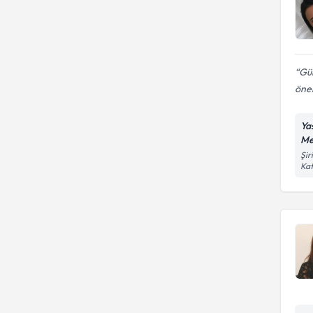
Gül
önem
Ya
Me
Şir
Kat