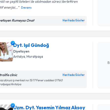
kli ve çeşitli listeleri ile sıkılmadan süreci ilerlettiren
tif enerjisi...
Devamı
Kişisel
okudum
Randevu T
yetisyen Rumeysa Onat
Haritada Göster
işlenm
Dyt. Işıl 
uzmandan ra
Dyt. Işıl Gündoğ
posta ile bi
Diyetisyen
E-posta Ad
Antalya
, Muratpaşa
B
rolife clinic
Haritada Göster
Kişisel
az dünya iş merkezi no 15/17 Fener caddesi 07160
ratpaşa/Antalya
okudum
işlenm
Randevu T
Uzm. Dyt. Yasemin Yılmaz Aksoy
Uzm. Dyt.