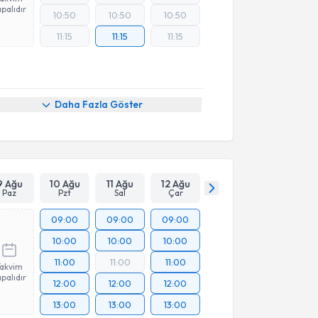
palıdır
10:50
10:50
10:50
11:15
11:15
11:15
Daha Fazla Göster
9 Ağu
10 Ağu
11 Ağu
12 Ağu
Paz
Pzt
Sal
Çar
09:00
09:00
09:00
10:00
10:00
10:00
11:00
11:00
11:00
Takvim
palıdır
12:00
12:00
12:00
13:00
13:00
13:00