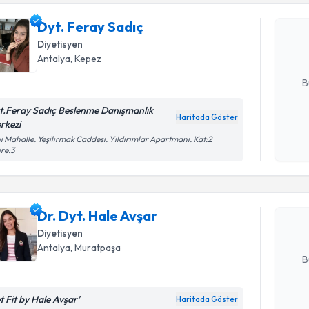
Dyt. Feray
uzmandan ra
Dyt. Feray Sadıç
posta ile bi
Diyetisyen
Antalya
, Kepez
E-posta Ad
B
t.Feray Sadıç Beslenme Danışmanlık
Haritada Göster
rkezi
Kişisel
Randevu T
i Mahalle. Yeşilırmak Caddesi. Yıldırımlar Apartmanı. Kat:2
okudum
re:3
işlenm
Dr. Dyt. H
bu uzmandan
Dr. Dyt. Hale Avşar
posta ile bi
Diyetisyen
E-posta Ad
Antalya
, Muratpaşa
B
t Fit by Hale Avşar’
Haritada Göster
Randevu T
Kişisel