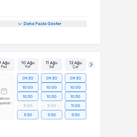
Daha Fazla Göster
9 Ağu
10 Ağu
11 Ağu
12 Ağu
Paz
Pzt
Sal
Çar
09:30
09:30
09:30
10:00
10:00
10:00
10:30
10:30
10:30
Takvim
palıdır
11:00
11:00
11:00
11:30
11:30
11:30