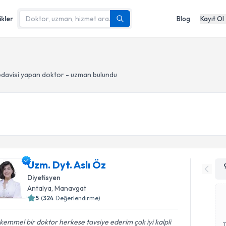
ikler
Blog
Kayıt Ol
edavisi yapan doktor - uzman bulundu
Uzm. Dyt. Aslı Öz
Diyetisyen
Antalya
, Manavgat
5
(
324
Değerlendirme)
emmel bir doktor herkese tavsiye ederim çok iyi kalpli