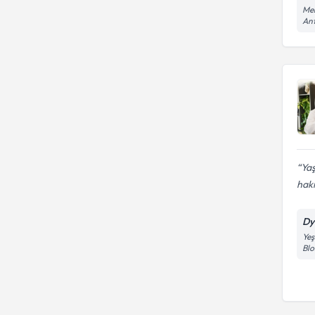
ERCİYES ÜNİVERSİTESİ
Mem
An
GAZİ ÜNİVERSİTESİ
Ya
haki
Dy
Yeş
Blo