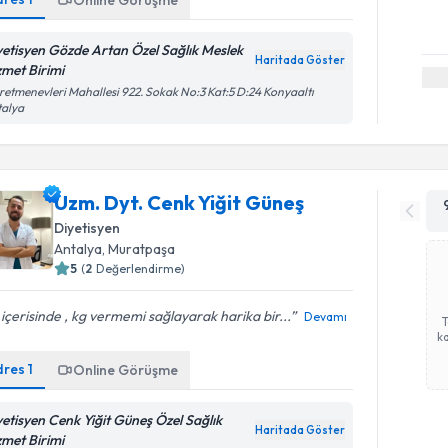
Online Görüşme
yetisyen Gözde Artan Özel Sağlık Meslek
Haritada Göster
zmet Birimi
etmenevleri Mahallesi 922. Sokak No:3 Kat:5 D:24 Konyaaltı
talya
Uzm. Dyt. Cenk Yiğit Güneş
Diyetisyen
Antalya
, Muratpaşa
5
(
2
Değerlendirme)
içerisinde , kg vermemi sağlayarak harika bir...
Devamı
ka
dres
1
Online Görüşme
yetisyen Cenk Yiğit Güneş Özel Sağlık
Haritada Göster
zmet Birimi