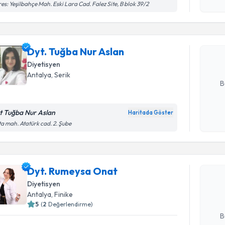
es: Yeşilbahçe Mah. Eski Lara Cad. Falez Site, B blok 39/2
okudum
işlenm
Dyt. Tuğb
bu uzmandan
Dyt. Tuğba Nur Aslan
posta ile bi
Diyetisyen
E-posta Ad
Antalya
, Serik
B
t Tuğba Nur Aslan
Haritada Göster
Kişisel
a mah. Atatürk cad. 2. Şube
Randevu T
okudum
işlenm
Dyt. Rume
Dyt. Rumeysa Onat
bu uzmandan
posta ile bi
Diyetisyen
Antalya
, Finike
E-posta Ad
5
(
2
Değerlendirme)
B