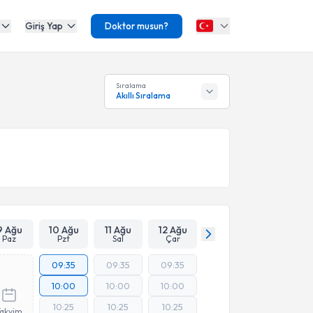
Giriş Yap
Doktor musun?
Sıralama
Akıllı Sıralama
9 Ağu
10 Ağu
11 Ağu
12 Ağu
Paz
Pzt
Sal
Çar
09:35
09:35
09:35
10:00
10:00
10:00
10:25
10:25
10:25
Takvim