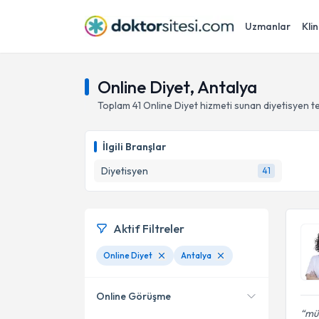
Uzmanlar
Klin
Online Diyet, Antalya
Toplam
41
Online Diyet hizmeti sunan diyetisyen
t
İlgili Branşlar
Diyetisyen
41
Aktif Filtreler
Online Diyet
Antalya
Online Görüşme
mük