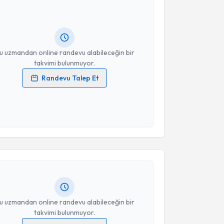
Size bu uzmandan randevu almanız için bir takvim
ında e-posta ile bilgilendireceğiz.
resiniz
u uzmandan online randevu alabileceğin bir
takvimi bulunmuyor.
Randevu Talep Et
 verilerimin işlenmesine ilişkin
Aydınlatma Metni
'ni
 ve kişisel verilerimin belirtilen kapsamda
esini kabul ediyorum.
akvimi Talebi
Takvim Talebini Gönder
aldıran
için randevu takvimi talebi oluşturun. Size bu
ndevu almanız için bir takvim hazırlandığında e-
lgilendireceğiz.
resiniz
u uzmandan online randevu alabileceğin bir
takvimi bulunmuyor.