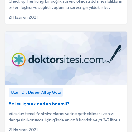
Check up, herhangi bir sağlık sorunu olmasa dahi hastalıkların
erken teşhisi ve sağlıklı yaşlanma süreci için yılda bir kez
yapılması gereken genel bi...
21 Haziran 2021
Bol su içmek neden önemli?
-
Uzm. Dr. Didem Altay Gazi
Uzm. Dr. Didem Altay Gazi
Bol su içmek neden önemli?
Vücudun temel fonksiyonlarını yerine getirebilmesi ve sıvı
dengesini koruması için günde en az 8 bardak veya 2-3 litre su
tüketilmesi kritik bir öneme...
21 Haziran 2021