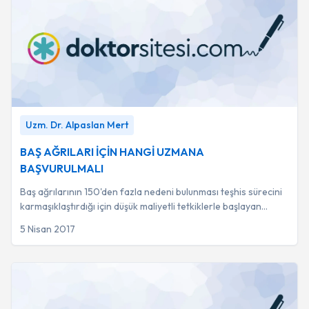
BAŞ AĞRILARI İÇİN HANGİ UZMANA BAŞVURULMALI
-
Uzm. Dr. Alpaslan Mert
Uzm. Dr. Alpaslan Mert
BAŞ AĞRILARI İÇİN HANGİ UZMANA
BAŞVURULMALI
Baş ağrılarının 150'den fazla nedeni bulunması teşhis sürecini
karmaşıklaştırdığı için düşük maliyetli tetkiklerle başlayan
sistematik bir hekim kontr...
5 Nisan 2017