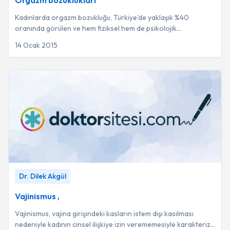
Orgazm bozuklukları
Kadınlarda orgazm bozukluğu, Türkiye'de yaklaşık %40
oranında görülen ve hem fiziksel hem de psikolojik
faktörlerden kaynaklanabilen karmaşık bir cins...
14 Ocak 2015
Vajinismus ,
-
Dr. Dilek Akgül
Dr. Dilek Akgül
Vajinismus ,
Vajinismus, vajina girişindeki kasların istem dışı kasılması
nedeniyle kadının cinsel ilişkiye izin verememesiyle karakterize