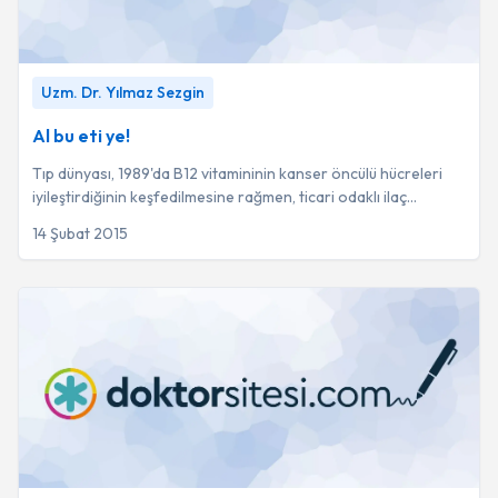
Al bu eti ye!
-
Uzm. Dr. Yılmaz Sezgin
Uzm. Dr. Yılmaz Sezgin
Al bu eti ye!
Tıp dünyası, 1989'da B12 vitamininin kanser öncülü hücreleri
iyileştirdiğinin keşfedilmesine rağmen, ticari odaklı ilaç
araştırmaları nedeniyle bu kon...
14 Şubat 2015