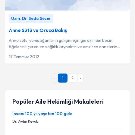
Anne Sütü ve Oruca Bakış
-
Uzm. Dr. Seda Sezer
Uzm. Dr. Seda Sezer
Anne Sütü ve Oruca Bakış
Anne sütü, yenidoğanların gelişimi için gerekli tüm besin
öğelerini içeren en sağlıklı kaynaktır ve emziren annelerin
günlük en az 1800-2000 kalori il...
17 Temmuz 2012
‹
1
2
›
Popüler Aile Hekimliği Makaleleri
İnsanı 100 yıl yaşatan 100 gıda
Dr. Aydın Kavuk