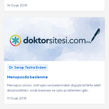
bir cinsel işlev bozuklu...
14 Ocak 2015
Menopozda beslenme
-
Dr. Serap Testre Erdem
Dr. Serap Testre Erdem
Menopozda beslenme
Menopoz süreci, östrojen seviyelerindeki düşüşle birlikte adet
düzensizlikleri, sıcak basması ve uyku problemleri gibi
semptomların yanı sıra kemik er...
11 Ocak 2015