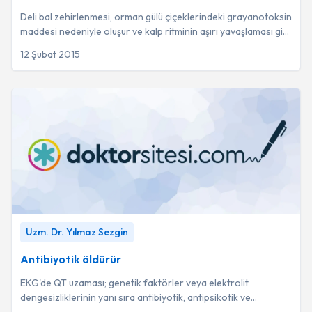
Deli bal zehirlenmesi, orman gülü çiçeklerindeki grayanotoksin
maddesi nedeniyle oluşur ve kalp ritminin aşırı yavaşlaması gibi
ciddi hayati riskler t...
12 Şubat 2015
Antibiyotik öldürür
-
Uzm. Dr. Yılmaz Sezgin
Uzm. Dr. Yılmaz Sezgin
Antibiyotik öldürür
EKG'de QT uzaması; genetik faktörler veya elektrolit
dengesizliklerinin yanı sıra antibiyotik, antipsikotik ve