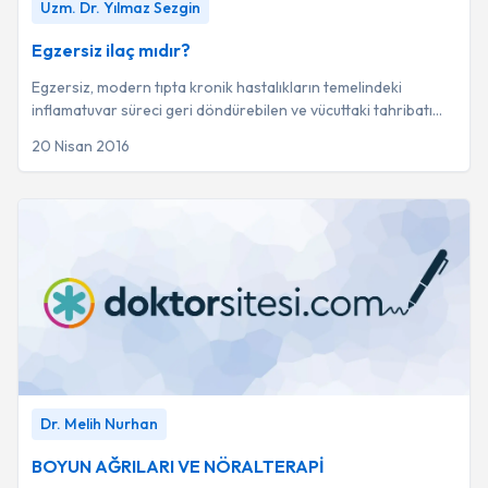
Uzm. Dr. Yılmaz Sezgin
Egzersiz ilaç mıdır?
Egzersiz, modern tıpta kronik hastalıkların temelindeki
inflamatuvar süreci geri döndürebilen ve vücuttaki tahribatı
onarabilen tıbbi bir ilaç olarak ...
20 Nisan 2016
BOYUN AĞRILARI VE NÖRALTERAPİ
-
Dr. Melih Nurhan
Dr. Melih Nurhan
BOYUN AĞRILARI VE NÖRALTERAPİ