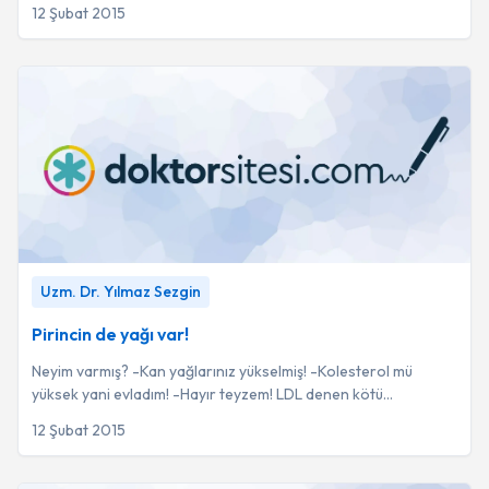
antidepresan gibi yaygın kullanılan ila...
12 Şubat 2015
Pirincin de yağı var!
-
Uzm. Dr. Yılmaz Sezgin
Uzm. Dr. Yılmaz Sezgin
Pirincin de yağı var!
Neyim varmış? -Kan yağlarınız yükselmiş! -Kolesterol mü
yüksek yani evladım! -Hayır teyzem! LDL denen kötü
kolesterolünüz; yaşınız ve eşlik eden hasta...
12 Şubat 2015