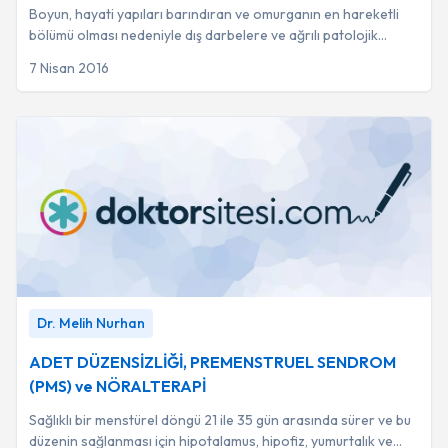
Boyun, hayati yapıları barındıran ve omurganın en hareketli
bölümü olması nedeniyle dış darbelere ve ağrılı patolojik
değişimlere karşı oldukça duyarl...
7 Nisan 2016
ADET DÜZENSİZLİĞİ, PREMENSTRUEL SENDROM (PMS)
Dr. Melih Nurhan
ve NÖRALTERAPİ
-
Dr. Melih Nurhan
ADET DÜZENSİZLİĞİ, PREMENSTRUEL SENDROM
(PMS) ve NÖRALTERAPİ
Sağlıklı bir menstürel döngü 21 ile 35 gün arasında sürer ve bu
düzenin sağlanması için hipotalamus, hipofiz, yumurtalık ve