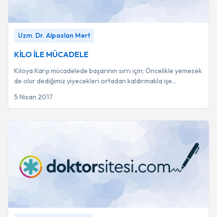
KİLO İLE MÜCADELE
-
Uzm. Dr. Alpaslan Mert
Uzm. Dr. Alpaslan Mert
KİLO İLE MÜCADELE
Kiloya Karşı mücadelede başarının sırrı için; Öncelikle yemesek
de olur dediğimiz yiyecekleri ortadan kaldırmakla işe
başlayabiliriz. Arkasından hergü...
5 Nisan 2017
Egzersiz ilaç mıdır?
-
Uzm. Dr. Yılmaz Sezgin