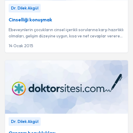
Cinselliği konuşmak
-
Dr. Dilek Akgül
Dr. Dilek Akgül
Cinselliği konuşmak
Ebeveynlerin çocukların cinsel içerikli sorularına karşı hazırlıklı
olmaları, gelişim düzeyine uygun, kısa ve net cevaplar vererek
açık bir iletişim k...
14 Ocak 2015
Orgazm bozuklukları
-
Dr. Dilek Akgül
Dr. Dilek Akgül