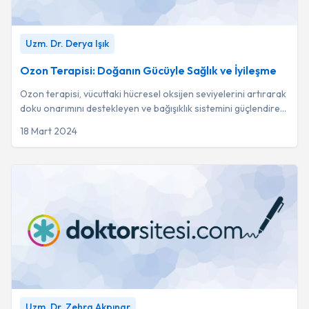
Baş Ağrıları
1
Uzm. Dr. Didem Altay Gazi
3
Ozon Terapisi: Doğanın Gücüyle Sağlık ve İyileşme
-
Uzm. Dr.
Uzm. Dr. Derya Işık
Derya Işık
Depresyon
1
Uzm. Dr. Alpaslan Mert
3
Ozon Terapisi: Doğanın Gücüyle Sağlık ve İyileşme
Uzm. Dr. Seda Sezer
3
Ozon terapisi, vücuttaki hücresel oksijen seviyelerini artırarak
doku onarımını destekleyen ve bağışıklık sistemini güçlendiren
Dr. Melih Nurhan
2
tamamlayıcı bir tedavi...
18 Mart 2024
Probiyotik: Terapötik etki mi yoksa plasebo mu?
-
Uzm. Dr.
Uzm. Dr. Zehra Akpınar