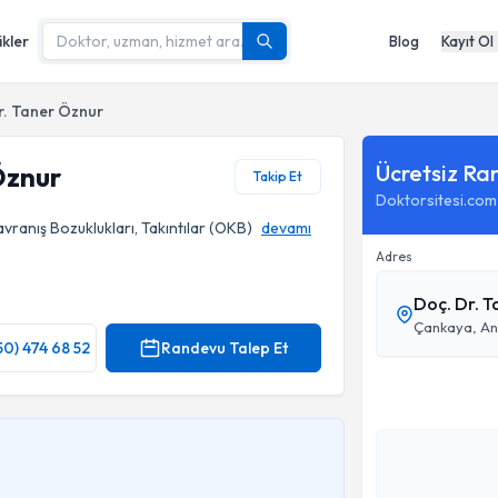
ikler
Blog
Kayıt Ol
r. Taner Öznur
Ücretsiz Ra
Öznur
Takip Et
Doktorsitesi.com
avranış Bozuklukları, Takıntılar (OKB)
devamı
Adres
Çankaya, An
50) 474 68 52
Randevu Talep Et