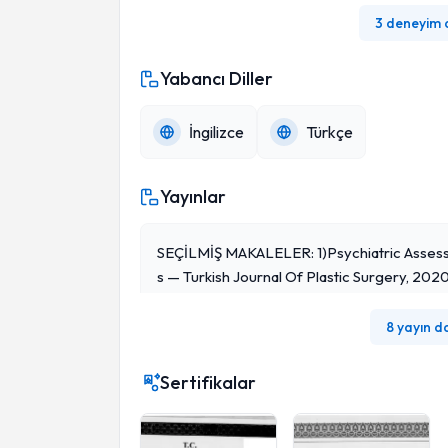
3 deneyim
Yabancı Diller
İngilizce
Türkçe
Yayınlar
SEÇİLMİŞ MAKALELER: 1)Psychiatric Assessm
S — Turkish Journal Of Plastic Surgery, 202
8 yayın d
Sertifikalar