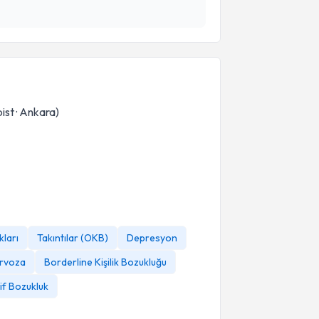
ist · Ankara)
Askeri Psikoloji
kları
Takıntılar (OKB)
Depresyon
ervoza
Borderline Kişilik Bozukluğu
if Bozukluk
 Doktor