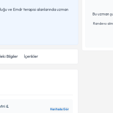
luğu ve Emdr terapisi alanlarında uzman
Bu uzman şu
Randevu almak
eki Bilgiler
İçerikler
tri &
Haritada Gör