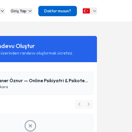
Giriş Yap
Doktor musun?
ndevu Oluştur
 üzerinden randevu oluşturmak ücretsiz.
Doç. Dr. Taner Öznur — Online Psikiyatri & Psikoterapi
kara