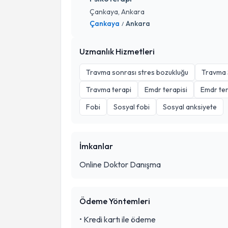
Çankaya, Ankara
Çankaya
Ankara
/
Uzmanlık Hizmetleri
Travma sonrası stres bozukluğu
Travma 
Travma terapi
Emdr terapisi
Emdr ter
Fobi
Sosyal fobi
Sosyal anksiyete
İmkanlar
Online Doktor Danışma
Ödeme Yöntemleri
•
Kredi kartı ile ödeme