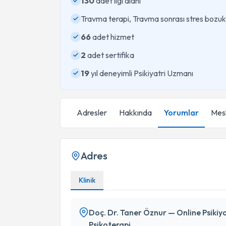
130
adet ilgi alanı
Travma terapi, Travma sonrası stres bozuk
66
adet hizmet
2
adet sertifika
19
yıl deneyimli Psikiyatri Uzmanı
Adresler
Hakkında
Yorumlar
Mesl
Adres
Klinik
Doç. Dr. Taner Öznur — Online Psikiya
Psikoterapi