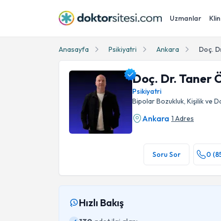
Uzmanlar
Klin
Anasayfa
Psikiyatri
Ankara
Doç. D
Doç. Dr. Taner 
Psikiyatri
Bipolar Bozukluk, Kişilik ve D
Ankara
1 Adres
Doç. Dr. Taner Öznur Profil Fotoğrafı
Soru Sor
0 (8
Hızlı Bakış