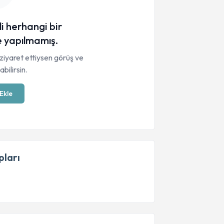
li herhangi bir
 yapılmamış.
ziyaret ettiysen görüş ve
bilirsin.
Ekle
ları