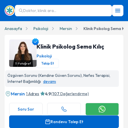
Doktor, klinik ara...
Anasayfa
Psikoloji
Mersin
Klinik Psikolog Sema Kılı
Klinik Psikolog Sema Kılıç
Psikoloji
Takip Et
11
Fotoğraf
Klinik Psikolog Sema Kılıç Profil Fotoğrafı
Özgüven Sorunu (Kendine Güven Sorunu), Nefes Terapisi,
İnternet Bağımlılığı
devamı
Mersin
4.9
1 Adres
(
107
Değerlendirme)
Soru Sor
Randevu Talep Et