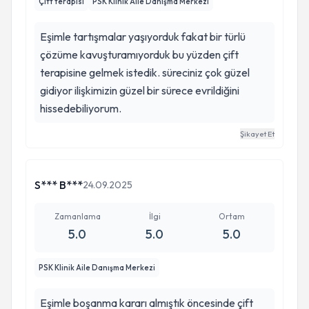
Çift terapisi
PSK Klinik Aile Danışma Merkezi
Eşimle tartışmalar yaşıyorduk fakat bir türlü
çözüme kavuşturamıyorduk bu yüzden çift
terapisine gelmek istedik. süreciniz çok güzel
gidiyor ilişkimizin güzel bir sürece evrildiğini
hissedebiliyorum.
Şikayet Et
S*** B***
24.09.2025
Zamanlama
İlgi
Ortam
5.0
5.0
5.0
PSK Klinik Aile Danışma Merkezi
Eşimle boşanma kararı almıştık öncesinde çift