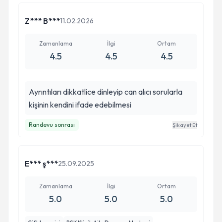
test sorularının cevaplanmasıni istemesi
yontemlerini oldukca guven verici olarak
Z*** B***
11.02.2026
değerlendiriyorum. Ayrica asistani olarak görev
İbtahim Bey de guler yuzlu sevecem yaklaşımıyla
Zamanlama
İlgi
Ortam
memnuyrtimizi artici bir etki yapmıştır. Kalin
4.5
4.5
4.5
sağlıcakla, Selam ve sevgilerimle
Ayrıntıları dikkatlice dinleyip can alıcı sorularla
kişinin kendini ifade edebilmesi
Randevu sonrası
Şikayet Et
E*** ş***
25.09.2025
Zamanlama
İlgi
Ortam
5.0
5.0
5.0