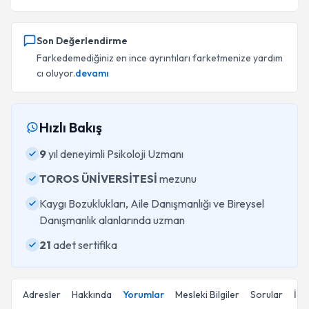
Son Değerlendirme
Farkedemediğiniz en ince ayrıntıları farketmenize yardım
cı oluyor.
devamı
Hızlı Bakış
9
yıl deneyimli Psikoloji Uzmanı
TOROS ÜNİVERSİTESİ
mezunu
Kaygı Bozuklukları, Aile Danışmanlığı ve Bireysel
Danışmanlık alanlarında uzman
21
adet sertifika
Adresler
Hakkında
Yorumlar
Mesleki Bilgiler
Sorular
İçe