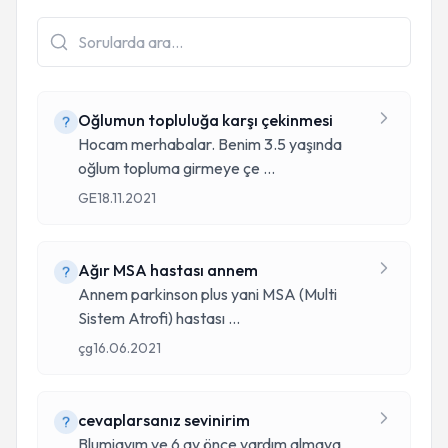
Oğlumun topluluğa karşı çekinmesi
Hocam merhabalar. Benim 3.5 yaşında
oğlum topluma girmeye çe
...
GE
18.11.2021
Ağır MSA hastası annem
Annem parkinson plus yani MSA (Multi
Sistem Atrofi) hastası
...
çg
16.06.2021
cevaplarsanız sevinirim
Blumiayım ve 6 ay önce yardım almaya