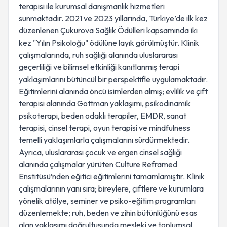
terapisi ile kurumsal danışmanlık hizmetleri
sunmaktadır. 2021 ve 2023 yıllarında, Türkiye’de ilk kez
düzenlenen Çukurova Sağlık Ödülleri kapsamında iki
kez "Yılın Psikoloğu" ödülüne layık görülmüştür. Klinik
çalışmalarında, ruh sağlığı alanında uluslararası
geçerliliği ve bilimsel etkinliği kanıtlanmış terapi
yaklaşımlarını bütüncül bir perspektifle uygulamaktadır.
Eğitimlerini alanında öncü isimlerden almış; evlilik ve çift
terapisi alanında Gottman yaklaşımı, psikodinamik
psikoterapi, beden odaklı terapiler, EMDR, sanat
terapisi, cinsel terapi, oyun terapisi ve mindfulness
temelli yaklaşımlarla çalışmalarını sürdürmektedir.
Ayrıca, uluslararası çocuk ve ergen cinsel sağlığı
alanında çalışmalar yürüten Culture Reframed
Enstitüsü’nden eğitici eğitimlerini tamamlamıştır. Klinik
çalışmalarının yanı sıra; bireylere, çiftlere ve kurumlara
yönelik atölye, seminer ve psiko-eğitim programları
düzenlemekte; ruh, beden ve zihin bütünlüğünü esas
alan yaklaşımı doğrultusunda mesleki ve toplumsal