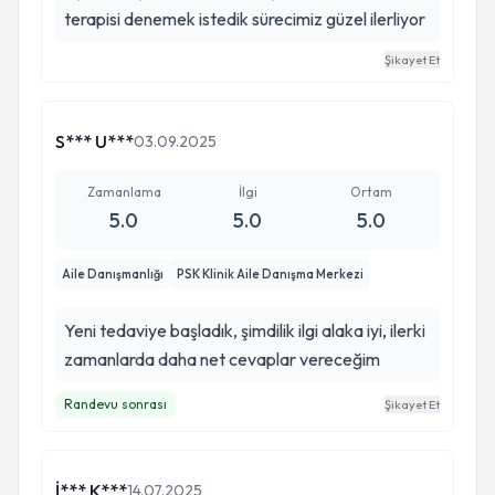
terapisi denemek istedik sürecimiz güzel ilerliyor
Şikayet Et
S*** U***
03.09.2025
Zamanlama
İlgi
Ortam
5.0
5.0
5.0
Aile Danışmanlığı
PSK Klinik Aile Danışma Merkezi
Yeni tedaviye başladık, şimdilik ilgi alaka iyi, ilerki
zamanlarda daha net cevaplar vereceğim
Randevu sonrası
Şikayet Et
İ*** K***
14.07.2025