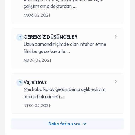
çalıştım ama doktordan
...
rA
06.02.2021
GEREKSİZ DÜŞÜNCELER
Uzun zamandır içimde olan intahar etme
fikri bu gece kanatla
...
AD
04.02.2021
Vajinismus
Merhaba kolay gelsin.Ben 5 aylık evliyim
ancak hala cinsel i
...
NT
01.02.2021
Daha fazla soru