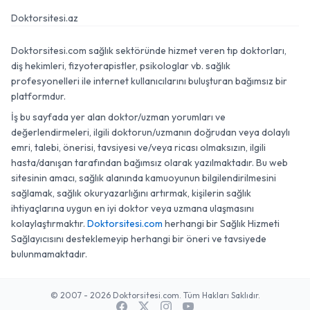
Doktorsitesi.az
Doktorsitesi.com sağlık sektöründe hizmet veren tıp doktorları,
diş hekimleri, fizyoterapistler, psikologlar vb. sağlık
profesyonelleri ile internet kullanıcılarını buluşturan bağımsız bir
platformdur.
İş bu sayfada yer alan doktor/uzman yorumları ve
değerlendirmeleri, ilgili doktorun/uzmanın doğrudan veya dolaylı
emri, talebi, önerisi, tavsiyesi ve/veya ricası olmaksızın, ilgili
hasta/danışan tarafından bağımsız olarak yazılmaktadır. Bu web
sitesinin amacı, sağlık alanında kamuoyunun bilgilendirilmesini
sağlamak, sağlık okuryazarlığını artırmak, kişilerin sağlık
ihtiyaçlarına uygun en iyi doktor veya uzmana ulaşmasını
kolaylaştırmaktır.
Doktorsitesi.com
herhangi bir Sağlık Hizmeti
Sağlayıcısını desteklemeyip herhangi bir öneri ve tavsiyede
bulunmamaktadır.
© 2007 - 2026 Doktorsitesi.com. Tüm Hakları Saklıdır.