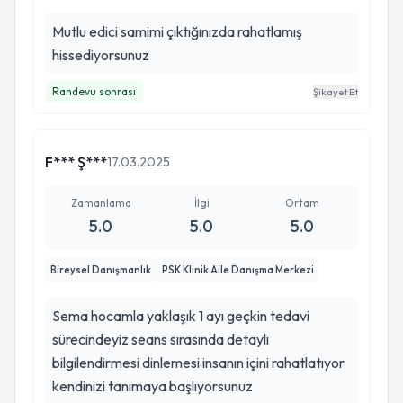
Mutlu edici samimi çıktığınızda rahatlamış
hissediyorsunuz
Randevu sonrası
Şikayet Et
F*** Ş***
17.03.2025
Zamanlama
İlgi
Ortam
5.0
5.0
5.0
Bireysel Danışmanlık
PSK Klinik Aile Danışma Merkezi
Sema hocamla yaklaşık 1 ayı geçkin tedavi
sürecindeyiz seans sırasında detaylı
bilgilendirmesi dinlemesi insanın içini rahatlatıyor
kendinizi tanımaya başlıyorsunuz