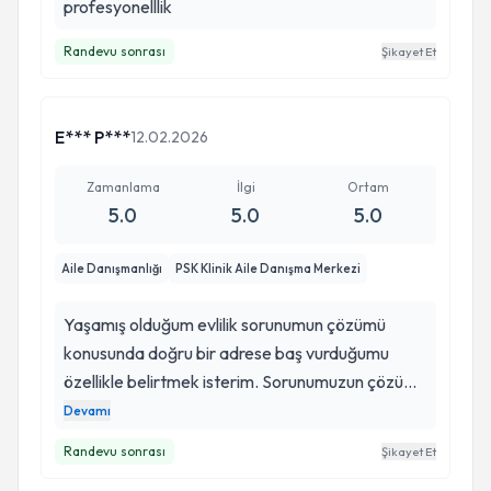
profesyonelllik
Randevu sonrası
Şikayet Et
E*** P***
12.02.2026
Zamanlama
İlgi
Ortam
5.0
5.0
5.0
Aile Danışmanlığı
PSK Klinik Aile Danışma Merkezi
Yaşamış olduğum evlilik sorunumun çözümü
konusunda doğru bir adrese baş vurduğumu
özellikle belirtmek isterim. Sorunumuzun çözümü
için bizi sabirla dinlemesi sorunun kaynağına
Devamı
inmesi konusunda uzmanca sorularla
Randevu sonrası
Şikayet Et
konusturmasi veri toplama yöntemi, 35 sayfalık