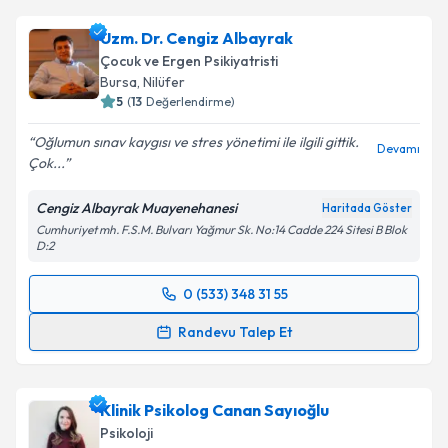
oluşturun. Size bu uzmandan randevu almanız için bir
Uzm. Dr. Cengiz Albayrak
takvim hazırlandığında e-posta ile bilgilendireceğiz.
Çocuk ve Ergen Psikiyatristi
E-posta Adresiniz
Bursa
, Nilüfer
5
(
13
Değerlendirme)
Oğlumun sınav kaygısı ve stres yönetimi ile ilgili gittik.
Devamı
Çok...
Kişisel verilerimin işlenmesine ilişkin
Aydınlatma
Metni
'ni okudum ve kişisel verilerimin belirtilen
Cengiz Albayrak Muayenehanesi
Haritada Göster
kapsamda işlenmesini kabul ediyorum.
Cumhuriyet mh. F.S.M. Bulvarı Yağmur Sk. No:14 Cadde 224 Sitesi B Blok
D:2
Takvim Talebini Gönder
0 (533) 348 31 55
Randevu Takvimi Talebi
Randevu Talep Et
Uzm. Dr. Cengiz Albayrak
için randevu takvimi
talebi oluşturun. Size bu uzmandan randevu almanız
Klinik Psikolog Canan Sayıoğlu
için bir takvim hazırlandığında e-posta ile
bilgilendireceğiz.
Psikoloji