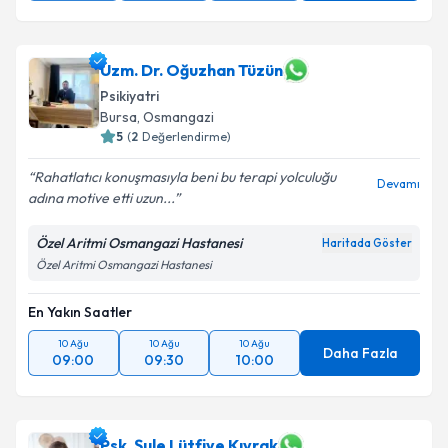
Uzm. Dr. Oğuzhan Tüzün
Psikiyatri
Bursa
, Osmangazi
5
(
2
Değerlendirme)
Rahatlatıcı konuşmasıyla beni bu terapi yolculuğu
Devamı
adına motive etti uzun...
Özel Aritmi Osmangazi Hastanesi
Haritada Göster
Özel Aritmi Osmangazi Hastanesi
En Yakın Saatler
10 Ağu
10 Ağu
10 Ağu
Daha Fazla
09:00
09:30
10:00
Psk. Şule Lütfiye Kıvrak