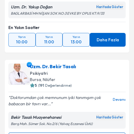
Uzm. Dr. Yakup Doğan
Haritada Göster
BAGLARBASİ MH NİŞAN SOK NO:3 EVKE BY OPUS KT:9/33
En Yakın Saatler
Yarın
Yarın
Yarın
Daha Fazla
10:00
11:00
13:00
Uzm. Dr. Bekir Tasalı
Psikiyatri
Bursa
, Nilüfer
5
(
191
Değerlendirme)
Doktorumdan çok memnunum iyiki tanımışım çok
Devamı
babacan bir tavrı var...
Bekir Tasalı Muayenehanesi
Haritada Göster
Barış Mah. Sümer Sok. No:2/6 (Yalvaç Eczanesi Üstü)