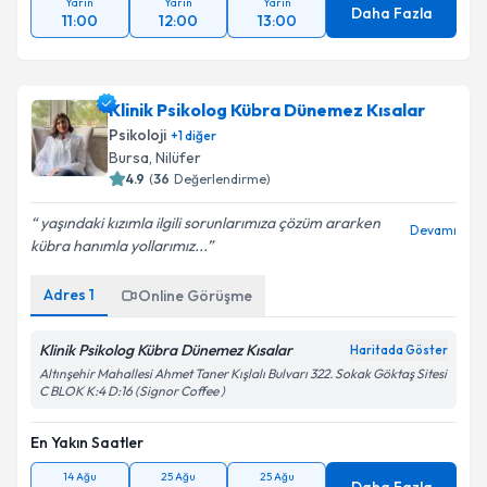
Yarın
Yarın
Yarın
Daha Fazla
11:00
12:00
13:00
Klinik Psikolog Kübra Dünemez Kısalar
Psikoloji
+
1
diğer
Bursa
, Nilüfer
4.9
(
36
Değerlendirme)
yaşındaki kızımla ilgili sorunlarımıza çözüm ararken
Devamı
kübra hanımla yollarımız...
Adres
1
Online Görüşme
Klinik Psikolog Kübra Dünemez Kısalar
Haritada Göster
Altınşehir Mahallesi Ahmet Taner Kışlalı Bulvarı 322. Sokak Göktaş Sitesi
C BLOK K:4 D:16 (Signor Coffee )
En Yakın Saatler
14 Ağu
25 Ağu
25 Ağu