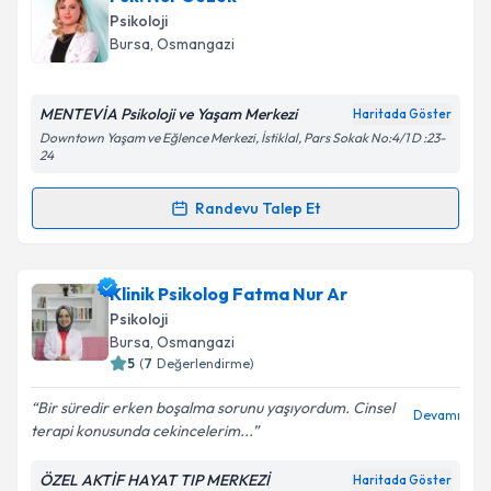
oluşturun. Size bu uzmandan randevu almanız için bir
Psikoloji
takvim hazırlandığında e-posta ile bilgilendireceğiz.
Bursa
, Osmangazi
E-posta Adresiniz
MENTEVİA Psikoloji ve Yaşam Merkezi
Haritada Göster
Downtown Yaşam ve Eğlence Merkezi, İstiklal, Pars Sokak No:4/1 D :23-
24
Kişisel verilerimin işlenmesine ilişkin
Aydınlatma
Randevu Talep Et
Metni
'ni okudum ve kişisel verilerimin belirtilen
Randevu Takvimi Talebi
kapsamda işlenmesini kabul ediyorum.
Psk. Nur Gezek
için randevu takvimi talebi oluşturun.
Klinik Psikolog Fatma Nur Ar
Takvim Talebini Gönder
Size bu uzmandan randevu almanız için bir takvim
Psikoloji
hazırlandığında e-posta ile bilgilendireceğiz.
Bursa
, Osmangazi
5
(
7
Değerlendirme)
E-posta Adresiniz
Bir süredir erken boşalma sorunu yaşıyordum. Cinsel
Devamı
terapi konusunda cekincelerim...
ÖZEL AKTİF HAYAT TIP MERKEZİ
Haritada Göster
Kişisel verilerimin işlenmesine ilişkin
Aydınlatma