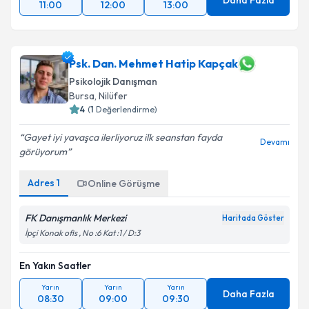
Daha Fazla
11:00
12:00
13:00
Psk. Dan. Mehmet Hatip Kapçak
Psikolojik Danışman
Bursa
, Nilüfer
4
(
1
Değerlendirme)
Gayet iyi yavaşca ilerliyoruz ilk seanstan fayda
Devamı
görüyorum
Adres
1
Online Görüşme
FK Danışmanlık Merkezi
Haritada Göster
İpçi Konak ofis , No :6 Kat :1 / D:3
En Yakın Saatler
Yarın
Yarın
Yarın
Daha Fazla
08:30
09:00
09:30