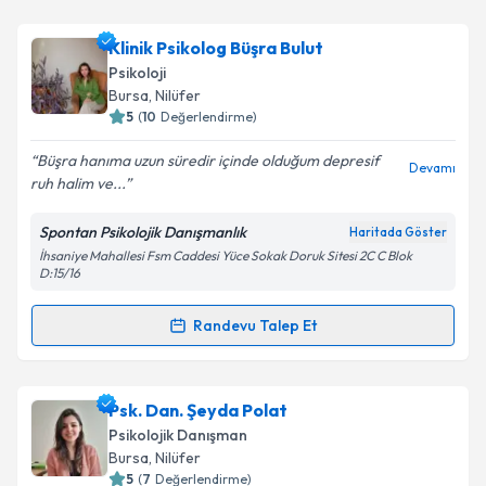
Klinik Psikolog Leyla Muzafferoğlu
için randevu
Klinik Psikolog Büşra Bulut
takvimi talebi oluşturun. Size bu uzmandan randevu
Psikoloji
almanız için bir takvim hazırlandığında e-posta ile
Bursa
, Nilüfer
bilgilendireceğiz.
5
(
10
Değerlendirme)
E-posta Adresiniz
Büşra hanıma uzun süredir içinde olduğum depresif
Devamı
ruh halim ve...
Spontan Psikolojik Danışmanlık
Haritada Göster
İhsaniye Mahallesi Fsm Caddesi Yüce Sokak Doruk Sitesi 2C C Blok
Kişisel verilerimin işlenmesine ilişkin
Aydınlatma
D:15/16
Metni
'ni okudum ve kişisel verilerimin belirtilen
kapsamda işlenmesini kabul ediyorum.
Randevu Talep Et
Randevu Takvimi Talebi
Takvim Talebini Gönder
Klinik Psikolog Büşra Bulut
için randevu takvimi
Psk. Dan. Şeyda Polat
talebi oluşturun. Size bu uzmandan randevu almanız
Psikolojik Danışman
için bir takvim hazırlandığında e-posta ile
Bursa
, Nilüfer
bilgilendireceğiz.
5
(
7
Değerlendirme)