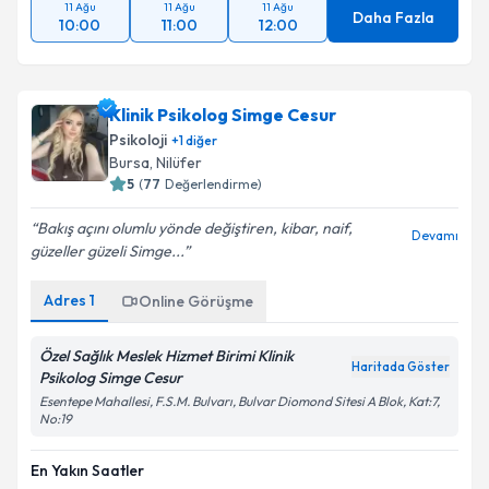
11 Ağu
11 Ağu
11 Ağu
Daha Fazla
10:00
11:00
12:00
Klinik Psikolog Simge Cesur
Psikoloji
+
1
diğer
Bursa
, Nilüfer
5
(
77
Değerlendirme)
Bakış açını olumlu yönde değiştiren, kibar, naif,
Devamı
güzeller güzeli Simge...
Adres
1
Online Görüşme
Özel Sağlık Meslek Hizmet Birimi Klinik
Haritada Göster
Psikolog Simge Cesur
Esentepe Mahallesi, F.S.M. Bulvarı, Bulvar Diomond Sitesi A Blok, Kat:7,
No:19
En Yakın Saatler