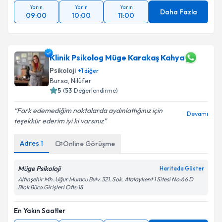
Yarın
Yarın
Yarın
Daha Fazla
09:00
10:00
11:00
Klinik Psikolog Müge Karakaş Kahya
Psikoloji
+
1
diğer
Bursa
, Nilüfer
5
(
53
Değerlendirme)
Fark edemediğim noktalarda aydınlattığınız için
Devamı
teşekkür ederim iyi ki varsınız
Adres
1
Online Görüşme
Müge Psikoloji
Haritada Göster
Altınşehir Mh. Uğur Mumcu Bulv. 321. Sok. Atalaykent 1 Sitesi No:66 D
Blok Büro Girişleri Ofis:18
En Yakın Saatler