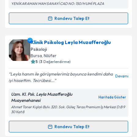
YENİKARAMAN MAH SANAYİ CAD NO: 150/H UMİ PLAZA
Metni
'ni okudum ve kişisel verilerimin belirtilen
kapsamda işlenmesini kabul ediyorum.
Randevu Talep Et
Randevu Takvimi Talebi
Takvim Talebini Gönder
Klinik Psikolog Fatma Nur Ar
için randevu takvimi
Klinik Psikolog Leyla Muzafferoğlu
talebi oluşturun. Size bu uzmandan randevu almanız
Psikoloji
için bir takvim hazırlandığında e-posta ile
Bursa
, Nilüfer
bilgilendireceğiz.
5
(
3
Değerlendirme)
E-posta Adresiniz
Leyla hanım ile görüşmelerimiz boyunca kendimi daha
Devamı
iyi hissettim. Tecrübesi...
Uzm. Kl. Psk. Leyla Muzafferoğlu
Haritada Göster
Muayenehanesi
Kişisel verilerimin işlenmesine ilişkin
Aydınlatma
Ahmet Taner Kışlalı Bulv. 320. Sok. Güleç Teras Premium İş Merkezi D:B 9
Metni
'ni okudum ve kişisel verilerimin belirtilen
30 Kat:8
kapsamda işlenmesini kabul ediyorum.
Randevu Talep Et
Randevu Takvimi Talebi
Takvim Talebini Gönder