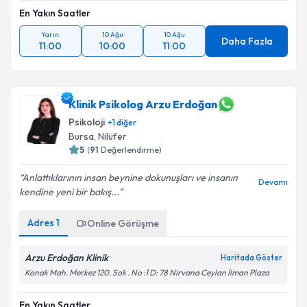
En Yakın Saatler
Yarın
10 Ağu
10 Ağu
Daha Fazla
11:00
10:00
11:00
Klinik Psikolog Arzu Erdoğan
Psikoloji
+
1
diğer
Bursa
, Nilüfer
5
(
91
Değerlendirme)
Anlattıklarının insan beynine dokunuşları ve insanın
Devamı
kendine yeni bir bakış...
Adres
1
Online Görüşme
Arzu Erdoğan Klinik
Haritada Göster
Konak Mah. Merkez 120. Sok . No :1 D: 78 Nirvana Ceylan İlman Plaza
En Yakın Saatler