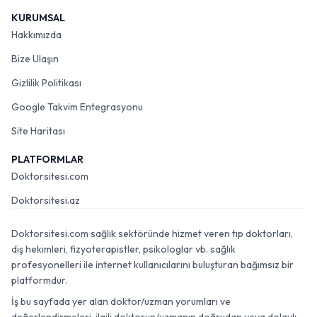
profesyonellerin yetkinliklerini ve yaklaşımlarını
KURUMSAL
değerlendirmek, terapi sürecinin verimliliği için esastır.
Hakkımızda
Doğru uzmanı seçerken, bireylerin kendi beklentileri ve
Bize Ulaşın
ihtiyaçları doğrultusunda bilinçli bir değerlendirme yapması
önemlidir. Bu değerlendirme, sürecin temelini oluşturur.
Gizlilik Politikası
Uzmanlık Alanları ve Eğitim Geçmişi:
Uzmanın lisans
Google Takvim Entegrasyonu
ve lisansüstü eğitimlerini, tamamladığı terapi ekolü
Site Haritası
eğitimlerini ve mesleki deneyimlerini incelemek, yetkinliği
hakkında önemli bilgiler verir.
PLATFORMLAR
Uygulanan Terapi Yöntemleri:
Bilişsel Davranışçı
Doktorsitesi.com
Terapi (BDT) veya EMDR gibi farklı terapi yaklaşımlarını
Doktorsitesi.az
anlamak, kişisel sorun alanınıza uygun yöntemi sunan bir
uzmanla çalışmanızı sağlar.
Profesyonel online terapi
Doktorsitesi.com sağlık sektöründe hizmet veren tıp doktorları,
Bursa
hizmetlerinde sunulan bu yöntemler, sürecin
diş hekimleri, fizyoterapistler, psikologlar vb. sağlık
başarısını doğrudan etkiler.
Bursa online psikiyatri
profesyonelleri ile internet kullanıcılarını buluşturan bağımsız bir
hizmetlerinde ise bu yöntemlere ek olarak farmakolojik
platformdur.
tedavi de değerlendirilir.
İş bu sayfada yer alan doktor/uzman yorumları ve
Online Psikolojik Danışmanlık Hizmetinin