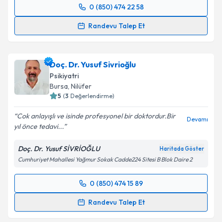
0 (850) 474 22 58
Randevu Takvimi Talebi
Randevu Talep Et
Uzm. Dr. Bekir Tasalı
için randevu takvimi talebi
oluşturun. Size bu uzmandan randevu almanız için bir
Doç. Dr. Yusuf Sivrioğlu
takvim hazırlandığında e-posta ile bilgilendireceğiz.
Psikiyatri
E-posta Adresiniz
Bursa
, Nilüfer
5
(
3
Değerlendirme)
Cok anlayışlı ve isinde profesyonel bir doktordur.Bir
Devamı
yıl önce tedavi...
Kişisel verilerimin işlenmesine ilişkin
Aydınlatma
Metni
'ni okudum ve kişisel verilerimin belirtilen
Doç. Dr. Yusuf SİVRİOĞLU
Haritada Göster
kapsamda işlenmesini kabul ediyorum.
Cumhuriyet Mahallesi Yağmur Sokak Cadde224 Sitesi B Blok Daire 2
Takvim Talebini Gönder
0 (850) 474 15 89
Randevu Takvimi Talebi
Randevu Talep Et
Doç. Dr. Yusuf Sivrioğlu
için randevu takvimi talebi