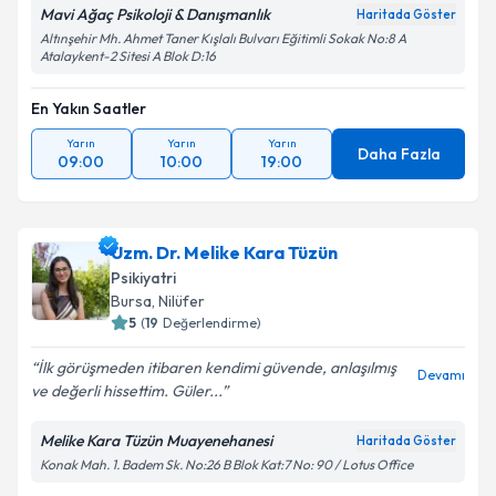
Mavi Ağaç Psikoloji & Danışmanlık
Haritada Göster
Altınşehir Mh. Ahmet Taner Kışlalı Bulvarı Eğitimli Sokak No:8 A
Atalaykent-2 Sitesi A Blok D:16
En Yakın Saatler
Yarın
Yarın
Yarın
Daha Fazla
09:00
10:00
19:00
Uzm. Dr. Melike Kara Tüzün
Psikiyatri
Bursa
, Nilüfer
5
(
19
Değerlendirme)
İlk görüşmeden itibaren kendimi güvende, anlaşılmış
Devamı
ve değerli hissettim. Güler...
Melike Kara Tüzün Muayenehanesi
Haritada Göster
Konak Mah. 1. Badem Sk. No:26 B Blok Kat:7 No: 90 / Lotus Office