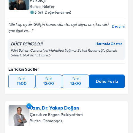
Psikoloji
Bursa
, Nilüfer
5
(
69
Değerlendirme)
Birkaç aydır Gülçin hanımdan terapi alıyorum, kendisi
Devamı
çok ilgili ve...
DÜET PSİKOLOJİ
Haritada Göster
FSM Bulvarı Cumhuriyet Mahallesi Yağmur Sokak Rızvanoğlu Çamlık
Sitesi C blok Kat:3 Daire:5
En Yakın Saatler
Yarın
Yarın
Yarın
Daha Fazla
11:00
12:00
13:00
Uzm. Dr. Yakup Doğan
Çocuk ve Ergen Psikiyatristi
Bursa
, Osmangazi