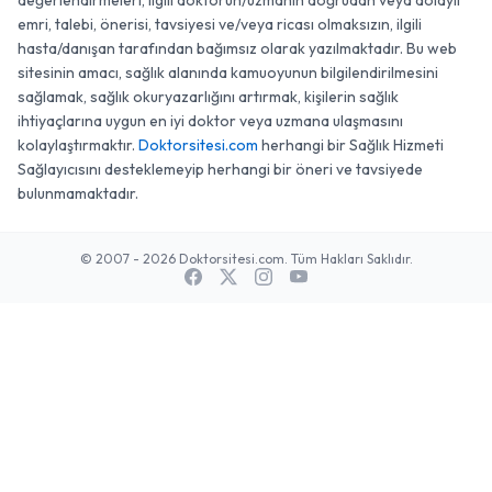
değerlendirmeleri, ilgili doktorun/uzmanın doğrudan veya dolaylı
emri, talebi, önerisi, tavsiyesi ve/veya ricası olmaksızın, ilgili
İşleyişi
hasta/danışan tarafından bağımsız olarak yazılmaktadır. Bu web
sitesinin amacı, sağlık alanında kamuoyunun bilgilendirilmesini
Online terapi, dijital platformlar aracılığıyla ruh sağlığı
sağlamak, sağlık okuryazarlığını artırmak, kişilerin sağlık
desteğine erişimi kolaylaştıran bir yöntemdir. Klinik
ihtiyaçlarına uygun en iyi doktor veya uzmana ulaşmasını
deneyimlerimiz, bu yöntemin coğrafi engelleri ortadan
kolaylaştırmaktır.
Doktorsitesi.com
herhangi bir Sağlık Hizmeti
kaldırarak bireylerin ihtiyaç duydukları desteğe ulaşmalarını
Sağlayıcısını desteklemeyip herhangi bir öneri ve tavsiyede
sağladığını göstermektedir. Süreç, danışanın gizliliği ve
bulunmamaktadır.
güvenliği ön planda tutularak yapılandırılır. Uzman bir
online
psikolog
ile çalışmanın adımları genellikle standart bir
protokol izler. Bu sayede terapötik ittifakın sağlıklı bir
© 2007 - 2026 Doktorsitesi.com. Tüm Hakları Saklıdır.
zeminde kurulması hedeflenir.
Online terapi sürecinin genel işleyişi şu adımları içerir:
İlk olarak, danışmanlık hizmeti sunan kuruma telefon veya
dijital mesajlaşma yoluyla ulaşılarak bir ön görüşme
planlanır.
Bu görüşmede danışanın ihtiyacına yönelik en uygun
terapi türü ve uzman belirlenerek randevu oluşturulur.