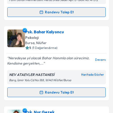
kapsamda işlenmesini kabul ediyorum.
Randevu Talep Et
Randevu Takvimi Talebi
Takvim Talebini Gönder
Psk. Dan. Kübra Uysal
için randevu takvimi talebi
Psk. Bahar Kalyoncu
oluşturun. Size bu uzmandan randevu almanız için bir
Psikoloji
takvim hazırlandığında e-posta ile bilgilendireceğiz.
Bursa
, Nilüfer
5
(
1
Değerlendirme)
E-posta Adresiniz
Neredeyse yıl olacak Bahar Hanımla olan sürecimiz.
Devamı
Kendisine gerçekten,...
NEV ATAEVLER HASTANESİ
Haritada Göster
Kişisel verilerimin işlenmesine ilişkin
Aydınlatma
Barış, İzmir Yolu Cd No:188, 16140 Ni̇lüfer/Bursa
Metni
'ni okudum ve kişisel verilerimin belirtilen
kapsamda işlenmesini kabul ediyorum.
Randevu Talep Et
Randevu Takvimi Talebi
Takvim Talebini Gönder
Psk. Bahar Kalyoncu
için randevu takvimi talebi
Psk. Nur Gezek