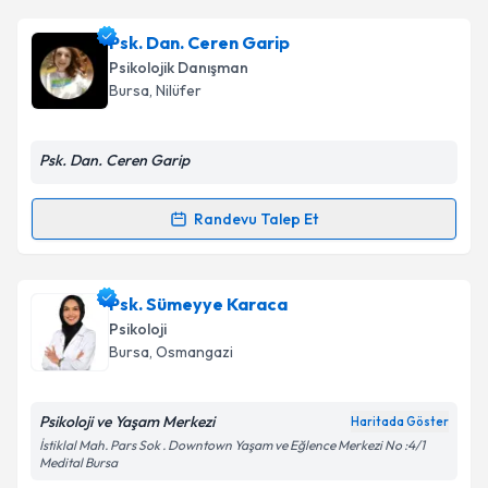
Takvim Talebini Gönder
Psk. Asude Arslanoğlu
için randevu takvimi talebi
Psk. Dan. Ceren Garip
oluşturun. Size bu uzmandan randevu almanız için bir
Psikolojik Danışman
takvim hazırlandığında e-posta ile bilgilendireceğiz.
Bursa
, Nilüfer
E-posta Adresiniz
Psk. Dan. Ceren Garip
Randevu Talep Et
Randevu Takvimi Talebi
Kişisel verilerimin işlenmesine ilişkin
Aydınlatma
Metni
'ni okudum ve kişisel verilerimin belirtilen
kapsamda işlenmesini kabul ediyorum.
Psk. Dan. Ceren Garip
için randevu takvimi talebi
Psk. Sümeyye Karaca
oluşturun. Size bu uzmandan randevu almanız için bir
Psikoloji
takvim hazırlandığında e-posta ile bilgilendireceğiz.
Takvim Talebini Gönder
Bursa
, Osmangazi
E-posta Adresiniz
Psikoloji ve Yaşam Merkezi
Haritada Göster
İstiklal Mah. Pars Sok . Downtown Yaşam ve Eğlence Merkezi No :4/1
Medital Bursa