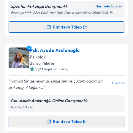
Spontan Psikolojik Danışmanlık
Haritada Göster
Kişisel verilerimin işlenmesine ilişkin
Aydınlatma
İhsaniye Mah. FSM Cad. Yüce Sok. Doruk sitesi ekice CBlok D:15-16
Metni
'ni okudum ve kişisel verilerimin belirtilen
kapsamda işlenmesini kabul ediyorum.
Randevu Talep Et
Randevu Takvimi Talebi
Takvim Talebini Gönder
Psk. Nagehan Turan
için randevu takvimi talebi
Psk. Asude Arslanoğlu
oluşturun. Size bu uzmandan randevu almanız için bir
Psikoloji
takvim hazırlandığında e-posta ile bilgilendireceğiz.
Bursa
, Nilüfer
5
(
2
Değerlendirme)
E-posta Adresiniz
Harika bir deneyimdi. Dinleyen ve çözüm odaklı bir
Devamı
psikolog. Aldığım...
Psk. Asude Arslanoğlu Online Danışmanlık
Kişisel verilerimin işlenmesine ilişkin
Aydınlatma
Nilüfer / Bursa
Metni
'ni okudum ve kişisel verilerimin belirtilen
kapsamda işlenmesini kabul ediyorum.
Randevu Talep Et
Randevu Takvimi Talebi