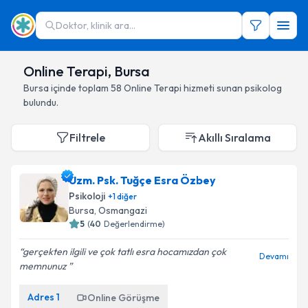
Doktor, klinik ara...
Online Terapi, Bursa
Bursa
içinde toplam
58
Online Terapi hizmeti sunan psikolog
bulundu.
Filtrele
Akıllı Sıralama
Uzm. Psk. Tuğçe Esra Özbey
Psikoloji
+
1
diğer
Bursa
, Osmangazi
5
(
40
Değerlendirme)
gerçekten ilgili ve çok tatlı esra hocamızdan çok
Devamı
memnunuz
Adres
1
Online Görüşme