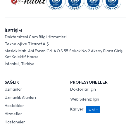
6 yıllık tıp
Psikoloji lisansı
4 yıllık
fakültesi ve
üzerine klinik
psikoloji
4 yıllık
Eğitim
psikoloji
lisans
psikiyatri
yüksek
eğitimi.
uzmanlık
İLETİŞİM
lisans/doktora.
eğitimi.
Doktorsitesi Com Bilgi Hizmetleri
Teknoloji ve Ticaret A.Ş.
Danışmanlık
Psikoterapi,
Maslak Mah. Ahi Evran Cd. A.O.S 55 Sokak No:2 Aksoy Plaza Giriş
İlaç
Kat Kolektif House
Tedavi
ve belirli
psikolojik
tedavisi
ve
Yaklaşımı
ekollerde
değerlendirme
İstanbul, Türkiye
psikoterapi.
psikoterapi.
ve tanı koyma.
SAĞLIK
PROFESYONELLER
İlaç
Uzmanlar
Doktorlar İçin
Yazma
Yoktur.
Yoktur.
Vardır.
Uzmanlık Alanları
Yetkisi
Web Siteniz İçin
Hastalıklar
Kariyer
İşe Alım
Hizmetler
Bu temel farkları anladıktan sonra,
online klinik psikolog
Bursa
veya diğer uzman arayışlarında dikkat edilmesi
Hastaneler
gereken bazı önemli noktalar bulunmaktadır. Aday