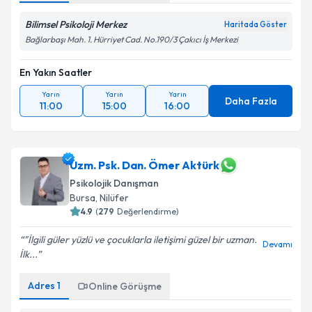
Bilimsel Psikoloji Merkez
Haritada Göster
Bağlarbaşı Mah. 1. Hürriyet Cad. No.190/3 Çakıcı İş Merkezi
En Yakın Saatler
Yarın
Yarın
Yarın
Daha Fazla
11:00
15:00
16:00
Uzm. Psk. Dan. Ömer Aktürk
Psikolojik Danışman
Bursa
, Nilüfer
4.9
(
279
Değerlendirme)
"İlgili güler yüzlü ve çocuklarla iletişimi güzel bir uzman.
Devamı
İlk...
Adres
1
Online Görüşme