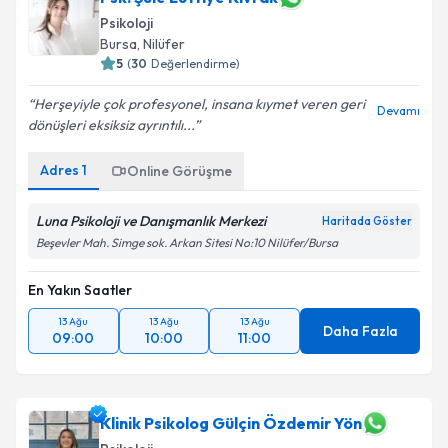
Psikoloji
Bursa
, Nilüfer
5
(
30
Değerlendirme)
Herşeyiyle çok profesyonel, insana kıymet veren geri
Devamı
dönüşleri eksiksiz ayrıntılı...
Adres
1
Online Görüşme
Luna Psikoloji ve Danışmanlık Merkezi
Haritada Göster
Beşevler Mah. Simge sok. Arkan Sitesi No:10 Nilüfer/Bursa
En Yakın Saatler
13 Ağu
13 Ağu
13 Ağu
Daha Fazla
09:00
10:00
11:00
Klinik Psikolog Gülçin Özdemir Yön