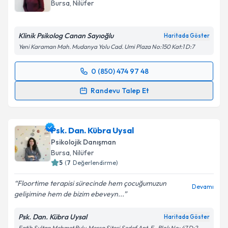
Bursa
, Nilüfer
E-posta Adresiniz
Klinik Psikolog Canan Sayıoğlu
Haritada Göster
Yeni Karaman Mah. Mudanya Yolu Cad. Umi Plaza No:150 Kat:1 D:7
Kişisel verilerimin işlenmesine ilişkin
Aydınlatma
0 (850) 474 97 48
Metni
'ni okudum ve kişisel verilerimin belirtilen
Randevu Takvimi Talebi
kapsamda işlenmesini kabul ediyorum.
Randevu Talep Et
Klinik Psikolog Canan Sayıoğlu
için randevu takvimi
Takvim Talebini Gönder
talebi oluşturun. Size bu uzmandan randevu almanız
Psk. Dan. Kübra Uysal
için bir takvim hazırlandığında e-posta ile
bilgilendireceğiz.
Psikolojik Danışman
Bursa
, Nilüfer
E-posta Adresiniz
5
(
7
Değerlendirme)
Floortime terapisi sürecinde hem çocuğumuzun
Devamı
gelişimine hem de bizim ebeveyn...
Kişisel verilerimin işlenmesine ilişkin
Aydınlatma
Psk. Dan. Kübra Uysal
Haritada Göster
Metni
'ni okudum ve kişisel verilerimin belirtilen
Fatih Sultan Mehmet Bulv. Mersa Sitesi Sedef Apt. E- Blok No: 47 D:2