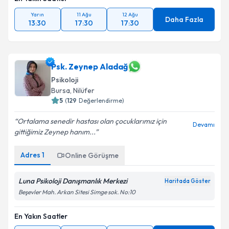
Yarın
11 Ağu
12 Ağu
Daha Fazla
13:30
17:30
17:30
Psk. Zeynep Aladağ
Psikoloji
Bursa
, Nilüfer
5
(
129
Değerlendirme)
Ortalama senedir hastası olan çocuklarımız için
Devamı
gittiğimiz Zeynep hanım...
Adres
1
Online Görüşme
Luna Psikoloji Danışmanlık Merkezi
Haritada Göster
Beşevler Mah. Arkan Sitesi Simge sok. No:10
En Yakın Saatler