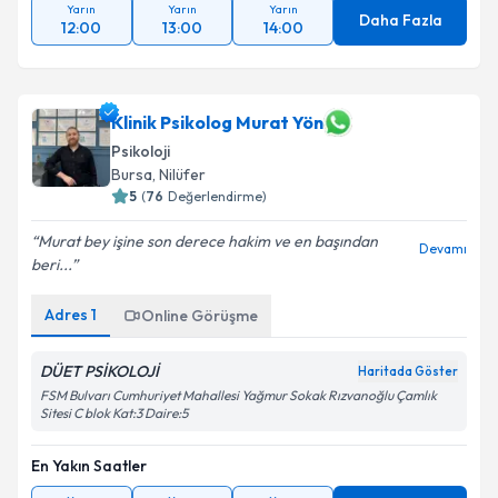
Yarın
Yarın
Yarın
Daha Fazla
12:00
13:00
14:00
Klinik Psikolog Murat Yön
Psikoloji
Bursa
, Nilüfer
5
(
76
Değerlendirme)
Murat bey işine son derece hakim ve en başından
Devamı
beri...
Adres
1
Online Görüşme
DÜET PSİKOLOJİ
Haritada Göster
FSM Bulvarı Cumhuriyet Mahallesi Yağmur Sokak Rızvanoğlu Çamlık
Sitesi C blok Kat:3 Daire:5
En Yakın Saatler