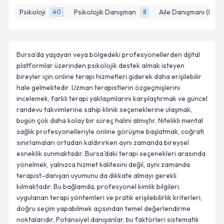
E-posta Adresiniz
Psikoloji
Psikolojik Danışman
Aile Danışmanı (Psik
40
8
Kişisel verilerimin işlenmesine ilişkin
Aydınlatma
Bursa'da yaşayan veya bölgedeki profesyonellerden dijital
Metni
'ni okudum ve kişisel verilerimin belirtilen
platformlar üzerinden psikolojik destek almak isteyen
kapsamda işlenmesini kabul ediyorum.
bireyler için online terapi hizmetleri giderek daha erişilebilir
hale gelmektedir. Uzman terapistlerin özgeçmişlerini
incelemek, farklı terapi yaklaşımlarını karşılaştırmak ve güncel
Takvim Talebini Gönder
randevu takvimlerine sahip klinik seçeneklerine ulaşmak,
bugün çok daha kolay bir süreç halini almıştır. Nitelikli mental
sağlık profesyonelleriyle online görüşme başlatmak, coğrafi
sınırlamaları ortadan kaldırırken aynı zamanda bireysel
esneklik sunmaktadır. Bursa'daki terapi seçenekleri arasında
yönelmek, yalnızca hizmet kalitesini değil, aynı zamanda
terapist-danışan uyumunu da dikkate almayı gerekli
kılmaktadır. Bu bağlamda, profesyonel kimlik bilgileri,
uygulanan terapi yöntemleri ve pratik erişilebilirlik kriterleri,
doğru seçim yapabilmek açısından temel değerlendirme
noktalarıdır. Potansiyel danışanlar, bu faktörleri sistematik