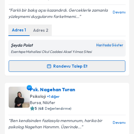
E-posta Adresiniz
Farklı bir bakış açısı kazandırdı. Gerceklerle zamanla
Devamı
yüzleşmemi duygularımı farketmemi...
Adres
1
Adres
2
Kişisel verilerimin işlenmesine ilişkin
Aydınlatma
Metni
'ni okudum ve kişisel verilerimin belirtilen
Şeyda Polat
Haritada Göster
kapsamda işlenmesini kabul ediyorum.
Esentepe Mahallesi Okul Caddesi Aksel Yılmaz Sitesi
Randevu Talep Et
Takvim Talebini Gönder
Randevu Takvimi Talebi
Psk. Dan. Şeyda Polat
için randevu takvimi talebi
Psk. Nagehan Turan
oluşturun. Size bu uzmandan randevu almanız için bir
Psikoloji
+
1
diğer
takvim hazırlandığında e-posta ile bilgilendireceğiz.
Bursa
, Nilüfer
5
(
48
Değerlendirme)
E-posta Adresiniz
Ben kendisinden fazlasıyla memnunum, harika bir
Devamı
psikolog Nagehan Hanımm. Üzerinde...