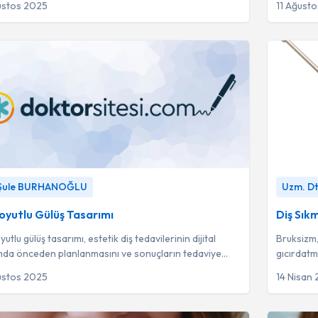
ustos 2025
11 Ağust
utlu Gülüş Tasarımı
-
Dt. Şule BURHANOĞLU
Diş Sıkma
 Şule BURHANOĞLU
Uzm. Dt.
oyutlu Gülüş Tasarımı
Diş Sık
utlu gülüş tasarımı, estetik diş tedavilerinin dijital
Bruksizm,
da önceden planlanmasını ve sonuçların tedaviye
gıcırdatm
nmadan simüle edilmesini sağlay...
ana türe a
ustos 2025
14 Nisan