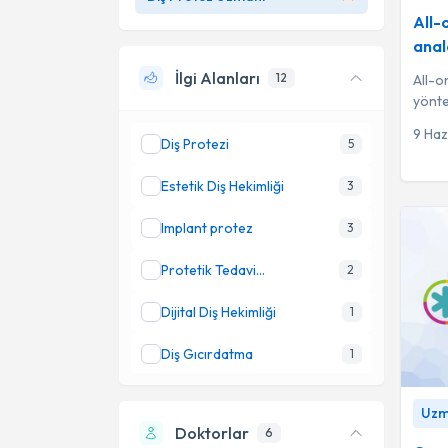
Sucuk
All-
anal
İlgi Alanları
12
All-o
yönte
en dü
9 Haz
Diş Protezi
5
Estetik Diş Hekimliği
3
Implant protez
3
Protetik Tedavi
2
Uygulamaları
Dijital Diş Hekimliği
1
Diş Gıcırdatma
1
Diş Renk Bozuklukları
1
Connec
Uzm.
base a
Doktorlar
6
Diş Taşı Temizliği
1