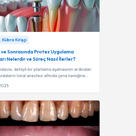
e Sonrasında Protez Uygulama Aşamaları
 Kübra Kirişçi
 Süreç Nasıl İlerler?
-
Uzm. Dt. Kübra Kirişçi
 ve Sonrasında Protez Uygulama
ı Nelerdir ve Süreç Nasıl İlerler?
edavisi, detaylı bir planlama aşamasının ardından
vidaların lokal anestezi altında çene kemiğine
lmesiyle başlar.
 2025