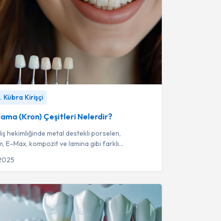
a (Kron) Çeşitleri Nelerdir?
-
Uzm. Dt. Kübra
 Kübra Kirişçi
lama (Kron) Çeşitleri Nelerdir?
ş hekimliğinde metal destekli porselen,
, E-Max, kompozit ve lamina gibi farklı
erden üretilen çeşitli diş kaplama yöntemle...
 2025