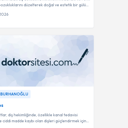
ozukluklarını düzelterek doğal ve estetik bir gülüş
sağlar.
 2026
-
Dt. Şule BURHANOĞLU
le BURHANOĞLU
os
lar, diş hekimliğinde, özellikle kanal tedavisi
 ciddi madde kaybı olan dişleri güçlendirmek için
n restoratif materyalle...