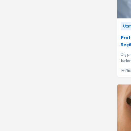
Protez 
Uzm.
Uzm. Dt
Prot
Seçil
Diş pr
türle
fonks
14 Ni