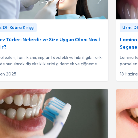
Türleri Nelerdir ve Size Uygun Olanı Nasıl Seçilir?
-
Lamina Ted
 Dt. Kübra Kirişçi
Uzm. Dt
. Kübra Kirişçi
Uzm. Dt. 
ez Türleri Nelerdir ve Size Uygun Olanı Nasıl
Lamina 
ir?
Seçene
otezleri, tam, kısmi, implant destekli ve hibrit gibi farklı
Lamina te
rde sunularak diş eksikliklerini gidermek ve çiğneme
porselen 
iyonunu geri kazandı...
kusurları 
san 2025
18 Hazir