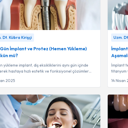
ün İmplant ve Protez (Hemen Yükleme) Mümkün
İmplant v
 Dt. Kübra Kirişçi
Uzm. Dt.
Uzm. Dt. Kübra Kirişçi
Nelerdir ve
 Gün İmplant ve Protez (Hemen Yükleme)
İmplant
kün mü?
Aşamalar
 yükleme implant, diş eksikliklerini aynı gün içinde
İmplant t
erek hastaya hızlı estetik ve fonksiyonel çözümler
titanyum 
ileri bir tedavi yöntemidir.
yerleştiri
san 2025
14 Nisan