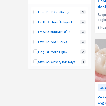
Conn
dent
Uzm. Dt. Kübra Kirişçi
9
Bu ça
bağla
Dr. Dt. Orhan Öztoprak
3
prote
9 Haz
Dt. Şule BURHANOĞLU
3
Uzm. Dt. Sıla Sucuka
3
Doç. Dr. Melih Ülgey
2
Uzm. Dt. Onur Çınar Kaya
1
Zirkon
Dr.
Dr. Dt
Zirk
Uyg