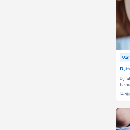
Dijital
Uzm.
Dijit
Dijita
tekno
kaldı
14 Ni