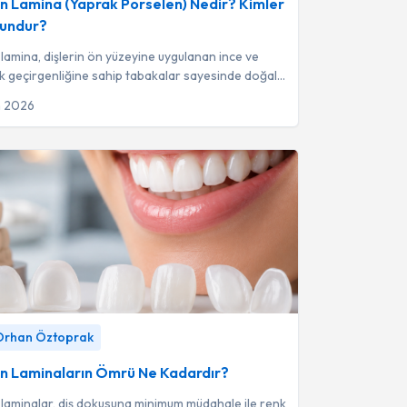
n Lamina (Yaprak Porselen) Nedir? Kimler
gundur?
lamina, dişlerin ön yüzeyine uygulanan ince ve
ık geçirgenliğine sahip tabakalar sayesinde doğal
ine en yakın estetik görün...
n 2026
Laminaların Ömrü Ne Kadardır?
-
Dr. Dt. Orhan
 Orhan Öztoprak
n Laminaların Ömrü Ne Kadardır?
laminalar, diş dokusuna minimum müdahale ile renk