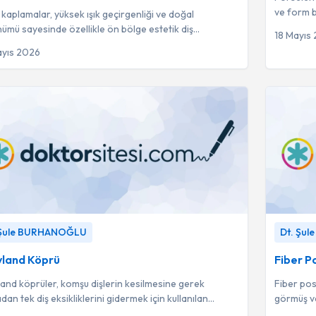
ve form b
kaplamalar, yüksek ışık geçirgenliği ve doğal
tasarımı 
ümü sayesinde özellikle ön bölge estetik diş
18 Mayıs
amalarında tercih edilmektedir.
yıs 2026
nd Köprü
-
Dt. Şule BURHANOĞLU
Fiber Pos
 Şule BURHANOĞLU
Dt. Şu
land Köprü
Fiber P
and köprüler, komşu dişlerin kesilmesine gerek
Fiber post
an tek diş eksikliklerini gidermek için kullanılan
görmüş ve
al invaziv ve estetik bir restorasyo...
kullanıla