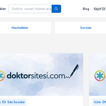
ikler
Blog
Kayıt Ol
Hastalıklar
Sorular
Four implantlarda farklı ölçü teknikleri ve analog
İMPLANT
 Dt. Sıla Sucuka
Uzm. Dt
lerin hassasiyet değerlendirmesi
-
Uzm. Dt. Sıla
YÖNTEMİ