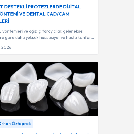
ucuka
T DESTEKLİ PROTEZLERDE DİJİTAL
ÖNTEMİ VE DENTAL CAD/CAM
LERİ
çü yöntemleri ve ağız içi tarayıcılar, geleneksel
re göre daha yüksek hassasiyet ve hasta konforu
k hata payını minimize et...
n 2026
amina (Yaprak Porselen) Nedir? Kimler İçin
 Orhan Öztoprak
?
-
Dr. Dt. Orhan Öztoprak