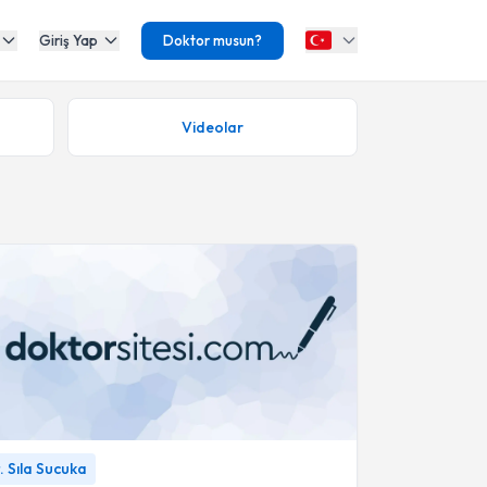
Giriş Yap
Doktor musun?
Videolar
 DESTEKLİ PROTEZLERDE DİJİTAL ÖLÇÜ
. Sıla Sucuka
 VE DENTAL CAD/CAM SİSTEMLERİ
-
Uzm.