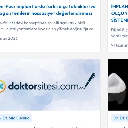
a
Dt. Sıla S
on-Four implantlarda farklı ölçü teknikleri ve
İMPLAN
og sistemlerin hassasiyet değerlendirmesi
ÖLÇÜ Y
SİSTEM
n-four tedavi konseptinde splintli açık kaşık ölçü
mi, dijital yöntemlere kıyasla en yüksek doğruluğu ve
Dijital öl
şük sapma oranını göstermiştir...
yöntemle
iran 2026
sağlayara
9 Hazira
tion materials' tensile strength between denture
Porselen L
 Dt. Sıla Sucuka
Dr. Dt.
nd housings
-
Uzm. Dt. Sıla Sucuka
Uygundur