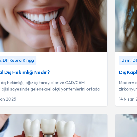
 Diş Hekimliği Nedir?
-
Uzm. Dt. Kübra Kirişçi
Diş Kaplam
 Dt. Kübra Kirişçi
Uzm. Dt.
Kirişçi
al Diş Hekimliği Nedir?
Diş Kap
l diş hekimliği, ağız içi tarayıcılar ve CAD/CAM
Modern di
lojisi sayesinde geleneksel ölçü yöntemlerini ortadan
zirkonyum
rarak daha konforlu ve hatasız ...
materyall
san 2025
14 Nisan