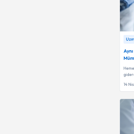
Aynı G
Uzm.
mü?
-
Aynı
Müm
Hemen
gider
sunan 
14 Ni