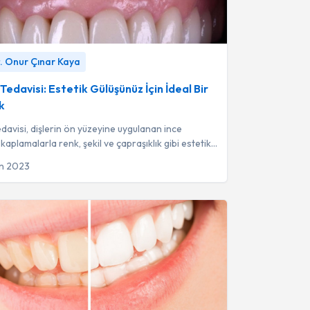
avisi: Estetik Gülüşünüz İçin İdeal Bir Seçenek
-
. Onur Çınar Kaya
Onur Çınar Kaya
Tedavisi: Estetik Gülüşünüz İçin İdeal Bir
k
davisi, dişlerin ön yüzeyine uygulanan ince
kaplamalarla renk, şekil ve çapraşıklık gibi estetik
düzelterek ideal bir gülü...
an 2023