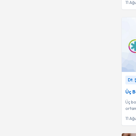
11 Ağ
Üç Boy
Dt.
Üç B
Üç boy
ortam
başla
11 Ağ