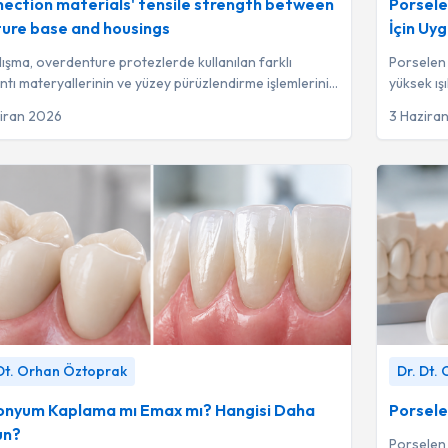
ection materials' tensile strength between
Porsele
ure base and housings
İçin Uy
lışma, overdenture protezlerde kullanılan farklı
Porselen 
ntı materyallerinin ve yüzey pürüzlendirme işlemlerinin
yüksek ış
z kaidesine bağlanma direnci ü...
diş mines
iran 2026
3 Hazira
yum Kaplama mı Emax mı? Hangisi Daha Uygun?
-
Porselen 
 Dt. Orhan Öztoprak
Dr. Dt.
. Orhan Öztoprak
Öztoprak
onyum Kaplama mı Emax mı? Hangisi Daha
Porsele
un?
Porselen 