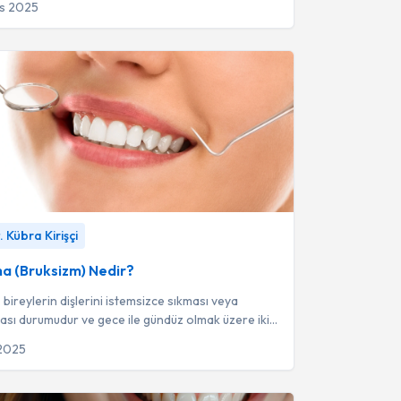
os 2025
 (Bruksizm) Nedir?
-
Uzm. Dt. Kübra Kirişçi
 Kübra Kirişçi
ma (Bruksizm) Nedir?
 bireylerin dişlerini istemsizce sıkması veya
ası durumudur ve gece ile gündüz olmak üzere iki
yrılır.
 2025