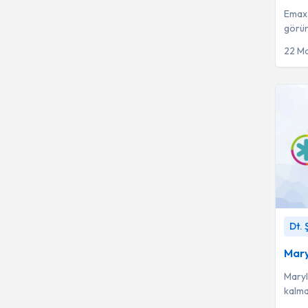
Emax 
görün
uygul
22 Ma
Maryla
Dt.
Mary
Maryl
kalmad
minim