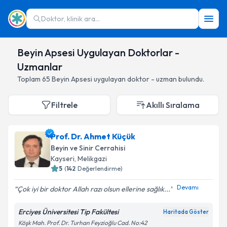
Doktor, klinik ara...
Beyin Apsesi Uygulayan Doktorlar -
Uzmanlar
Toplam
65
Beyin Apsesi
uygulayan doktor - uzman bulundu.
Filtrele
Akıllı Sıralama
Prof. Dr. Ahmet Küçük
Beyin ve Sinir Cerrahisi
Kayseri
,
Melikgazi
5
(
142
Değerlendirme)
Devamı
Çok iyi bir doktor Allah razı olsun ellerine sağlık...
Erciyes Üniversitesi Tip Fakültesi
Haritada Göster
Köşk Mah. Prof. Dr. Turhan Feyzioğlu Cad. No:42