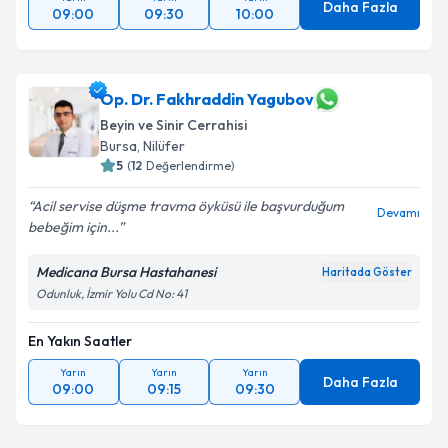
Daha Fazla
09:00
09:30
10:00
Op. Dr. Fakhraddin Yagubov
Beyin ve Sinir Cerrahisi
Bursa
,
Nilüfer
5
(
12
Değerlendirme)
Acil servise düşme travma öyküsü ile başvurduğum
Devamı
bebeğim için...
Medicana Bursa Hastahanesi
Haritada Göster
Odunluk, İzmir Yolu Cd No: 41
En Yakın Saatler
Yarın
Yarın
Yarın
Daha Fazla
09:00
09:15
09:30