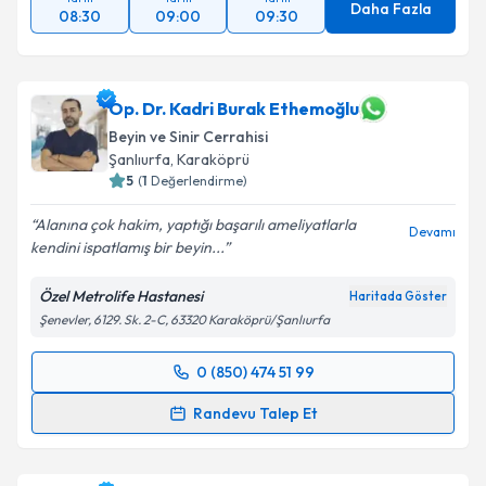
Daha Fazla
08:30
09:00
09:30
Op. Dr. Kadri Burak Ethemoğlu
Beyin ve Sinir Cerrahisi
Şanlıurfa
,
Karaköprü
5
(
1
Değerlendirme)
Alanına çok hakim, yaptığı başarılı ameliyatlarla
Devamı
kendini ispatlamış bir beyin...
Özel Metrolife Hastanesi
Haritada Göster
Şenevler, 6129. Sk. 2-C, 63320 Karaköprü/Şanlıurfa
0 (850) 474 51 99
Randevu Takvimi Talebi
Randevu Talep Et
Op. Dr. Kadri Burak Ethemoğlu
için randevu takvimi
talebi oluşturun. Size bu uzmandan randevu almanız