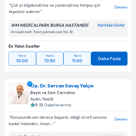
Çok iyi bilgilendirme ve yönlendirme Hetşey için
Devamı
teşekkür ederim
WM MEDİCALPARK BURSA HASTANESİ
Haritada Göster
Kırcaali mah. Fevzi çakmak cad. No:76
En Yakın Saatler
Yarın
Yarın
Yarın
Daha Fazla
10:00
10:30
11:00
Op. Dr. Sercan Savaş Yalçın
Beyin ve Sinir Cerrahisi
Aydın
,
Nazilli
5
(
12
Değerlendirme)
Konusunda son derece başarılı, aldığı ücreti sonuna
Devamı
kadar hakeden, insan...