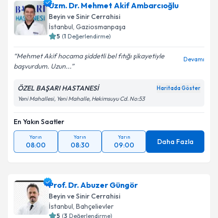
Uzm. Dr. Mehmet Akif Ambarcıoğlu
için bir takvim hazırlandığında e-posta ile
bilgilendireceğiz.
Beyin ve Sinir Cerrahisi
İstanbul
,
Gaziosmanpaşa
E-posta Adresiniz
5
(
1
Değerlendirme)
Mehmet Akif hocama şiddetli bel fıtığı şikayetiyle
Devamı
başvurdum. Uzun...
Kişisel verilerimin işlenmesine ilişkin
Aydınlatma
ÖZEL BAŞARI HASTANESİ
Haritada Göster
Metni
'ni okudum ve kişisel verilerimin belirtilen
Yeni Mahallesi, Yeni Mahalle, Hekimsuyu Cd. No:53
kapsamda işlenmesini kabul ediyorum.
En Yakın Saatler
Takvim Talebini Gönder
Yarın
Yarın
Yarın
Daha Fazla
08:00
08:30
09:00
Prof. Dr. Abuzer Güngör
Beyin ve Sinir Cerrahisi
İstanbul
,
Bahçelievler
5
(
3
Değerlendirme)