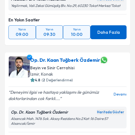
Yeşilırmak, Vali Zekai Gümüşdiş Blv. No:29, 60230 Tokat Merkez/Tokat
En Yakın Saatler
Yarın
Yarın
Yarın
Daha Fazla
09:00
09:30
10:00
Op. Dr. Kaan Tuğberk Özdemir
Beyin ve Sinir Cerrahisi
İzmir
,
Konak
4.8
(
2
Değerlendirme)
Deneyimi ilgisi ve hastaya yaklaşımı ile günümüz
Devamı
doktorlarindan cok farkli....
Op. Dr. Kaan Tuğberk Özdemir
Haritada Göster
Alsancak Mah. 1476 Sok. Aksoy Rezidans No:2 Kat :16 Daire:57
Alsancak/İzmir