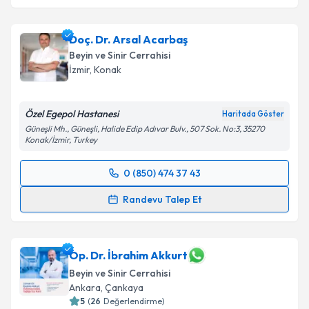
Doç. Dr. Arsal Acarbaş
Beyin ve Sinir Cerrahisi
İzmir
,
Konak
Özel Egepol Hastanesi
Haritada Göster
Güneşli Mh., Güneşli, Halide Edip Adıvar Bulv., 507 Sok. No:3, 35270
Konak/İzmir, Turkey
0 (850) 474 37 43
Randevu Takvimi Talebi
Randevu Talep Et
Doç. Dr. Arsal Acarbaş
için randevu takvimi talebi
oluşturun. Size bu uzmandan randevu almanız için bir
takvim hazırlandığında e-posta ile bilgilendireceğiz.
Op. Dr. İbrahim Akkurt
Beyin ve Sinir Cerrahisi
E-posta Adresiniz
Ankara
,
Çankaya
5
(
26
Değerlendirme)