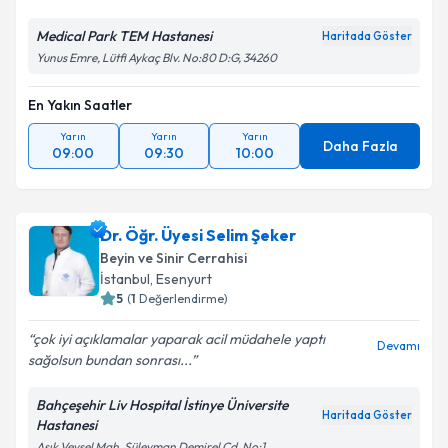
Medical Park TEM Hastanesi
Haritada Göster
Yunus Emre, Lütfi Aykaç Blv. No:80 D:G, 34260
En Yakın Saatler
Yarın
Yarın
Yarın
Daha Fazla
09:00
09:30
10:00
Dr. Öğr. Üyesi Selim Şeker
Beyin ve Sinir Cerrahisi
İstanbul
,
Esenyurt
5
(
1
Değerlendirme)
çok iyi açıklamalar yaparak acil müdahele yaptı
Devamı
sağolsun bundan sonrası...
Bahçeşehir Liv Hospital İstinye Üniversite
Haritada Göster
Hastanesi
Aşık Veysel Mah, Süleyman Demirel Cd. No:1