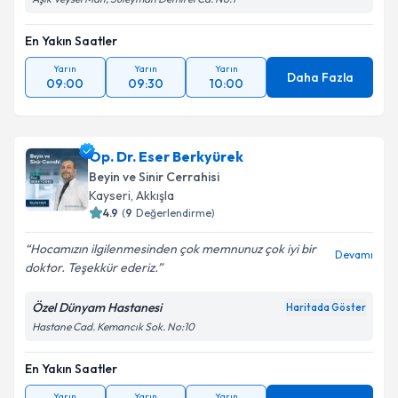
En Yakın Saatler
Yarın
Yarın
Yarın
Daha Fazla
09:00
09:30
10:00
Op. Dr. Eser Berkyürek
Beyin ve Sinir Cerrahisi
Kayseri
,
Akkışla
4.9
(
9
Değerlendirme)
Hocamızın ilgilenmesinden çok memnunuz çok iyi bir
Devamı
doktor. Teşekkür ederiz.
Özel Dünyam Hastanesi
Haritada Göster
Hastane Cad. Kemancık Sok. No:10
En Yakın Saatler
Yarın
Yarın
Yarın