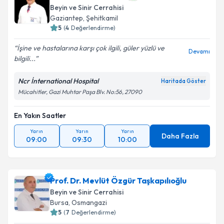
Beyin ve Sinir Cerrahisi
Gaziantep
,
Şehitkamil
5
(
4
Değerlendirme)
İşine ve hastalarına karşı çok ilgili, güler yüzlü ve
Devamı
bilgili...
Ncr İnternational Hospital
Haritada Göster
Mücahitler, Gazi Muhtar Paşa Blv. No:56, 27090
En Yakın Saatler
Yarın
Yarın
Yarın
Daha Fazla
09:00
09:30
10:00
Prof. Dr. Mevlüt Özgür Taşkapılıoğlu
Beyin ve Sinir Cerrahisi
Bursa
,
Osmangazi
5
(
7
Değerlendirme)