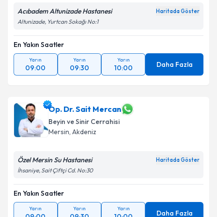
Acıbadem Altunizade Hastanesi
Haritada Göster
Altunizade, Yurtcan Sokağı No:1
En Yakın Saatler
Yarın
Yarın
Yarın
Daha Fazla
09:00
09:30
10:00
Op. Dr. Sait Mercan
Beyin ve Sinir Cerrahisi
Mersin
,
Akdeniz
Özel Mersin Su Hastanesi
Haritada Göster
İhsaniye, Sait Çiftçi Cd. No:30
En Yakın Saatler
Yarın
Yarın
Yarın
Daha Fazla
09:00
09:30
10:00