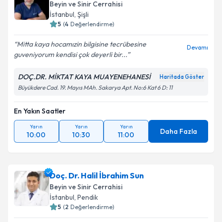
Beyin ve Sinir Cerrahisi
İstanbul
,
Şişli
5
(
4
Değerlendirme)
Mitta kaya hocamızin bilgisine tecrübesine
Devamı
guveniyorum kendisi çok deyerli bir...
DOÇ.DR. MİKTAT KAYA MUAYENEHANESİ
Haritada Göster
Büyükdere Cad. 19. Mayıs MAh. Sakarya Apt. No:6 Kat 6 D: 11
En Yakın Saatler
Yarın
Yarın
Yarın
Daha Fazla
10:00
10:30
11:00
Doç. Dr. Halil İbrahim Sun
Beyin ve Sinir Cerrahisi
İstanbul
,
Pendik
5
(
2
Değerlendirme)