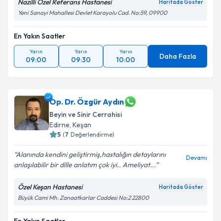
Nazilli Özel Referans Hastanesi
Haritada Göster
Yeni Sanayi Mahallesi Devlet Karayolu Cad. No:59, 09900
En Yakın Saatler
Yarın
Yarın
Yarın
Daha Fazla
09:00
09:30
10:00
Op. Dr. Özgür Aydın
Beyin ve Sinir Cerrahisi
Edirne
,
Keşan
5
(
7
Değerlendirme)
Alanında kendini geliştirmiş,hastalığın detaylarını
Devamı
anlaşılabilir bir dille anlatım çok iyi.. Ameliyat...
Özel Keşan Hastanesi
Haritada Göster
Büyük Cami Mh. Zanaatkarlar Caddesi No:2 22800