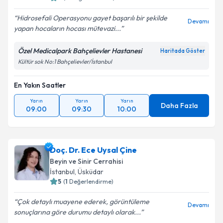
Hidrosefali Operasyonu gayet başarılı bir şekilde
Devamı
yapan hocaların hocası mütevazi...
Özel Medicalpark Bahçelievler Hastanesi
Haritada Göster
Kültür sok No:1 Bahçelievler/İstanbul
En Yakın Saatler
Yarın
Yarın
Yarın
Daha Fazla
09:00
09:30
10:00
Doç. Dr. Ece Uysal Çine
Beyin ve Sinir Cerrahisi
İstanbul
,
Üsküdar
5
(
1
Değerlendirme)
Çok detaylı muayene ederek, görüntüleme
Devamı
sonuçlarına göre durumu detaylı olarak...