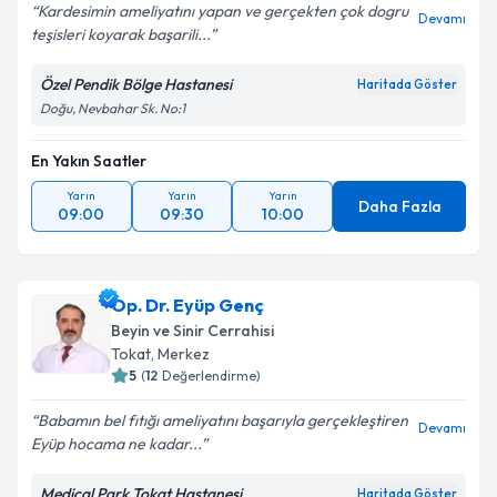
Kardesimin ameliyatını yapan ve gerçekten çok dogru
Devamı
teşisleri koyarak başarili...
Özel Pendik Bölge Hastanesi
Haritada Göster
Doğu, Nevbahar Sk. No:1
En Yakın Saatler
Yarın
Yarın
Yarın
Daha Fazla
09:00
09:30
10:00
Op. Dr. Eyüp Genç
Beyin ve Sinir Cerrahisi
Tokat
,
Merkez
5
(
12
Değerlendirme)
Babamın bel fıtığı ameliyatını başarıyla gerçekleştiren
Devamı
Eyüp hocama ne kadar...
Medical Park Tokat Hastanesi
Haritada Göster