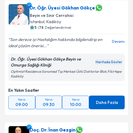
Dr. Öğr. Üyesi Gökhan Gökçe
Beyin ve Sinir Cerrahisi
İstanbul
,
Kadıköy
5
(
78
Değerlendirme)
Son derece iyi Hastalığım hakkında bilgilendirip en
Devamı
ideal çözüm önerisi...
Dr. Öğr. Üyesi Gökhan Gökçe Beyin ve
Haritada Göster
Omurga Sağlığı Kliniği
Optimist Residence Sonomed Tıp Merkezi Üstü Doktorlar Blok.Fikirtepe
Kadıköy
En Yakın Saatler
Yarın
Yarın
Yarın
Daha Fazla
09:00
09:30
10:00
Doç. Dr. İnan Gezgin