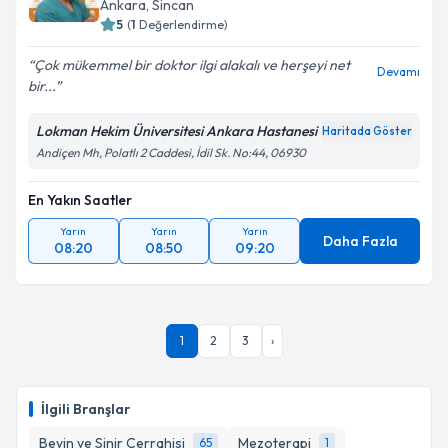
Ankara
,
Sincan
5
(
1
Değerlendirme)
Çok mükemmel bir doktor ilgi alakalı ve herşeyi net
Devamı
bir...
Lokman Hekim Üniversitesi Ankara Hastanesi
Haritada Göster
Andiçen Mh, Polatlı 2 Caddesi, İdil Sk. No:44, 06930
En Yakın Saatler
Yarın
Yarın
Yarın
Daha Fazla
08:20
08:50
09:20
1
2
3
›
İlgili Branşlar
Beyin ve Sinir Cerrahisi
Mezoterapi
65
1