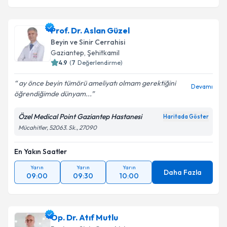
Prof. Dr. Aslan Güzel
Beyin ve Sinir Cerrahisi
Gaziantep
,
Şehitkamil
4.9
(
7
Değerlendirme)
ay önce beyin tümörü ameliyatı olmam gerektiğini
Devamı
öğrendiğimde dünyam...
Özel Medical Point Gaziantep Hastanesi
Haritada Göster
Mücahitler, 52063. Sk., 27090
En Yakın Saatler
Yarın
Yarın
Yarın
Daha Fazla
09:00
09:30
10:00
Op. Dr. Atıf Mutlu