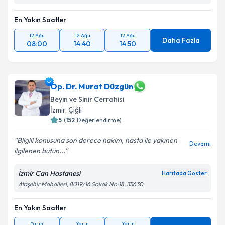
En Yakın Saatler
12 Ağu
12 Ağu
12 Ağu
Daha Fazla
08:00
14:40
14:50
Op. Dr. Murat Düzgün
Beyin ve Sinir Cerrahisi
İzmir
,
Çiğli
5
(
152
Değerlendirme)
Bilgili konusuna son derece hakim, hasta ile yakınen
Devamı
ilgilenen bütün...
İzmir Can Hastanesi
Haritada Göster
Ataşehir Mahallesi, 8019/16 Sokak No:18, 35630
En Yakın Saatler
Yarın
Yarın
Yarın