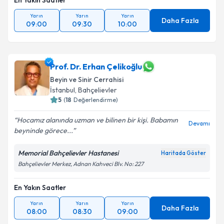
En Yakın Saatler
Yarın
Yarın
Yarın
Daha Fazla
09:00
09:30
10:00
Prof. Dr. Erhan Çelikoğlu
Beyin ve Sinir Cerrahisi
İstanbul
,
Bahçelievler
5
(
18
Değerlendirme)
Hocamız alanında uzman ve bilinen bir kişi. Babamın
Devamı
beyninde görece...
Memorial Bahçelievler Hastanesi
Haritada Göster
Bahçelievler Merkez, Adnan Kahveci Blv. No: 227
En Yakın Saatler
Yarın
Yarın
Yarın
Daha Fazla
08:00
08:30
09:00