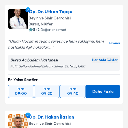
Op. Dr. Meftun Zerbizade
için randevu takvimi
talebi oluşturun. Size bu uzmandan randevu almanız
Op. Dr. Utkan Topçu
için bir takvim hazırlandığında e-posta ile
bilgilendireceğiz.
Beyin ve Sinir Cerrahisi
Bursa
,
Nilüfer
E-posta Adresiniz
5
(
2
Değerlendirme)
Utkan Hocam'ın tedavi süresince hem yaklaşımı, hem
Devamı
hastalıkla ilgili noktaları...
Kişisel verilerimin işlenmesine ilişkin
Aydınlatma
Bursa Acıbadem Hastanesi
Haritada Göster
Metni
'ni okudum ve kişisel verilerimin belirtilen
Fatih Sultan Mehmet Bulvarı, Sümer Sk. No:1, 16110
kapsamda işlenmesini kabul ediyorum.
En Yakın Saatler
Takvim Talebini Gönder
Yarın
Yarın
Yarın
Daha Fazla
09:00
09:20
09:40
Op. Dr. Hakan İlaslan
Beyin ve Sinir Cerrahisi