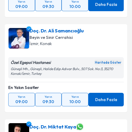
Yarın
Yarın
Yarın
Daha Fazla
09:00
09:30
10:00
Doç. Dr. Ali Samancıoğlu
Beyin ve Sinir Cerrahisi
İzmir
,
Konak
Özel Egepol Hastanesi
Haritada Göster
Güneşli Mh., Güneşli, Halide Edip Adıvar Bulv., 507 Sok. No:3, 35270
Konak/İzmir, Turkey
En Yakın Saatler
Yarın
Yarın
Yarın
Daha Fazla
09:00
09:30
10:00
Doç. Dr. Miktat Kaya