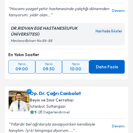
Hocamı yozgat şehir hastanesinde çalıştığı dönemden
Devamı
tanıyorum. yıldır olan...
Kişisel verilerimin işlenmesine ilişkin
Aydınlatma
Metni
'ni okudum ve kişisel verilerimin belirtilen
DR.RIDVAN EGE HASTANESİ(UFUK
kapsamda işlenmesini kabul ediyorum.
Haritada Göster
ÜNİVERSİTESİ)
Mevlana Bulvarı No:86-88
Takvim Talebini Gönder
En Yakın Saatler
Yarın
Yarın
Yarın
Daha Fazla
09:00
09:30
10:00
Op. Dr. Çağrı Canbolat
Beyin ve Sinir Cerrahisi
İstanbul
,
Sultangazi
5
(
21
Değerlendirme)
Yıllardır bel ağrılarıyla savaşıyorken kendisiyle
Devamı
tanıştım. İyi ki tanışmışız diyorum....