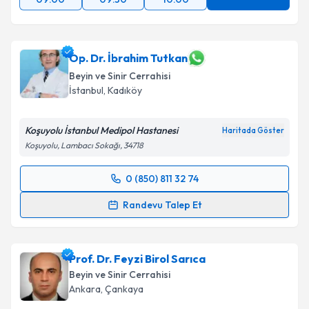
Op. Dr. İbrahim Tutkan
Beyin ve Sinir Cerrahisi
İstanbul
,
Kadıköy
Koşuyolu İstanbul Medipol Hastanesi
Haritada Göster
Koşuyolu, Lambacı Sokağı, 34718
0 (850) 811 32 74
Randevu Takvimi Talebi
Randevu Talep Et
Op. Dr. İbrahim Tutkan
için randevu takvimi talebi
oluşturun. Size bu uzmandan randevu almanız için bir
Prof. Dr. Feyzi Birol Sarıca
takvim hazırlandığında e-posta ile bilgilendireceğiz.
Beyin ve Sinir Cerrahisi
E-posta Adresiniz
Ankara
,
Çankaya