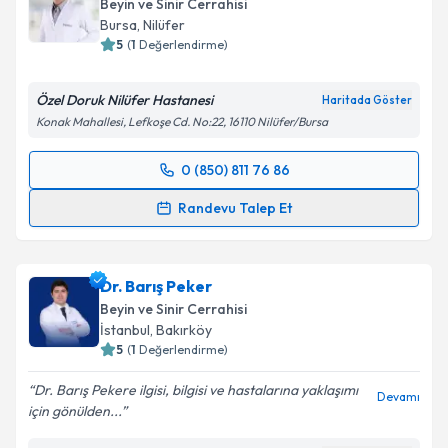
Beyin ve Sinir Cerrahisi
Bursa
,
Nilüfer
5
(
1
Değerlendirme)
Özel Doruk Nilüfer Hastanesi
Haritada Göster
Konak Mahallesi, Lefkoşe Cd. No:22, 16110 Nilüfer/Bursa
0 (850) 811 76 86
Randevu Takvimi Talebi
Randevu Talep Et
Op. Dr. Atıf Mutlu
için randevu takvimi talebi
oluşturun. Size bu uzmandan randevu almanız için bir
Dr. Barış Peker
takvim hazırlandığında e-posta ile bilgilendireceğiz.
Beyin ve Sinir Cerrahisi
E-posta Adresiniz
İstanbul
,
Bakırköy
5
(
1
Değerlendirme)
Dr. Barış Pekere ilgisi, bilgisi ve hastalarına yaklaşımı
Devamı
için gönülden...
Kişisel verilerimin işlenmesine ilişkin
Aydınlatma
Metni
'ni okudum ve kişisel verilerimin belirtilen