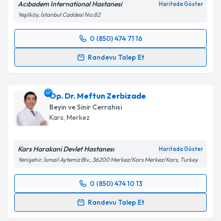
Acıbadem International Hastanesi
Haritada Göster
kapsamda işlenmesini kabul ediyorum.
Yeşilköy, İstanbul Caddesi No:82
Takvim Talebini Gönder
0 (850) 474 71 16
Randevu Takvimi Talebi
Randevu Talep Et
Dr. Barış Peker
için randevu takvimi talebi oluşturun.
Size bu uzmandan randevu almanız için bir takvim
Op. Dr. Meftun Zerbizade
hazırlandığında e-posta ile bilgilendireceğiz.
Beyin ve Sinir Cerrahisi
E-posta Adresiniz
Kars
,
Merkez
Kars Harakani Devlet Hastanesı
Haritada Göster
Yenişehir, İsmail Aytemiz Blv., 36200 Merkez/Kars Merkez/Kars, Turkey
Kişisel verilerimin işlenmesine ilişkin
Aydınlatma
Metni
'ni okudum ve kişisel verilerimin belirtilen
0 (850) 474 10 13
kapsamda işlenmesini kabul ediyorum.
Randevu Takvimi Talebi
Randevu Talep Et
Takvim Talebini Gönder