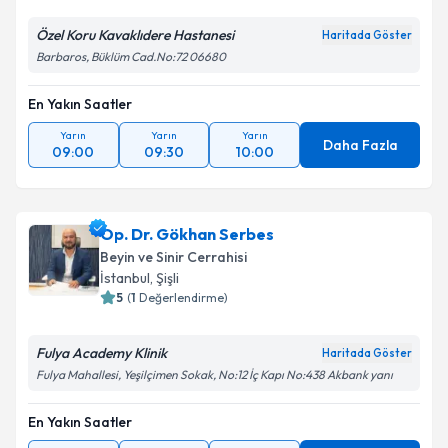
Özel Koru Kavaklıdere Hastanesi
Haritada Göster
Barbaros, Büklüm Cad.No:72 06680
Kişisel verilerimin işlenmesine ilişkin
Aydınlatma
Metni
'ni okudum ve kişisel verilerimin belirtilen
En Yakın Saatler
kapsamda işlenmesini kabul ediyorum.
Yarın
Yarın
Yarın
Daha Fazla
09:00
09:30
10:00
Takvim Talebini Gönder
Op. Dr. Gökhan Serbes
Beyin ve Sinir Cerrahisi
İstanbul
,
Şişli
5
(
1
Değerlendirme)
Fulya Academy Klinik
Haritada Göster
Fulya Mahallesi, Yeşilçimen Sokak, No:12 İç Kapı No:438 Akbank yanı
En Yakın Saatler