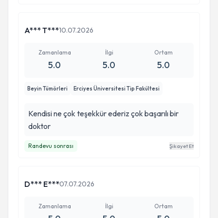
A*** T***
10.07.2026
Zamanlama
İlgi
Ortam
5.0
5.0
5.0
Beyin Tümörleri
Erciyes Üniversitesi Tip Fakültesi
Kendisi ne çok teşekkür ederiz çok başarılı bir
doktor
Randevu sonrası
Şikayet Et
D*** E***
07.07.2026
Zamanlama
İlgi
Ortam