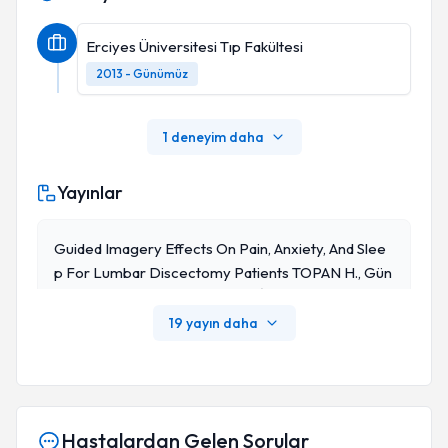
Erciyes Üniversitesi Tıp Fakültesi
2013 - Günümüz
1 deneyim daha
Yayınlar
Guided Imagery Effects On Pain, Anxiety, And Slee
P For Lumbar Discectomy Patients TOPAN H., Gün
Day E., SÜRME Y., CEYHAN Ö., ŞİMŞEK N., KÜÇÜK A.
Journal Of Perianesthesia Nursing , Cilt.40, Sa.1, Ss.
19 yayın daha
56-61, 2025 (SCI-Expanded)
Hastalardan Gelen Sorular