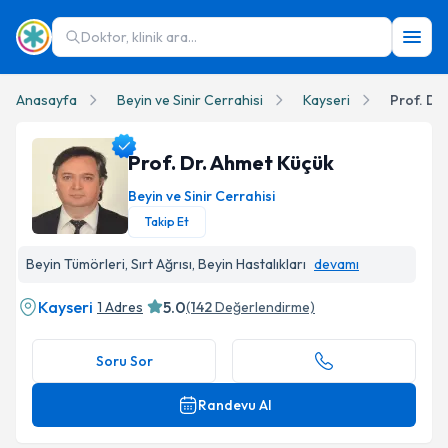
Doktor, klinik ara...
Anasayfa
Beyin ve Sinir Cerrahisi
Kayseri
Prof. Dr
Prof. Dr. Ahmet Küçük
Beyin ve Sinir Cerrahisi
Takip Et
Prof. Dr. Ahmet Küçük Profil Fotoğrafı
Beyin Tümörleri, Sırt Ağrısı, Beyin Hastalıkları
devamı
Kayseri
5.0
1 Adres
(
142
Değerlendirme)
Soru Sor
Randevu Al