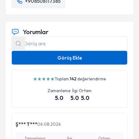
+908508117385
Yorumlar
Görüş Ekle
★
★
★
★
★
Toplam
142
değerlendirme
Zamanlama
İlgi
Ortam
5.0
5.0
5.0
Ş*** T***
06.08.2026
Zamanlama
İlgi
Ortam