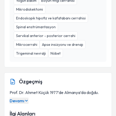
Yoğun bakım
Boyun fitiği cerrahisi
Mikrodiskektomi
Endoskopik hipofiz ve kafatabanı cerrahisi
Spinal enstrümantasyon
Servikal anterior - posterior cerrahi
Mikrocerrahi
Apse insizyonu ve drenajı
Trigeminal nevralji
Nöbet
Özgeçmiş
Prof. Dr. Ahmet Küçük 1977’de Almanya’da doğdu.
Devamı
İlgi Alanları