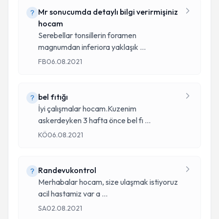
Mr sonucumda detaylı bilgi verirmişiniz
hocam
Serebellar tonsillerin foramen
magnumdan inferiora yaklaşık
...
FB
06.08.2021
bel fıtığı
İyi çalışmalar hocam.Kuzenim
askerdeyken 3 hafta önce bel fı
...
KÖ
06.08.2021
Randevukontrol
Merhabalar hocam, size ulaşmak istiyoruz
acil hastamiz var a
...
SA
02.08.2021