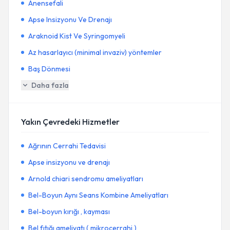
Anensefali
Apse Insizyonu Ve Drenajı
Araknoid Kist Ve Syringomyeli
Az hasarlayıcı (minimal invaziv) yöntemler
Baş Dönmesi
Daha fazla
Yakın Çevredeki Hizmetler
Ağrının Cerrahi Tedavisi
Apse insizyonu ve drenajı
Arnold chiari sendromu ameliyatları
Bel-Boyun Aynı Seans Kombine Ameliyatları
Bel-boyun kırığı , kayması
Bel fıtığı ameliyatı ( mikrocerrahi )