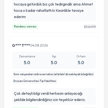
hocaya götürdük biz çok tedirgindik ama Ahmet
hoca o kadar rahatlattı ki Kesinlikle tavsiye
ederim
Randevu sonrası
Şikayet Et
G*** T***
04.08.2026
Zamanlama
İlgi
Ortam
5.0
5.0
5.0
Sinir sıkışmaları mikrocerrahisi (el bilek/ dirsek/ayak bileği/diz)
Erciyes Üniversitesi Tip Fakültesi
Çok detaylı bilgi verdi herkesin anlayacağı
şekilde bilgilendirdiğiniz icin teşekkür ederiz.