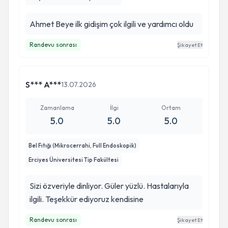
Ahmet Beye ilk gidişim çok ilgili ve yardımcı oldu
Randevu sonrası
Şikayet Et
S*** A***
13.07.2026
Zamanlama
İlgi
Ortam
5.0
5.0
5.0
Bel Fıtığı (Mikrocerrahi, Full Endoskopik)
Erciyes Üniversitesi Tip Fakültesi
Sizi özveriyle dinliyor. Güler yüzlü. Hastalarıyla
ilgili. Teşekkür ediyoruz kendisine
Randevu sonrası
Şikayet Et