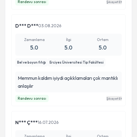
Randevu sonrası
Şikayet Et
D*** D***
03.08.2026
Zamanlama
İlgi
Ortam
5.0
5.0
5.0
Bel ve boyun fıtığı
Erciyes Üniversitesi Tip Fakültesi
Memmun kaldım iyiydi açıkklamaları çok mantıklı
anlaşılır
Randevu sonrası
Şikayet Et
N*** Ç***
16.07.2026
Zamanlama
İlgi
Ortam