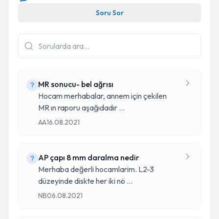
Soru Sor
MR sonucu- bel ağrısı
Hocam merhabalar, annem için çekilen
MR ın raporu aşağıdadır
...
AA
16.08.2021
AP çapı 8 mm daralma nedir
Merhaba değerli hocamlarim. L2-3
düzeyinde diskte her iki nö
...
NB
06.08.2021