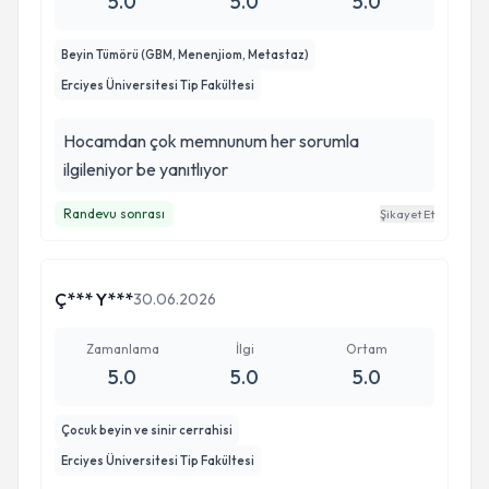
5.0
5.0
5.0
Beyin Tümörü (GBM, Menenjiom, Metastaz)
Erciyes Üniversitesi Tip Fakültesi
Hocamdan çok memnunum her sorumla
ilgileniyor be yanıtlıyor
Randevu sonrası
Şikayet Et
Ç*** Y***
30.06.2026
Zamanlama
İlgi
Ortam
5.0
5.0
5.0
Çocuk beyin ve sinir cerrahisi
Erciyes Üniversitesi Tip Fakültesi