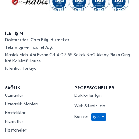
İLETİŞİM
Doktorsitesi Com Bilgi Hizmetleri
Teknoloji ve Ticaret A.Ş.
Maslak Mah. Ahi Evran Cd. A.O.S 55 Sokak No:2 Aksoy Plaza Giriş
Kat Kolektif House
İstanbul, Türkiye
SAĞLIK
PROFESYONELLER
Uzmanlar
Doktorlar İçin
Uzmanlık Alanları
Web Siteniz İçin
Hastalıklar
Kariyer
İşe Alım
Hizmetler
Hastaneler