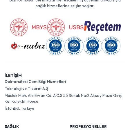
platformudur. Sertifikaları ile tescillenmiş güvenilir altyapısıyla
sağlık hizmetlerine erişim sağlar.
İLETİŞİM
Doktorsitesi Com Bilgi Hizmetleri
Teknoloji ve Ticaret A.Ş.
Maslak Mah. Ahi Evran Cd. A.O.S 55 Sokak No:2 Aksoy Plaza Giriş
Kat Kolektif House
İstanbul, Türkiye
SAĞLIK
PROFESYONELLER