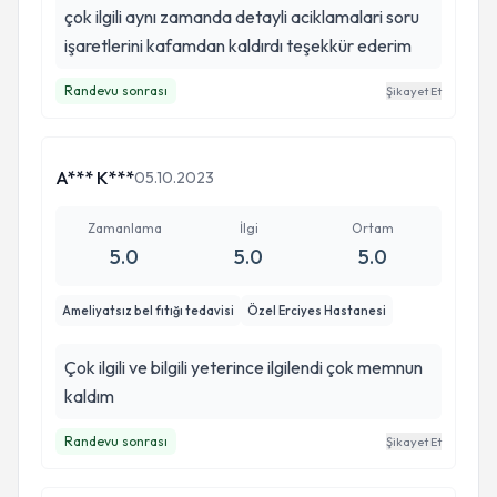
çok ilgili aynı zamanda detayli aciklamalari soru
işaretlerini kafamdan kaldırdı teşekkür ederim
Randevu sonrası
Şikayet Et
A*** K***
05.10.2023
Zamanlama
İlgi
Ortam
5.0
5.0
5.0
Ameliyatsız bel fıtığı tedavisi
Özel Erciyes Hastanesi
Çok ilgili ve bilgili yeterince ilgilendi çok memnun
kaldım
Randevu sonrası
Şikayet Et