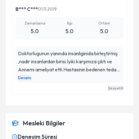
B*** C***
01.11.2019
Zamanlama
İlgi
Ortam
5.0
5.0
5.0
Doktorlugunun yanında insanliginida birleştirmiş
,nadir insanlardan birisi.İyiki karşımıza çıktı ve
Annemi ameliyat etti.Hastasinin bedenen tedavi
etmenin yanı sıra Psikolojik olarakta sürece dahil
Devamı
edip ,diğer doktorların tersine insan yerine koyan
Şikayet Et
birisi.Tesekkurler Eser hocam.
Mesleki Bilgiler
Deneyim Süresi