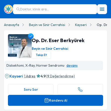
Doktor, klinik ara...
Anasayfa
Beyin ve Sinir Cerrahisi
Kayseri
Op. Dr. 
Op. Dr. Eser Berkyürek
Beyin ve Sinir Cerrahisi
Takip Et
Op. Dr. Eser Berkyürek Profil Fotoğrafı
Diskektomi, X-Ray, Horner Sendromu
devamı
Kayseri
4.9
1 Adres
(
9
Değerlendirme)
Soru Sor
Randevu Al