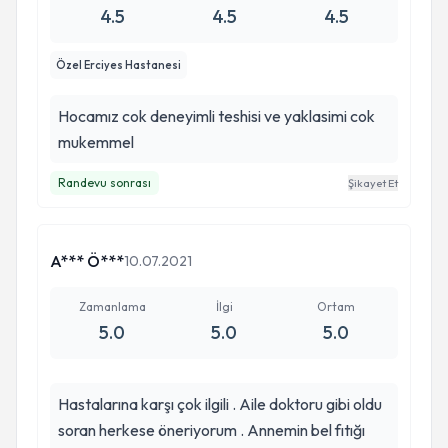
4.5
4.5
4.5
Özel Erciyes Hastanesi
Hocamız cok deneyimli teshisi ve yaklasimi cok
mukemmel
Randevu sonrası
Şikayet Et
A*** Ö***
10.07.2021
Zamanlama
İlgi
Ortam
5.0
5.0
5.0
Hastalarına karşı çok ilgili . Aile doktoru gibi oldu
soran herkese öneriyorum . Annemin bel fıtığı