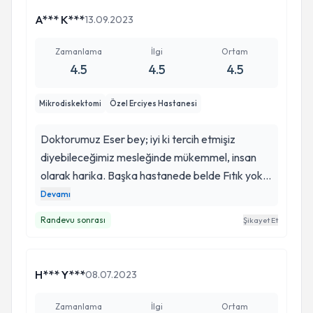
A*** K***
13.09.2023
Zamanlama
İlgi
Ortam
4.5
4.5
4.5
Mikrodiskektomi
Özel Erciyes Hastanesi
Doktorumuz Eser bey; iyi ki tercih etmişiz
diyebileceğimiz mesleğinde mükemmel, insan
olarak harika. Başka hastanede belde Fıtık yok
denilen MR da fıtık olduğunu görüp yerlerde
Devamı
sancıdan resmen sürünen eşimi ameliyat edip
Randevu sonrası
Şikayet Et
ızdırabına son verdi ve bir günde ayağa kaldırdı.
Başka ne diyebilirim ki kazandığı her kuruş
sonuna kadar helaldir Allah razı olsun saygıdeğer
H*** Y***
08.07.2023
hocam.
Zamanlama
İlgi
Ortam