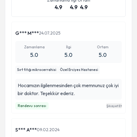
Zamanlama
İlgi
Ortam
4.9
4.9
4.9
G*** M***
24.07.2025
Zamanlama
İlgi
Ortam
5.0
5.0
5.0
Sırt fıtığı mikrocerrahisi
Özel Erciyes Hastanesi
Hocamızın ilgilenmesinden çok memnunuz çok iyi
bir doktor. Teşekkür ederiz.
Randevu sonrası
Şikayet Et
S*** A***
09.02.2024