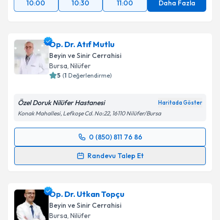
10:00
10:30
11:00
Daha Fazla
Op. Dr. Atıf Mutlu
Beyin ve Sinir Cerrahisi
Bursa
, Nilüfer
5
(
1
Değerlendirme)
Özel Doruk Nilüfer Hastanesi
Haritada Göster
Konak Mahallesi, Lefkoşe Cd. No:22, 16110 Nilüfer/Bursa
0 (850) 811 76 86
Randevu Takvimi Talebi
Randevu Talep Et
Op. Dr. Atıf Mutlu
için randevu takvimi talebi
oluşturun. Size bu uzmandan randevu almanız için bir
Op. Dr. Utkan Topçu
takvim hazırlandığında e-posta ile bilgilendireceğiz.
Beyin ve Sinir Cerrahisi
E-posta Adresiniz
Bursa
, Nilüfer