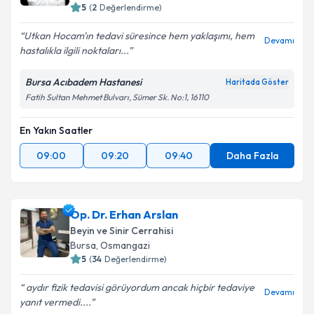
5
(
2
Değerlendirme)
Utkan Hocam'ın tedavi süresince hem yaklaşımı, hem
Devamı
hastalıkla ilgili noktaları...
Kişisel verilerimin işlenmesine ilişkin
Aydınlatma
Metni
'ni okudum ve kişisel verilerimin belirtilen
Bursa Acıbadem Hastanesi
Haritada Göster
kapsamda işlenmesini kabul ediyorum.
Fatih Sultan Mehmet Bulvarı, Sümer Sk. No:1, 16110
En Yakın Saatler
Takvim Talebini Gönder
09:00
09:20
09:40
Daha Fazla
Op. Dr. Erhan Arslan
Beyin ve Sinir Cerrahisi
Bursa
, Osmangazi
5
(
34
Değerlendirme)
aydır fizik tedavisi görüyordum ancak hiçbir tedaviye
Devamı
yanıt vermedi....