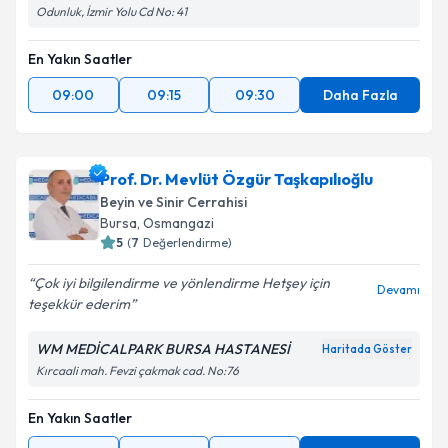
Odunluk, İzmir Yolu Cd No: 41
En Yakın Saatler
09:00
09:15
09:30
Daha Fazla
Prof. Dr. Mevlüt Özgür Taşkapılıoğlu
Beyin ve Sinir Cerrahisi
Bursa
, Osmangazi
5
(
7
Değerlendirme)
Çok iyi bilgilendirme ve yönlendirme Hetşey için
Devamı
teşekkür ederim
WM MEDİCALPARK BURSA HASTANESİ
Haritada Göster
Kırcaali mah. Fevzi çakmak cad. No:76
En Yakın Saatler