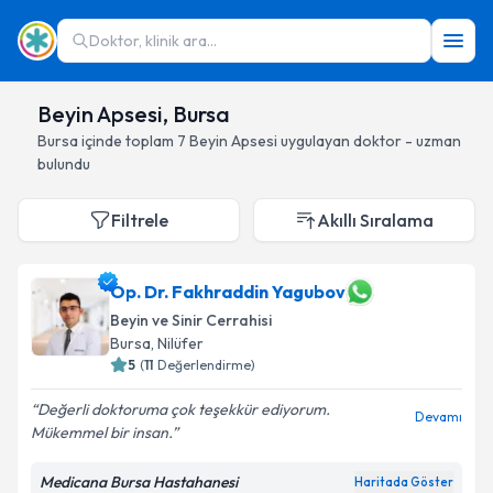
Doktor, klinik ara...
Beyin Apsesi, Bursa
Bursa
içinde toplam
7
Beyin Apsesi
uygulayan doktor - uzman
bulundu
Filtrele
Akıllı Sıralama
Op. Dr. Fakhraddin Yagubov
Beyin ve Sinir Cerrahisi
Bursa
, Nilüfer
5
(
11
Değerlendirme)
Değerli doktoruma çok teşekkür ediyorum.
Devamı
Mükemmel bir insan.
Medicana Bursa Hastahanesi
Haritada Göster