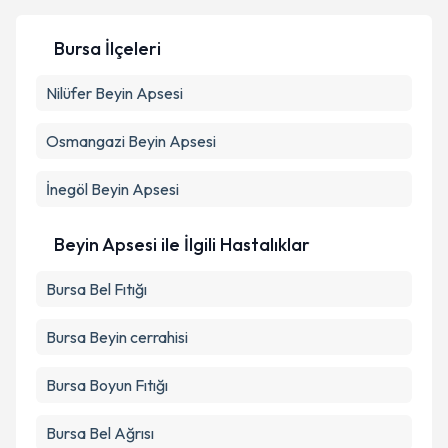
Bursa İlçeleri
Kişisel verilerimin işlenmesine ilişkin
Aydınlatma
Nilüfer
Beyin Apsesi
Metni
'ni okudum ve kişisel verilerimin belirtilen
kapsamda işlenmesini kabul ediyorum.
Osmangazi
Beyin Apsesi
Takvim Talebini Gönder
İnegöl
Beyin Apsesi
Beyin Apsesi ile İlgili Hastalıklar
Bursa Bel Fıtığı
Bursa Beyin cerrahisi
Bursa Boyun Fıtığı
Bursa Bel Ağrısı