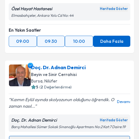
Özel Hayat Hastanesi
Haritada Göster
Elmasbahçeler, Ankara Yolu Cd No: 44
En Yakın Saatler
09:00
09:30
10:00
Daha Fazla
Doç. Dr. Adnan Demirci
Beyin ve Sinir Cerrahisi
Bursa
, Nilüfer
5
(
2
Değerlendirme)
Kızımın Eylül ayında skolyozunun olduğunu öğrendik. O
Devamı
zaman nasıl...
Doç. Dr. Adnan Demirci
Haritada Göster
Barış Mahallesi Sümer Sokak Sinanoğlu Apartmanı No:2 Kat:7 Daire:19