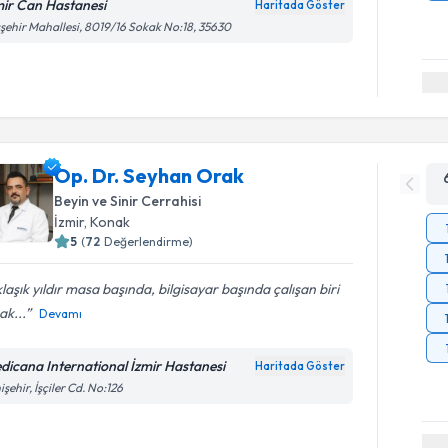
mir Can Hastanesi
Haritada Göster
şehir Mahallesi, 8019/16 Sokak No:18, 35630
Op. Dr. Seyhan Orak
Beyin ve Sinir Cerrahisi
İzmir
,
Konak
5
(
72
Değerlendirme)
laşık yıldır masa başında, bilgisayar başında çalışan biri
ak...
Devamı
dicana International İzmir Hastanesi
Haritada Göster
işehir, İşçiler Cd. No:126