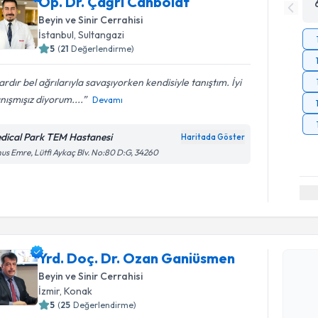
Op. Dr. Çağrı Canbolat
Beyin ve Sinir Cerrahisi
İstanbul
,
Sultangazi
5
(
21
Değerlendirme)
lardır bel ağrılarıyla savaşıyorken kendisiyle tanıştım. İyi
anışmışız diyorum....
Devamı
dical Park TEM Hastanesi
Haritada Göster
us Emre, Lütfi Aykaç Blv. No:80 D:G, 34260
Randevu T
Yrd. Doç.
Yrd. Doç. Dr. Ozan Ganiüsmen
oluşturun. 
Beyin ve Sinir Cerrahisi
hazırlandığ
İzmir
,
Konak
5
(
25
Değerlendirme)
E-posta Ad