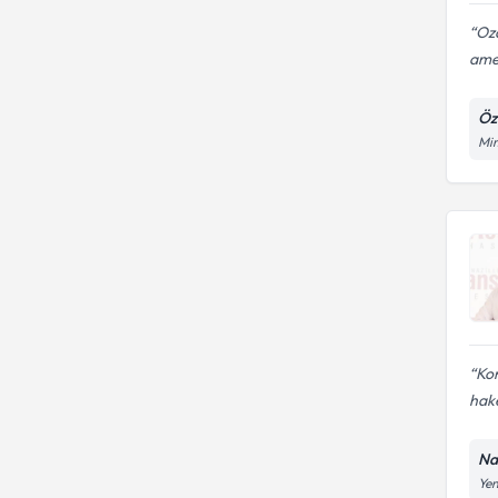
Oza
amel
Öz
Mim
Kon
hake
Na
Yen