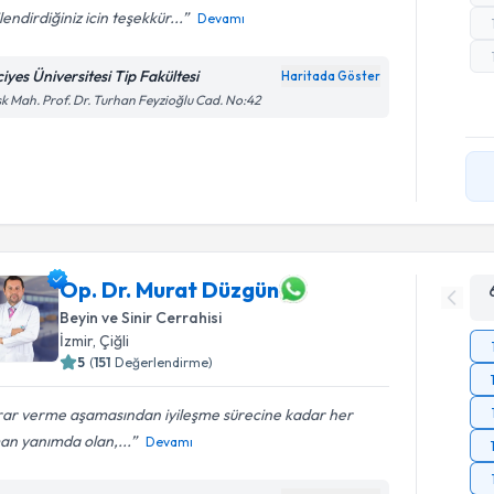
ilendirdiğiniz icin teşekkür...
Devamı
iyes Üniversitesi Tip Fakültesi
Haritada Göster
k Mah. Prof. Dr. Turhan Feyzioğlu Cad. No:42
Op. Dr. Murat Düzgün
Beyin ve Sinir Cerrahisi
İzmir
,
Çiğli
5
(
151
Değerlendirme)
rar verme aşamasından iyileşme sürecine kadar her
an yanımda olan,...
Devamı