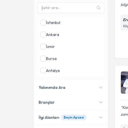
bilg
Erc
İstanbul
Köş
Ankara
İzmir
Bursa
Antalya
Mersin
Yakınımda Ara
Kayseri
Branşlar
Konumuma yakın uzmanları
Ka
göster
zam
İlgi Alanları
Beyin Apsesi