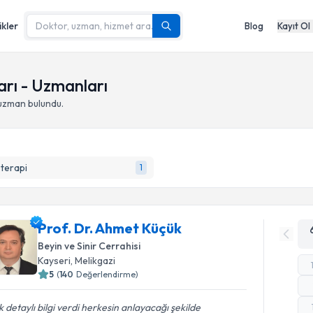
ikler
Blog
Kayıt Ol
arı - Uzmanları
 uzman bulundu.
terapi
1
Prof. Dr. Ahmet Küçük
Beyin ve Sinir Cerrahisi
Kayseri
,
Melikgazi
5
(
140
Değerlendirme)
 detaylı bilgi verdi herkesin anlayacağı şekilde