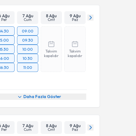
6 Ağu
7 Ağu
8 Ağu
9 Ağu
Per
Cum
Cmt
Paz
14:30
09:00
15:00
09:30
15:30
10:00
Takvim
Takvim
kapalıdır
kapalıdır
16:00
10:30
16:30
11:00
Daha Fazla Göster
6 Ağu
7 Ağu
8 Ağu
9 Ağu
Per
Cum
Cmt
Paz