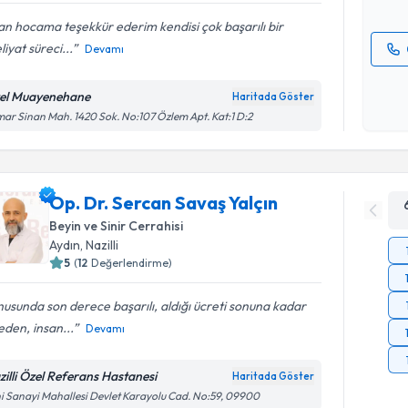
n hocama teşekkür ederim kendisi çok başarılı bir
iyat süreci...
Devamı
Kişisel
okudum
el Muayenehane
Haritada Göster
işlenm
ar Sinan Mah. 1420 Sok. No:107 Özlem Apt. Kat:1 D:2
Op. Dr. Sercan Savaş Yalçın
Beyin ve Sinir Cerrahisi
Aydın
,
Nazilli
5
(
12
Değerlendirme)
usunda son derece başarılı, aldığı ücreti sonuna kadar
den, insan...
Devamı
zilli Özel Referans Hastanesi
Haritada Göster
i Sanayi Mahallesi Devlet Karayolu Cad. No:59, 09900