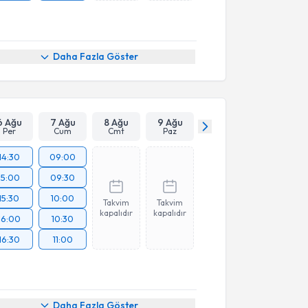
Daha Fazla Göster
6 Ağu
7 Ağu
8 Ağu
9 Ağu
Per
Cum
Cmt
Paz
14:30
09:00
15:00
09:30
15:30
10:00
Takvim
Takvim
kapalıdır
kapalıdır
16:00
10:30
16:30
11:00
Daha Fazla Göster