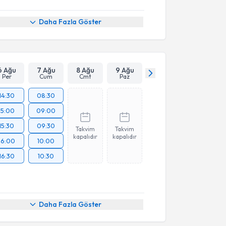
Daha Fazla Göster
6 Ağu
7 Ağu
8 Ağu
9 Ağu
Per
Cum
Cmt
Paz
14:30
08:30
15:00
09:00
15:30
09:30
Takvim
Takvim
kapalıdır
kapalıdır
16:00
10:00
16:30
10:30
Daha Fazla Göster