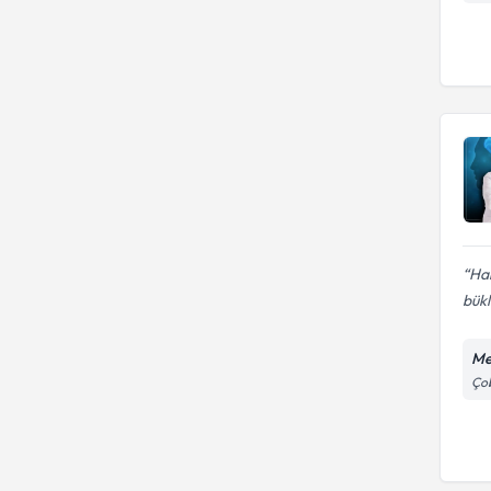
Hak
bükl
Me
Çob