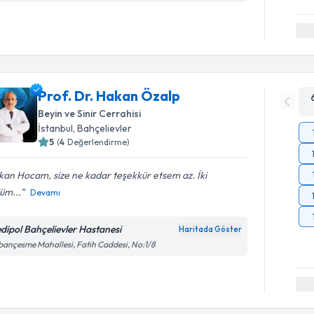
Prof. Dr. Hakan Özalp
Beyin ve Sinir Cerrahisi
İstanbul
,
Bahçelievler
5
(
4
Değerlendirme)
an Hocam, size ne kadar teşekkür etsem az. İki
üm...
Devamı
dipol Bahçelievler Hastanesi
Haritada Göster
ançesme Mahallesi, Fatih Caddesi, No:1/8