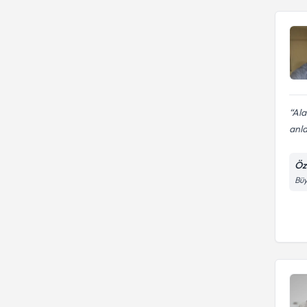
Ala
anla
Öz
Büy