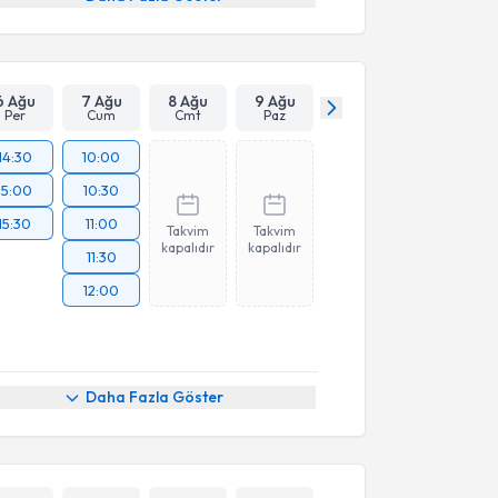
6 Ağu
7 Ağu
8 Ağu
9 Ağu
Per
Cum
Cmt
Paz
14:30
10:00
15:00
10:30
15:30
11:00
Takvim
Takvim
kapalıdır
kapalıdır
11:30
12:00
Daha Fazla Göster