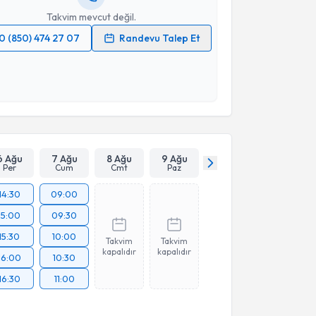
Takvim mevcut değil.
0 (850) 474 27 07
Randevu Talep Et
 verilerimin işlenmesine ilişkin
Aydınlatma Metni
'ni
 ve kişisel verilerimin belirtilen kapsamda
esini kabul ediyorum.
Takvim Talebini Gönder
6 Ağu
7 Ağu
8 Ağu
9 Ağu
Per
Cum
Cmt
Paz
14:30
09:00
15:00
09:30
15:30
10:00
Takvim
Takvim
kapalıdır
kapalıdır
16:00
10:30
16:30
11:00