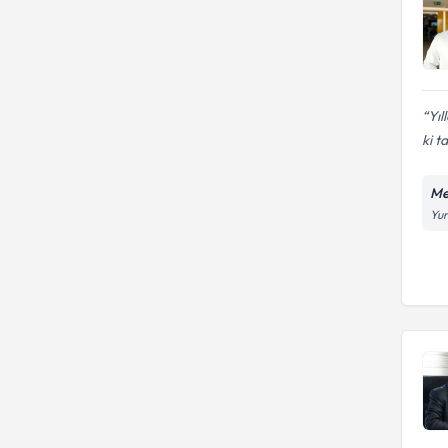
Yıl
ki t
Me
Yun