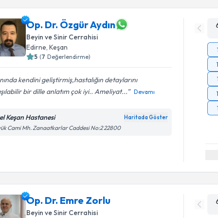
Op. Dr. Özgür Aydın
Beyin ve Sinir Cerrahisi
Edirne
,
Keşan
5
(
7
Değerlendirme)
nında kendini geliştirmiş,hastalığın detaylarını
şılabilir bir dille anlatım çok iyi.. Ameliyat...
Devamı
el Keşan Hastanesi
Haritada Göster
ük Cami Mh. Zanaatkarlar Caddesi No:2 22800
Op. Dr. Emre Zorlu
Beyin ve Sinir Cerrahisi