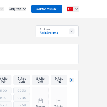
Giriş Yap
Doktor musun?
Sıralama
Akıllı Sıralama
6 Ağu
7 Ağu
8 Ağu
9 Ağu
Per
Cum
Cmt
Paz
15:00
09:30
15:10
09:40
15:20
09:50
Takvim
Takvim