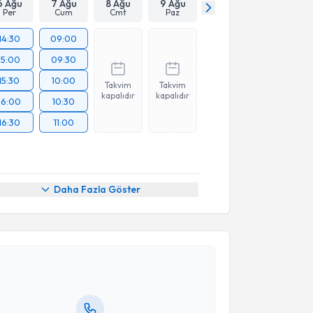
6 Ağu
7 Ağu
8 Ağu
9 Ağu
Per
Cum
Cmt
Paz
14:30
09:00
15:00
09:30
15:30
10:00
Takvim
Takvim
kapalıdır
kapalıdır
16:00
10:30
16:30
11:00
Daha Fazla Göster
akvimi Talebi
 Dr. Ozan Ganiüsmen
için randevu takvimi talebi
Size bu uzmandan randevu almanız için bir takvim
ında e-posta ile bilgilendireceğiz.
resiniz