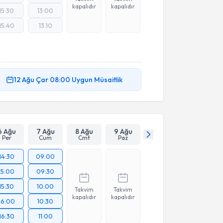
kapalıdır
kapalıdır
15:30
13:00
15:40
13:10
12 Ağu
Çar
08:00
Uygun Müsaitlik
6 Ağu
7 Ağu
8 Ağu
9 Ağu
Per
Cum
Cmt
Paz
14:30
09:00
15:00
09:30
15:30
10:00
Takvim
Takvim
kapalıdır
kapalıdır
16:00
10:30
16:30
11:00