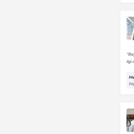
Bay
ilgi
Me
Söğ