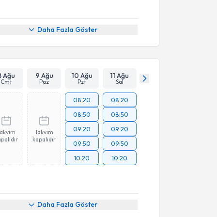
Daha Fazla Göster
8 Ağu
9 Ağu
10 Ağu
11 Ağu
Cmt
Paz
Pzt
Sal
08:20
08:20
08:50
08:50
09:20
09:20
Takvim
Takvim
palıdır
kapalıdır
09:50
09:50
10:20
10:20
Daha Fazla Göster
akvimi Talebi