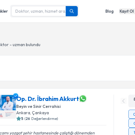
ikler
Blog
Kayıt Ol
ktor - uzman bulundu
Op. Dr. İbrahim Akkurt
Beyin ve Sinir Cerrahisi
Ankara
, Çankaya
5
(
26
Değerlendirme)
camı yozgat şehir hastanesinde çalıştığı dönemden