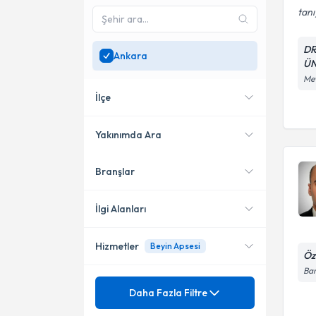
tanı
DR
Ankara
ÜN
Mev
İlçe
Yakınımda Ara
Branşlar
Konumuma yakın uzmanları
Çankaya
göster
Altındağ
İlgi Alanları
Sincan
Hizmetler
Beyin Apsesi
Beyin ve Sinir Cerrahisi
Öz
Ba
Mezuniyet
Bel Fıtığı (Mikrocerrahi, Full
Daha Fazla Filtre
Endoskopik)