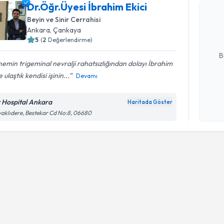
Dr.Öğr.Üye
Dr.Öğr.Üyesi İbrahim Ekici
oluşturun. 
Beyin ve Sinir Cerrahisi
hazırlandığ
Ankara
, Çankaya
5
(
2
Değerlendirme)
E-posta Ad
B
emin trigeminal nevralji rahatsızlığından dolayı İbrahim
 ulaştık kendisi işinin...
Devamı
Kişisel
okudum
v Hospital Ankara
Haritada Göster
işlenm
aklıdere, Bestekar Cd No:8, 06680