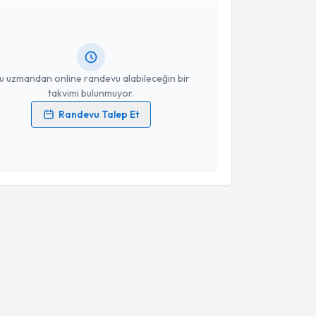
si İbrahim Ekici
için randevu takvimi talebi
Size bu uzmandan randevu almanız için bir takvim
ında e-posta ile bilgilendireceğiz.
resiniz
u uzmandan online randevu alabileceğin bir
takvimi bulunmuyor.
Randevu Talep Et
 verilerimin işlenmesine ilişkin
Aydınlatma Metni
'ni
 ve kişisel verilerimin belirtilen kapsamda
esini kabul ediyorum.
Takvim Talebini Gönder