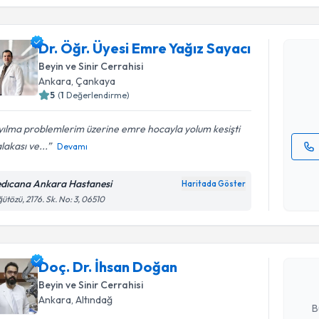
Dr. Öğr. Ü
Dr. Öğr. Üyesi Emre Yağız Sayacı
oluşturun. 
Beyin ve Sinir Cerrahisi
hazırlandığ
Ankara
, Çankaya
5
(
1
Değerlendirme)
E-posta Ad
ılma problemlerim üzerine emre hocayla yolum kesişti
 alakası ve...
Devamı
Kişisel
okudum
dıcana Ankara Hastanesi
Randevu T
Haritada Göster
işlenm
ütözü, 2176. Sk. No: 3, 06510
Doç. Dr. 
Size bu uzm
hazırlandığ
Doç. Dr. İhsan Doğan
Beyin ve Sinir Cerrahisi
E-posta Ad
Ankara
, Altındağ
B