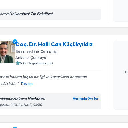
kara Üniversitesi Tıp Fakültesi
Kişisel
okudum
Randevu T
işlenm
Doç. Dr. H
Doç. Dr. Halil Can Küçükyıldız
oluşturun. 
Beyin ve Sinir Cerrahisi
hazırlandığ
Ankara
, Çankaya
5
(
2
Değerlendirme)
E-posta Ad
B
metli hocam büyük bir ilgi ve kararlılıkla annemde
cül riski...
Devamı
Kişisel
okudum
dıcana Ankara Hastanesi
Haritada Göster
işlenm
ütözü, 2176. Sk. No: 3, 06510
Randevu T