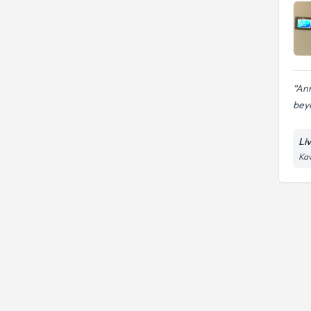
Ann
beye
Li
Kav