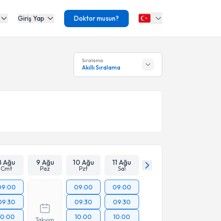
Giriş Yap
Doktor musun?
Sıralama
Akıllı Sıralama
8 Ağu
9 Ağu
10 Ağu
11 Ağu
Cmt
Paz
Pzt
Sal
09:00
09:00
09:00
09:30
09:30
09:30
10:00
10:00
10:00
Takvim