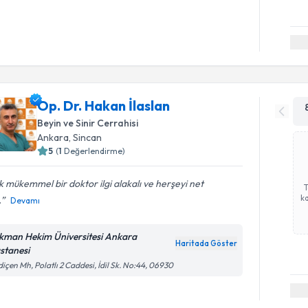
Op. Dr. Hakan İlaslan
Beyin ve Sinir Cerrahisi
Ankara
, Sincan
5
(
1
Değerlendirme)
 mükemmel bir doktor ilgi alakalı ve herşeyi net
ka
.
Devamı
kman Hekim Üniversitesi Ankara
Haritada Göster
stanesi
içen Mh, Polatlı 2 Caddesi, İdil Sk. No:44, 06930
Randevu T