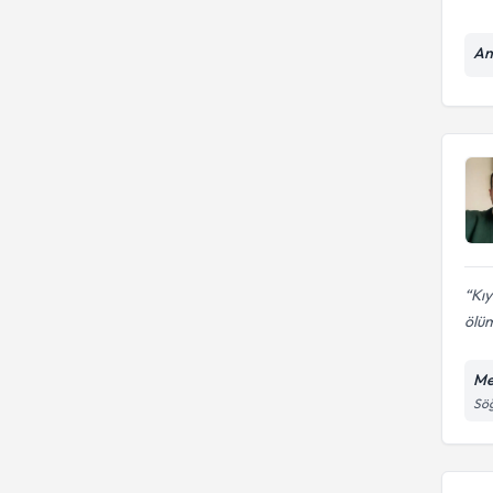
An
Kıy
ölüm
Me
Söğ