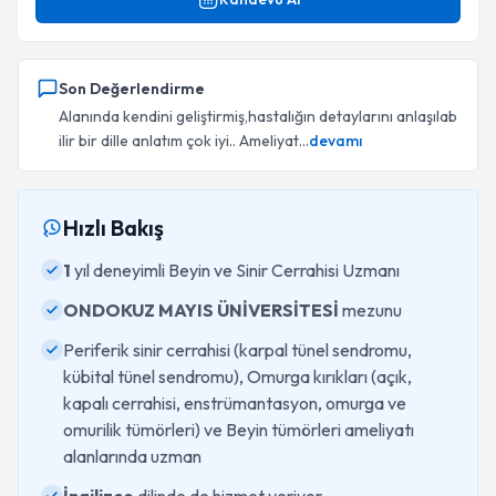
Son Değerlendirme
Alanında kendini geliştirmiş,hastalığın detaylarını anlaşılab
ilir bir dille anlatım çok iyi.. Ameliyat...
devamı
Hızlı Bakış
1
yıl deneyimli Beyin ve Sinir Cerrahisi Uzmanı
ONDOKUZ MAYIS ÜNİVERSİTESİ
mezunu
Periferik sinir cerrahisi (karpal tünel sendromu,
kübital tünel sendromu), Omurga kırıkları (açık,
kapalı cerrahisi, enstrümantasyon, omurga ve
omurilik tümörleri) ve Beyin tümörleri ameliyatı
alanlarında uzman