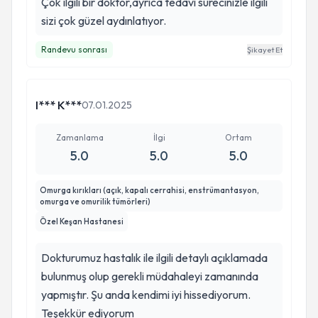
Çok ilgili bir doktor,ayrıca tedavi surecinizle ilgili
sizi çok güzel aydınlatıyor.
Randevu sonrası
Şikayet Et
I*** K***
07.01.2025
Zamanlama
İlgi
Ortam
5.0
5.0
5.0
Omurga kırıkları (açık, kapalı cerrahisi, enstrümantasyon,
omurga ve omurilik tümörleri)
Özel Keşan Hastanesi
Dokturumuz hastalık ile ilgili detaylı açıklamada
bulunmuş olup gerekli müdahaleyi zamanında
yapmıştır. Şu anda kendimi iyi hissediyorum.
Teşekkür ediyorum