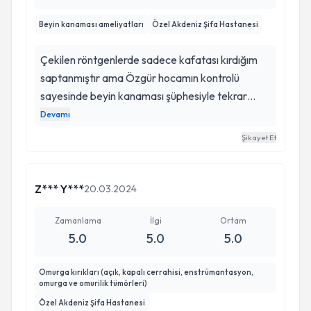
Beyin kanaması ameliyatları
Özel Akdeniz Şifa Hastanesi
Çekilen röntgenlerde sadece kafatası kırdığım
saptanmıştır ama Özgür hocamın kontrolü
sayesinde beyin kanaması şüphesiyle tekrar
tomografisi gönderildi ve kanama saptandı yani
Devamı
yaşamamı ilk önce Rabbıme sonradan Özgür
Şikayet Et
hocama borçluyum..aynı zamanda çok ilgili bir
doktor
Z*** Y***
20.03.2024
Zamanlama
İlgi
Ortam
5.0
5.0
5.0
Omurga kırıkları (açık, kapalı cerrahisi, enstrümantasyon,
omurga ve omurilik tümörleri)
Özel Akdeniz Şifa Hastanesi