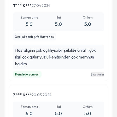
ailecek size çok teşekkür ediyoruz...
T*** K***
27.04.2024
Zamanlama
İlgi
Ortam
5.0
5.0
5.0
Özel Akdeniz Şifa Hastanesi
Hastalığımı çok açıklıyıcı bir şekilde anlattı çok
ilgili çok güler yüzlü kendisinden çok memnun
kaldım
Randevu sonrası
Şikayet Et
Z*** K***
20.03.2024
Zamanlama
İlgi
Ortam
5.0
5.0
5.0