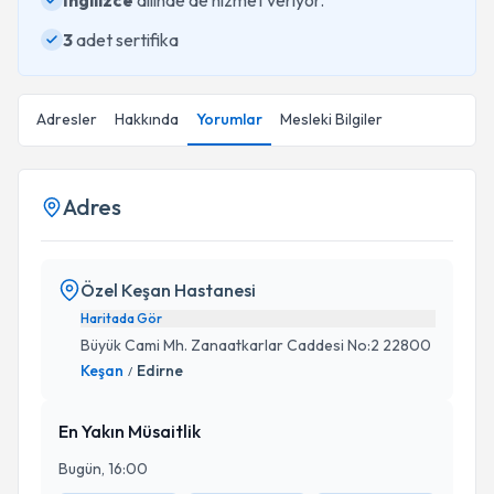
İngilizce
dilinde de hizmet veriyor.
3
adet sertifika
Adresler
Hakkında
Yorumlar
Mesleki Bilgiler
Adres
Özel Keşan Hastanesi
Haritada Gör
Büyük Cami Mh. Zanaatkarlar Caddesi No:2 22800
Keşan
Edirne
/
En Yakın Müsaitlik
Bugün, 16:00