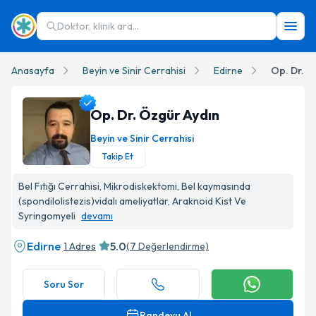
Doktor, klinik ara...
Anasayfa
Beyin ve Sinir Cerrahisi
Edirne
Op. Dr. Ö
Op. Dr. Özgür Aydın
Beyin ve Sinir Cerrahisi
Takip Et
Op. Dr. Özgür Aydın Profil Fotoğrafı
Bel Fıtığı Cerrahisi, Mikrodiskektomi, Bel kaymasında
(spondilolistezis)vidalı ameliyatlar, Araknoid Kist Ve
Syringomyeli
devamı
Edirne
5.0
1 Adres
(
7
Değerlendirme)
Soru Sor
Randevu Al