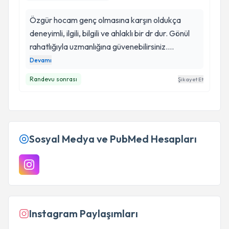
Özgür hocam genç olmasına karşın oldukça
deneyimli, ilgili, bilgili ve ahlaklı bir dr dur. Gönül
rahatlığıyla uzmanlığına güvenebilirsiniz.
Annemin 22 yıllık omurga hasarını ameliyat etti
Devamı
ve gerçekten çok iyi bir sonuç aldık.
Randevu sonrası
Şikayet Et
Başarılarınızın devamını dilerim dilerim hocam
Sosyal Medya ve PubMed Hesapları
Instagram Paylaşımları