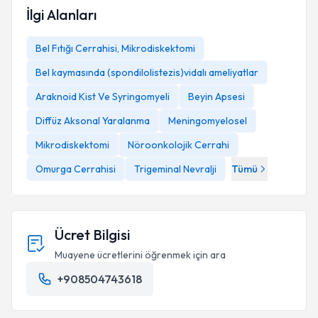
İlgi Alanları
Bel Fıtığı Cerrahisi, Mikrodiskektomi
Bel kaymasında (spondilolistezis)vidalı ameliyatlar
Araknoid Kist Ve Syringomyeli
Beyin Apsesi
Diffüz Aksonal Yaralanma
Meningomyelosel
Mikrodiskektomi
Nöroonkolojik Cerrahi
Omurga Cerrahisi
Trigeminal Nevralji
Tümü
Ücret Bilgisi
Muayene ücretlerini öğrenmek için ara
+908504743618