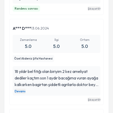
Randevu sonrası
Şikayet Et
A*** D***
13.06.2024
Zamanlama
İlgi
Ortam
5.0
5.0
5.0
Özel Akdeniz Şifa Hastanesi
18 yıldır bel fıtığı olan biriyim 2 kez ameliyat
dediler kaçtım son 1 aydır bacağıma vuran ayağa
kalkarken bagirtan şiddetli agrilarla doktor beye
geldik ameliyat önerdi bu sefer kacamadim ama
Devamı
iyi ki de kacmamisim çok memnun kaldım sıfır
Şikayet Et
ağrı ile başarılı bir ameliyat gerçekleştirdi elinize
emeğinize sağlık hocam başarılarınız daim olsun