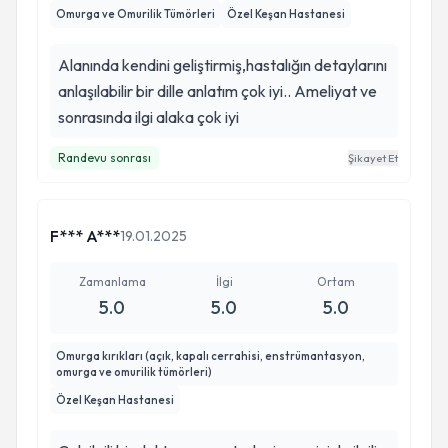
Omurga ve Omurilik Tümörleri
Özel Keşan Hastanesi
Alanında kendini geliştirmiş,hastalığın detaylarını
anlaşılabilir bir dille anlatım çok iyi.. Ameliyat ve
sonrasında ilgi alaka çok iyi
Randevu sonrası
Şikayet Et
F*** A***
19.01.2025
Zamanlama
İlgi
Ortam
5.0
5.0
5.0
Omurga kırıkları (açık, kapalı cerrahisi, enstrümantasyon,
omurga ve omurilik tümörleri)
Özel Keşan Hastanesi