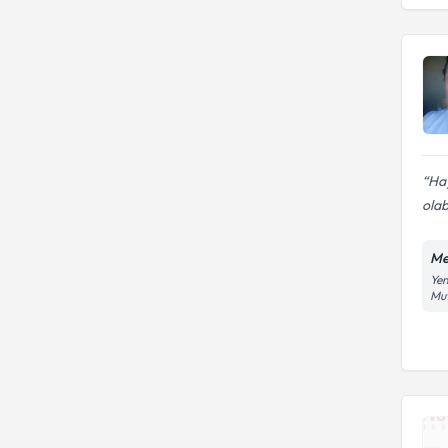
Ha
olab
Me
Yen
Mut