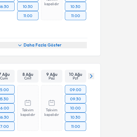
kapalıdır
16:30
10:30
10:30
11:00
11:00
Daha Fazla Göster
7 Ağu
8 Ağu
9 Ağu
10 Ağu
Cum
Cmt
Paz
Pzt
15:00
09:00
15:30
09:30
16:00
10:00
Takvim
Takvim
kapalıdır
kapalıdır
16:30
10:30
17:00
11:00