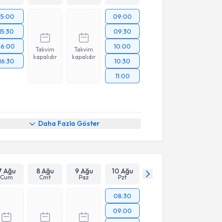
15:00
09:00
15:30
09:30
16:00
10:00
Takvim
Takvim
kapalıdır
kapalıdır
16:30
10:30
11:00
Daha Fazla Göster
7 Ağu
8 Ağu
9 Ağu
10 Ağu
Cum
Cmt
Paz
Pzt
08:30
09:00