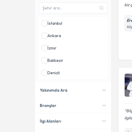
biz 
Erc
İstanbul
Köş
Ankara
İzmir
Balıkesir
Denizli
Kayseri
Yakınımda Ara
Kocaeli
Branşlar
Konumuma yakın uzmanları
Bil
göster
ilgi
İlgi Alanları