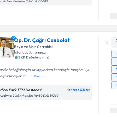
aklıdere, Bestekar Cd No:8, 06680
Op. Dr. Çağrı Canbolat
Beyin ve Sinir Cerrahisi
İstanbul
,
Sultangazi
5
(
21
Değerlendirme)
lardır bel ağrılarıyla savaşıyorken kendisiyle tanıştım. İyi
anışmışız diyorum....
Devamı
dical Park TEM Hastanesi
Haritada Göster
us Emre, Lütfi Aykaç Blv. No:80 D:G, 34260