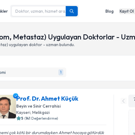
ikler
Blog
Kayıt Ol
om, Metastaz) Uygulayan Doktorlar - Uzm
taz)
uygulayan doktor - uzman bulundu.
omi
1
Prof. Dr. Ahmet Küçük
Beyin ve Sinir Cerrahisi
Kayseri
,
Melikgazi
5
(
141
Değerlendirme)
emi çok kötü bir durumdayken Ahmet hocaya götürdük