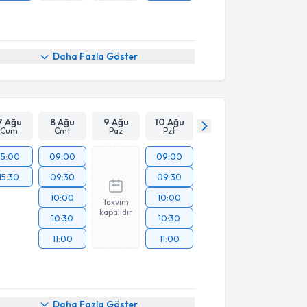
Daha Fazla Göster
7 Ağu
8 Ağu
9 Ağu
10 Ağu
Cum
Cmt
Paz
Pzt
15:00
09:00
09:00
15:30
09:30
09:30
10:00
10:00
Takvim
kapalıdır
10:30
10:30
11:00
11:00
akvimi Talebi
Daha Fazla Göster