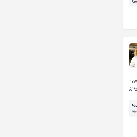
Kav
Yıl
ki t
Me
Yun