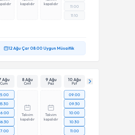
palıdır
kapalıdır
kapalıdır
11:00
11:10
12 Ağu
Çar
08:00
Uygun Müsaitlik
7 Ağu
8 Ağu
9 Ağu
10 Ağu
Cum
Cmt
Paz
Pzt
15:00
09:00
15:30
09:30
16:00
10:00
Takvim
Takvim
kapalıdır
kapalıdır
16:30
10:30
17:00
11:00