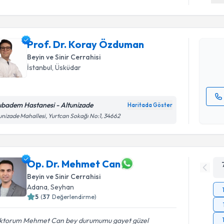
Prof. Dr.
oluşturun. 
Prof. Dr. Koray Özduman
hazırlandığ
Beyin ve Sinir Cerrahisi
E-posta Ad
İstanbul
,
Üsküdar
ıbadem Hastanesi - Altunizade
Haritada Göster
Kişisel
unizade Mahallesi, Yurtcan Sokağı No:1, 34662
okudum
işlenm
Op. Dr. Mehmet Can
Beyin ve Sinir Cerrahisi
Adana
,
Seyhan
5
(
37
Değerlendirme)
ktorum Mehmet Can bey durumumu gayet güzel