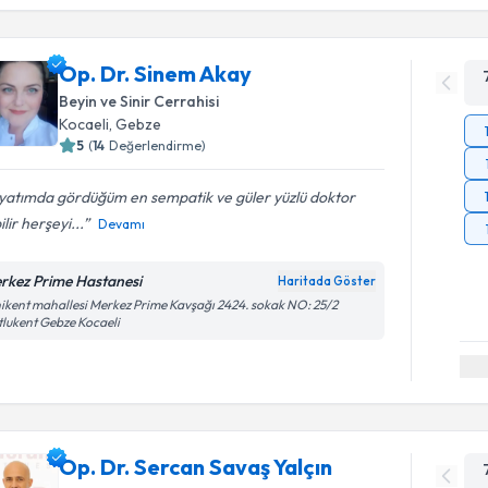
Op. Dr. Sinem Akay
Beyin ve Sinir Cerrahisi
Kocaeli
,
Gebze
5
(
14
Değerlendirme)
yatımda gördüğüm en sempatik ve güler yüzlü doktor
ilir herşeyi...
Devamı
rkez Prime Hastanesi
Haritada Göster
ikent mahallesi Merkez Prime Kavşağı 2424. sokak NO: 25/2
lukent Gebze Kocaeli
Op. Dr. Sercan Savaş Yalçın