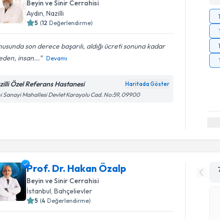
Beyin ve Sinir Cerrahisi
Aydın
,
Nazilli
5
(
12
Değerlendirme)
usunda son derece başarılı, aldığı ücreti sonuna kadar
den, insan...
Devamı
zilli Özel Referans Hastanesi
Haritada Göster
i Sanayi Mahallesi Devlet Karayolu Cad. No:59, 09900
Prof. Dr. Hakan Özalp
Beyin ve Sinir Cerrahisi
İstanbul
,
Bahçelievler
5
(
4
Değerlendirme)