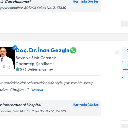
mir Can Hastanesi
Haritada Göster
şehir Mahallesi, 8019/16 Sokak No:18, 35630
Doç. Dr. İnan Gezgin
Beyin ve Sinir Cerrahisi
Gaziantep
,
Şehitkamil
5
(
3
Değerlendirme)
numdaki ciddi rahatsızlık nedeniyle çok zor bir süreç
dım. Gittiğim...
Devamı
r İnternational Hospital
Haritada Göster
ahitler, Gazi Muhtar Paşa Blv. No:56, 27090
Randevu T