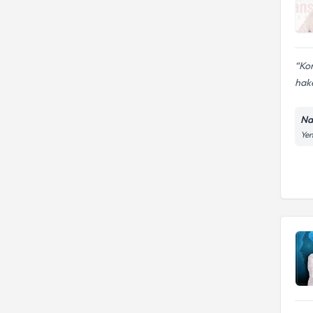
Kon
hake
Na
Yen