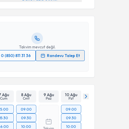
 Koray Özduman
için randevu takvimi talebi
Size bu uzmandan randevu almanız için bir takvim
ında e-posta ile bilgilendireceğiz.
resiniz
Takvim mevcut değil.
0 (850) 811 31 36
Randevu Talep Et
 verilerimin işlenmesine ilişkin
Aydınlatma Metni
'ni
 ve kişisel verilerimin belirtilen kapsamda
esini kabul ediyorum.
Takvim Talebini Gönder
7 Ağu
8 Ağu
9 Ağu
10 Ağu
Cum
Cmt
Paz
Pzt
15:00
09:00
09:00
15:30
09:30
09:30
16:00
10:00
10:00
Takvim