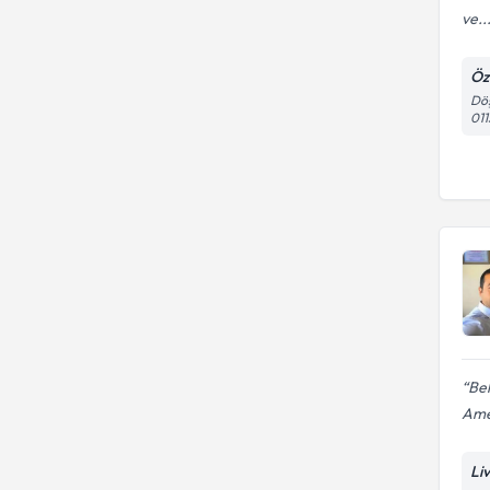
ve..
Öz
Döş
01
Bel
Amel
Li