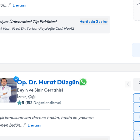
ka
çok...
Devamı
iyes Üniversitesi Tip Fakültesi
Haritada Göster
k Mah. Prof. Dr. Turhan Feyzioğlu Cad. No:42
Op. Dr. Murat Düzgün
Beyin ve Sinir Cerrahisi
İzmir
,
Çiğli
5
(
152
Değerlendirme)
gili konusuna son derece hakim, hasta ile yakınen
lenen bütün...
Devamı