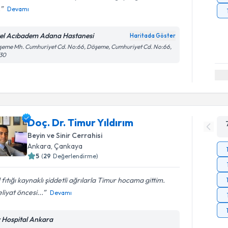
.
Devamı
el Acıbadem Adana Hastanesi
Haritada Göster
eme Mh. Cumhuriyet Cd. No:66, Döşeme, Cumhuriyet Cd. No:66,
130
Doç. Dr. Timur Yıldırım
Beyin ve Sinir Cerrahisi
Ankara
,
Çankaya
5
(
29
Değerlendirme)
 fıtığı kaynaklı şiddetli ağrılarla Timur hocama gittim.
iyat öncesi...
Devamı
v Hospital Ankara