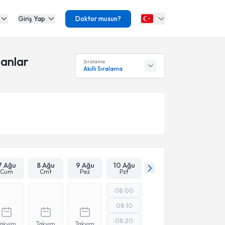
Giriş Yap
Doktor musun?
anlar
Sıralama
Akıllı Sıralama
7 Ağu
8 Ağu
9 Ağu
10 Ağu
Cum
Cmt
Paz
Pzt
08:00
08:10
08:20
Takvim
Takvim
Takvim