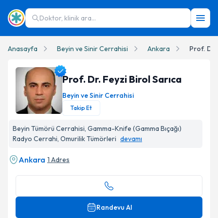
Doktor, klinik ara...
Anasayfa
Beyin ve Sinir Cerrahisi
Ankara
Prof. Dr.
Prof. Dr. Feyzi Birol Sarıca
Beyin ve Sinir Cerrahisi
Takip Et
Prof. Dr. Feyzi Birol Sarıca Profil Fotoğrafı
Beyin Tümörü Cerrahisi, Gamma-Knife (Gamma Bıçağı)
Radyo Cerrahi, Omurilik Tümörleri
devamı
Ankara
1 Adres
Randevu Al