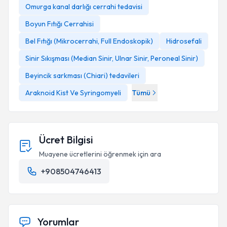
Omurga kanal darlığı cerrahi tedavisi
Boyun Fıtığı Cerrahisi
Bel Fıtığı (Mikrocerrahi, Full Endoskopik)
Hidrosefali
Sinir Sıkışması (Median Sinir, Ulnar Sinir, Peroneal Sinir)
Beyincik sarkması (Chiari) tedavileri
Araknoid Kist Ve Syringomyeli
Tümü
Feyzi Birol Sarıca, Professor Dr.
Ücret Bilgisi
Muayene ücretlerini öğrenmek için ara
+908504746413
Yorumlar