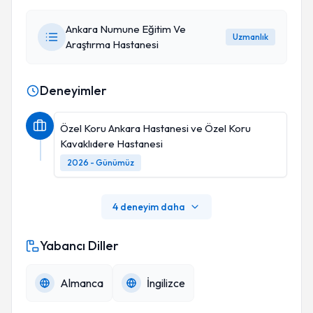
Ankara Numune Eğitim Ve
Uzmanlık
Araştırma Hastanesi
Deneyimler
Özel Koru Ankara Hastanesi ve Özel Koru
Kavaklıdere Hastanesi
2026 - Günümüz
Feyzi Birol Sarica, Professor Dr.
4 deneyim daha
Yabancı Diller
Almanca
İngilizce