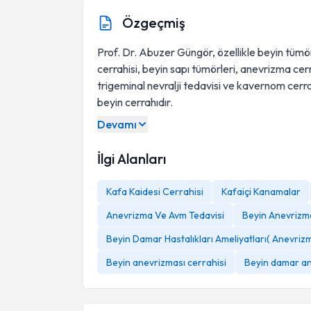
Özgeçmiş
Prof. Dr. Abuzer Güngör, özellikle beyin tümörl
cerrahisi, beyin sapı tümörleri, anevrizma ce
trigeminal nevralji tedavisi ve kavernom cerr
beyin cerrahıdır.
Devamı
İlgi Alanları
Kafa Kaidesi Cerrahisi
Kafaiçi Kanamalar
Anevrizma Ve Avm Tedavisi
Beyin Anevrizm
Beyin Damar Hastalıkları Ameliyatları( Anevri
Beyin anevrizması cerrahisi
Beyin damar an