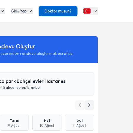
Giriş Yap
Doktor musun?
ndevu Oluştur
 üzerinden randevu oluşturmak ücretsiz.
calpark Bahçelievler Hastanesi
:1 Bahçelievler/İstanbul
Yarın
Pzt
Sal
9 Ağust
10 Ağust
11 Ağust