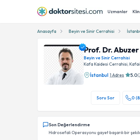
Uzmanlar
Klin
Anasayfa
Beyin ve Sinir Cerrahisi
İstanb
Prof. Dr. Abuze
Beyin ve Sinir Cerrahisi
Kafa Kaidesi Cerrahisi, Kafa
İstanbul
5.0
1 Adres
(
Prof. Dr. Abuzer Güngör Profil Fotoğrafı
Soru Sor
0 (8
Son Değerlendirme
Hidrosefali Operasyonu gayet başarılı bir şeki