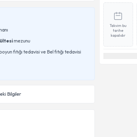
Takvim bu
manı
tarihe
kapalıdır
ültesi
mezunu
oyun fıtığı tedavisi ve Bel fıtığı tedavisi
ki Bilgiler