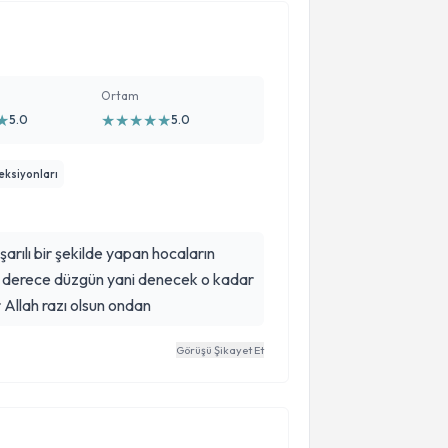
Ortam
★
★
★
★
★
★
5.0
5.0
eksiyonları
rılı bir şekilde yapan hocaların
n derece düzgün yani denecek o kadar
 Allah razı olsun ondan
Görüşü Şikayet Et