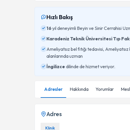
Hızlı Bakış
16
yıl deneyimli Beyin ve Sinir Cerrahisi Uz
Karadeniz Teknik Üniversitesi Tıp Fak
Ameliyatsız bel fıtığı tedavisi, Ameliyatsız b
alanlarında uzman
İngilizce
dilinde de hizmet veriyor.
Adresler
Hakkında
Yorumlar
Mesle
Adres
Klinik