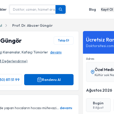
ikler
Blog
Kayıt Ol
ul
Prof. Dr. Abuzer Güngör
Ücretsiz Ra
r Güngör
Takip Et
Doktorsitesi.com
içi Kanamalar, Kafaiçi Tümörler
devamı
Adres
3
Değerlendirme)
Özel Medi
Kültür sok No
50) 811 51 99
Randevu Al
Ağustos 2026
Bugün
lde yapan hocaların hocası mütevazi...
devamı
8 Ağust