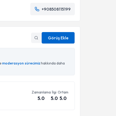
+908508115199
Görüş Ekle
ce
moderasyon sürecimiz
hakkında daha
Zamanlama
İlgi
Ortam
5.0
5.0
5.0