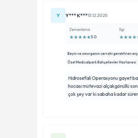
Y
Y*** K***
15.12.2025
Zamanlama
İlgi
★
★
★
★
★
★
★
★
★
5.0
Beyin ve omurganın cerrahi gerektiren enj
Özel Medicalpark Bahçelievler Hastanesi
Hidrosefali Operasyonu gayet başa
hocası mütevazi alçakgönüllü so
çok şey var ki sabaha kadar sürer