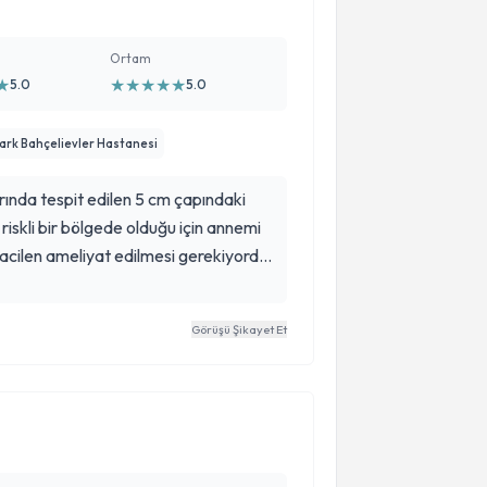
Ortam
★
★
★
★
★
★
5.0
5.0
ark Bahçelievler Hastanesi
nda tespit edilen 5 cm çapındaki
iskli bir bölgede olduğu için annemi
acilen ameliyat edilmesi gerekiyordu.
’nin farklı illerinde ve hastanelerinde
Görüşü Şikayet Et
r tümör
ylu olduğunu ve hemen ameliyat
atta annemizin acilen diyarbakırda
ire yetişemeyeceğini bile söyleyenler
ve sinir cerrahlarından biri olan
n MR görüntüsüne bakıp Tümör türünü