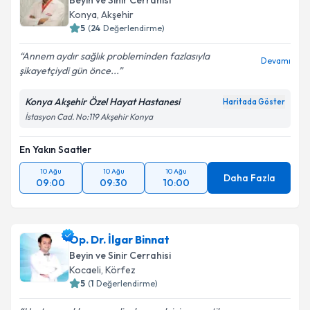
Beyin ve Sinir Cerrahisi
Konya
,
Akşehir
5
(
24
Değerlendirme)
Annem aydır sağlık probleminden fazlasıyla
Devamı
şikayetçiydi gün önce...
Konya Akşehir Özel Hayat Hastanesi
Haritada Göster
İstasyon Cad. No:119 Akşehir Konya
En Yakın Saatler
10 Ağu
10 Ağu
10 Ağu
Daha Fazla
09:00
09:30
10:00
Op. Dr. İlgar Binnat
Beyin ve Sinir Cerrahisi
Kocaeli
,
Körfez
5
(
1
Değerlendirme)