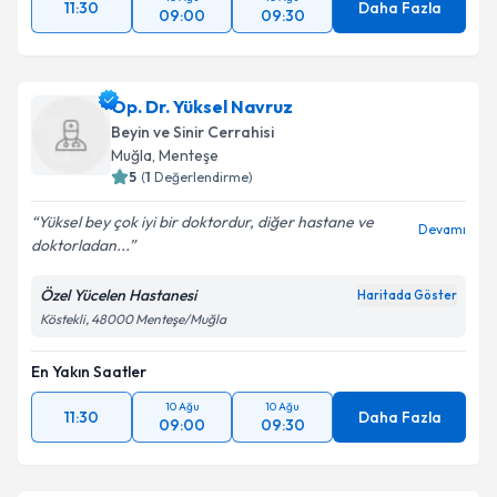
11:30
Daha Fazla
09:00
09:30
Op. Dr. Yüksel Navruz
Beyin ve Sinir Cerrahisi
Muğla
,
Menteşe
5
(
1
Değerlendirme)
Yüksel bey çok iyi bir doktordur, diğer hastane ve
Devamı
doktorladan...
Özel Yücelen Hastanesi
Haritada Göster
Köstekli, 48000 Menteşe/Muğla
En Yakın Saatler
10 Ağu
10 Ağu
11:30
Daha Fazla
09:00
09:30