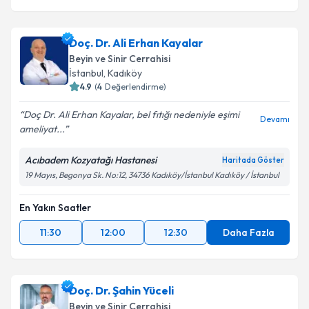
Doç. Dr. Ali Erhan Kayalar
Beyin ve Sinir Cerrahisi
İstanbul
,
Kadıköy
4.9
(
4
Değerlendirme)
Doç Dr. Ali Erhan Kayalar, bel fıtığı nedeniyle eşimi
Devamı
ameliyat...
Acıbadem Kozyatağı Hastanesi
Haritada Göster
19 Mayıs, Begonya Sk. No:12, 34736 Kadıköy/İstanbul Kadıköy / İstanbul
En Yakın Saatler
11:30
12:00
12:30
Daha Fazla
Doç. Dr. Şahin Yüceli
Beyin ve Sinir Cerrahisi