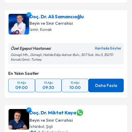
Doç. Dr. Ali Samancıoğlu
Beyin ve Sinir Cerrahisi
İzmir
,
Konak
Özel Egepol Hastanesi
Haritada Göster
Güneşli Mh., Güneşli, Halide Edip Adıvar Bulv., 507 Sok. No:3, 35270
Konak/İzmir, Turkey
En Yakın Saatler
10 Ağu
10 Ağu
10 Ağu
Daha Fazla
09:00
09:30
10:00
Doç. Dr. Miktat Kaya
Beyin ve Sinir Cerrahisi
İstanbul
,
Şişli