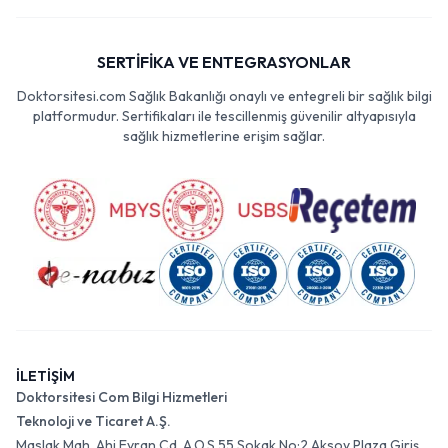
SERTİFİKA VE ENTEGRASYONLAR
Doktorsitesi.com Sağlık Bakanlığı onaylı ve entegreli bir sağlık bilgi
platformudur. Sertifikaları ile tescillenmiş güvenilir altyapısıyla
sağlık hizmetlerine erişim sağlar.
İLETİŞİM
Doktorsitesi Com Bilgi Hizmetleri
Teknoloji ve Ticaret A.Ş.
Maslak Mah. Ahi Evran Cd. A.O.S 55 Sokak No:2 Aksoy Plaza Giriş