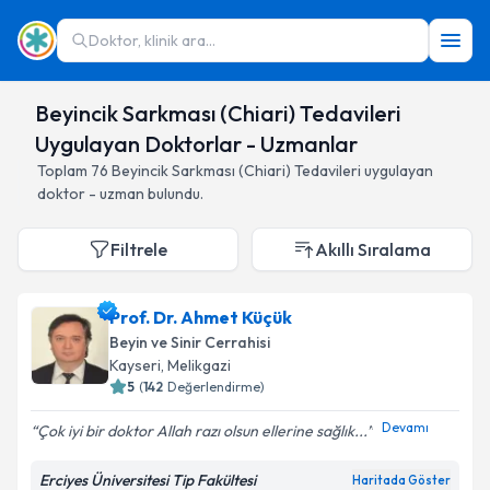
Doktor, klinik ara...
Beyincik Sarkması (Chiari) Tedavileri
Uygulayan Doktorlar - Uzmanlar
Toplam
76
Beyincik Sarkması (Chiari) Tedavileri
uygulayan
doktor - uzman bulundu.
Filtrele
Akıllı Sıralama
Prof. Dr. Ahmet Küçük
Beyin ve Sinir Cerrahisi
Kayseri
,
Melikgazi
5
(
142
Değerlendirme)
Devamı
Çok iyi bir doktor Allah razı olsun ellerine sağlık...
Erciyes Üniversitesi Tip Fakültesi
Haritada Göster