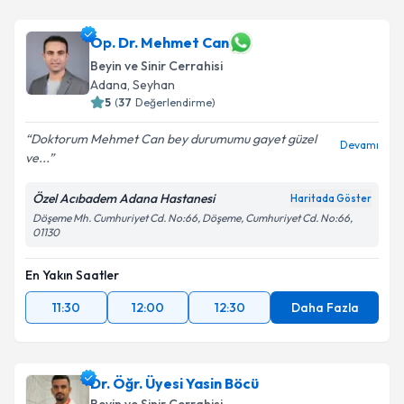
Op. Dr. Mehmet Can
Beyin ve Sinir Cerrahisi
Adana
,
Seyhan
5
(
37
Değerlendirme)
Doktorum Mehmet Can bey durumumu gayet güzel
Devamı
ve...
Özel Acıbadem Adana Hastanesi
Haritada Göster
Döşeme Mh. Cumhuriyet Cd. No:66, Döşeme, Cumhuriyet Cd. No:66,
01130
En Yakın Saatler
11:30
12:00
12:30
Daha Fazla
Dr. Öğr. Üyesi Yasin Böcü