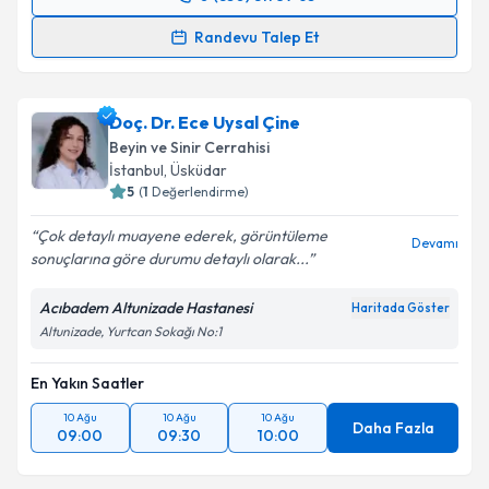
Randevu Takvimi Talebi
Randevu Talep Et
Prof. Dr. Osman Tayfun Dalbastı
için randevu
takvimi talebi oluşturun. Size bu uzmandan randevu
Doç. Dr. Ece Uysal Çine
almanız için bir takvim hazırlandığında e-posta ile
bilgilendireceğiz.
Beyin ve Sinir Cerrahisi
İstanbul
,
Üsküdar
E-posta Adresiniz
5
(
1
Değerlendirme)
Çok detaylı muayene ederek, görüntüleme
Devamı
sonuçlarına göre durumu detaylı olarak...
Kişisel verilerimin işlenmesine ilişkin
Aydınlatma
Acıbadem Altunizade Hastanesi
Haritada Göster
Metni
'ni okudum ve kişisel verilerimin belirtilen
Altunizade, Yurtcan Sokağı No:1
kapsamda işlenmesini kabul ediyorum.
En Yakın Saatler
Takvim Talebini Gönder
10 Ağu
10 Ağu
10 Ağu
Daha Fazla
09:00
09:30
10:00