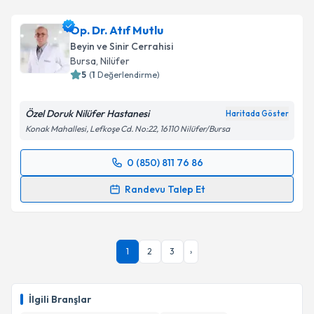
Prof. Dr. Erol Öksüz
için randevu takvimi talebi
oluşturun. Size bu uzmandan randevu almanız için bir
Op. Dr. Atıf Mutlu
takvim hazırlandığında e-posta ile bilgilendireceğiz.
Beyin ve Sinir Cerrahisi
E-posta Adresiniz
Bursa
,
Nilüfer
5
(
1
Değerlendirme)
Özel Doruk Nilüfer Hastanesi
Haritada Göster
Kişisel verilerimin işlenmesine ilişkin
Aydınlatma
Konak Mahallesi, Lefkoşe Cd. No:22, 16110 Nilüfer/Bursa
Metni
'ni okudum ve kişisel verilerimin belirtilen
kapsamda işlenmesini kabul ediyorum.
0 (850) 811 76 86
Randevu Takvimi Talebi
Randevu Talep Et
Takvim Talebini Gönder
Op. Dr. Atıf Mutlu
için randevu takvimi talebi
oluşturun. Size bu uzmandan randevu almanız için bir
takvim hazırlandığında e-posta ile bilgilendireceğiz.
1
2
3
›
E-posta Adresiniz
İlgili Branşlar