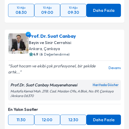
10 Ağu
10 Ağu
10 Ağu
Daha Fazla
08:30
09:00
09:30
Prof. Dr. Suat Canbay
Beyin ve Sinir Cerrahisi
Ankara
,
Çankaya
4.9
(
6
Değerlendirme)
Suat hocam ve ekibi çok profesyonel, bir şekilde
Devamı
artık...
Prof.Dr. Suat Canbay Muayenehanesi
Haritada Göster
Mustafa Kemal Mah. 2118. Cad. Maidan Ofis, A Blok, No: 89, Çankaya
/Ankara 06370
En Yakın Saatler
11:30
12:00
12:30
Daha Fazla