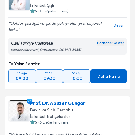
İstanbul
,
Şişli
5
(
1
Değerlendirme)
Doktor çok ilgili ve işinde çok iyi olan profosyonel
Devamı
biri...
Özel Türkiye Hastanesi
Haritada Göster
Merkez Mahallesi, Darülaceze Cd. 14/1, 34381
En Yakın Saatler
10 Ağu
10 Ağu
10 Ağu
Daha Fazla
09:00
09:30
10:00
Prof. Dr. Abuzer Güngör
Beyin ve Sinir Cerrahisi
İstanbul
,
Bahçelievler
5
(
3
Değerlendirme)
Hidrosefali Operasyonu gayet başarılı bir şekilde