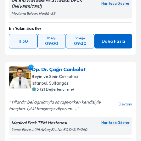
DR.RIDVAN EGE HASTANESİ(UFUK
Haritada Göster
ÜNİVERSİTESİ)
Mevlana Bulvarı No:86-88
En Yakın Saatler
10 Ağu
10 Ağu
11:30
Daha Fazla
09:00
09:30
Op. Dr. Çağrı Canbolat
Beyin ve Sinir Cerrahisi
İstanbul
,
Sultangazi
5
(
21
Değerlendirme)
Yıllardır bel ağrılarıyla savaşıyorken kendisiyle
Devamı
tanıştım. İyi ki tanışmışız diyorum....
Medical Park TEM Hastanesi
Haritada Göster
Yunus Emre, Lütfi Aykaç Blv. No:80 D:G, 34260