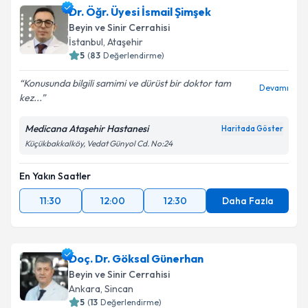
Dr. Öğr. Üyesi İsmail Şimşek
Beyin ve Sinir Cerrahisi
İstanbul
,
Ataşehir
5
(
83
Değerlendirme)
Konusunda bilgili samimi ve dürüst bir doktor tam
Devamı
kez...
Medicana Ataşehir Hastanesi
Haritada Göster
Küçükbakkalköy, Vedat Günyol Cd. No:24
En Yakın Saatler
11:30
12:00
12:30
Daha Fazla
Doç. Dr. Göksal Günerhan
Beyin ve Sinir Cerrahisi
Ankara
,
Sincan
5
(
13
Değerlendirme)