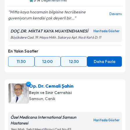
5
(
4
Değerlendirme)
Mitta kaya hocamızin bilgisine tecrübesine
Devamı
guveniyorum kendisi çok deyerli bir...
DOÇ.DR. MİKTAT KAYA MUAYENEHANESİ
Haritada Göster
Büyükdere Cad. 19. Mayıs MAh. Sakarya Apt. No:6 Kat 6 D: 11
En Yakın Saatler
11:30
12:00
12:30
Daha Fazla
Op. Dr. Cemali Şahin
Beyin ve Sinir Cerrahisi
Samsun
,
Canik
Özel Medicana International Samsun
Haritada Göster
Hastanesi
Yeni Mah. Şehit Mesut Birinci Cad.No:85