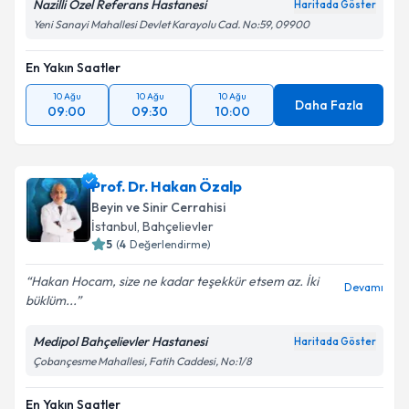
Nazilli Özel Referans Hastanesi
Haritada Göster
Yeni Sanayi Mahallesi Devlet Karayolu Cad. No:59, 09900
En Yakın Saatler
10 Ağu
10 Ağu
10 Ağu
Daha Fazla
09:00
09:30
10:00
Prof. Dr. Hakan Özalp
Beyin ve Sinir Cerrahisi
İstanbul
,
Bahçelievler
5
(
4
Değerlendirme)
Hakan Hocam, size ne kadar teşekkür etsem az. İki
Devamı
büklüm...
Medipol Bahçelievler Hastanesi
Haritada Göster
Çobançesme Mahallesi, Fatih Caddesi, No:1/8
En Yakın Saatler