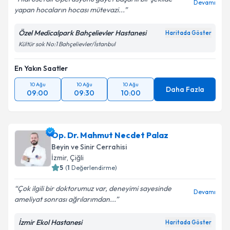
Devamı
yapan hocaların hocası mütevazi...
Özel Medicalpark Bahçelievler Hastanesi
Haritada Göster
Kültür sok No:1 Bahçelievler/İstanbul
En Yakın Saatler
10 Ağu
10 Ağu
10 Ağu
Daha Fazla
09:00
09:30
10:00
Op. Dr. Mahmut Necdet Palaz
Beyin ve Sinir Cerrahisi
İzmir
,
Çiğli
5
(
1
Değerlendirme)
Çok ilgili bir doktorumuz var, deneyimi sayesinde
Devamı
ameliyat sonrası ağrılarımdan...
İzmir Ekol Hastanesi
Haritada Göster