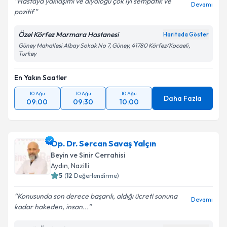
Hastaya yaklaşımı ve diyologu çok iyi sempatik ve
Devamı
pozitif
Özel Körfez Marmara Hastanesi
Haritada Göster
Güney Mahallesi Albay Sokak No 7, Güney, 41780 Körfez/Kocaeli,
Turkey
En Yakın Saatler
10 Ağu
10 Ağu
10 Ağu
Daha Fazla
09:00
09:30
10:00
Op. Dr. Sercan Savaş Yalçın
Beyin ve Sinir Cerrahisi
Aydın
,
Nazilli
5
(
12
Değerlendirme)
Konusunda son derece başarılı, aldığı ücreti sonuna
Devamı
kadar hakeden, insan...