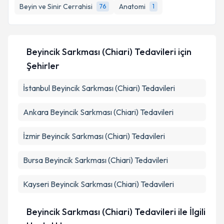
Beyin ve Sinir Cerrahisi
Anatomi
76
1
Kişisel verilerimin işlenmesine ilişkin
Aydınlatma
Metni
'ni okudum ve kişisel verilerimin belirtilen
kapsamda işlenmesini kabul ediyorum.
Beyincik Sarkması (Chiari) Tedavileri
için
Şehirler
Takvim Talebini Gönder
İstanbul
Beyincik Sarkması (Chiari) Tedavileri
Ankara
Beyincik Sarkması (Chiari) Tedavileri
İzmir
Beyincik Sarkması (Chiari) Tedavileri
Bursa
Beyincik Sarkması (Chiari) Tedavileri
Kayseri
Beyincik Sarkması (Chiari) Tedavileri
Beyincik Sarkması (Chiari) Tedavileri ile İlgili