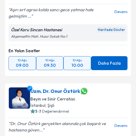
Aşırı sırt agrısıı kolda sancı gece yatmaz hale
Devamı
gelmiştim ...
Özel Koru Sincan Hastanesi
Haritada Göster
Akşemsettin Mah. Huzur Sokak No:1
En Yakın Saatler
10 Ağu
10 Ağu
10 Ağu
Daha Fazla
09:00
09:30
10:00
Uzm. Dr. Onur Öztürk
Beyin ve Sinir Cerrahisi
İstanbul
,
Şişli
5
(
1
Değerlendirme)
Dr. Onur Öztürk gerçekten alanında çok başarılı ve
Devamı
hastasına güven...