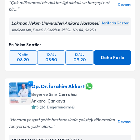
Çok mükemmel bir doktor ilgi alakalı ve herşeyi net
Devamı
bir...
Lokman Hekim Üniversitesi Ankara Hastanesi
Haritada Göster
Andiçen Mh, Polatlı 2 Caddesi, İdil Sk. No:44, 06930
En Yakın Saatler
10 Ağu
10 Ağu
10 Ağu
Daha Fazla
08:20
08:50
09:20
Op. Dr. İbrahim Akkurt
Beyin ve Sinir Cerrahisi
Ankara
,
Çankaya
5
(
26
Değerlendirme)
Hocamı yozgat şehir hastanesinde çalıştığı dönemden
Devamı
tanıyorum. yıldır olan...