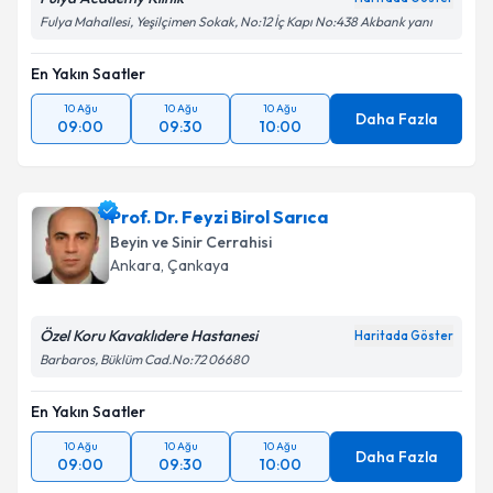
Kişisel verilerimin işlenmesine ilişkin
Aydınlatma
Fulya Mahallesi, Yeşilçimen Sokak, No:12 İç Kapı No:438 Akbank yanı
Metni
'ni okudum ve kişisel verilerimin belirtilen
kapsamda işlenmesini kabul ediyorum.
En Yakın Saatler
10 Ağu
10 Ağu
10 Ağu
Daha Fazla
09:00
09:30
10:00
Takvim Talebini Gönder
Prof. Dr. Feyzi Birol Sarıca
Beyin ve Sinir Cerrahisi
Ankara
,
Çankaya
Özel Koru Kavaklıdere Hastanesi
Haritada Göster
Barbaros, Büklüm Cad.No:72 06680
En Yakın Saatler
10 Ağu
10 Ağu
10 Ağu
Daha Fazla
09:00
09:30
10:00