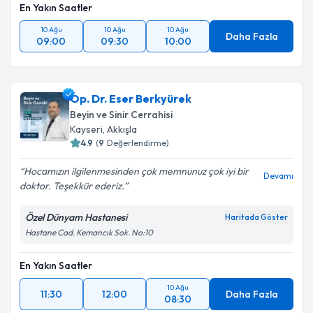
En Yakın Saatler
10 Ağu
10 Ağu
10 Ağu
Daha Fazla
09:00
09:30
10:00
Op. Dr. Eser Berkyürek
Beyin ve Sinir Cerrahisi
Kayseri
,
Akkışla
4.9
(
9
Değerlendirme)
Hocamızın ilgilenmesinden çok memnunuz çok iyi bir
Devamı
doktor. Teşekkür ederiz.
Özel Dünyam Hastanesi
Haritada Göster
Hastane Cad. Kemancık Sok. No:10
En Yakın Saatler
10 Ağu
11:30
12:00
Daha Fazla
08:30