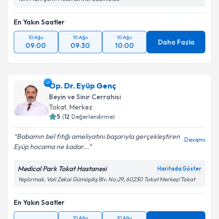
En Yakın Saatler
10 Ağu
10 Ağu
10 Ağu
Daha Fazla
09:00
09:30
10:00
Op. Dr. Eyüp Genç
Beyin ve Sinir Cerrahisi
Tokat
,
Merkez
5
(
12
Değerlendirme)
Babamın bel fıtığı ameliyatını başarıyla gerçekleştiren
Devamı
Eyüp hocama ne kadar...
Medical Park Tokat Hastanesi
Haritada Göster
Yeşilırmak, Vali Zekai Gümüşdiş Blv. No:29, 60230 Tokat Merkez/Tokat
En Yakın Saatler
10 Ağu
10 Ağu