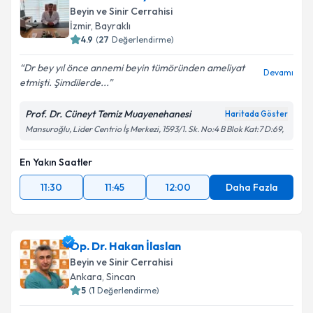
Beyin ve Sinir Cerrahisi
İzmir
,
Bayraklı
4.9
(
27
Değerlendirme)
Dr bey yıl önce annemi beyin tümöründen ameliyat
Devamı
etmişti. Şimdilerde...
Prof. Dr. Cüneyt Temiz Muayenehanesi
Haritada Göster
Mansuroğlu, Lider Centrio İş Merkezi, 1593/1. Sk. No:4 B Blok Kat:7 D:69,
En Yakın Saatler
11:30
11:45
12:00
Daha Fazla
Op. Dr. Hakan İlaslan
Beyin ve Sinir Cerrahisi
Ankara
,
Sincan
5
(
1
Değerlendirme)