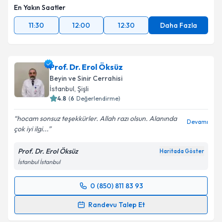
En Yakın Saatler
11:30
12:00
12:30
Daha Fazla
Prof. Dr. Erol Öksüz
Beyin ve Sinir Cerrahisi
İstanbul
,
Şişli
4.8
(
6
Değerlendirme)
hocam sonsuz teşekkürler. Allah razı olsun. Alanında
Devamı
çok iyi ilgi...
Prof. Dr. Erol Öksüz
Haritada Göster
İstanbul İstanbul
0 (850) 811 83 93
Randevu Takvimi Talebi
Randevu Talep Et