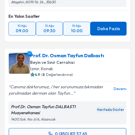
Ataşehir, 8019/16. Sk., 35630
En Yakın Saatler
10 Ağu
10 Ağu
10 Ağu
Daha Fazla
09:00
09:30
10:00
Prof. Dr. Osman Tayfun Dalbastı
Beyin ve Sinir Cerrahisi
İzmir
,
Konak
4.9
(
8
Değerlendirme)
Canımız doktorumuz, / her sorunumuza bıkmadan
Devamı
yorulmadan derman olan Tayfun...
Prof.Dr. Osman Tayfun DALBASTI
Haritada Göster
Muayenehanesi
1400 Sok. No: 6/6, Alsancak
0 (850) 811 37 65