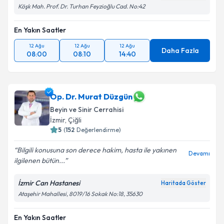
Köşk Mah. Prof. Dr. Turhan Feyzioğlu Cad. No:42
En Yakın Saatler
12 Ağu
12 Ağu
12 Ağu
Daha Fazla
08:00
08:10
14:40
Op. Dr. Murat Düzgün
Beyin ve Sinir Cerrahisi
İzmir
,
Çiğli
5
(
152
Değerlendirme)
Bilgili konusuna son derece hakim, hasta ile yakınen
Devamı
ilgilenen bütün...
İzmir Can Hastanesi
Haritada Göster
Ataşehir Mahallesi, 8019/16 Sokak No:18, 35630
En Yakın Saatler