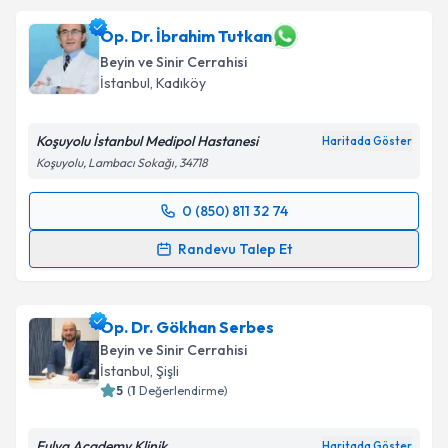
Op. Dr. İbrahim Tutkan
Beyin ve Sinir Cerrahisi
İstanbul
,
Kadıköy
Koşuyolu İstanbul Medipol Hastanesi
Haritada Göster
Koşuyolu, Lambacı Sokağı, 34718
0 (850) 811 32 74
Randevu Takvimi Talebi
Randevu Talep Et
Op. Dr. İbrahim Tutkan
için randevu takvimi talebi
oluşturun. Size bu uzmandan randevu almanız için bir
Op. Dr. Gökhan Serbes
takvim hazırlandığında e-posta ile bilgilendireceğiz.
Beyin ve Sinir Cerrahisi
E-posta Adresiniz
İstanbul
,
Şişli
5
(
1
Değerlendirme)
Fulya Academy Klinik
Haritada Göster