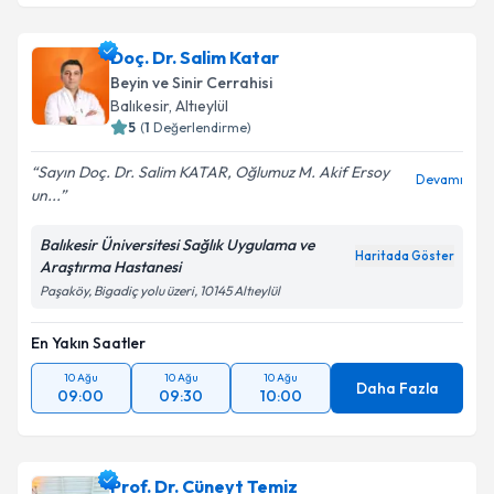
Doç. Dr. Salim Katar
Beyin ve Sinir Cerrahisi
Balıkesir
,
Altıeylül
5
(
1
Değerlendirme)
Sayın Doç. Dr. Salim KATAR, Oğlumuz M. Akif Ersoy
Devamı
un...
Balıkesir Üniversitesi Sağlık Uygulama ve
Haritada Göster
Araştırma Hastanesi
Paşaköy, Bigadiç yolu üzeri, 10145 Altıeylül
En Yakın Saatler
10 Ağu
10 Ağu
10 Ağu
Daha Fazla
09:00
09:30
10:00
Prof. Dr. Cüneyt Temiz