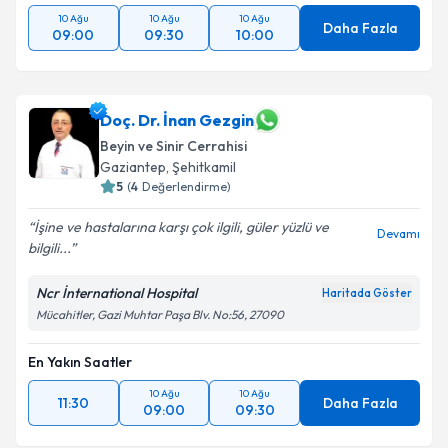
10 Ağu
10 Ağu
10 Ağu
Daha Fazla
09:00
09:30
10:00
Doç. Dr. İnan Gezgin
Beyin ve Sinir Cerrahisi
Gaziantep
,
Şehitkamil
5
(
4
Değerlendirme)
İşine ve hastalarına karşı çok ilgili, güler yüzlü ve
Devamı
bilgili...
Ncr İnternational Hospital
Haritada Göster
Mücahitler, Gazi Muhtar Paşa Blv. No:56, 27090
En Yakın Saatler
10 Ağu
10 Ağu
11:30
Daha Fazla
09:00
09:30