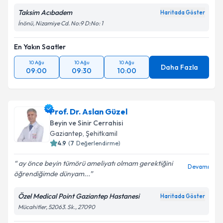
Taksim Acıbadem
Haritada Göster
İnönü, Nizamiye Cd. No:9 D:No: 1
En Yakın Saatler
10 Ağu
10 Ağu
10 Ağu
Daha Fazla
09:00
09:30
10:00
Prof. Dr. Aslan Güzel
Beyin ve Sinir Cerrahisi
Gaziantep
,
Şehitkamil
4.9
(
7
Değerlendirme)
ay önce beyin tümörü ameliyatı olmam gerektiğini
Devamı
öğrendiğimde dünyam...
Özel Medical Point Gaziantep Hastanesi
Haritada Göster
Mücahitler, 52063. Sk., 27090