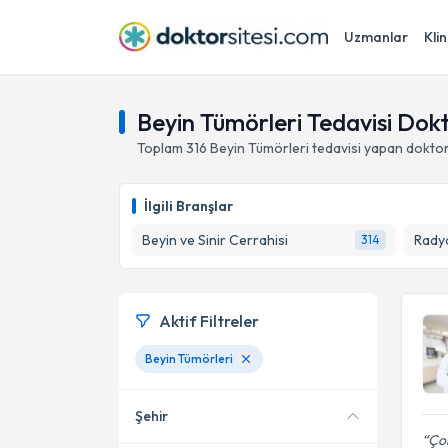
Uzmanlar
Klin
Beyin Tümörleri Tedavisi Dokt
Toplam
316
Beyin Tümörleri
tedavisi yapan doktor
İlgili Branşlar
Beyin ve Sinir Cerrahisi
Radya
314
Aktif Filtreler
Beyin Tümörleri
Şehir
Ço