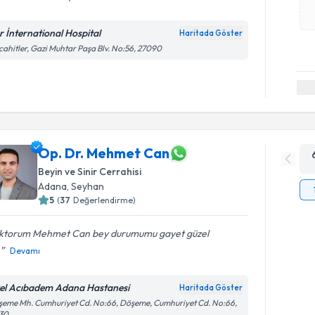
r İnternational Hospital
Haritada Göster
ahitler, Gazi Muhtar Paşa Blv. No:56, 27090
Op. Dr. Mehmet Can
Beyin ve Sinir Cerrahisi
Adana
,
Seyhan
5
(
37
Değerlendirme)
ktorum Mehmet Can bey durumumu gayet güzel
.
Devamı
el Acıbadem Adana Hastanesi
Haritada Göster
eme Mh. Cumhuriyet Cd. No:66, Döşeme, Cumhuriyet Cd. No:66,
130