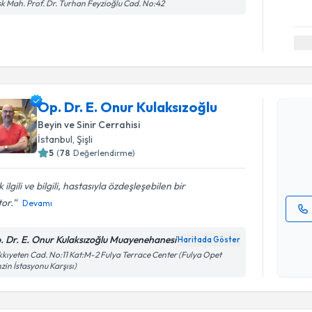
k Mah. Prof. Dr. Turhan Feyzioğlu Cad. No:42
Randevu T
Op. Dr. E. Onur Kulaksızoğlu
Op. Dr. E.
oluşturun. 
Beyin ve Sinir Cerrahisi
hazırlandığ
İstanbul
,
Şişli
5
(
78
Değerlendirme)
E-posta Ad
 ilgili ve bilgili, hastasıyla özdeşleşebilen bir
or.
Devamı
Kişisel
. Dr. E. Onur Kulaksızoğlu Muayenehanesi
Haritada Göster
okudum
kıyeten Cad. No:11 Kat:M-2 Fulya Terrace Center (Fulya Opet
işlenm
zin İstasyonu Karşısı)