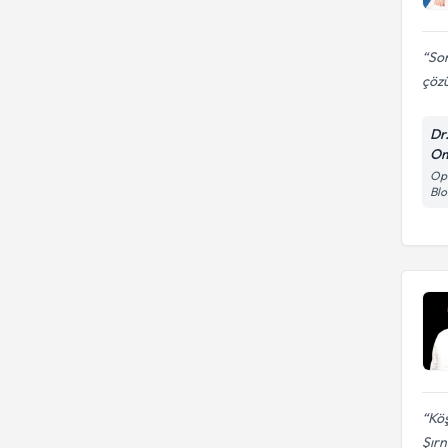
Son
çözü
Dr
Om
Opt
Blo
Köş
Şırn