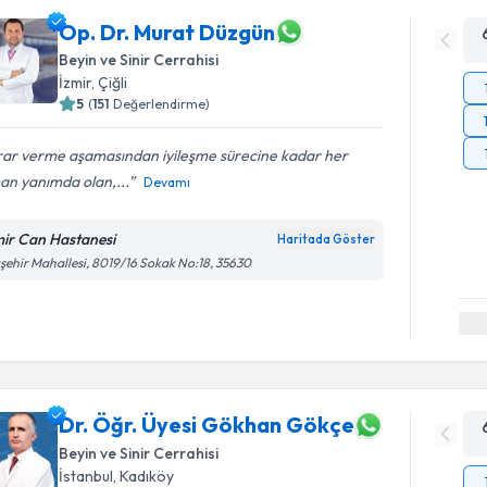
Op. Dr. Murat Düzgün
Beyin ve Sinir Cerrahisi
İzmir
,
Çiğli
5
(
151
Değerlendirme)
rar verme aşamasından iyileşme sürecine kadar her
an yanımda olan,...
Devamı
mir Can Hastanesi
Haritada Göster
şehir Mahallesi, 8019/16 Sokak No:18, 35630
Dr. Öğr. Üyesi Gökhan Gökçe
Beyin ve Sinir Cerrahisi
İstanbul
,
Kadıköy