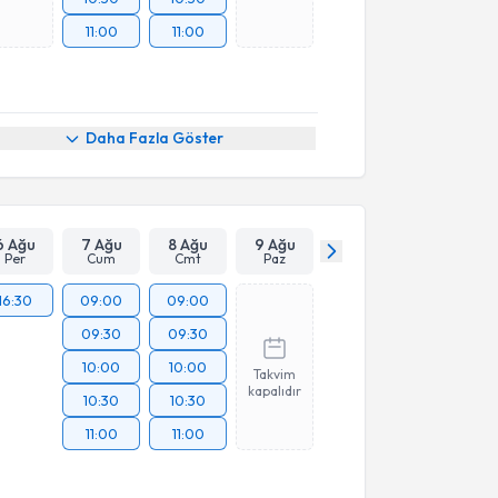
11:00
11:00
Daha Fazla Göster
6 Ağu
7 Ağu
8 Ağu
9 Ağu
Per
Cum
Cmt
Paz
16:30
09:00
09:00
09:30
09:30
10:00
10:00
Takvim
kapalıdır
10:30
10:30
11:00
11:00