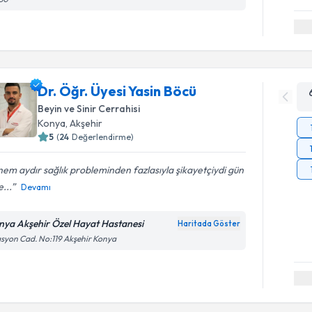
Dr. Öğr. Üyesi Yasin Böcü
Beyin ve Sinir Cerrahisi
Konya
,
Akşehir
5
(
24
Değerlendirme)
em aydır sağlık probleminden fazlasıyla şikayetçiydi gün
...
Devamı
nya Akşehir Özel Hayat Hastanesi
Haritada Göster
asyon Cad. No:119 Akşehir Konya