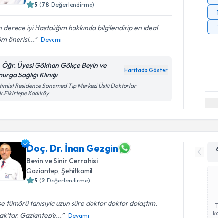
5
(
78
Değerlendirme)
 derece iyi Hastalığım hakkında bilgilendirip en ideal
m önerisi...
Devamı
. Öğr. Üyesi Gökhan Gökçe Beyin ve
Haritada Göster
urga Sağlığı Kliniği
imist Residence Sonomed Tıp Merkezi Üstü Doktorlar
k.Fikirtepe Kadıköy
Doç. Dr. İnan Gezgin
Beyin ve Sinir Cerrahisi
Gaziantep
,
Şehitkamil
5
(
2
Değerlendirme)
e tümörü tanısıyla uzun süre doktor doktor dolaştım.
ka
ak’tan Gaziantep’e...
Devamı