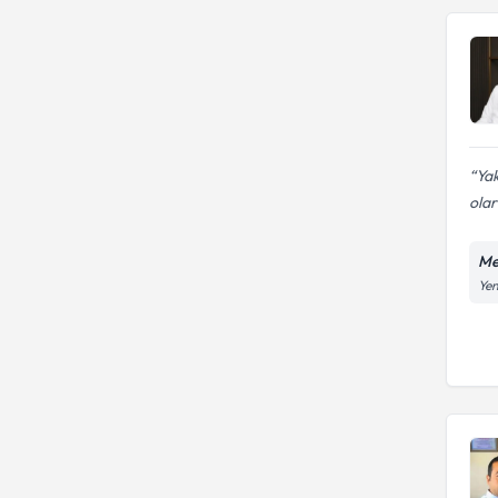
Yak
olar
Me
Yen