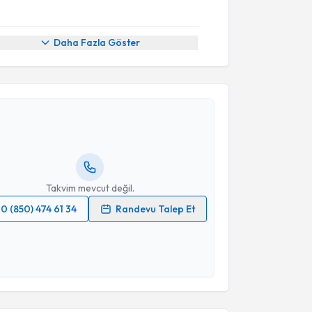
Daha Fazla Göster
akvimi Talebi
 Onur Kulaksızoğlu
için randevu takvimi talebi
Size bu uzmandan randevu almanız için bir takvim
ında e-posta ile bilgilendireceğiz.
resiniz
Takvim mevcut değil.
0 (850) 474 61 34
Randevu Talep Et
 verilerimin işlenmesine ilişkin
Aydınlatma Metni
'ni
 ve kişisel verilerimin belirtilen kapsamda
esini kabul ediyorum.
Takvim Talebini Gönder