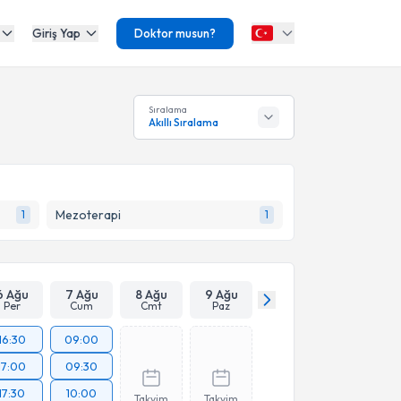
Giriş Yap
Doktor musun?
Sıralama
Akıllı Sıralama
Mezoterapi
1
1
6 Ağu
7 Ağu
8 Ağu
9 Ağu
Per
Cum
Cmt
Paz
16:30
09:00
17:00
09:30
17:30
10:00
Takvim
Takvim