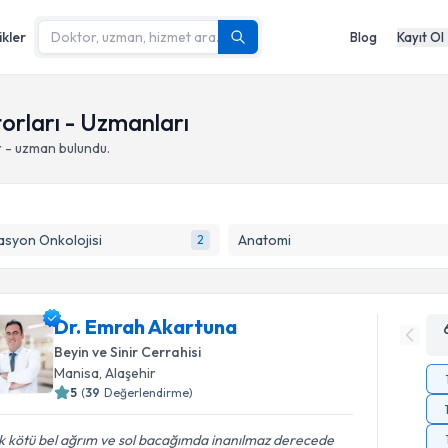
ikler
Blog
Kayıt Ol
orları - Uzmanları
 - uzman bulundu.
syon Onkolojisi
Anatomi
2
Dr. Emrah Akartuna
Beyin ve Sinir Cerrahisi
Manisa
,
Alaşehir
5
(
39
Değerlendirme)
k kötü bel ağrım ve sol bacağımda inanılmaz derecede