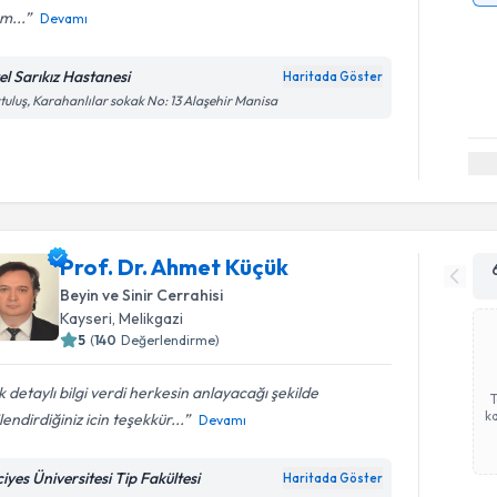
m...
Devamı
el Sarıkız Hastanesi
Haritada Göster
tuluş, Karahanlılar sokak No: 13 Alaşehir Manisa
Prof. Dr. Ahmet Küçük
Beyin ve Sinir Cerrahisi
Kayseri
,
Melikgazi
5
(
140
Değerlendirme)
 detaylı bilgi verdi herkesin anlayacağı şekilde
ka
ilendirdiğiniz icin teşekkür...
Devamı
iyes Üniversitesi Tip Fakültesi
Haritada Göster