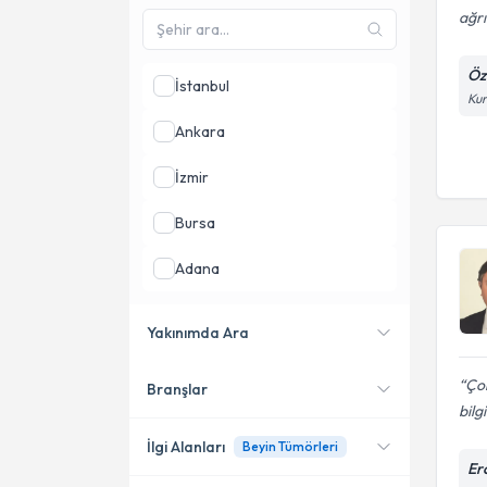
ağrı
Öz
İstanbul
Kur
Ankara
İzmir
Bursa
Adana
Antalya
Yakınımda Ara
Kayseri
Çok
Branşlar
Konumuma yakın uzmanları
bilg
göster
İlgi Alanları
Beyin Tümörleri
Erc