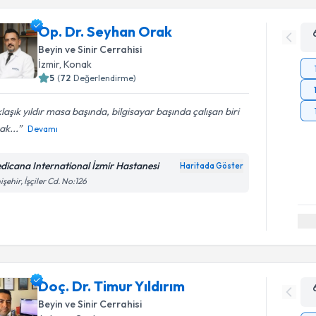
Op. Dr. Seyhan Orak
Beyin ve Sinir Cerrahisi
İzmir
,
Konak
5
(
72
Değerlendirme)
laşık yıldır masa başında, bilgisayar başında çalışan biri
ak...
Devamı
dicana International İzmir Hastanesi
Haritada Göster
işehir, İşçiler Cd. No:126
Doç. Dr. Timur Yıldırım
Beyin ve Sinir Cerrahisi