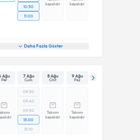
kapalıdır
kapalıdır
10:30
11:00
Daha Fazla Göster
6 Ağu
7 Ağu
8 Ağu
9 Ağu
Per
Cum
Cmt
Paz
09:30
09:40
09:50
Takvim
Takvim
Takvim
palıdır
kapalıdır
kapalıdır
13:00
13:10