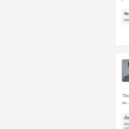
Nc
Müc
Do
ve..
Öz
Döş
01