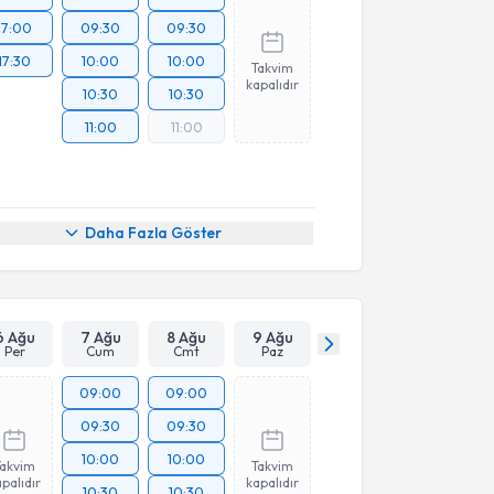
17:00
09:30
09:30
17:30
10:00
10:00
Takvim
kapalıdır
10:30
10:30
11:00
11:00
Daha Fazla Göster
6 Ağu
7 Ağu
8 Ağu
9 Ağu
Per
Cum
Cmt
Paz
09:00
09:00
09:30
09:30
10:00
10:00
Takvim
Takvim
palıdır
kapalıdır
10:30
10:30