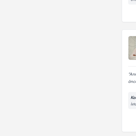
Ann
önce
Ko
İst