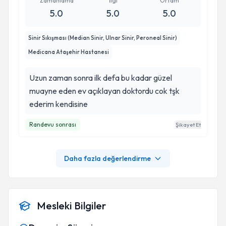
Zamanlama
İlgi
Ortam
ederim ama olursa da güven veren bir doktor.
5.0
5.0
5.0
Sinir Sıkışması (Median Sinir, Ulnar Sinir, Peroneal Sinir)
Medicana Ataşehir Hastanesi
Uzun zaman sonra ilk defa bu kadar güzel
muayne eden ev açıklayan doktordu cok tşk
ederim kendisine
Randevu sonrası
Şikayet Et
Daha fazla değerlendirme
Mesleki Bilgiler