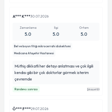
A*** K***
30.07.2026
Zamanlama
İlgi
Ortam
5.0
5.0
5.0
Bel ve boyun fıtığı mikrocerrahi diskektomi
Medicana Ataşehir Hastanesi
Müthiş dikkatli her detayı anlatması ve çok ilgili
kendısı gibi bir çok doktorlar görmek isterim
çevremde
Randevu sonrası
Şikayet Et
Ö*** F***
29.07.2026