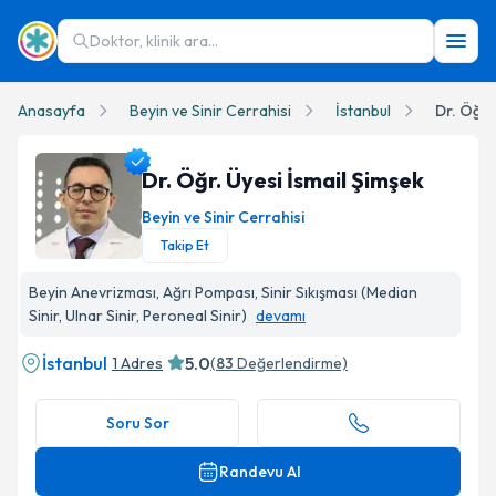
Doktor, klinik ara...
Anasayfa
Beyin ve Sinir Cerrahisi
İstanbul
Dr. Öğr.
Dr. Öğr. Üyesi İsmail Şimşek
Beyin ve Sinir Cerrahisi
Takip Et
Dr. Öğr. Üyesi İsmail Şimşek Profil Fotoğrafı
Beyin Anevrizması, Ağrı Pompası, Sinir Sıkışması (Median
Sinir, Ulnar Sinir, Peroneal Sinir)
devamı
İstanbul
5.0
1 Adres
(
83
Değerlendirme)
Soru Sor
Randevu Al