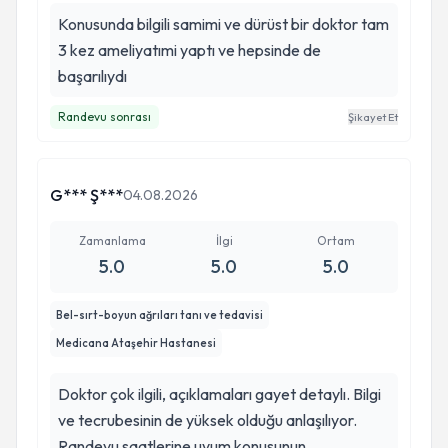
Konusunda bilgili samimi ve dürüst bir doktor tam
3 kez ameliyatımi yaptı ve hepsinde de
başarılıydı
Randevu sonrası
Şikayet Et
G*** Ş***
04.08.2026
Zamanlama
İlgi
Ortam
5.0
5.0
5.0
Bel-sırt-boyun ağrıları tanı ve tedavisi
Medicana Ataşehir Hastanesi
Doktor çok ilgili, açıklamaları gayet detaylı. Bilgi
ve tecrubesinin de yüksek olduğu anlaşılıyor.
Randevu saatlerine uyum konusunun