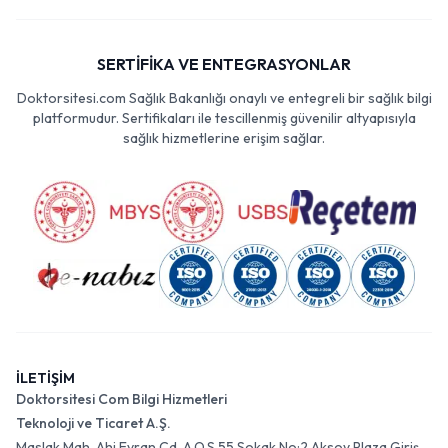
SERTİFİKA VE ENTEGRASYONLAR
Doktorsitesi.com Sağlık Bakanlığı onaylı ve entegreli bir sağlık bilgi
platformudur. Sertifikaları ile tescillenmiş güvenilir altyapısıyla
sağlık hizmetlerine erişim sağlar.
İLETİŞİM
Doktorsitesi Com Bilgi Hizmetleri
Teknoloji ve Ticaret A.Ş.
Maslak Mah. Ahi Evran Cd. A.O.S 55 Sokak No:2 Aksoy Plaza Giriş