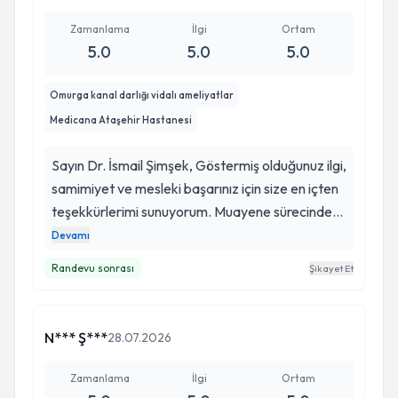
Zamanlama
İlgi
Ortam
5.0
5.0
5.0
Omurga kanal darlığı vidalı ameliyatlar
Medicana Ataşehir Hastanesi
Sayın Dr. İsmail Şimşek, Göstermiş olduğunuz ilgi,
samimiyet ve mesleki başarınız için size en içten
teşekkürlerimi sunuyorum. Muayene sürecinde
beni dikkatle dinlemeniz, tüm sorularıma sabırla
Devamı
ve anlaşılır şekilde cevap vermeniz bana büyük
Randevu sonrası
Şikayet Et
güven verdi. Beyin ve sinir cerrahisi alanındaki
bilgi ve tecrübenizin yanı sıra, hastalarınıza
yaklaşımınızdaki güler yüzünüz, nezaketiniz ve
N*** Ş***
28.07.2026
insani yönünüz takdire şayan. Sadece başarılı bir
hekim değil, aynı zamanda hastasına moral
Zamanlama
İlgi
Ortam
veren, güven aşılayan örnek bir doktorsunuz.