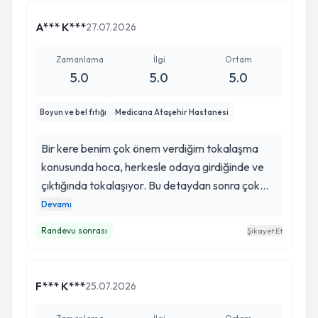
A*** K***
27.07.2026
Zamanlama
İlgi
Ortam
5.0
5.0
5.0
Boyun ve bel fıtığı
Medicana Ataşehir Hastanesi
Bir kere benim çok önem verdiğim tokalaşma
konusunda hoca, herkesle odaya girdiğinde ve
çıktığında tokalaşıyor. Bu detaydan sonra çok
açıklayıcı, akılda soru bırakmadan yol alıyor.
Devamı
Birçok doktorun fiziksel tedaviyi bile terk ettiği,
Randevu sonrası
Şikayet Et
hasta ile iletişimi minimuma indirdiği bu günlerde,
güler yüzüyle, poliklinik harici zamanlarda dahi
ulaşılabilir olmayı dert etmeyen bir doktor. Yeni
F*** K***
25.07.2026
başladık, umarım hasta-doktor sürecimiz uzun
ve detaylı olmaz ve sağlıkla daha güzek yad