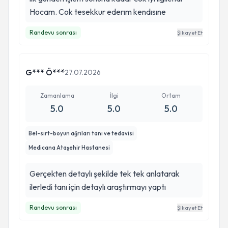
Hocam. Cok tesekkur ederım kendısıne
Randevu sonrası
Şikayet Et
G*** Ö***
27.07.2026
Zamanlama
İlgi
Ortam
5.0
5.0
5.0
Bel-sırt-boyun ağrıları tanı ve tedavisi
Medicana Ataşehir Hastanesi
Gerçekten detaylı şekilde tek tek anlatarak
ilerledi tanı için detaylı araştırmayı yaptı
Randevu sonrası
Şikayet Et