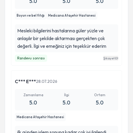
5.0
5.0
5.0
Size emekleriniz ve özveriniz için gönülden
teşekkür ediyor, meslek hayatınızda
Boyun ve bel fıtığı
Medicana Ataşehir Hastanesi
başarılarınızın artarak devam etmesini diliyorum.
İyi ki sizin gibi değerli hekimler var. Hastanız
Mesleki bilgilerini hastalarına güler yüzle ve
Ömer Faruk ölmez
anlaşılır bir şekilde aktarması gerçekten çok
değerli. İlgi ve emeğiniz için teşekkür ederim
Randevu sonrası
Şikayet Et
C*** E***
28.07.2026
Zamanlama
İlgi
Ortam
5.0
5.0
5.0
Medicana Ataşehir Hastanesi
ilk günden işlem sonuna kadar cok iyi ilgilendi