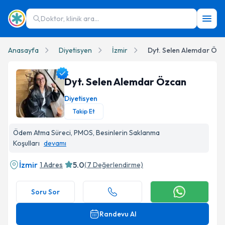
Doktor, klinik ara...
Anasayfa
Diyetisyen
İzmir
Dyt. Selen Alemdar Öz
Dyt. Selen Alemdar Özcan
Diyetisyen
Takip Et
Dyt. Selen Alemdar Özcan Profil Fotoğrafı
Ödem Atma Süreci, PMOS, Besinlerin Saklanma
Koşulları
devamı
İzmir
5.0
1 Adres
(
7
Değerlendirme)
Soru Sor
Randevu Al