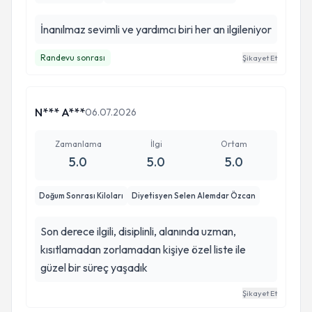
İnanılmaz sevimli ve yardımcı biri her an ilgileniyor
Randevu sonrası
Şikayet Et
N*** A***
06.07.2026
Zamanlama
İlgi
Ortam
5.0
5.0
5.0
Doğum Sonrası Kiloları
Diyetisyen Selen Alemdar Özcan
Son derece ilgili, disiplinli, alanında uzman,
kısıtlamadan zorlamadan kişiye özel liste ile
güzel bir süreç yaşadık
Şikayet Et