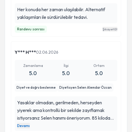
Her konuda her zaman ulaşılabilir. Alternatif
yaklaşımları ile sürdürülebilir tedavi.
Randevu sonrası
Şikayet Et
Y*** H***
02.06.2026
Zamanlama
İlgi
Ortam
5.0
5.0
5.0
Diyet ve doğru beslenme
Diyetisyen Selen Alemdar Özcan
Yasaklar olmadan, gerilmeden, herseyden
yiyerek ama kontrollü bir sekilde zayıflamak
istiyorsanız Selen hanımı öneriyorum. 85 kilodan
75 kiloya düştüm hemde ac kalmadan yemek
Devamı