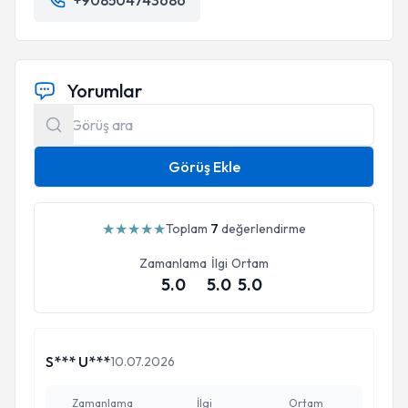
+908504743686
Yorumlar
Görüş Ekle
★
★
★
★
★
Toplam
7
değerlendirme
Zamanlama
İlgi
Ortam
5.0
5.0
5.0
S*** U***
10.07.2026
Zamanlama
İlgi
Ortam