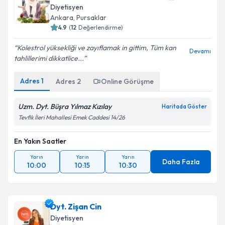
Diyetisyen
Ankara
,
Pursaklar
4.9
(
12
Değerlendirme)
Kolestrol yüksekliği ve zayıflamak in gittim, Tüm kan
Devamı
tahlillerimi dikkatlice...
Adres
1
Adres
2
Online Görüşme
Uzm. Dyt. Büşra Yılmaz Kızılay
Haritada Göster
Tevfik İleri Mahallesi Emek Caddesi 14/26
En Yakın Saatler
Yarın
Yarın
Yarın
Daha Fazla
10:00
10:15
10:30
Dyt. Zişan Cin
Diyetisyen