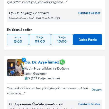
Devamı
için gittim kendisine, jinokologa gitme...
Op. Dr. Müjdegül Z.Karaca
Haritada Göster
Mustafa Kemal Mah. 2141.Cadde No:15/1
En Yakın Saatler
Yarın
31 Ağu
31 Ağu
Daha Fazla
15:00
09:00
10:00
Op. Dr. Ayşe İnmez
Kadın Hastalıkları ve Doğum
İzmir
,
Gaziemir
5
(
237
Değerlendirme)
senelik doktorum her yönüyle çok memnunum. Allah
Devamı
razı olsun...
Dr. Ayşe İnmez Özel Muayenehanesi
Haritada Göster