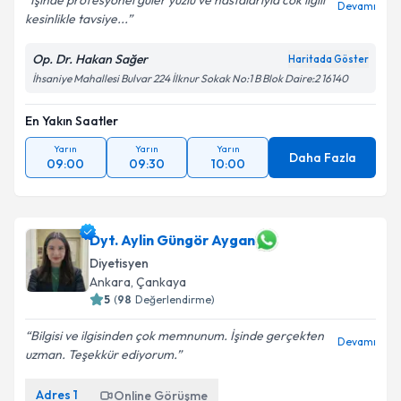
İşinde profesyonel güler yüzlü ve hastalarıyla cok ilgili
Devamı
kesinlikle tavsiye...
Op. Dr. Hakan Sağer
Haritada Göster
İhsaniye Mahallesi Bulvar 224 İlknur Sokak No:1 B Blok Daire:2 16140
En Yakın Saatler
Yarın
Yarın
Yarın
Daha Fazla
09:00
09:30
10:00
Dyt. Aylin Güngör Aygan
Diyetisyen
Ankara
,
Çankaya
5
(
98
Değerlendirme)
Bilgisi ve ilgisinden çok memnunum. İşinde gerçekten
Devamı
uzman. Teşekkür ediyorum.