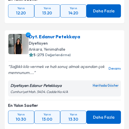
En Yakın Saatler
Yarın
Yarın
Yarın
Daha Fazla
12:20
13:20
14:20
Dyt. Edanur Petekkaya
Diyetisyen
Ankara
,
Yenimahalle
5
(
275
Değerlendirme)
Sağlıklı kilo vermek ve hızlı sonuç almak açısından çok
Devamı
memnunum....
Diyetisyen Edanur Petekkaya
Haritada Göster
Cumhuriyet Mah. 5404. Cadde No:4/A
En Yakın Saatler
Yarın
Yarın
Yarın
Daha Fazla
10:30
13:00
13:30