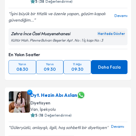
5
(
38
Değerlendirme)
İşini büyük bir titizlik ve özenle yapan, gözüm kapalı
Devamı
güvendiğim...
Zehra İnce Özel Muayenehanesi
Haritada Göster
Kültür Mah. Plevne Bulvarı Beşerler Apt . No : 1 İç kapı No : 3
En Yakın Saatler
Yarın
Yarın
11 Ağu
Daha Fazla
08:30
09:30
09:30
Dyt. Hezin Abı Aslan
Diyetisyen
Van
,
İpekyolu
5
(
18
Değerlendirme)
Devamı
Güleryüzlü, anlayışlı, ilgili, hoş sohbetli bir diyetisyen