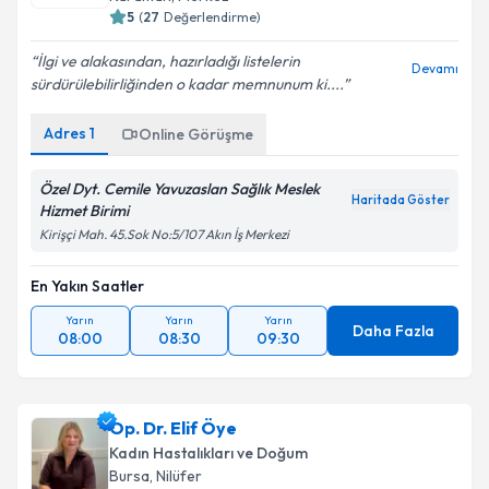
Karaman
,
Merkez
5
(
27
Değerlendirme)
İlgi ve alakasından, hazırladığı listelerin
Devamı
sürdürülebilirliğinden o kadar memnunum ki....
Adres
1
Online Görüşme
Özel Dyt. Cemile Yavuzaslan Sağlık Meslek
Haritada Göster
Hizmet Birimi
Kirişçi Mah. 45.Sok No:5/107 Akın İş Merkezi
En Yakın Saatler
Yarın
Yarın
Yarın
Daha Fazla
08:00
08:30
09:30
Op. Dr. Elif Öye
Kadın Hastalıkları ve Doğum
Bursa
,
Nilüfer