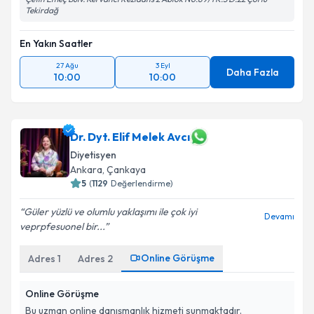
Tekirdağ
En Yakın Saatler
27 Ağu
3 Eyl
Daha Fazla
10:00
10:00
Dr. Dyt. Elif Melek Avcı
Diyetisyen
Ankara
,
Çankaya
5
(
1129
Değerlendirme)
Güler yüzlü ve olumlu yaklaşımı ile çok iyi
Devamı
veprpfesuonel bir...
Online Görüşme
Adres
1
Adres
2
Online Görüşme
Bu uzman online danışmanlık hizmeti sunmaktadır.