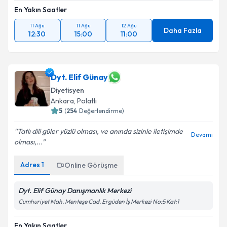
En Yakın Saatler
11 Ağu
11 Ağu
12 Ağu
Daha Fazla
12:30
15:00
11:00
Dyt. Elif Günay
Diyetisyen
Ankara
,
Polatlı
5
(
254
Değerlendirme)
Tatlı dili güler yüzlü olması, ve anında sizinle iletişimde
Devamı
olması,...
Adres
1
Online Görüşme
Dyt. Elif Günay Danışmanlık Merkezi
Cumhuriyet Mah. Menteşe Cad. Ergüden İş Merkezi No:5 Kat:1