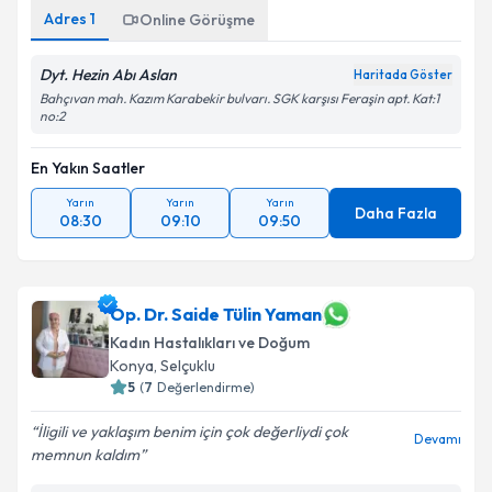
Adres
1
Online Görüşme
Dyt. Hezin Abı Aslan
Haritada Göster
Bahçıvan mah. Kazım Karabekir bulvarı. SGK karşısı Feraşin apt. Kat:1
no:2
En Yakın Saatler
Yarın
Yarın
Yarın
Daha Fazla
08:30
09:10
09:50
Op. Dr. Saide Tülin Yaman
Kadın Hastalıkları ve Doğum
Konya
,
Selçuklu
5
(
7
Değerlendirme)
İligili ve yaklaşım benim için çok değerliydi çok
Devamı
memnun kaldım