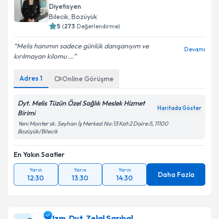
Diyetisyen
Bilecik
,
Bozüyük
5
(
273
Değerlendirme)
Melis hanımın sadece günlük danışanıyım ve
Devamı
kırılmayan kilomu ...
Adres
1
Online Görüşme
Dyt. Melis Tüzün Özel Sağlık Meslek Hizmet
Haritada Göster
Birimi
Yeni Monter sk. Seyhan İş Merkezi No:13 Kat:2 Daire:5, 11100
Bozüyük/Bilecik
En Yakın Saatler
Yarın
Yarın
Yarın
Daha Fazla
12:30
13:30
14:30
Uzm. Dyt. Zelal Sarıbal