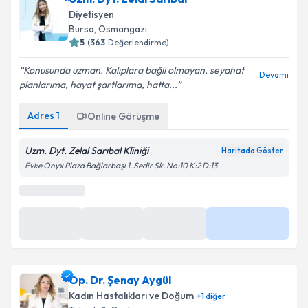
Diyetisyen
Bursa
,
Osmangazi
5
(
363
Değerlendirme)
Konusunda uzman. Kalıplara bağlı olmayan, seyahat
Devamı
planlarıma, hayat şartlarıma, hatta...
Adres
1
Online Görüşme
Uzm. Dyt. Zelal Sarıbal Kliniği
Haritada Göster
Evke Onyx Plaza Bağlarbaşı 1. Sedir Sk. No:10 K:2 D:13
En Yakın Saatler
27 Ağu
27 Ağu
27 Ağu
Daha Fazla
09:30
10:00
11:00
Op. Dr. Şenay Aygül
Kadın Hastalıkları ve Doğum
+
1
diğer