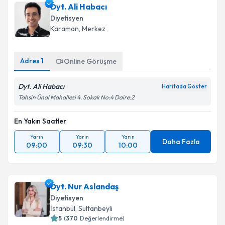
Dyt. Ali Habacı
Diyetisyen
Karaman
,
Merkez
Adres
1
Online Görüşme
Dyt. Ali Habacı
Haritada Göster
Tahsin Ünal Mahallesi 4. Sokak No:4 Daire:2
En Yakın Saatler
Yarın
Yarın
Yarın
Daha Fazla
09:00
09:30
10:00
Dyt. Nur Aslandaş
Diyetisyen
İstanbul
,
Sultanbeyli
5
(
370
Değerlendirme)