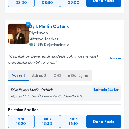
Daha Fazla
08:00
08:30
09:00
Dyt. Metin Öztürk
Diyetisyen
Kütahya
,
Merkez
5
(
314
Değerlendirme)
Çok ilgili bir beyefendi işindede çok iyi çevremdeki
Devamı
arkadaşlardan biliyorum...
Adres
1
Adres
2
Online Görüşme
Diyetisyen Metin Öztürk
Haritada Göster
Alipaşa Mahallesi Öğretmenler Caddesi No:11 D:1
En Yakın Saatler
Yarın
Yarın
Yarın
Daha Fazla
13:20
13:30
16:10