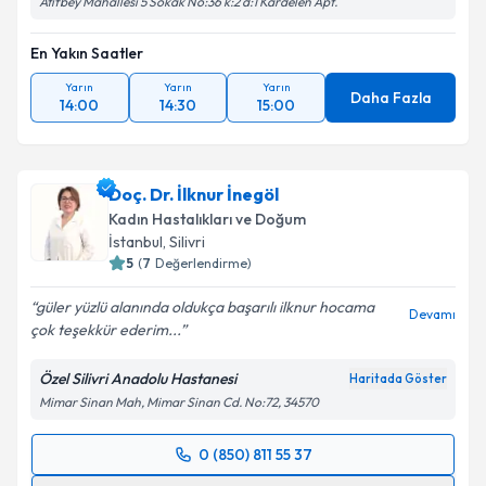
Atıfbey Mahallesi 5 Sokak No:36 k:2 d:1 Kardelen Apt.
En Yakın Saatler
Yarın
Yarın
Yarın
Daha Fazla
14:00
14:30
15:00
Doç. Dr. İlknur İnegöl
Kadın Hastalıkları ve Doğum
İstanbul
,
Silivri
5
(
7
Değerlendirme)
güler yüzlü alanında oldukça başarılı ilknur hocama
Devamı
çok teşekkür ederim...
Özel Silivri Anadolu Hastanesi
Haritada Göster
Mimar Sinan Mah, Mimar Sinan Cd. No:72, 34570
0 (850) 811 55 37
Randevu Takvimi Talebi