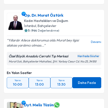
Op. Dr. Murat Öztürk
Kadın Hastalıkları ve Doğum
İstanbul
,
Bahçelievler
5
(
944
Değerlendirme)
Yıllardır Ailece doktorumuz oldu Murat bey ilgisi
Devamı
alakası yardımcı olması...
Özel Büyük Anadolu Cerrahi Tıp Merkezi
Haritada Göster
Murat Sok, Bahçelievler Mahallesi, Şht. Yarbay Cesur Cd. No:25, 34188
En Yakın Saatler
Yarın
Yarın
Yarın
Daha Fazla
10:00
13:00
13:30
Dyt. Melis Tüzün