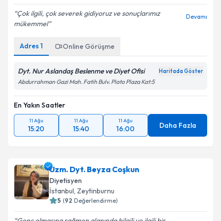
Çok ilgili, çok severek gidiyoruz ve sonuçlarımız
Devamı
mükemmel️
Adres
1
Online Görüşme
Dyt. Nur Aslandaş Beslenme ve Diyet Ofisi
Haritada Göster
Abdurrahman Gazi Mah. Fatih Bulv. Plato Plaza Kat:5
En Yakın Saatler
11 Ağu
11 Ağu
11 Ağu
Daha Fazla
15:20
15:40
16:00
Uzm. Dyt. Beyza Coşkun
Diyetisyen
İstanbul
,
Zeytinburnu
5
(
92
Değerlendirme)