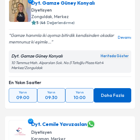
Dyt. Gamze Güney Konyalı
Diyetisyen
Zonguldak
,
Merkez
5
(
46
Değerlendirme)
Gamze hanımla iki ayımızı bitirdik kendisinden okadar
Devamı
memnunuz ki eşimle...
Dyt. Gamze Güney Konyalı
Haritada Göster
10 Temmuz Mah. Alparslan Sok. No:3 Tatoğlu Plaza Kat:4
Merkez/Zonguldak
En Yakın Saatler
Yarın
Yarın
Yarın
Daha Fazla
09:00
09:30
10:00
Dyt. Cemile Yavuzaslan
Diyetisyen