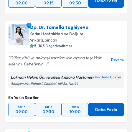
Yarın
Yarın
Yarın
Daha Fazla
09:00
09:15
09:30
Op. Dr. Tamella Taghiyeva
Kadın Hastalıkları ve Doğum
Ankara
,
Sincan
5
(
103
Değerlendirme)
Güler yüzü ve anlayışlı tavırları için ayrıca teşekkür
Devamı
ederim. Bebeğimin...
Lokman Hekim Üniversitesi Ankara Hastanesi
Haritada Göster
Andiçen Mh, Polatlı 2 Caddesi, İdil Sk. No:44
En Yakın Saatler
Yarın
Yarın
Yarın
Daha Fazla
09:00
09:30
10:00