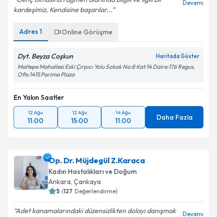
Genç olmasına rağmen alanında bilgili ve ilgili bir
Devamı
kardeşimiz, Kendisine başarılar...
Adres
1
Online Görüşme
Dyt. Beyza Coşkun
Haritada Göster
Maltepe Mahallesi Eski Çırpıcı Yolu Sokak No:8 Kat:14 Daire:176 Regus,
Ofis:1415 Parima Plaza
En Yakın Saatler
12 Ağu
12 Ağu
14 Ağu
Daha Fazla
11:00
15:00
11:00
Op. Dr. Müjdegül Z.Karaca
Kadın Hastalıkları ve Doğum
Ankara
,
Çankaya
5
(
127
Değerlendirme)
Adet kanamalarındaki düzensizlikten dolayı danışmak