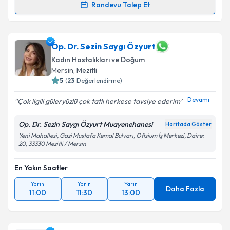
Randevu Talep Et
Doç. Dr. İlknur İnegöl
için randevu takvimi talebi
oluşturun. Size bu uzmandan randevu almanız için bir
takvim hazırlandığında e-posta ile bilgilendireceğiz.
Op. Dr. Sezin Saygı Özyurt
Kadın Hastalıkları ve Doğum
E-posta Adresiniz
Mersin
,
Mezitli
5
(
23
Değerlendirme)
Devamı
Çok ilgili güleryüzlü çok tatlı herkese tavsiye ederim
Kişisel verilerimin işlenmesine ilişkin
Aydınlatma
Op. Dr. Sezin Saygı Özyurt Muayenehanesi
Haritada Göster
Metni
'ni okudum ve kişisel verilerimin belirtilen
Yeni Mahallesi, Gazi Mustafa Kemal Bulvarı, Ofisium İş Merkezi, Daire:
kapsamda işlenmesini kabul ediyorum.
20, 33330 Mezitli / Mersin
En Yakın Saatler
Takvim Talebini Gönder
Yarın
Yarın
Yarın
Daha Fazla
11:00
11:30
13:00