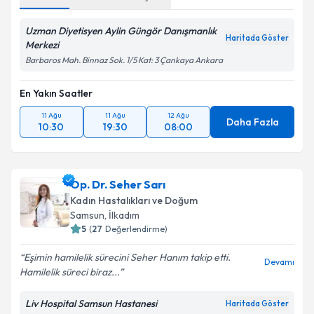
Adres
1
Online Görüşme
Uzman Diyetisyen Aylin Güngör Danışmanlık
Haritada Göster
Merkezi
Barbaros Mah. Binnaz Sok. 1/5 Kat: 3 Çankaya Ankara
En Yakın Saatler
11 Ağu
11 Ağu
12 Ağu
Daha Fazla
10:30
19:30
08:00
Op. Dr. Seher Sarı
Kadın Hastalıkları ve Doğum
Samsun
,
İlkadım
5
(
27
Değerlendirme)
Eşimin hamilelik sürecini Seher Hanım takip etti.
Devamı
Hamilelik süreci biraz...
Liv Hospital Samsun Hastanesi
Haritada Göster