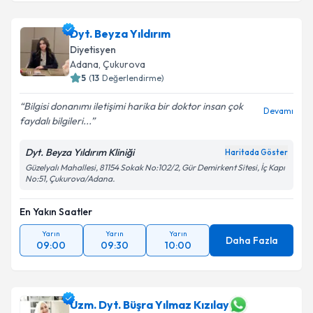
Dyt. Beyza Yıldırım
Diyetisyen
Adana
,
Çukurova
5
(
13
Değerlendirme)
Bilgisi donanımı iletişimi harika bir doktor insan çok
Devamı
faydalı bilgileri...
Dyt. Beyza Yıldırım Kliniği
Haritada Göster
Güzelyalı Mahallesi, 81154 Sokak No:102/2, Gür Demirkent Sitesi, İç Kapı
No:51, Çukurova/Adana.
En Yakın Saatler
Yarın
Yarın
Yarın
Daha Fazla
09:00
09:30
10:00
Uzm. Dyt. Büşra Yılmaz Kızılay