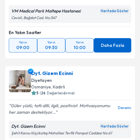
Emre Hocam’dan çok...
VM Medical Park Maltepe Hastanesi
Haritada Göster
Cevizli, Bağdat Cad. No:547
En Yakın Saatler
Yarın
Yarın
Yarın
Daha Fazla
09:00
09:30
10:00
Dyt. Gizem Ecinni
Diyetisyen
Osmaniye
,
Kadirli
5
(
26
Değerlendirme)
Güler yüzlü, tatlı dilli, ilgili, pozitivist. Motivasyonumu
Devamı
her zaman destekliyor...
Dyt. Gizem Ecinni
Haritada Göster
Şehit Kansu Küçükateş Mahallesi Tevfik Pampal Caddesi No:61