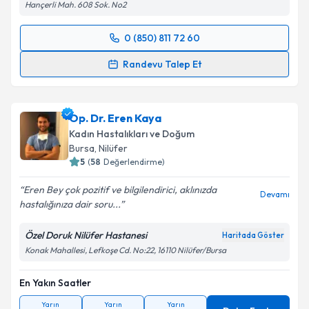
Hançerli Mah. 608 Sok. No2
0 (850) 811 72 60
Randevu Takvimi Talebi
Randevu Talep Et
Op. Dr. Seher Sarı
için randevu takvimi talebi
oluşturun. Size bu uzmandan randevu almanız için bir
Op. Dr. Eren Kaya
takvim hazırlandığında e-posta ile bilgilendireceğiz.
Kadın Hastalıkları ve Doğum
E-posta Adresiniz
Bursa
,
Nilüfer
5
(
58
Değerlendirme)
Eren Bey çok pozitif ve bilgilendirici, aklınızda
Devamı
hastalığınıza dair soru...
Kişisel verilerimin işlenmesine ilişkin
Aydınlatma
Metni
'ni okudum ve kişisel verilerimin belirtilen
Özel Doruk Nilüfer Hastanesi
Haritada Göster
kapsamda işlenmesini kabul ediyorum.
Konak Mahallesi, Lefkoşe Cd. No:22, 16110 Nilüfer/Bursa
En Yakın Saatler
Takvim Talebini Gönder