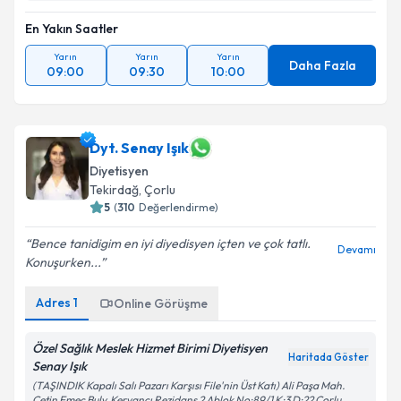
En Yakın Saatler
Yarın
Yarın
Yarın
Daha Fazla
09:00
09:30
10:00
Dyt. Senay Işık
Diyetisyen
Tekirdağ
,
Çorlu
5
(
310
Değerlendirme)
Bence tanidigim en iyi diyedisyen içten ve çok tatlı.
Devamı
Konuşurken...
Adres
1
Online Görüşme
Özel Sağlık Meslek Hizmet Birimi Diyetisyen
Haritada Göster
Senay Işık
(TAŞINDIK Kapalı Salı Pazarı Karşısı File'nin Üst Katı) Ali Paşa Mah.
Çetin Emeç Bulv. Kervancı Rezidans 2 Ablok No:89/1 K:3 D:22 Çorlu