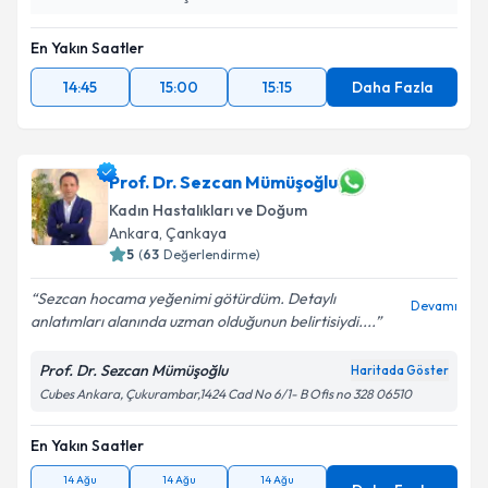
En Yakın Saatler
14:45
15:00
15:15
Daha Fazla
Prof. Dr. Sezcan Mümüşoğlu
Kadın Hastalıkları ve Doğum
Ankara
,
Çankaya
5
(
63
Değerlendirme)
Sezcan hocama yeğenimi götürdüm. Detaylı
Devamı
anlatımları alanında uzman olduğunun belirtisiydi....
Prof. Dr. Sezcan Mümüşoğlu
Haritada Göster
Cubes Ankara, Çukurambar,1424 Cad No 6/1- B Ofis no 328 06510
En Yakın Saatler
14 Ağu
14 Ağu
14 Ağu