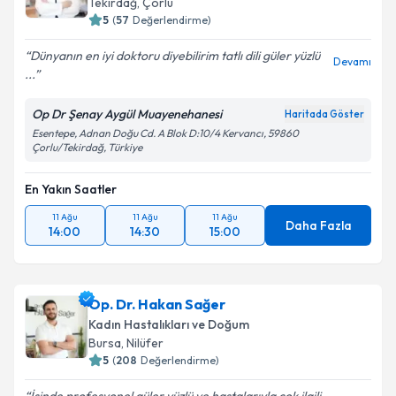
Tekirdağ
,
Çorlu
5
(
57
Değerlendirme)
Dünyanın en iyi doktoru diyebilirim tatlı dili güler yüzlü
Devamı
...
Op Dr Şenay Aygül Muayenehanesi
Haritada Göster
Esentepe, Adnan Doğu Cd. A Blok D:10/4 Kervancı, 59860
Çorlu/Tekirdağ, Türkiye
En Yakın Saatler
11 Ağu
11 Ağu
11 Ağu
Daha Fazla
14:00
14:30
15:00
Op. Dr. Hakan Sağer
Kadın Hastalıkları ve Doğum
Bursa
,
Nilüfer
5
(
208
Değerlendirme)