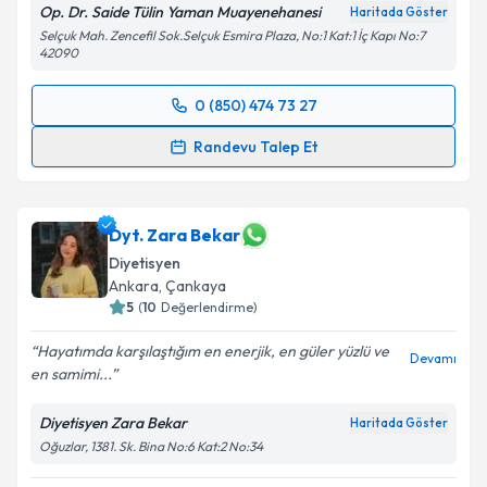
Op. Dr. Saide Tülin Yaman Muayenehanesi
Haritada Göster
Selçuk Mah. Zencefil Sok.Selçuk Esmira Plaza, No:1 Kat:1 İç Kapı No:7
42090
0 (850) 474 73 27
Randevu Takvimi Talebi
Randevu Talep Et
Op. Dr. Saide Tülin Yaman
için randevu takvimi
talebi oluşturun. Size bu uzmandan randevu almanız
için bir takvim hazırlandığında e-posta ile
Dyt. Zara Bekar
bilgilendireceğiz.
Diyetisyen
Ankara
,
Çankaya
E-posta Adresiniz
5
(
10
Değerlendirme)
Hayatımda karşılaştığım en enerjik, en güler yüzlü ve
Devamı
en samimi...
Kişisel verilerimin işlenmesine ilişkin
Aydınlatma
Diyetisyen Zara Bekar
Haritada Göster
Metni
'ni okudum ve kişisel verilerimin belirtilen
Oğuzlar, 1381. Sk. Bina No:6 Kat:2 No:34
kapsamda işlenmesini kabul ediyorum.