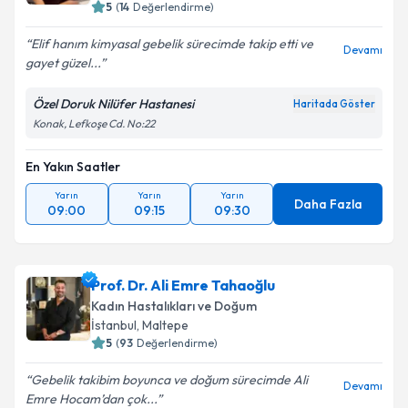
5
(
14
Değerlendirme)
Elif hanım kimyasal gebelik sürecimde takip etti ve
Devamı
gayet güzel...
Özel Doruk Nilüfer Hastanesi
Haritada Göster
Konak, Lefkoşe Cd. No:22
En Yakın Saatler
Yarın
Yarın
Yarın
Daha Fazla
09:00
09:15
09:30
Prof. Dr. Ali Emre Tahaoğlu
Kadın Hastalıkları ve Doğum
İstanbul
,
Maltepe
5
(
93
Değerlendirme)
Gebelik takibim boyunca ve doğum sürecimde Ali
Devamı