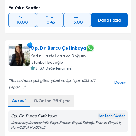
En Yakın Saatler
Yarın
Yarın
Yarın
Daha Fazla
10:00
10:45
13:00
Op. Dr. Burcu Çetinkaya
Kadın Hastalıkları ve Doğum
İstanbul
,
Beyoğlu
5
(
37
Değerlendirme)
Burcu hoca çok güler yüzlü ve işini çok dikkatli
Devamı
yapan...
Adres
1
Online Görüşme
Op. Dr. Burcu Çetinkaya
Haritada Göster
Kemankeş Karamustafa Paşa, Fransız Geçidi Sokağı, Fransız Geçidi İş
Hanı C Blok No:53 K:5