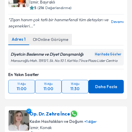
İzmir
,
Bayraklı
5
(
216
Değerlendirme)
Zişan hanım çok tatlı bir hanımefendi tüm detayları ve
Devamı
seçenekleri...
Adres
1
Online Görüşme
Diyetcin Beslenme ve Diyet Danışmanlığı
Haritada Göster
Mansuroğlu Mah. 1593/1. Sk. No:10 1. Kat No:7 İnce Plaza Lider Centrio
En Yakın Saatler
11 Ağu
15 Ağu
15 Ağu
Daha Fazla
11:00
11:00
11:30
Op. Dr. Zehra İnce
Kadın Hastalıkları ve Doğum
+
1
diğer
İzmir
,
Konak