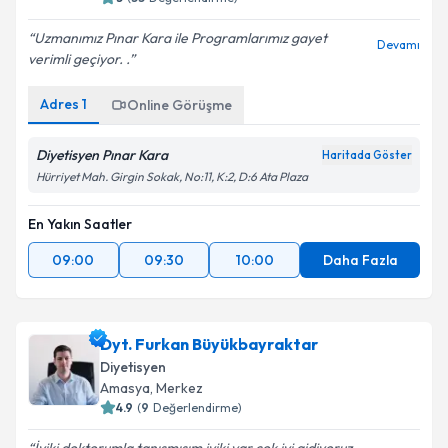
Uzmanımız Pınar Kara ile Programlarımız gayet
Devamı
verimli geçiyor. .
Adres
1
Online Görüşme
Diyetisyen Pınar Kara
Haritada Göster
Hürriyet Mah. Girgin Sokak, No:11, K:2, D:6 Ata Plaza
En Yakın Saatler
09:00
09:30
10:00
Daha Fazla
Dyt. Furkan Büyükbayraktar
Diyetisyen
Amasya
,
Merkez
4.9
(
9
Değerlendirme)