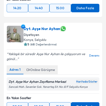
14:20
14:40
15:00
Daha Fazla
Dyt. Ayşe Nur Ayhan
Diyetisyen
Konya
,
Selçuklu
5
(
68
Değerlendirme)
Yaklaşık bir süredir Ayşe Nur Ayhan ile çalışıyorum ve
Devamı
gönül...
Adres
1
Online Görüşme
Dyt. Ayşe Nur Ayhan Zayıflama Merkezi
Haritada Göster
Sancak Mah. Sevenler Sok. Yanartaş Sit. No :8/F Selçuklu Konya
En Yakın Saatler