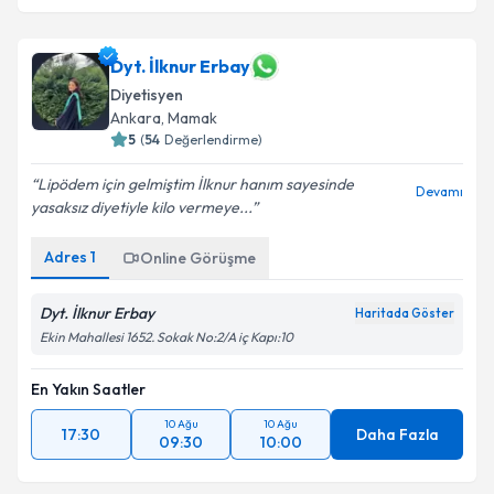
Dyt. İlknur Erbay
Diyetisyen
Ankara
,
Mamak
5
(
54
Değerlendirme)
Lipödem için gelmiştim İlknur hanım sayesinde
Devamı
yasaksız diyetiyle kilo vermeye...
Adres
1
Online Görüşme
Dyt. İlknur Erbay
Haritada Göster
Ekin Mahallesi 1652. Sokak No:2/A iç Kapı:10
En Yakın Saatler
10 Ağu
10 Ağu
17:30
Daha Fazla
09:30
10:00