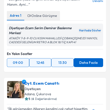
Devamı
Hanım. Ayni...
Adres
1
Online Görüşme
Diyetisyen Ecem Serim Demirer Beslenme
Haritada Göster
Merkezi
ATAKÖY 7-8-9-10 CU KISIM MAHALLESİ ÇOBANÇEŞME E5 YANYOL
CADDESİ SELENİUM RETRO A BLOK 18/1 İÇ KAPI 41
En Yakın Saatler
09:00
12:45
13:30
Daha Fazla
Dyt. Ecem Canattı
Diyetisyen
Adana
,
Çukurova
5
(
6
Değerlendirme)
İlk görüşmeden itibaren kendimi çok rahat hissettim.