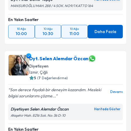
MANSUROĞLU MAH. 288 / 4 SOK. NO9/1 KAT7 D 164
En Yakın Saatler
10 Ağu
10 Ağu
10 Ağu
Daha Fazla
10:00
10:30
11:00
Dyt. Selen Alemdar Özcan
Diyetisyen
İzmir
,
Çiğli
5
(
7
Değerlendirme)
Son derece faydalı bir deneyim kazandım. Mesleki
Devamı
bilgisi sorunlarımı çözme...
Diyetisyen Selen Alemdar Özcan
Haritada Göster
Ataşehir Mah. 8216 Sok. No: 36 D: 10
En Yakın Saatler