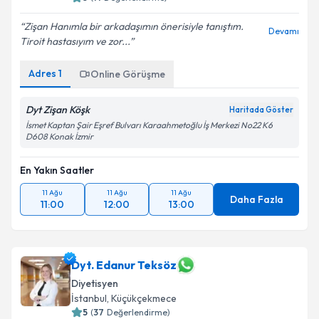
Zişan Hanımla bir arkadaşımın önerisiyle tanıştım.
Devamı
Tiroit hastasıyım ve zor...
Kişisel verilerimin işlenmesine ilişkin
Aydınlatma
Metni
'ni okudum ve kişisel verilerimin belirtilen
Adres
1
Online Görüşme
kapsamda işlenmesini kabul ediyorum.
Dyt Zişan Köşk
Haritada Göster
Takvim Talebini Gönder
İsmet Kaptan Şair Eşref Bulvarı Karaahmetoğlu İş Merkezi No22 K6
D608 Konak İzmir
En Yakın Saatler
11 Ağu
11 Ağu
11 Ağu
Daha Fazla
11:00
12:00
13:00
Dyt. Edanur Teksöz
Diyetisyen
İstanbul
,
Küçükçekmece
5
(
37
Değerlendirme)