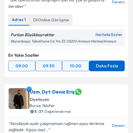
İyiki doktorumla tanışmışım iyiki var çok iyi gidiyoruz
Devamı
beraber
Adres
1
Online Görüşme
Furkan Büyükbayraktar
Haritada Göster
Beyazıtpaşa, Tabakhane Cd. No:33, 05200 Amasya Merkez/Amasya
En Yakın Saatler
09:00
09:30
10:00
Daha Fazla
Uzm. Dyt. Deniz Eriş
Diyetisyen
Bursa
,
Nilüfer
5
(
37
Değerlendirme)
Kendisiyle aydır çalışmamıza rağmen epey ilerleme
Devamı
sağladık. Kişiye özel...