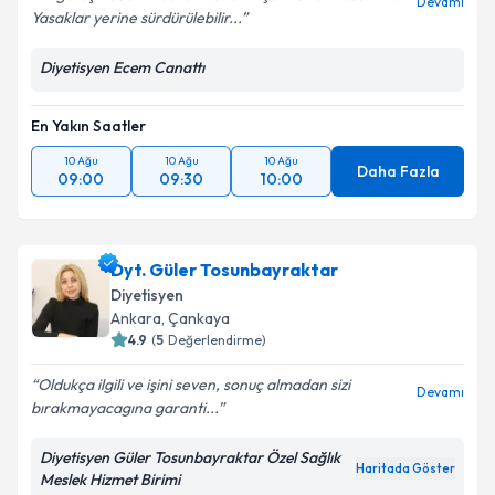
Devamı
Yasaklar yerine sürdürülebilir...
Diyetisyen Ecem Canattı
En Yakın Saatler
10 Ağu
10 Ağu
10 Ağu
Daha Fazla
09:00
09:30
10:00
Dyt. Güler Tosunbayraktar
Diyetisyen
Ankara
,
Çankaya
4.9
(
5
Değerlendirme)
Oldukça ilgili ve işini seven, sonuç almadan sizi
Devamı
bırakmayacagına garanti...
Diyetisyen Güler Tosunbayraktar Özel Sağlık
Haritada Göster
Meslek Hizmet Birimi