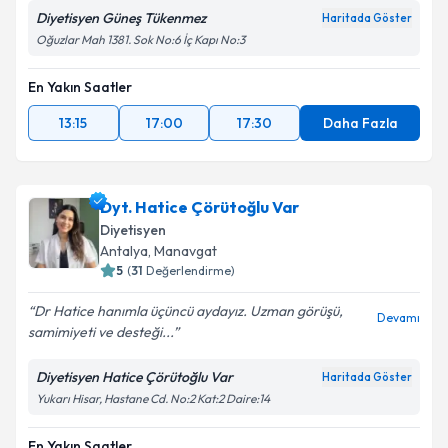
Diyetisyen Güneş Tükenmez
Haritada Göster
Oğuzlar Mah 1381. Sok No:6 İç Kapı No:3
En Yakın Saatler
13:15
17:00
17:30
Daha Fazla
Dyt. Hatice Çörütoğlu Var
Diyetisyen
Antalya
,
Manavgat
5
(
31
Değerlendirme)
Dr Hatice hanımla üçüncü aydayız. Uzman görüşü,
Devamı
samimiyeti ve desteği...
Diyetisyen Hatice Çörütoğlu Var
Haritada Göster
Yukarı Hisar, Hastane Cd. No:2 Kat:2 Daire:14
En Yakın Saatler