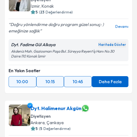
E-posta Adresiniz
İzmir
,
Konak
5
(
23
Değerlendirme)
Doğru yönlendirme doğru program güzel sonuç: )
Devamı
emeğinize sağlık
Kişisel verilerimin işlenmesine ilişkin
Aydınlatma
Metni
'ni okudum ve kişisel verilerimin belirtilen
Dyt. Fadime Gül Alkaya
Haritada Göster
kapsamda işlenmesini kabul ediyorum.
Akdeniz Mah. Gaziosman Paşa Bul. Süreyya Reyent İş Hanı No:30
Daire:110 Konak İzmir
Takvim Talebini Gönder
En Yakın Saatler
10:00
10:15
10:45
Daha Fazla
Dyt. Halimenur Akgün
Diyetisyen
Ankara
,
Çankaya
5
(
5
Değerlendirme)