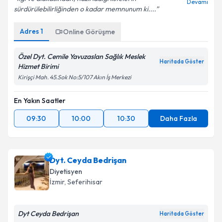
Devamı
sürdürülebilirliğinden o kadar memnunum ki....
Adres
1
Online Görüşme
Özel Dyt. Cemile Yavuzaslan Sağlık Meslek
Haritada Göster
Hizmet Birimi
Kirişçi Mah. 45.Sok No:5/107 Akın İş Merkezi
En Yakın Saatler
09:30
10:00
10:30
Daha Fazla
Dyt. Ceyda Bedrişan
Diyetisyen
İzmir
,
Seferihisar
Dyt Ceyda Bedrişan
Haritada Göster