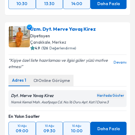
10:30
13:30
14:00
Daha Fazla
Uzm. Dyt. Merve Yavaş Kirez
Diyetisyen
Çanakkale
,
Merkez
4.9
(
126
Değerlendirme)
Kişiye özel liste hazırlaması ve ilgisi güler yüzü motive
Devamı
etmesi
Adres
1
Online Görüşme
Dyt. Merve Yavaş Kirez
Haritada Göster
Namık Kemal Mah. Asafpaşa Cd. No:16 Duru Apt. Kat:1 Daire:3
En Yakın Saatler
10 Ağu
10 Ağu
10 Ağu
Daha Fazla
09:00
09:30
10:00