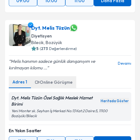
09:00
10:00
11:00
Daha Fazla
Dyt. Melis Tüzün
Diyetisyen
Bilecik
,
Bozüyük
5
(
273
Değerlendirme)
Melis hanımın sadece günlük danışanıyım ve
Devamı
kırılmayan kilomu ...
Adres
1
Online Görüşme
Dyt. Melis Tüzün Özel Sağlık Meslek Hizmet
Haritada Göster
Birimi
Yeni Monter sk. Seyhan İş Merkezi No:13 Kat:2 Daire:5, 11100
Bozüyük/Bilecik
En Yakın Saatler