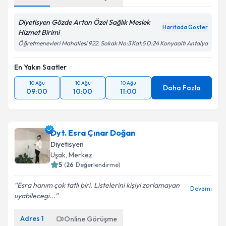
kapsamda işlenmesini kabul ediyorum.
Diyetisyen Gözde Artan Özel Sağlık Meslek
Haritada Göster
Takvim Talebini Gönder
Hizmet Birimi
Öğretmenevleri Mahallesi 922. Sokak No:3 Kat:5 D:24 Konyaaltı Antalya
En Yakın Saatler
10 Ağu
10 Ağu
10 Ağu
Daha Fazla
09:00
10:00
11:00
Dyt. Esra Çınar Doğan
Diyetisyen
Uşak
,
Merkez
5
(
26
Değerlendirme)
Esra hanım çok tatlı biri. Listelerini kişiyi zorlamayan
Devamı
uyabilecegi...
Adres
1
Online Görüşme