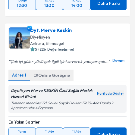
10 Ağu
10 Ağu
10 Ağu
Daha Fazla
12:30
13:30
14:00
Dyt. Merve Keskin
Diyetisyen
Ankara
,
Etimesgut
5
(
226
Değerlendirme)
Devamı
Çok iyi güler yüzlü çok ilgili işini severek yapıyor çok...
Adres
1
Online Görüşme
Diyetisyen Merve KESKİN Özel Sağlık Meslek
Haritada Göster
Hizmet Birimi
Tunahan Mahallesi 191. Sokak Soyak Blokları 17655-Ada Damla 2
Apartmanı No: 4 Eryaman
En Yakın Saatler
Yarın
11 Ağu
11 Ağu
Daha Fazla