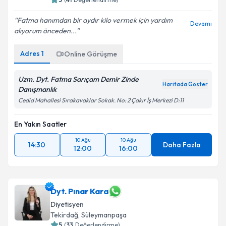
Fatma hanımdan bir aydır kilo vermek için yardım
Devamı
alıyorum önceden...
Adres
1
Online Görüşme
Uzm. Dyt. Fatma Sarıçam Demir Zinde
Haritada Göster
Danışmanlık
Cedid Mahallesi Sırakavaklar Sokak. No: 2 Çakır İş Merkezi D:11
En Yakın Saatler
10 Ağu
10 Ağu
14:30
Daha Fazla
12:00
16:00
Dyt. Pınar Kara
Diyetisyen
Tekirdağ
,
Süleymanpaşa
5
(
33
Değerlendirme)