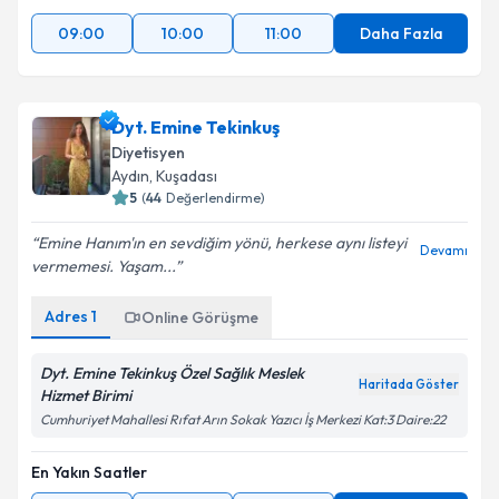
09:00
10:00
11:00
Daha Fazla
Dyt. Emine Tekinkuş
Diyetisyen
Aydın
,
Kuşadası
5
(
44
Değerlendirme)
Emine Hanım'ın en sevdiğim yönü, herkese aynı listeyi
Devamı
vermemesi. Yaşam...
Adres
1
Online Görüşme
Dyt. Emine Tekinkuş Özel Sağlık Meslek
Haritada Göster
Hizmet Birimi
Cumhuriyet Mahallesi Rıfat Arın Sokak Yazıcı İş Merkezi Kat:3 Daire:22
En Yakın Saatler