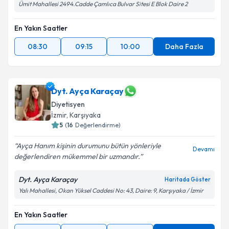
Ümit Mahallesi 2494.Cadde Çamlıca Bulvar Sitesi E Blok Daire 2
En Yakın Saatler
08:30
09:15
10:00
Daha Fazla
Dyt. Ayça Karaçay
Diyetisyen
İzmir
,
Karşıyaka
5
(
16
Değerlendirme)
Ayça Hanım kişinin durumunu bütün yönleriyle
Devamı
değerlendiren mükemmel bir uzmandır.
Dyt. Ayça Karaçay
Haritada Göster
Yalı Mahallesi, Okan Yüksel Caddesi No: 43, Daire: 9, Karşıyaka / İzmir
En Yakın Saatler