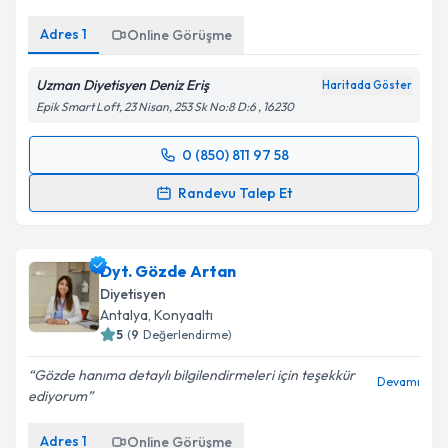
Adres
1
Online Görüşme
Uzman Diyetisyen Deniz Eriş
Haritada Göster
Epik Smart Loft, 23 Nisan, 253 Sk No:8 D:6 , 16230
0 (850) 811 97 58
Randevu Takvimi Talebi
Randevu Talep Et
Uzm. Dyt. Deniz Eriş
için randevu takvimi talebi
oluşturun. Size bu uzmandan randevu almanız için bir
Dyt. Gözde Artan
takvim hazırlandığında e-posta ile bilgilendireceğiz.
Diyetisyen
E-posta Adresiniz
Antalya
,
Konyaaltı
5
(
9
Değerlendirme)
Gözde hanıma detaylı bilgilendirmeleri için teşekkür
Devamı
ediyorum
Kişisel verilerimin işlenmesine ilişkin
Aydınlatma
Metni
'ni okudum ve kişisel verilerimin belirtilen
Adres
1
Online Görüşme