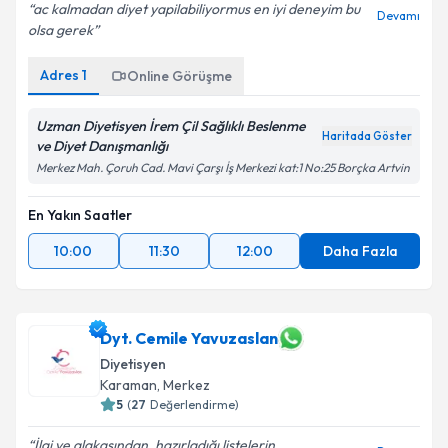
ac kalmadan diyet yapilabiliyormus en iyi deneyim bu
Devamı
olsa gerek
Adres
1
Online Görüşme
Uzman Diyetisyen İrem Çil Sağlıklı Beslenme
Haritada Göster
ve Diyet Danışmanlığı
Merkez Mah. Çoruh Cad. Mavi Çarşı İş Merkezi kat:1 No:25 Borçka Artvin
En Yakın Saatler
10:00
11:30
12:00
Daha Fazla
Dyt. Cemile Yavuzaslan
Diyetisyen
Karaman
,
Merkez
5
(
27
Değerlendirme)
İlgi ve alakasından, hazırladığı listelerin