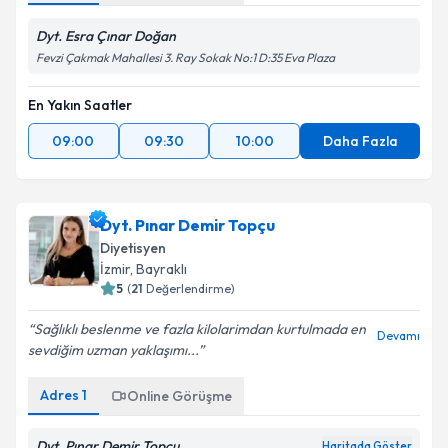
Dyt. Esra Çınar Doğan
Fevzi Çakmak Mahallesi 3. Ray Sokak No:1 D:35 Eva Plaza
En Yakın Saatler
09:00
09:30
10:00
Daha Fazla
Dyt. Pınar Demir Topçu
Diyetisyen
İzmir
,
Bayraklı
5
(
21
Değerlendirme)
Sağlıklı beslenme ve fazla kilolarimdan kurtulmada en
Devamı
sevdiğim uzman yaklaşımı...
Adres
1
Online Görüşme
Dyt. Pınar Demir Topçu
Haritada Göster