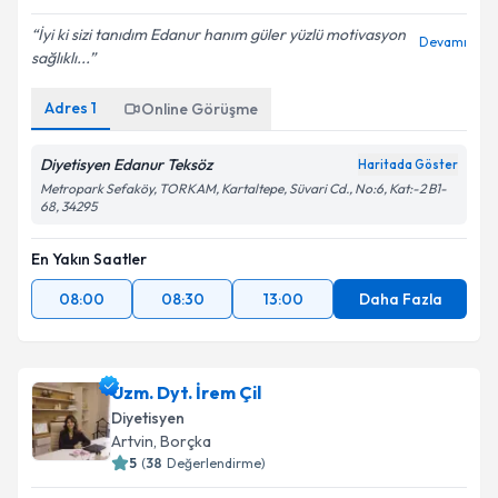
İyi ki sizi tanıdım Edanur hanım güler yüzlü motivasyon
Devamı
sağlıklı...
Adres
1
Online Görüşme
Diyetisyen Edanur Teksöz
Haritada Göster
Metropark Sefaköy, TORKAM, Kartaltepe, Süvari Cd., No:6, Kat:-2 B1-
68, 34295
En Yakın Saatler
08:00
08:30
13:00
Daha Fazla
Uzm. Dyt. İrem Çil
Diyetisyen
Artvin
,
Borçka
5
(
38
Değerlendirme)