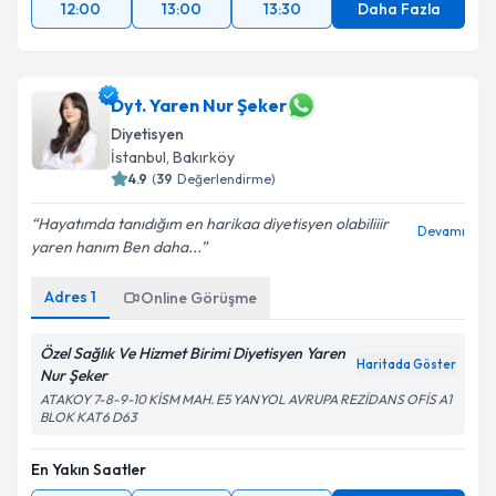
12:00
13:00
13:30
Daha Fazla
Dyt. Yaren Nur Şeker
Diyetisyen
İstanbul
,
Bakırköy
4.9
(
39
Değerlendirme)
Hayatımda tanıdığım en harikaa diyetisyen olabiliiir
Devamı
yaren hanım Ben daha...
Adres
1
Online Görüşme
Özel Sağlık Ve Hizmet Birimi Diyetisyen Yaren
Haritada Göster
Nur Şeker
ATAKOY 7-8-9-10 KİSM MAH. E5 YANYOL AVRUPA REZİDANS OFİS A1
BLOK KAT6 D63
En Yakın Saatler