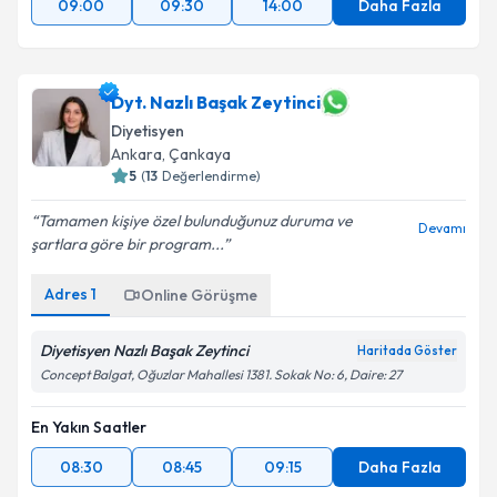
09:00
09:30
14:00
Daha Fazla
Dyt. Nazlı Başak Zeytinci
Diyetisyen
Ankara
,
Çankaya
5
(
13
Değerlendirme)
Tamamen kişiye özel bulunduğunuz duruma ve
Devamı
şartlara göre bir program...
Adres
1
Online Görüşme
Diyetisyen Nazlı Başak Zeytinci
Haritada Göster
Concept Balgat, Oğuzlar Mahallesi 1381. Sokak No: 6, Daire: 27
En Yakın Saatler
08:30
08:45
09:15
Daha Fazla