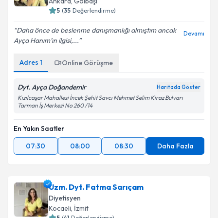
Ankara
,
Gölbaşı
5
(
35
Değerlendirme)
Daha önce de beslenme danışmanlığı almıştım ancak
Devamı
Ayça Hanım’ın ilgisi,...
Adres
1
Online Görüşme
Dyt. Ayça Doğandemir
Haritada Göster
Kızılcaşar Mahallesi İncek Şehit Savcı Mehmet Selim Kiraz Bulvarı
Tarman İş Merkezi No 260 /14
En Yakın Saatler
07:30
08:00
08:30
Daha Fazla
Uzm. Dyt. Fatma Sarıçam
Diyetisyen
Kocaeli
,
İzmit
5
(
41
Değerlendirme)