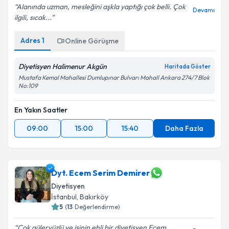
Alanında uzman, mesleğini aşkla yaptığı çok belli. Çok
Devamı
ilgili, sıcak...
Adres
1
Online Görüşme
Diyetisyen Halimenur Akgün
Haritada Göster
Mustafa Kemal Mahallesi Dumlupınar Bulvarı Mahall Ankara 274/7 Blok
No:109
En Yakın Saatler
09:00
15:00
15:40
Daha Fazla
Dyt. Ecem Serim Demirer
Diyetisyen
İstanbul
,
Bakırköy
5
(
13
Değerlendirme)
Cok güleryüzlü ve işinin ehli bir diyetisyen Ecem