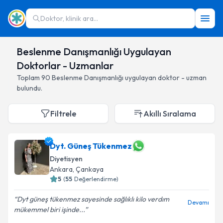
Doktor, klinik ara...
Beslenme Danışmanlığı Uygulayan
Doktorlar - Uzmanlar
Toplam
90
Beslenme Danışmanlığı
uygulayan doktor - uzman
bulundu.
Filtrele
Akıllı Sıralama
Dyt. Güneş Tükenmez
Diyetisyen
Ankara
,
Çankaya
5
(
55
Değerlendirme)
Dyt güneş tükenmez sayesinde sağlıklı kilo verdım
Devamı
mükemmel biri işinde...