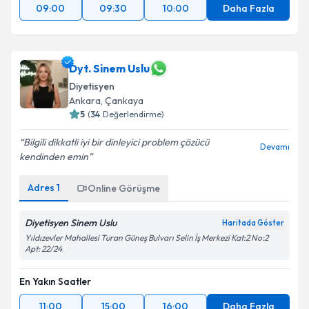
09:00
09:30
10:00
Daha Fazla
Dyt. Sinem Uslu
Diyetisyen
Ankara
,
Çankaya
5
(
34
Değerlendirme)
Bilgili dikkatli iyi bir dinleyici problem çözücü
Devamı
kendinden emin
Adres
1
Online Görüşme
Diyetisyen Sinem Uslu
Haritada Göster
Yıldızevler Mahallesi Turan Güneş Bulvarı Selin İş Merkezi Kat:2 No:2
Apt: 22/24
En Yakın Saatler
11:00
15:00
16:00
Daha Fazla