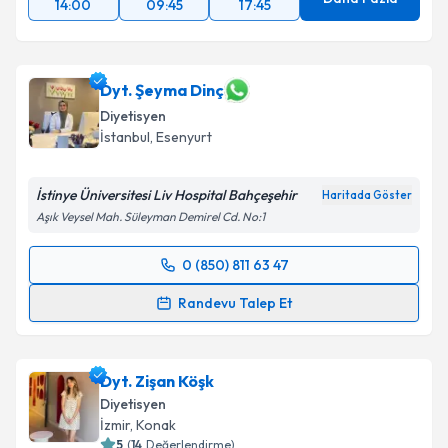
14:00
09:45
17:45
Dyt. Şeyma Dinç
Diyetisyen
İstanbul
,
Esenyurt
İstinye Üniversitesi Liv Hospital Bahçeşehir
Haritada Göster
Aşık Veysel Mah. Süleyman Demirel Cd. No:1
0 (850) 811 63 47
Randevu Takvimi Talebi
Randevu Talep Et
Dyt. Şeyma Dinç
için randevu takvimi talebi oluşturun.
Size bu uzmandan randevu almanız için bir takvim
Dyt. Zişan Köşk
hazırlandığında e-posta ile bilgilendireceğiz.
Diyetisyen
E-posta Adresiniz
İzmir
,
Konak
5
(
14
Değerlendirme)