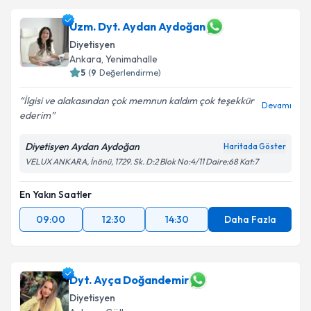
Uzm. Dyt. Aydan Aydoğan
Diyetisyen
Ankara
,
Yenimahalle
5
(
9
Değerlendirme)
İlgisi ve alakasından çok memnun kaldım çok teşekkür
Devamı
ederim
Diyetisyen Aydan Aydoğan
Haritada Göster
VELUX ANKARA, İnönü, 1729. Sk. D:2 Blok No:4/11 Daire:68 Kat:7
En Yakın Saatler
09:00
12:30
14:30
Daha Fazla
Dyt. Ayça Doğandemir
Diyetisyen