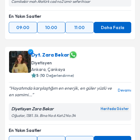
Camikebir mah Atatürk cad no2 izmir seferihisar
En Yakın Saatler
09:00
10:00
11:00
Daha Fazla
Dyt. Zara Bekar
Diyetisyen
Ankara
,
Çankaya
5
(
10
Değerlendirme)
Hayatımda karşılaştığım en enerjik, en güler yüzlü ve
Devamı
en samimi...
Diyetisyen Zara Bekar
Haritada Göster
Oğuzlar, 1381. Sk. Bina No:6 Kat:2 No:34
En Yakın Saatler