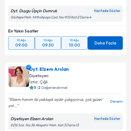
Dyt. Duygu Üpçin Dumruk
Haritada Göster
Göztepe Mah. Mithatpaşa Cad. No:905 Kat:2 Daire:4
En Yakın Saatler
10 Ağu
10 Ağu
10 Ağu
Daha Fazla
09:00
09:30
10:00
Dyt. Elzem Arslan
Diyetisyen
İzmir
, Çiğli
5
(
2
Değerlendirme)
Elzem hanım ile yaklaşık aydır çalışıyoruz, çok güzel
Devamı
yol...
Diyetisyen Elzem Arslan
Haritada Göster
8216 Sok. No:36 Ataşahir Mah. Kat:3 Daire:13