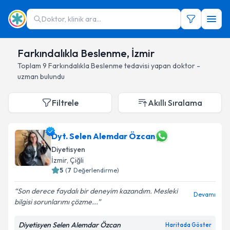
Doktor, klinik ara...
Farkındalıkla Beslenme, İzmir
Toplam
9
Farkındalıkla Beslenme
tedavisi yapan doktor -
uzman bulundu
Filtrele
Akıllı Sıralama
Dyt. Selen Alemdar Özcan
Diyetisyen
İzmir
, Çiğli
5
(
7
Değerlendirme)
Son derece faydalı bir deneyim kazandım. Mesleki
Devamı
bilgisi sorunlarımı çözme...
Diyetisyen Selen Alemdar Özcan
Haritada Göster