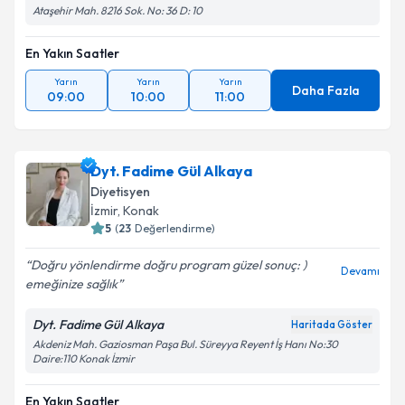
Ataşehir Mah. 8216 Sok. No: 36 D: 10
En Yakın Saatler
Yarın
Yarın
Yarın
Daha Fazla
09:00
10:00
11:00
Dyt. Fadime Gül Alkaya
Diyetisyen
İzmir
, Konak
5
(
23
Değerlendirme)
Doğru yönlendirme doğru program güzel sonuç: )
Devamı
emeğinize sağlık
Dyt. Fadime Gül Alkaya
Haritada Göster
Akdeniz Mah. Gaziosman Paşa Bul. Süreyya Reyent İş Hanı No:30
Daire:110 Konak İzmir
En Yakın Saatler