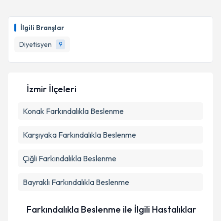
Dyt. İlkay Kıvrak
için randevu takvimi talebi
oluşturun. Size bu uzmandan randevu almanız için bir
İlgili Branşlar
takvim hazırlandığında e-posta ile bilgilendireceğiz.
Diyetisyen
9
E-posta Adresiniz
İzmir İlçeleri
Kişisel verilerimin işlenmesine ilişkin
Aydınlatma
Konak
Farkındalıkla Beslenme
Metni
'ni okudum ve kişisel verilerimin belirtilen
kapsamda işlenmesini kabul ediyorum.
Karşıyaka
Farkındalıkla Beslenme
Takvim Talebini Gönder
Çiğli
Farkındalıkla Beslenme
Bayraklı
Farkındalıkla Beslenme
Farkındalıkla Beslenme ile İlgili Hastalıklar