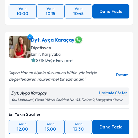
Yarın
Yarın
Yarın
Daha Fazla
10:00
10:15
10:45
Dyt. Ayça Karaçay
Diyetisyen
İzmir
, Karşıyaka
5
(
16
Değerlendirme)
Ayça Hanım kişinin durumunu bütün yönleriyle
Devamı
değerlendiren mükemmel bir uzmandır.
Dyt. Ayça Karaçay
Haritada Göster
Yalı Mahallesi, Okan Yüksel Caddesi No: 43, Daire: 9, Karşıyaka / İzmir
En Yakın Saatler
Yarın
Yarın
Yarın
Daha Fazla
12:00
13:00
13:30