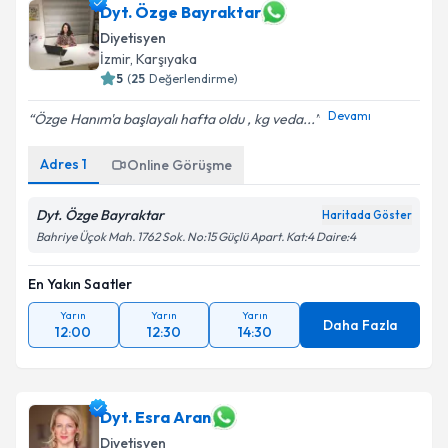
Dyt. Özge Bayraktar
Diyetisyen
İzmir
, Karşıyaka
5
(
25
Değerlendirme)
Devamı
Özge Hanım'a başlayalı hafta oldu , kg veda...
Adres
1
Online Görüşme
Dyt. Özge Bayraktar
Haritada Göster
Bahriye Üçok Mah. 1762 Sok. No:15 Güçlü Apart. Kat:4 Daire:4
En Yakın Saatler
Yarın
Yarın
Yarın
Daha Fazla
12:00
12:30
14:30
Dyt. Esra Aran
Diyetisyen