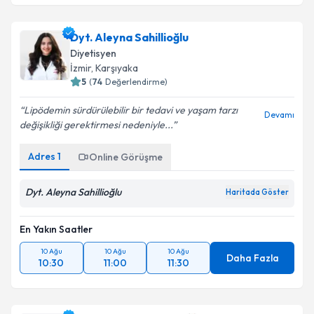
Dyt. Aleyna Sahillioğlu
Diyetisyen
İzmir
, Karşıyaka
5
(
74
Değerlendirme)
Lipödemin sürdürülebilir bir tedavi ve yaşam tarzı
Devamı
değişikliği gerektirmesi nedeniyle...
Adres
1
Online Görüşme
Dyt. Aleyna Sahillioğlu
Haritada Göster
En Yakın Saatler
10 Ağu
10 Ağu
10 Ağu
Daha Fazla
10:30
11:00
11:30