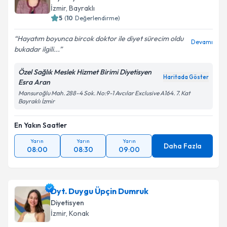
İzmir
, Bayraklı
5
(
10
Değerlendirme)
Hayatım boyunca bircok doktor ile diyet sürecim oldu
Devamı
bukadar ilgili...
Özel Sağlık Meslek Hizmet Birimi Diyetisyen
Haritada Göster
Esra Aran
Mansuroğlu Mah. 288-4 Sok. No:9-1 Avcılar Exclusive A164. 7. Kat
Bayraklı İzmir
En Yakın Saatler
Yarın
Yarın
Yarın
Daha Fazla
08:00
08:30
09:00
Dyt. Duygu Üpçin Dumruk
Diyetisyen
İzmir
, Konak