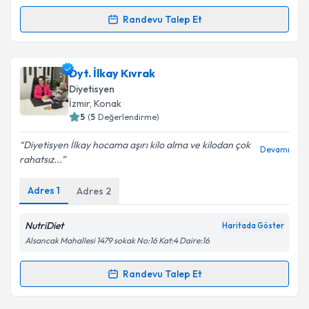
Randevu Talep Et
Randevu Takvimi Talebi
Dyt. Elzem Arslan
için randevu takvimi talebi
Dyt. İlkay Kıvrak
oluşturun. Size bu uzmandan randevu almanız için bir
Diyetisyen
takvim hazırlandığında e-posta ile bilgilendireceğiz.
İzmir
, Konak
5
(
5
Değerlendirme)
E-posta Adresiniz
Diyetisyen İlkay hocama aşırı kilo alma ve kilodan çok
Devamı
rahatsız...
Adres
1
Adres
2
Kişisel verilerimin işlenmesine ilişkin
Aydınlatma
Metni
'ni okudum ve kişisel verilerimin belirtilen
kapsamda işlenmesini kabul ediyorum.
NutriDiet
Haritada Göster
Alsancak Mahallesi 1479 sokak No:16 Kat:4 Daire:16
Takvim Talebini Gönder
Randevu Talep Et
Randevu Takvimi Talebi