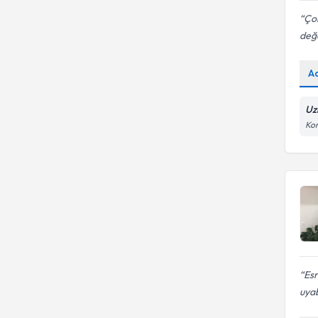
Ço
değe
A
Uz
Kon
Esr
uyab