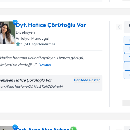
Dyt. Hatice Çörütoğlu Var
Diyetisyen
Antalya
,
Manavgat
5
(
31
Değerlendirme)
 Hatice hanımla üçüncü aydayız. Uzman görüşü,
miyeti ve desteği...
Devamı
yetisyen Hatice Çörütoğlu Var
Haritada Göster
arı Hisar, Hastane Cd. No:2 Kat:2 Daire:14
Dyt. Ayşe Nur Ayhan