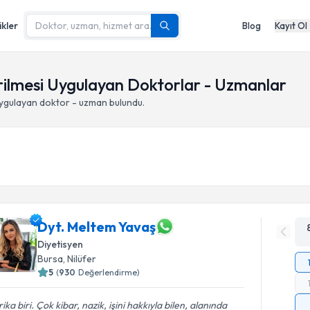
ikler
Blog
Kayıt Ol
ilmesi Uygulayan Doktorlar - Uzmanlar
ygulayan doktor - uzman bulundu.
Dyt. Meltem Yavaş
Diyetisyen
Bursa
,
Nilüfer
5
(
930
Değerlendirme)
ika biri. Çok kibar, nazik, işini hakkıyla bilen, alanında