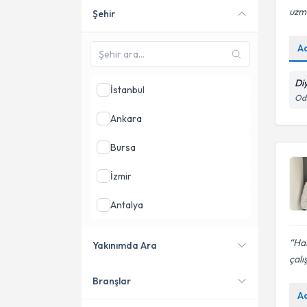
uzm
Şehir
Online danışmanlık sunan
uzmanları göster
A
Di
İstanbul
Odu
Ankara
Bursa
İzmir
Antalya
Adana
Ha
Yakınımda Ara
çalı
Gaziantep
Branşlar
Konumuma yakın uzmanları
A
göster