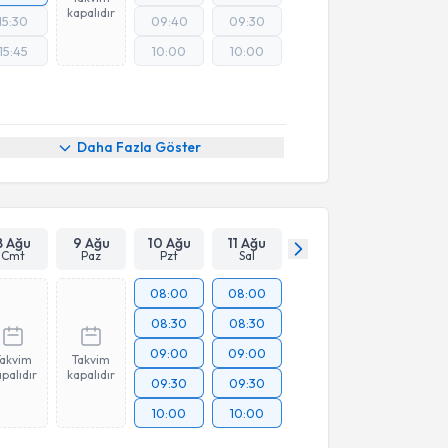
kapalıdır
15:30
09:40
09:30
15:45
10:00
10:00
Daha Fazla Göster
8 Ağu
9 Ağu
10 Ağu
11 Ağu
Cmt
Paz
Pzt
Sal
08:00
08:00
08:30
08:30
09:00
09:00
Takvim
Takvim
palıdır
kapalıdır
09:30
09:30
10:00
10:00