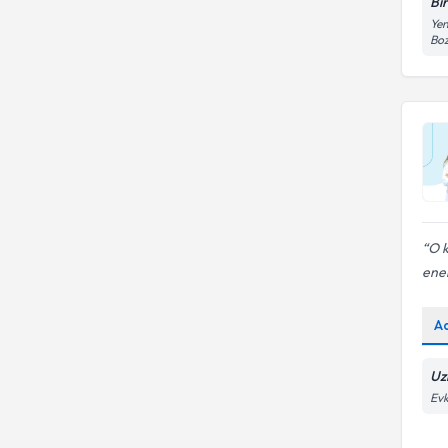
Bi
Yen
Boz
O k
ener
A
Uzm
Evk