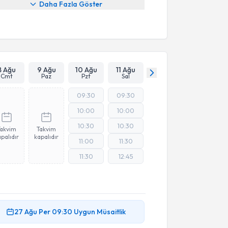
Daha Fazla Göster
8 Ağu
9 Ağu
10 Ağu
11 Ağu
Cmt
Paz
Pzt
Sal
09:30
09:30
10:00
10:00
10:30
10:30
Takvim
Takvim
palıdır
kapalıdır
11:00
11:30
11:30
12:45
27 Ağu
Per
09:30
Uygun Müsaitlik