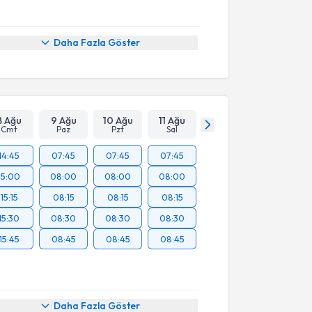
Daha Fazla Göster
8 Ağu
9 Ağu
10 Ağu
11 Ağu
Cmt
Paz
Pzt
Sal
14:45
07:45
07:45
07:45
15:00
08:00
08:00
08:00
15:15
08:15
08:15
08:15
15:30
08:30
08:30
08:30
15:45
08:45
08:45
08:45
Daha Fazla Göster