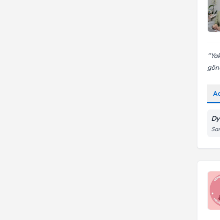
Yak
gönü
A
Dy
San