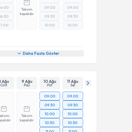
16:00
09:00
09:00
Takvim
kapalıdır
16:30
09:30
09:30
17:00
10:00
10:00
Daha Fazla Göster
8 Ağu
9 Ağu
10 Ağu
11 Ağu
Cmt
Paz
Pzt
Sal
09:00
09:00
09:30
09:30
10:00
10:00
Takvim
Takvim
palıdır
kapalıdır
10:30
10:30
11:00
11:00