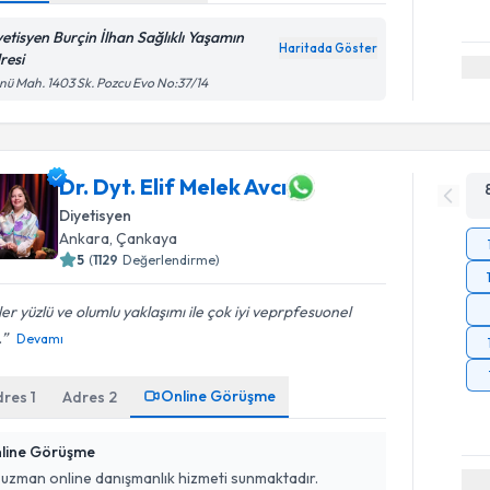
yetisyen Burçin İlhan Sağlıklı Yaşamın
Haritada Göster
resi
nü Mah. 1403 Sk. Pozcu Evo No:37/14
Dr. Dyt. Elif Melek Avcı
Diyetisyen
Ankara
,
Çankaya
5
(
1129
Değerlendirme)
er yüzlü ve olumlu yaklaşımı ile çok iyi veprpfesuonel
.
Devamı
Online Görüşme
dres
1
Adres
2
line Görüşme
 uzman online danışmanlık hizmeti sunmaktadır.