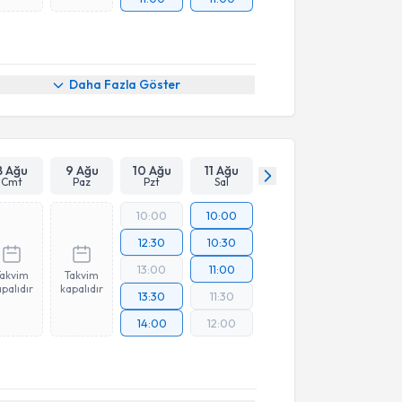
Daha Fazla Göster
8 Ağu
9 Ağu
10 Ağu
11 Ağu
Cmt
Paz
Pzt
Sal
10:00
10:00
12:30
10:30
13:00
11:00
Takvim
Takvim
palıdır
kapalıdır
13:30
11:30
14:00
12:00