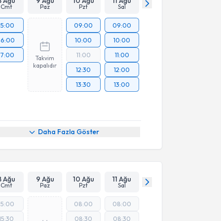
8 Ağu
9 Ağu
10 Ağu
11 Ağu
Cmt
Paz
Pzt
Sal
15:00
09:00
09:00
16:00
10:00
10:00
17:00
11:00
11:00
Takvim
kapalıdır
12:30
12:00
13:30
13:00
Daha Fazla Göster
8 Ağu
9 Ağu
10 Ağu
11 Ağu
Cmt
Paz
Pzt
Sal
15:00
08:00
08:00
15:30
08:30
08:30