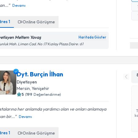
an...
Devamı
dres
1
Online Görüşme
yetisyen Meltem Yavaş
Haritada Göster
nluk Mah. Liman Cad. No :17 Kızılay Plaza Daire : 61
Dyt. Burçin İlhan
Diyetisyen
Mersin
,
Yenişehir
5
(
199
Değerlendirme)
stalarına her anlamda yardımcı olan ve onları anlamaya
ka
şan bir...
Devamı
dres
1
Online Görüşme