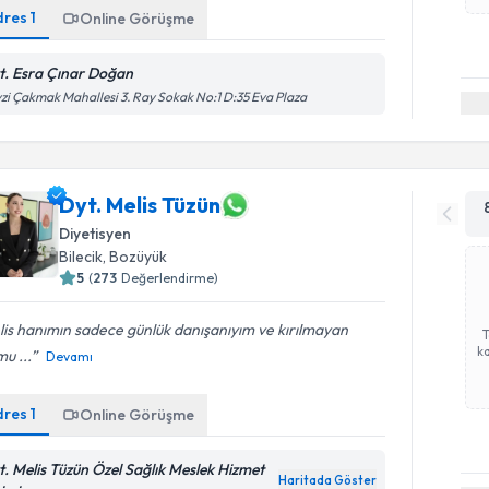
dres
1
Online Görüşme
t. Esra Çınar Doğan
zi Çakmak Mahallesi 3. Ray Sokak No:1 D:35 Eva Plaza
Dyt. Melis Tüzün
Diyetisyen
Bilecik
,
Bozüyük
5
(
273
Değerlendirme)
is hanımın sadece günlük danışanıyım ve kırılmayan
ka
mu ...
Devamı
dres
1
Online Görüşme
t. Melis Tüzün Özel Sağlık Meslek Hizmet
Haritada Göster