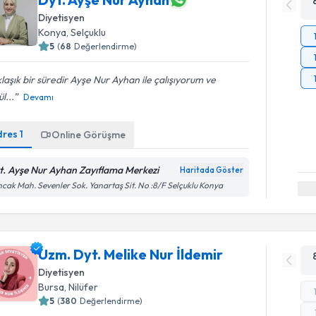
Diyetisyen
Konya
,
Selçuklu
5
(
68
Değerlendirme)
laşık bir süredir Ayşe Nur Ayhan ile çalışıyorum ve
l...
Devamı
dres
1
Online Görüşme
t. Ayşe Nur Ayhan Zayıflama Merkezi
Haritada Göster
cak Mah. Sevenler Sok. Yanartaş Sit. No :8/F Selçuklu Konya
Uzm. Dyt. Melike Nur İldemir
Diyetisyen
Bursa
,
Nilüfer
5
(
380
Değerlendirme)