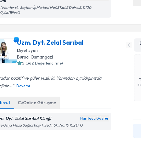
rimi
i Monter sk. Seyhan İş Merkezi No:13 Kat:2 Daire:5, 11100
üyük/Bilecik
Uzm. Dyt. Zelal Sarıbal
Diyetisyen
Bursa
,
Osmangazi
5
(
362
Değerlendirme)
adar pozitif ve güler yüzlü ki. Yanından ayrıldığınızda
ka
jiniz...
Devamı
dres
1
Online Görüşme
. Dyt. Zelal Sarıbal Kliniği
Haritada Göster
e Onyx Plaza Bağlarbaşı 1. Sedir Sk. No:10 K:2 D:13