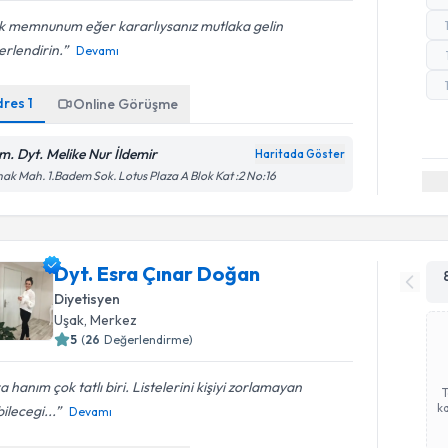
k memnunum eğer kararlıysanız mutlaka gelin
rlendirin.
Devamı
dres
1
Online Görüşme
m. Dyt. Melike Nur İldemir
Haritada Göster
ak Mah. 1.Badem Sok. Lotus Plaza A Blok Kat :2 No:16
Dyt. Esra Çınar Doğan
Diyetisyen
Uşak
,
Merkez
5
(
26
Değerlendirme)
a hanım çok tatlı biri. Listelerini kişiyi zorlamayan
ka
ilecegi...
Devamı