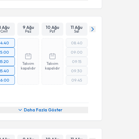
8 Ağu
9 Ağu
10 Ağu
11 Ağu
Cmt
Paz
Pzt
Sal
14:40
08:40
15:00
09:00
15:20
09:15
Takvim
Takvim
kapalıdır
kapalıdır
15:40
09:30
16:00
09:45
Daha Fazla Göster