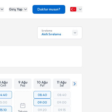
Giriş Yap
Doktor musun?
Sıralama
Akıllı Sıralama
8 Ağu
9 Ağu
10 Ağu
11 Ağu
Cmt
Paz
Pzt
Sal
14:40
08:40
08:40
15:00
09:00
09:00
15:10
09:20
09:15
Takvim