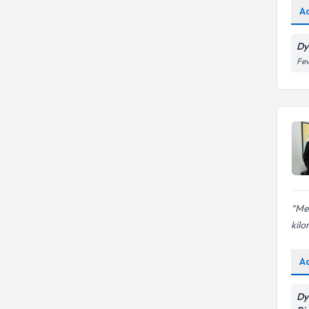
A
Dy
Fev
Mel
kilo
A
Dy