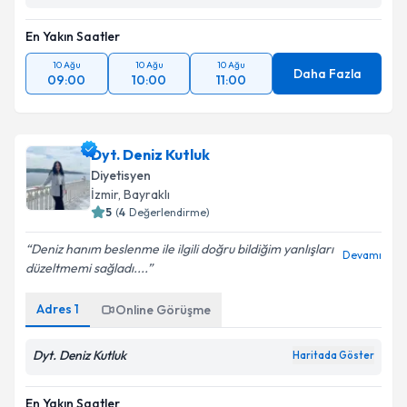
En Yakın Saatler
10 Ağu
10 Ağu
10 Ağu
Daha Fazla
09:00
10:00
11:00
Dyt. Deniz Kutluk
Diyetisyen
İzmir
, Bayraklı
5
(
4
Değerlendirme)
Deniz hanım beslenme ile ilgili doğru bildiğim yanlışları
Devamı
düzeltmemi sağladı....
Adres
1
Online Görüşme
Dyt. Deniz Kutluk
Haritada Göster
En Yakın Saatler