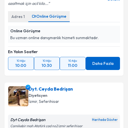
azaltmak için acil kilo...
Online Görüşme
Adres
1
Online Görüşme
Bu uzman online danışmanlık hizmeti sunmaktadır.
En Yakın Saatler
10 Ağu
10 Ağu
10 Ağu
Daha Fazla
10:00
10:30
11:00
Dyt. Ceyda Bedrişan
Diyetisyen
İzmir
, Seferihisar
Dyt Ceyda Bedrişan
Haritada Göster
Camikebir mah Atatürk cad no2 izmir seferihisar