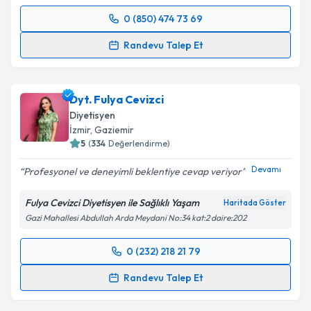
Takvim Talebini Gönder
0 (850) 474 73 69
Randevu Takvimi Talebi
Randevu Talep Et
Dyt. Eda Kılıç
için randevu takvimi talebi oluşturun.
Size bu uzmandan randevu almanız için bir takvim
Dyt. Fulya Cevizci
hazırlandığında e-posta ile bilgilendireceğiz.
Diyetisyen
E-posta Adresiniz
İzmir
, Gaziemir
5
(
334
Değerlendirme)
Devamı
Profesyonel ve deneyimli beklentiye cevap veriyor
Kişisel verilerimin işlenmesine ilişkin
Aydınlatma
Fulya Cevizci Diyetisyen ile Sağlıklı Yaşam
Haritada Göster
Metni
'ni okudum ve kişisel verilerimin belirtilen
Gazi Mahallesi Abdullah Arda Meydani No:34 kat:2 daire:202
kapsamda işlenmesini kabul ediyorum.
0 (232) 218 21 79
Randevu Takvimi Talebi
Takvim Talebini Gönder
Randevu Talep Et
Dyt. Fulya Cevizci
için randevu takvimi talebi