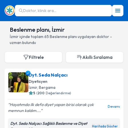
Doktor, klinik ara...
Beslenme planı, İzmir
İzmir
içinde toplam
65
Beslenme planı
uygulayan doktor -
uzman bulundu
Filtrele
Akıllı Sıralama
Dyt. Seda Nalçacı
Diyetisyen
İzmir
, Bergama
5
(
200
Değerlendirme)
Hayatımda ilk defa diyet yapan birisi olarak çok
Devamı
memnun kaldım....
Dyt. Seda Nalçacı Sağlıklı Beslenme ve Diyet
Haritada Göster