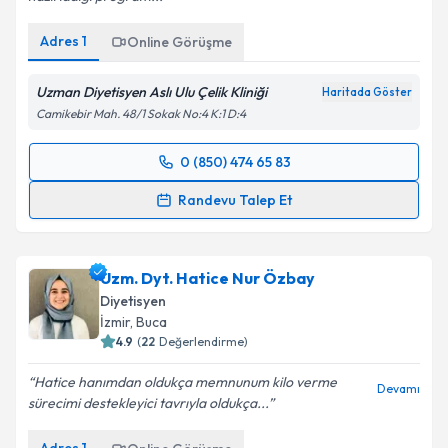
Adres
1
Online Görüşme
Uzman Diyetisyen Aslı Ulu Çelik Kliniği
Haritada Göster
Camikebir Mah. 48/1 Sokak No:4 K:1 D:4
0 (850) 474 65 83
Randevu Takvimi Talebi
Randevu Talep Et
Uzm. Dyt. Aslı Ulu Çelik
için randevu takvimi talebi
oluşturun. Size bu uzmandan randevu almanız için bir
Uzm. Dyt. Hatice Nur Özbay
takvim hazırlandığında e-posta ile bilgilendireceğiz.
Diyetisyen
E-posta Adresiniz
İzmir
, Buca
4.9
(
22
Değerlendirme)
Hatice hanımdan oldukça memnunum kilo verme
Devamı
sürecimi destekleyici tavrıyla oldukça...
Kişisel verilerimin işlenmesine ilişkin
Aydınlatma
Metni
'ni okudum ve kişisel verilerimin belirtilen