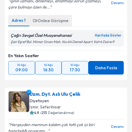
işinin uzmanı, dinlemeyi, anlatmayı sorun çözmeyi,
Devamı
çare bulmayı özen ile...
Adres
1
Online Görüşme
Çağrı Sevgel Özel Muayenehanesi
Haritada Göster
Şair Eşref Bul. Mimar Sinan Mah. No:64 Demet Apart. Kat:4 Daire:9
En Yakın Saatler
10 Ağu
10 Ağu
10 Ağu
Daha Fazla
09:00
16:30
17:30
Uzm. Dyt. Aslı Ulu Çelik
Diyetisyen
İzmir
, Seferihisar
4.9
(
213
Değerlendirme)
Herşeyden memnun kaldım çok tatlı çok iyi biri
Devamı
hazırladığı program...