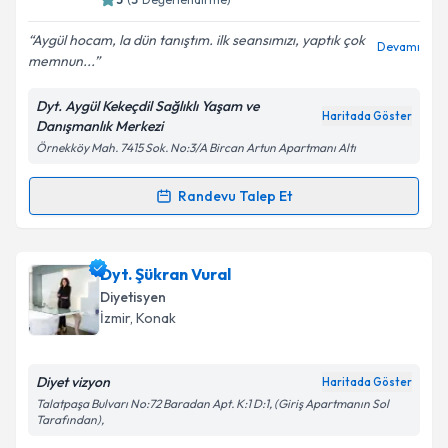
E-posta Adresiniz
Aygül hocam, la dün tanıştım. ilk seansımızı, yaptık çok
Devamı
memnun...
Dyt. Aygül Kekeçdil Sağlıklı Yaşam ve
Kişisel verilerimin işlenmesine ilişkin
Aydınlatma
Haritada Göster
Danışmanlık Merkezi
Metni
'ni okudum ve kişisel verilerimin belirtilen
Örnekköy Mah. 7415 Sok. No:3/A Bircan Artun Apartmanı Altı
kapsamda işlenmesini kabul ediyorum.
Randevu Talep Et
Randevu Takvimi Talebi
Takvim Talebini Gönder
Dyt. Aygül Kekeçdil
için randevu takvimi talebi
Dyt. Şükran Vural
oluşturun. Size bu uzmandan randevu almanız için bir
Diyetisyen
takvim hazırlandığında e-posta ile bilgilendireceğiz.
İzmir
, Konak
E-posta Adresiniz
Diyet vizyon
Haritada Göster
Talatpaşa Bulvarı No:72 Baradan Apt. K:1 D:1, (Giriş Apartmanın Sol
Tarafından),