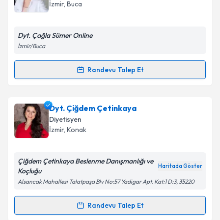
takvim hazırlandığında e-posta ile bilgilendireceğiz.
İzmir
, Buca
E-posta Adresiniz
Dyt. Çağla Sümer Online
İzmir/Buca
Kişisel verilerimin işlenmesine ilişkin
Aydınlatma
Randevu Talep Et
Randevu Takvimi Talebi
Metni
'ni okudum ve kişisel verilerimin belirtilen
kapsamda işlenmesini kabul ediyorum.
Dyt. Çağla Sümer
için randevu takvimi talebi
Dyt. Çiğdem Çetinkaya
oluşturun. Size bu uzmandan randevu almanız için bir
Takvim Talebini Gönder
Diyetisyen
takvim hazırlandığında e-posta ile bilgilendireceğiz.
İzmir
, Konak
E-posta Adresiniz
Çiğdem Çetinkaya Beslenme Danışmanlığı ve
Haritada Göster
Koçluğu
Alsancak Mahallesi Talatpaşa Blv No:57 Yadigar Apt. Kat:1 D:3, 35220
Kişisel verilerimin işlenmesine ilişkin
Aydınlatma
Metni
'ni okudum ve kişisel verilerimin belirtilen
Randevu Talep Et
Randevu Takvimi Talebi
kapsamda işlenmesini kabul ediyorum.