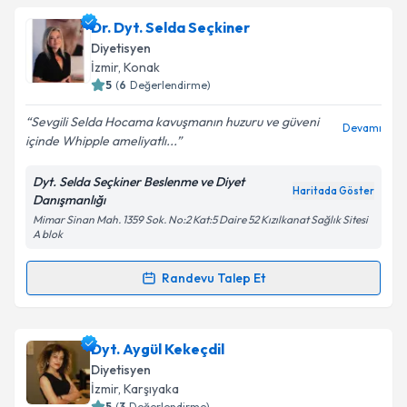
oluşturun. Size bu uzmandan randevu almanız için bir
Dr. Dyt. Selda Seçkiner
takvim hazırlandığında e-posta ile bilgilendireceğiz.
Diyetisyen
E-posta Adresiniz
İzmir
, Konak
5
(
6
Değerlendirme)
Sevgili Selda Hocama kavuşmanın huzuru ve güveni
Devamı
içinde Whipple ameliyatlı...
Kişisel verilerimin işlenmesine ilişkin
Aydınlatma
Metni
'ni okudum ve kişisel verilerimin belirtilen
Dyt. Selda Seçkiner Beslenme ve Diyet
kapsamda işlenmesini kabul ediyorum.
Haritada Göster
Danışmanlığı
Mimar Sinan Mah. 1359 Sok. No:2 Kat:5 Daire 52 Kızılkanat Sağlık Sitesi
A blok
Takvim Talebini Gönder
Randevu Talep Et
Randevu Takvimi Talebi
Dr. Dyt. Selda Seçkiner
için randevu takvimi talebi
Dyt. Aygül Kekeçdil
oluşturun. Size bu uzmandan randevu almanız için bir
Diyetisyen
takvim hazırlandığında e-posta ile bilgilendireceğiz.
İzmir
, Karşıyaka
5
(
3
Değerlendirme)