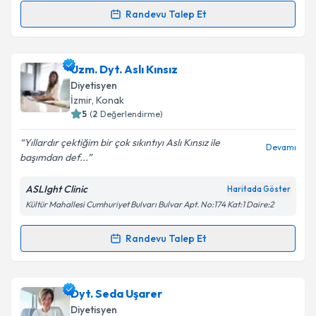
Kişisel verilerimin işlenmesine ilişkin
Aydınlatma
Randevu Talep Et
Metni
'ni okudum ve kişisel verilerimin belirtilen
Randevu Takvimi Talebi
kapsamda işlenmesini kabul ediyorum.
Dyt. Şükran Vural
için randevu takvimi talebi
Uzm. Dyt. Aslı Kınsız
Takvim Talebini Gönder
oluşturun. Size bu uzmandan randevu almanız için bir
Diyetisyen
takvim hazırlandığında e-posta ile bilgilendireceğiz.
İzmir
, Konak
5
(
2
Değerlendirme)
E-posta Adresiniz
Yıllardır çektiğim bir çok sıkıntıyı Aslı Kınsız ile
Devamı
başımdan def...
ASLIght Clinic
Haritada Göster
Kişisel verilerimin işlenmesine ilişkin
Aydınlatma
Kültür Mahallesi Cumhuriyet Bulvarı Bulvar Apt. No:174 Kat:1 Daire:2
Metni
'ni okudum ve kişisel verilerimin belirtilen
kapsamda işlenmesini kabul ediyorum.
Randevu Talep Et
Randevu Takvimi Talebi
Takvim Talebini Gönder
Uzm. Dyt. Aslı Kınsız
için randevu takvimi talebi
Dyt. Seda Uşarer
oluşturun. Size bu uzmandan randevu almanız için bir
Diyetisyen