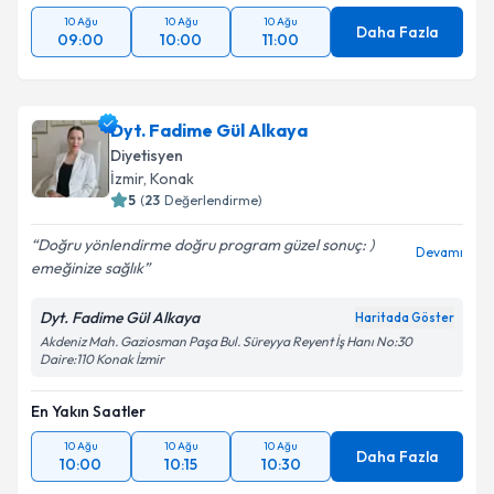
10 Ağu
10 Ağu
10 Ağu
Daha Fazla
09:00
10:00
11:00
Dyt. Fadime Gül Alkaya
Diyetisyen
İzmir
, Konak
5
(
23
Değerlendirme)
Doğru yönlendirme doğru program güzel sonuç: )
Devamı
emeğinize sağlık
Dyt. Fadime Gül Alkaya
Haritada Göster
Akdeniz Mah. Gaziosman Paşa Bul. Süreyya Reyent İş Hanı No:30
Daire:110 Konak İzmir
En Yakın Saatler
10 Ağu
10 Ağu
10 Ağu
Daha Fazla
10:00
10:15
10:30