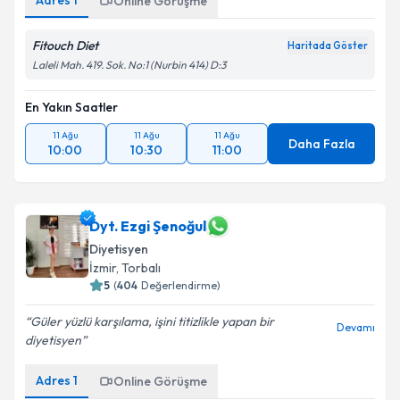
Adres
1
Online Görüşme
kapsamda işlenmesini kabul ediyorum.
Fitouch Diet
Haritada Göster
Takvim Talebini Gönder
Laleli Mah. 419. Sok. No:1 (Nurbin 414) D:3
En Yakın Saatler
11 Ağu
11 Ağu
11 Ağu
Daha Fazla
10:00
10:30
11:00
Dyt. Ezgi Şenoğul
Diyetisyen
İzmir
, Torbalı
5
(
404
Değerlendirme)
Güler yüzlü karşılama, işini titizlikle yapan bir
Devamı
diyetisyen
Adres
1
Online Görüşme