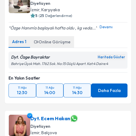
Diyetisyen
İzmir
, Karşıyaka
5
(
25
Değerlendirme)
Devamı
Özge Hanım'a başlayalı hafta oldu , kg veda...
Adres
1
Online Görüşme
Dyt. Özge Bayraktar
Haritada Göster
Bahriye Üçok Mah. 1762 Sok. No:15 Güçlü Apart. Kat:4 Daire:4
En Yakın Saatler
11 Ağu
11 Ağu
11 Ağu
Daha Fazla
12:30
14:00
14:30
Dyt. Ecem Hakan
Diyetisyen
İzmir
, Balçova