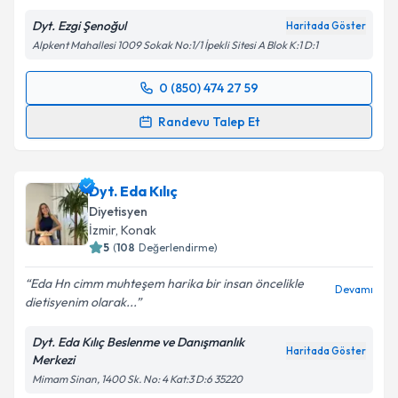
Dyt. Ezgi Şenoğul
Haritada Göster
Alpkent Mahallesi 1009 Sokak No:1/1 İpekli Sitesi A Blok K:1 D:1
0 (850) 474 27 59
Randevu Takvimi Talebi
Randevu Talep Et
Dyt. Ezgi Şenoğul
için randevu takvimi talebi
oluşturun. Size bu uzmandan randevu almanız için bir
Dyt. Eda Kılıç
takvim hazırlandığında e-posta ile bilgilendireceğiz.
Diyetisyen
E-posta Adresiniz
İzmir
, Konak
5
(
108
Değerlendirme)
Eda Hn cimm muhteşem harika bir insan öncelikle
Devamı
dietisyenim olarak...
Kişisel verilerimin işlenmesine ilişkin
Aydınlatma
Metni
'ni okudum ve kişisel verilerimin belirtilen
Dyt. Eda Kılıç Beslenme ve Danışmanlık
kapsamda işlenmesini kabul ediyorum.
Haritada Göster
Merkezi
Mimam Sinan, 1400 Sk. No: 4 Kat:3 D:6 35220