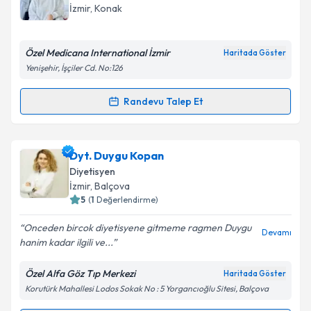
takvim hazırlandığında e-posta ile bilgilendireceğiz.
İzmir
, Konak
E-posta Adresiniz
Özel Medicana International İzmir
Haritada Göster
Yenişehir, İşçiler Cd. No:126
Kişisel verilerimin işlenmesine ilişkin
Aydınlatma
Randevu Talep Et
Randevu Takvimi Talebi
Metni
'ni okudum ve kişisel verilerimin belirtilen
kapsamda işlenmesini kabul ediyorum.
Dyt. Seda Uşarer
için randevu takvimi talebi
Dyt. Duygu Kopan
oluşturun. Size bu uzmandan randevu almanız için bir
Takvim Talebini Gönder
Diyetisyen
takvim hazırlandığında e-posta ile bilgilendireceğiz.
İzmir
, Balçova
5
(
1
Değerlendirme)
E-posta Adresiniz
Onceden bircok diyetisyene gitmeme ragmen Duygu
Devamı
hanim kadar ilgili ve...
Özel Alfa Göz Tıp Merkezi
Haritada Göster
Kişisel verilerimin işlenmesine ilişkin
Aydınlatma
Korutürk Mahallesi Lodos Sokak No : 5 Yorgancıoğlu Sitesi, Balçova
Metni
'ni okudum ve kişisel verilerimin belirtilen
kapsamda işlenmesini kabul ediyorum.