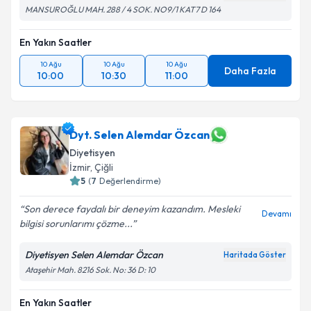
MANSUROĞLU MAH. 288 / 4 SOK. NO9/1 KAT7 D 164
En Yakın Saatler
10 Ağu
10 Ağu
10 Ağu
Daha Fazla
10:00
10:30
11:00
Dyt. Selen Alemdar Özcan
Diyetisyen
İzmir
, Çiğli
5
(
7
Değerlendirme)
Son derece faydalı bir deneyim kazandım. Mesleki
Devamı
bilgisi sorunlarımı çözme...
Diyetisyen Selen Alemdar Özcan
Haritada Göster
Ataşehir Mah. 8216 Sok. No: 36 D: 10
En Yakın Saatler