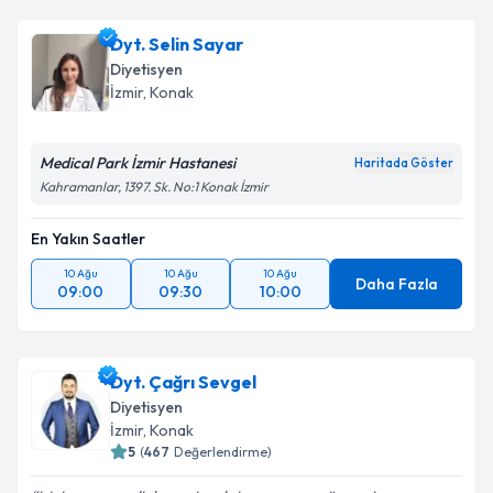
Dyt. Selin Sayar
Diyetisyen
İzmir
, Konak
Medical Park İzmir Hastanesi
Haritada Göster
Kahramanlar, 1397. Sk. No:1 Konak İzmir
En Yakın Saatler
10 Ağu
10 Ağu
10 Ağu
Daha Fazla
09:00
09:30
10:00
Dyt. Çağrı Sevgel
Diyetisyen
İzmir
, Konak
5
(
467
Değerlendirme)