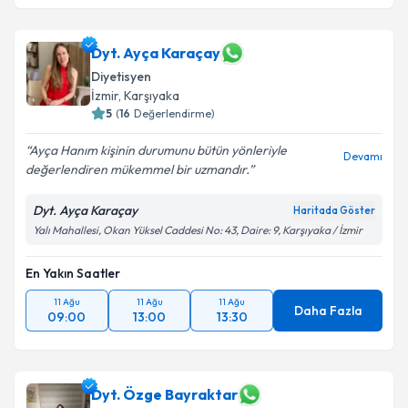
Dyt. Ayça Karaçay
Diyetisyen
İzmir
, Karşıyaka
5
(
16
Değerlendirme)
Ayça Hanım kişinin durumunu bütün yönleriyle
Devamı
değerlendiren mükemmel bir uzmandır.
Dyt. Ayça Karaçay
Haritada Göster
Yalı Mahallesi, Okan Yüksel Caddesi No: 43, Daire: 9, Karşıyaka / İzmir
En Yakın Saatler
11 Ağu
11 Ağu
11 Ağu
Daha Fazla
09:00
13:00
13:30
Dyt. Özge Bayraktar