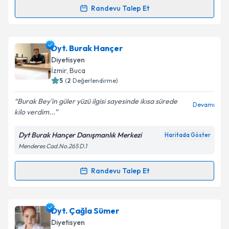
Randevu Talep Et
Randevu Takvimi Talebi
Takvim Talebini Gönder
Dyt. Duygu Kopan
için randevu takvimi talebi
Dyt. Burak Hançer
oluşturun. Size bu uzmandan randevu almanız için bir
Diyetisyen
takvim hazırlandığında e-posta ile bilgilendireceğiz.
İzmir
, Buca
5
(
2
Değerlendirme)
E-posta Adresiniz
Burak Bey'in güler yüzü ilgisi sayesinde ikısa sürede
Devamı
kilo verdim...
Dyt Burak Hançer Danışmanlık Merkezi
Haritada Göster
Kişisel verilerimin işlenmesine ilişkin
Aydınlatma
Menderes Cad.No.265 D.1
Metni
'ni okudum ve kişisel verilerimin belirtilen
kapsamda işlenmesini kabul ediyorum.
Randevu Talep Et
Randevu Takvimi Talebi
Takvim Talebini Gönder
Dyt. Burak Hançer
için randevu takvimi talebi
Dyt. Çağla Sümer
oluşturun. Size bu uzmandan randevu almanız için bir
Diyetisyen