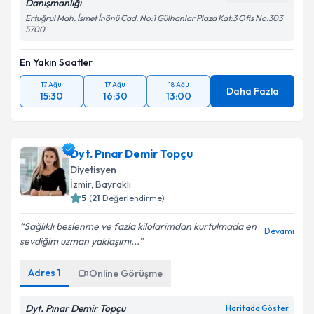
Danışmanlığı
Ertuğrul Mah. İsmet İnönü Cad. No:1 Gülhanlar Plaza Kat:3 Ofis No:303
5700
En Yakın Saatler
17 Ağu
17 Ağu
18 Ağu
Daha Fazla
15:30
16:30
13:00
Dyt. Pınar Demir Topçu
Diyetisyen
İzmir
, Bayraklı
5
(
21
Değerlendirme)
Sağlıklı beslenme ve fazla kilolarimdan kurtulmada en
Devamı
sevdiğim uzman yaklaşımı...
Adres
1
Online Görüşme
Dyt. Pınar Demir Topçu
Haritada Göster