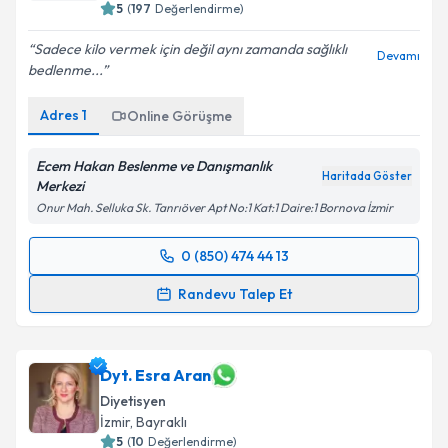
5
(
197
Değerlendirme)
Sadece kilo vermek için değil aynı zamanda sağlıklı
Devamı
bedlenme...
Adres
1
Online Görüşme
Ecem Hakan Beslenme ve Danışmanlık
Haritada Göster
Merkezi
Onur Mah. Selluka Sk. Tanrıöver Apt No:1 Kat:1 Daire:1 Bornova İzmir
0 (850) 474 44 13
Randevu Takvimi Talebi
Randevu Talep Et
Dyt. Ecem Hakan
için randevu takvimi talebi
oluşturun. Size bu uzmandan randevu almanız için bir
takvim hazırlandığında e-posta ile bilgilendireceğiz.
Dyt. Esra Aran
Diyetisyen
E-posta Adresiniz
İzmir
, Bayraklı
5
(
10
Değerlendirme)