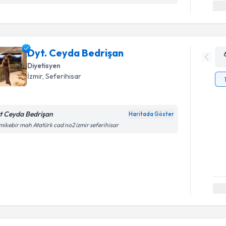
Dyt. Ceyda Bedrişan
Diyetisyen
İzmir
, Seferihisar
t Ceyda Bedrişan
Haritada Göster
ikebir mah Atatürk cad no2 izmir seferihisar