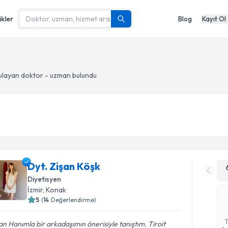
ikler
Blog
Kayıt Ol
layan doktor - uzman bulundu
Dyt. Zişan Köşk
Diyetisyen
İzmir
, Konak
5
(
14
Değerlendirme)
an Hanımla bir arkadaşımın önerisiyle tanıştım. Tiroit