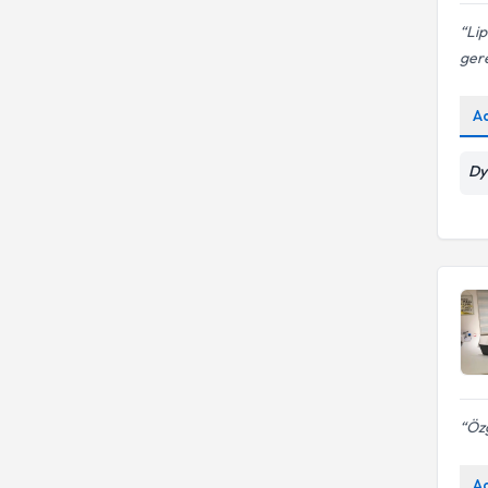
Lip
gere
A
Dy
Özg
A