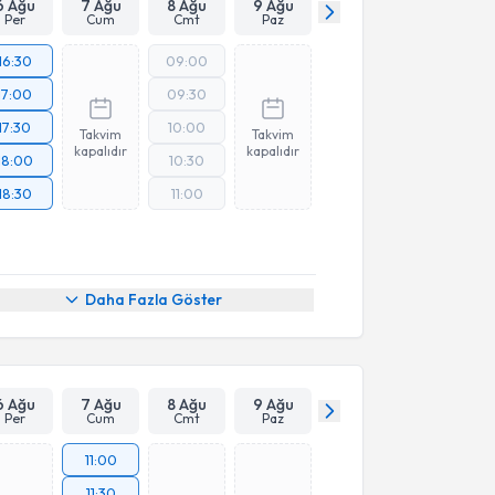
6 Ağu
7 Ağu
8 Ağu
9 Ağu
Per
Cum
Cmt
Paz
16:30
09:00
17:00
09:30
17:30
10:00
Takvim
Takvim
kapalıdır
kapalıdır
18:00
10:30
18:30
11:00
Daha Fazla Göster
6 Ağu
7 Ağu
8 Ağu
9 Ağu
Per
Cum
Cmt
Paz
11:00
11:30