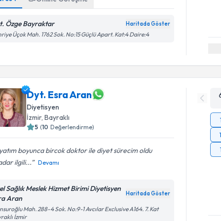
t. Özge Bayraktar
Haritada Göster
riye Üçok Mah. 1762 Sok. No:15 Güçlü Apart. Kat:4 Daire:4
Dyt. Esra Aran
Diyetisyen
İzmir
, Bayraklı
5
(
10
Değerlendirme)
atım boyunca bircok doktor ile diyet sürecim oldu
dar ilgili...
Devamı
el Sağlık Meslek Hizmet Birimi Diyetisyen
Haritada Göster
ra Aran
suroğlu Mah. 288-4 Sok. No:9-1 Avcılar Exclusive A164. 7. Kat
raklı İzmir