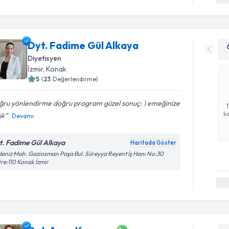
Dyt. Fadime Gül Alkaya
Diyetisyen
İzmir
, Konak
5
(
23
Değerlendirme)
ğru yönlendirme doğru program güzel sonuç: ) emeğinize
ka
ık
Devamı
t. Fadime Gül Alkaya
Haritada Göster
eniz Mah. Gaziosman Paşa Bul. Süreyya Reyent İş Hanı No:30
re:110 Konak İzmir