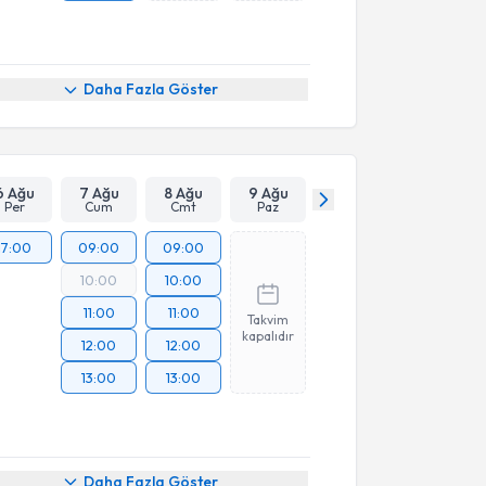
Daha Fazla Göster
6 Ağu
7 Ağu
8 Ağu
9 Ağu
Per
Cum
Cmt
Paz
17:00
09:00
09:00
10:00
10:00
11:00
11:00
Takvim
kapalıdır
12:00
12:00
13:00
13:00
Daha Fazla Göster