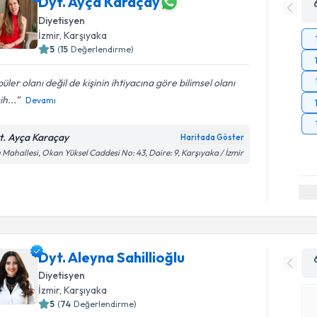
Dyt. Ayça Karaçay
Diyetisyen
İzmir
, Karşıyaka
5
(
15
Değerlendirme)
üler olanı değil de kişinin ihtiyacına göre bilimsel olanı
ih...
Devamı
t. Ayça Karaçay
Haritada Göster
ı Mahallesi, Okan Yüksel Caddesi No: 43, Daire: 9, Karşıyaka / İzmir
Dyt. Aleyna Sahillioğlu
Diyetisyen
İzmir
, Karşıyaka
5
(
74
Değerlendirme)