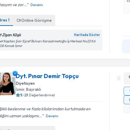
ka
asıyım ve zor...
Devamı
dres
1
Online Görüşme
t Zişan Köşk
Haritada Göster
et Kaptan Şair Eşref Bulvarı Karaahmetoğlu İş Merkezi No22 K6
08 Konak İzmir
Dyt. Pınar Demir Topçu
Diyetisyen
İzmir
, Bayraklı
5
(
21
Değerlendirme)
lıklı beslenme ve fazla kilolarimdan kurtulmada en
iğim uzman yaklaşımı...
Devamı