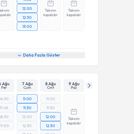
12:00
Takvim
Takvim
Takvim
palıdır
kapalıdır
kapalıdır
12:30
13:00
Daha Fazla Göster
6 Ağu
7 Ağu
8 Ağu
9 Ağu
Per
Cum
Cmt
Paz
16:30
11:00
11:00
17:45
11:30
11:30
18:30
12:00
12:00
Takvim
kapalıdır
19:00
12:30
12:30