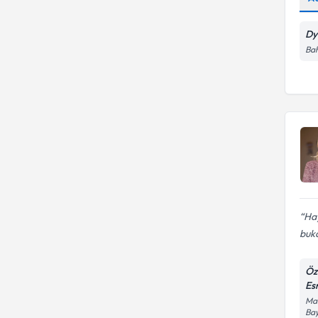
Dy
Bah
Hay
buka
Öz
Es
Man
Bay