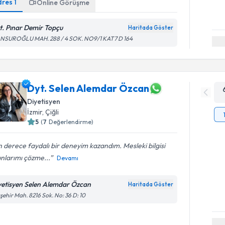
dres
1
Online Görüşme
t. Pınar Demir Topçu
Haritada Göster
NSUROĞLU MAH. 288 / 4 SOK. NO9/1 KAT7 D 164
Dyt. Selen Alemdar Özcan
Diyetisyen
İzmir
, Çiğli
5
(
7
Değerlendirme)
 derece faydalı bir deneyim kazandım. Mesleki bilgisi
nlarımı çözme...
Devamı
yetisyen Selen Alemdar Özcan
Haritada Göster
şehir Mah. 8216 Sok. No: 36 D: 10