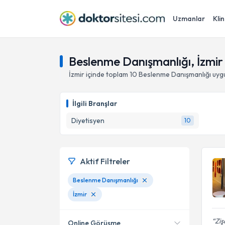
Uzmanlar
Klin
Beslenme Danışmanlığı, İzmir
İzmir
içinde toplam
10
Beslenme Danışmanlığı
uygu
İlgili Branşlar
Diyetisyen
10
Aktif Filtreler
Beslenme Danışmanlığı
İzmir
Ziş
Online Görüşme