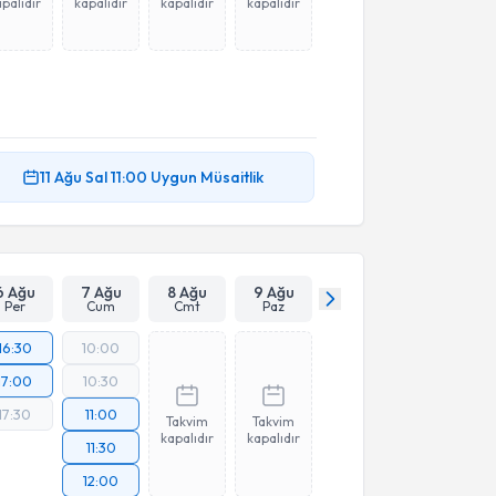
palıdır
kapalıdır
kapalıdır
kapalıdır
11 Ağu
Sal
11:00
Uygun Müsaitlik
6 Ağu
7 Ağu
8 Ağu
9 Ağu
Per
Cum
Cmt
Paz
16:30
10:00
17:00
10:30
17:30
11:00
Takvim
Takvim
kapalıdır
kapalıdır
11:30
12:00