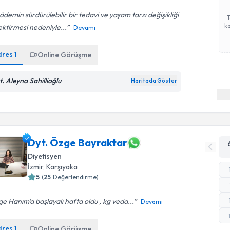
ödemin sürdürülebilir bir tedavi ve yaşam tarzı değişikliği
ka
ktirmesi nedeniyle...
Devamı
dres
1
Online Görüşme
t. Aleyna Sahillioğlu
Haritada Göster
Dyt. Özge Bayraktar
Diyetisyen
İzmir
, Karşıyaka
5
(
25
Değerlendirme)
e Hanım'a başlayalı hafta oldu , kg veda...
Devamı
dres
1
Online Görüşme