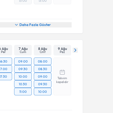
13:00
13:00
Daha Fazla Göster
6 Ağu
7 Ağu
8 Ağu
9 Ağu
Per
Cum
Cmt
Paz
16:30
09:00
08:00
17:00
09:30
08:30
17:30
10:00
09:00
Takvim
kapalıdır
10:30
09:30
11:00
10:00