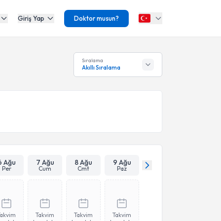
Giriş Yap
Doktor musun?
Sıralama
Akıllı Sıralama
6 Ağu
7 Ağu
8 Ağu
9 Ağu
Per
Cum
Cmt
Paz
Takvim
Takvim
Takvim
Takvim