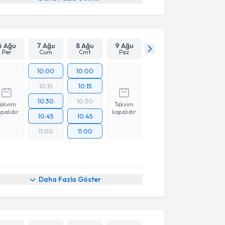
6 Ağu
7 Ağu
8 Ağu
9 Ağu
Per
Cum
Cmt
Paz
10:00
10:00
10:15
10:15
10:30
10:30
Takvim
Takvim
palıdır
kapalıdır
10:45
10:45
11:00
11:00
Daha Fazla Göster