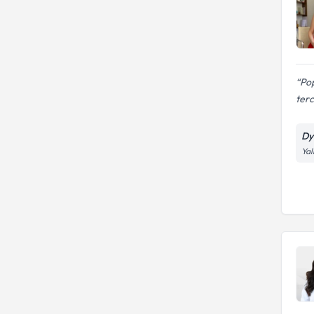
Pop
terc
Dy
Yal