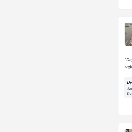
UNIVERSITESI
Tip 2 diyabette tıbbi beslenme
TRAKYA ÜNIVERSITESI
tedavisi
Do
sağl
Dy
Akd
Dai