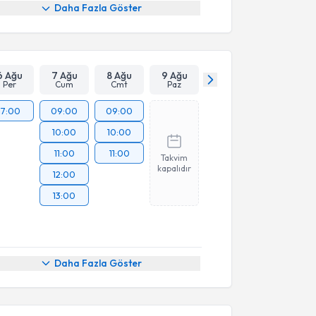
Daha Fazla Göster
6 Ağu
7 Ağu
8 Ağu
9 Ağu
Per
Cum
Cmt
Paz
17:00
09:00
09:00
10:00
10:00
11:00
11:00
Takvim
kapalıdır
12:00
13:00
Daha Fazla Göster