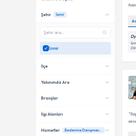
hast
Şehir
İzmir
Online danışmanlık sunan
A
uzmanları göster
Sadece
İzmir
bölgesinde
Dy
uzman ara
İsm
İzmir
D6
İlçe
Yakınımda Ara
Branşlar
Konumuma yakın uzmanları
Karşıyaka
göster
Konak
Sağ
İlgi Alanları
sevd
Bayraklı
Hizmetler
Beslenme Danışmanlığı
Diyetisyen