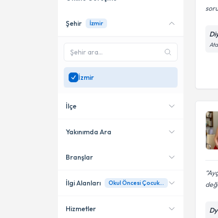
soru
Şehir
İzmir
Online danışmanlık sunan
Di
uzmanları göster
Ata
Sadece
İzmir
bölgesinde
uzman ara
İzmir
İlçe
Yakınımda Ara
Branşlar
Konumuma yakın uzmanları
Çiğli
göster
Ayç
Bayraklı
İlgi Alanları
Okul Öncesi Çocuklara Besinleri Sevdirme
değ
Karşıyaka
Hizmetler
Dy
Diyetisyen