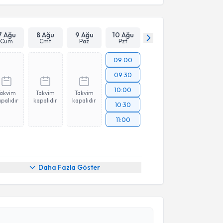
7 Ağu
8 Ağu
9 Ağu
10 Ağu
Cum
Cmt
Paz
Pzt
09:00
09:30
10:00
Takvim
Takvim
Takvim
palıdır
kapalıdır
kapalıdır
10:30
11:00
Daha Fazla Göster
akvimi Talebi
Şenoğul
için randevu takvimi talebi oluşturun. Size bu