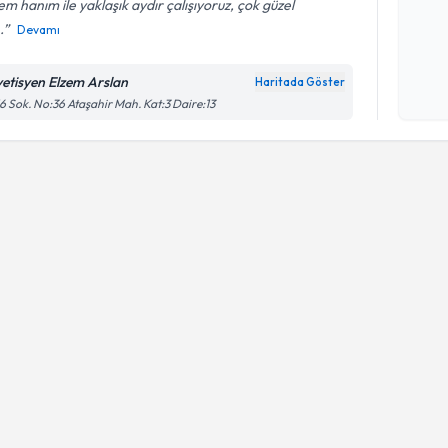
em hanım ile yaklaşık aydır çalışıyoruz, çok güzel
.
Devamı
Kişisel
okudum
yetisyen Elzem Arslan
Haritada Göster
işlenm
6 Sok. No:36 Ataşahir Mah. Kat:3 Daire:13