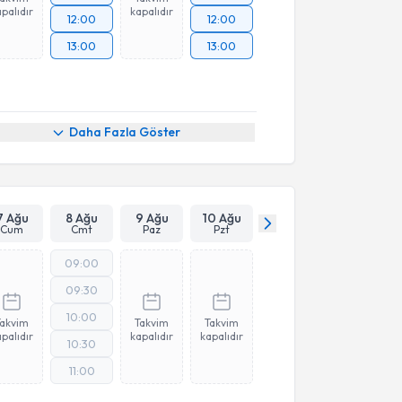
palıdır
kapalıdır
12:00
12:00
13:00
13:00
Daha Fazla Göster
7 Ağu
8 Ağu
9 Ağu
10 Ağu
Cum
Cmt
Paz
Pzt
09:00
09:30
10:00
Takvim
Takvim
Takvim
palıdır
kapalıdır
kapalıdır
10:30
11:00