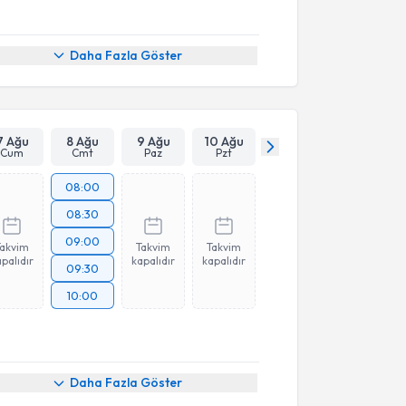
Daha Fazla Göster
7 Ağu
8 Ağu
9 Ağu
10 Ağu
Cum
Cmt
Paz
Pzt
08:00
08:30
09:00
Takvim
Takvim
Takvim
palıdır
kapalıdır
kapalıdır
09:30
10:00
Daha Fazla Göster