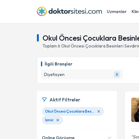
Uzmanlar
Klin
Okul Öncesi Çocuklara Besinle
Toplam
6
Okul Öncesi Çocuklara Besinleri Sevdir
İlgili Branşlar
Diyetisyen
6
Aktif Filtreler
Okul Öncesi Çocuklara Besinleri Sevdirme
İzmir
Son
Online Görüşme