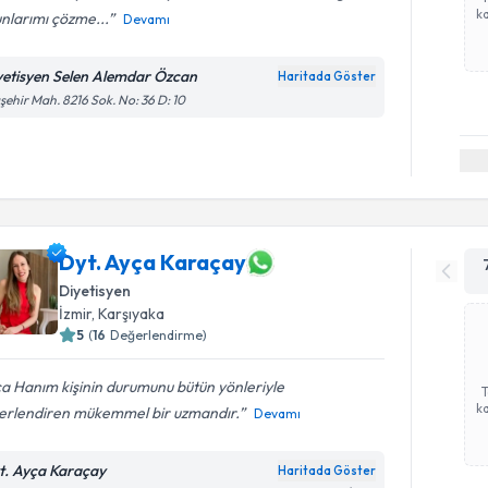
ka
nlarımı çözme...
Devamı
yetisyen Selen Alemdar Özcan
Haritada Göster
şehir Mah. 8216 Sok. No: 36 D: 10
Dyt. Ayça Karaçay
Diyetisyen
İzmir
, Karşıyaka
5
(
16
Değerlendirme)
a Hanım kişinin durumunu bütün yönleriyle
ka
erlendiren mükemmel bir uzmandır.
Devamı
t. Ayça Karaçay
Haritada Göster