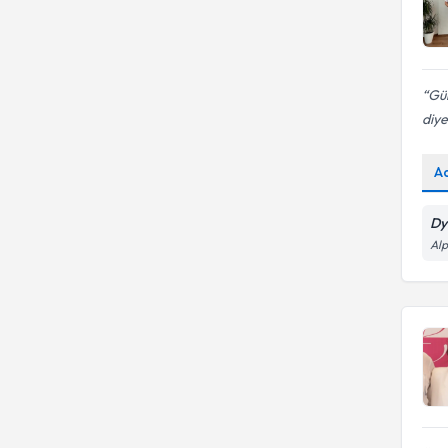
Gül
diye
A
Dy
Alp