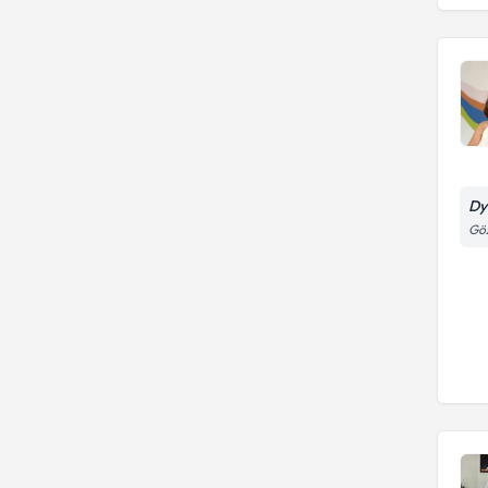
Detaylı Vücut Analizi
Dy
Göz