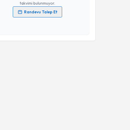
takvimi bulunmuyor.
Randevu Talep Et
 verilerimin işlenmesine ilişkin
Aydınlatma Metni
'ni
 ve kişisel verilerimin belirtilen kapsamda
esini kabul ediyorum.
Takvim Talebini Gönder