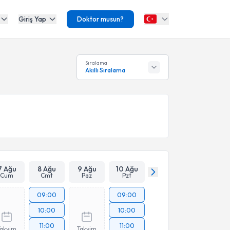
Giriş Yap
Doktor musun?
Sıralama
Akıllı Sıralama
7 Ağu
8 Ağu
9 Ağu
10 Ağu
Cum
Cmt
Paz
Pzt
09:00
09:00
10:00
10:00
11:00
11:00
Takvim
Takvim