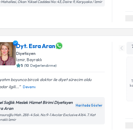
ı Mahallesi, Okan Yüksel Caddesi No: 43, Daire: 9, Karşıyaka / İzmir
Dyt. Esra Aran
Diyetisyen
İzmir
, Bayraklı
5
(
10
Değerlendirme)
atım boyunca bircok doktor ile diyet sürecim oldu
ka
dar ilgili...
Devamı
el Sağlık Meslek Hizmet Birimi Diyetisyen
Haritada Göster
ra Aran
suroğlu Mah. 288-4 Sok. No:9-1 Avcılar Exclusive A164. 7. Kat
raklı İzmir