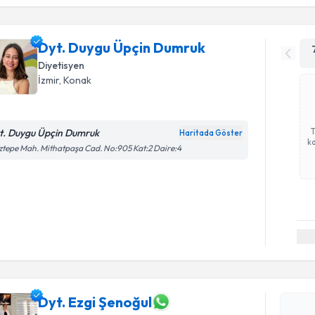
Dyt. Duygu Üpçin Dumruk
Diyetisyen
İzmir
, Konak
t. Duygu Üpçin Dumruk
Haritada Göster
ka
tepe Mah. Mithatpaşa Cad. No:905 Kat:2 Daire:4
Randevu T
Dyt. Ezgi Şenoğul
Dyt. Ezgi 