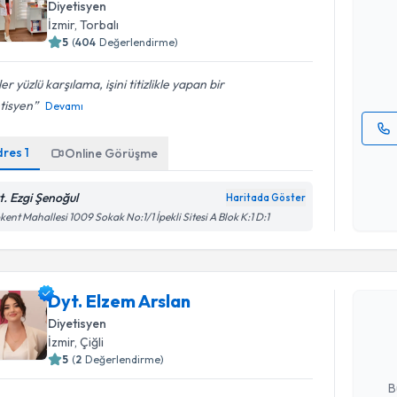
Diyetisyen
uzmandan ra
İzmir
, Torbalı
posta ile bi
5
(
404
Değerlendirme)
E-posta Ad
er yüzlü karşılama, işini titizlikle yapan bir
tisyen
Devamı
dres
1
Online Görüşme
Kişisel
okudum
işlenm
t. Ezgi Şenoğul
Haritada Göster
kent Mahallesi 1009 Sokak No:1/1 İpekli Sitesi A Blok K:1 D:1
Randevu T
Dyt. Elze
Dyt. Elzem Arslan
uzmandan ra
Diyetisyen
posta ile bi
İzmir
, Çiğli
5
(
2
Değerlendirme)
E-posta Ad
B