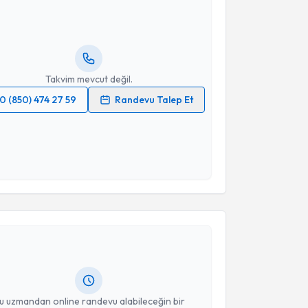
ndevu almanız için bir takvim hazırlandığında e-
lgilendireceğiz.
resiniz
Takvim mevcut değil.
0 (850) 474 27 59
Randevu Talep Et
 verilerimin işlenmesine ilişkin
Aydınlatma Metni
'ni
 ve kişisel verilerimin belirtilen kapsamda
esini kabul ediyorum.
akvimi Talebi
Takvim Talebini Gönder
m Arslan
için randevu takvimi talebi oluşturun. Size bu
ndevu almanız için bir takvim hazırlandığında e-
lgilendireceğiz.
resiniz
u uzmandan online randevu alabileceğin bir