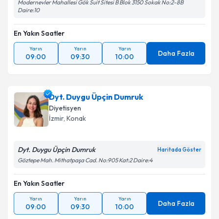
Modernevler Mahallesi Gök Suit Sitesi B Blok 3150 Sokak No:2-8B
Daire:10
En Yakın Saatler
Yarın
Yarın
Yarın
Daha Fazla
09:00
09:30
10:00
Dyt. Duygu Üpçin Dumruk
Diyetisyen
İzmir
,
Konak
Dyt. Duygu Üpçin Dumruk
Haritada Göster
Göztepe Mah. Mithatpaşa Cad. No:905 Kat:2 Daire:4
En Yakın Saatler
Yarın
Yarın
Yarın
Daha Fazla
09:00
09:30
10:00