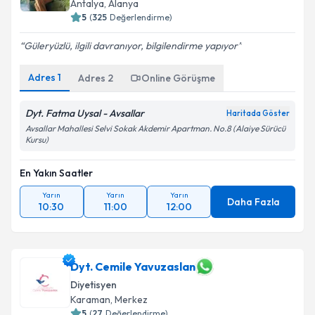
Antalya
,
Alanya
5
(
325
Değerlendirme)
Güleryüzlü, ilgili davranıyor, bilgilendirme yapıyor
Adres
1
Adres
2
Online Görüşme
Dyt. Fatma Uysal - Avsallar
Haritada Göster
Avsallar Mahallesi Selvi Sokak Akdemir Apartman. No.8 (Alaiye Sürücü
Kursu)
En Yakın Saatler
Yarın
Yarın
Yarın
Daha Fazla
10:30
11:00
12:00
Dyt. Cemile Yavuzaslan
Diyetisyen
Karaman
,
Merkez