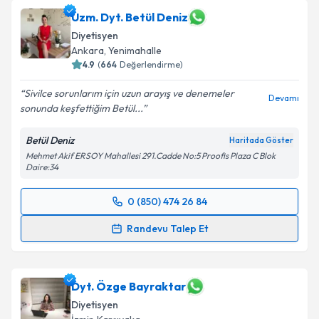
Uzm. Dyt. Betül Deniz
Diyetisyen
Ankara
,
Yenimahalle
4.9
(
664
Değerlendirme)
Sivilce sorunlarım için uzun arayış ve denemeler
Devamı
sonunda keşfettiğim Betül...
Betül Deniz
Haritada Göster
Mehmet Akif ERSOY Mahallesi 291.Cadde No:5 Proofis Plaza C Blok
Daire:34
0 (850) 474 26 84
Randevu Takvimi Talebi
Randevu Talep Et
Uzm. Dyt. Betül Deniz
için randevu takvimi talebi
oluşturun. Size bu uzmandan randevu almanız için bir
takvim hazırlandığında e-posta ile bilgilendireceğiz.
Dyt. Özge Bayraktar
Diyetisyen