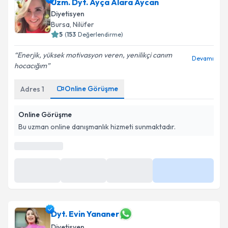
Uzm. Dyt. Ayça Alara Aycan
Diyetisyen
Bursa
,
Nilüfer
5
(
153
Değerlendirme)
Enerjik, yüksek motivasyon veren, yenilikçi canım
Devamı
hocacığım
Online Görüşme
Adres
1
Online Görüşme
Bu uzman online danışmanlık hizmeti sunmaktadır.
En Yakın Saatler
10 Ağu
10 Ağu
10 Ağu
Daha Fazla
09:00
09:30
10:00
Dyt. Evin Yananer