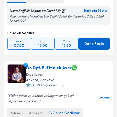
Usca Sağlılık Yaşam ve Diyet Kliniği
Haritada Göster
Kalenderhane Mahallesi Şair Senihi Sokak Enntepe Mall Office C Blok
10. Kat 1007
En Yakın Saatler
Yarın
Yarın
Yarın
Daha Fazla
07:30
13:00
13:30
Dr. Dyt. Elif Melek Avcı
Diyetisyen
Ankara
,
Çankaya
5
(
1129
Değerlendirme)
Güler yüzlü ve olumlu yaklaşımı ile çok iyi
Devamı
veprpfesuonel bir...
Online Görüşme
Adres
1
Adres
2