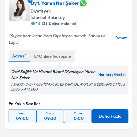
Dyt. Yaren Nur Şeker
Diyetisyen
İstanbul
,
Bakırköy
4.9
(
38
Değerlendirme)
Süper hem insan hem Diyetisyen olarak. Sabırlı ve
Devamı
bilgili
Adres
1
Online Görüşme
Özel Sağlık Ve Hizmet Birimi Diyetisyen Yaren
Haritada Göster
Nur Şeker
ATAKOY 7-8-9-10 KİSM MAH. E5 YANYOL AVRUPA REZİDANS OFİS A1
BLOK KAT6 D63
En Yakın Saatler
Yarın
Yarın
Yarın
Daha Fazla
09:00
09:30
10:00