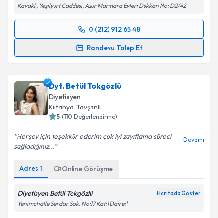
Dyt. Saliha Türk Özel Muayenehanesi
Haritada Göster
Kavaklı, Yeşilyurt Caddesi, Azur Marmara Evleri Dükkan No: D2/42
0 (212) 912 65 48
Randevu Takvimi Talebi
Randevu Talep Et
Dyt. Saliha Türk
için randevu takvimi talebi oluşturun.
Size bu uzmandan randevu almanız için bir takvim
Dyt. Betül Tokgözlü
hazırlandığında e-posta ile bilgilendireceğiz.
Diyetisyen
E-posta Adresiniz
Kütahya
,
Tavşanlı
5
(
110
Değerlendirme)
Herşey için teşekkür ederim çok iyi zayıflama süreci
Devamı
sağladığınız...
Kişisel verilerimin işlenmesine ilişkin
Aydınlatma
Metni
'ni okudum ve kişisel verilerimin belirtilen
Adres
1
Online Görüşme
kapsamda işlenmesini kabul ediyorum.
Diyetisyen Betül Tokgözlü
Haritada Göster
Takvim Talebini Gönder
Yenimahalle Serdar Sok. No:17 Kat:1 Daire:1