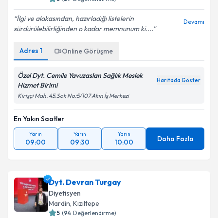
5
(
27
Değerlendirme)
İlgi ve alakasından, hazırladığı listelerin
Devamı
sürdürülebilirliğinden o kadar memnunum ki....
Adres
1
Online Görüşme
Özel Dyt. Cemile Yavuzaslan Sağlık Meslek
Haritada Göster
Hizmet Birimi
Kirişçi Mah. 45.Sok No:5/107 Akın İş Merkezi
En Yakın Saatler
Yarın
Yarın
Yarın
Daha Fazla
09:00
09:30
10:00
Dyt. Devran Turgay
Diyetisyen
Mardin
,
Kızıltepe