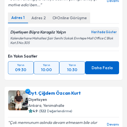
Gönül rahatlığıyla tavsiye ederim çok ilgili anlayışlı
Devamı
motive edici ben...
Adres
1
Adres
2
Online Görüşme
Diyetisyen Büşra Karagöz Yalçın
Haritada Göster
Kalenderhane Mahallesi Şair Senihi Sokak Enntepe Mall Office C Blok
Kat:3 No:305
En Yakın Saatler
Yarın
Yarın
Yarın
Daha Fazla
09:30
10:00
10:30
Dyt. Çiğdem Özcan Kurt
Diyetisyen
Ankara
,
Yenimahalle
4.9
(
322
Değerlendirme)
Çok memnunum aslında devam etmesem bile olur