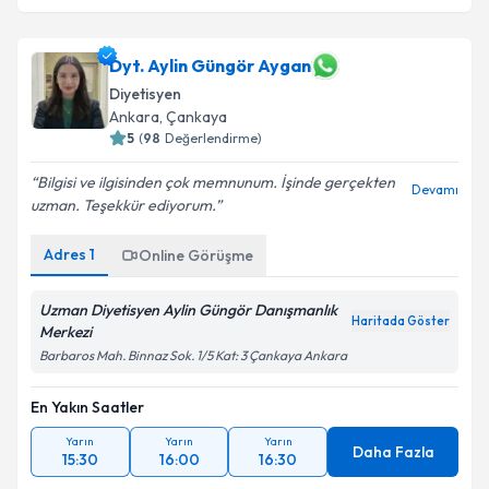
Dyt. Aylin Güngör Aygan
Diyetisyen
Ankara
,
Çankaya
5
(
98
Değerlendirme)
Bilgisi ve ilgisinden çok memnunum. İşinde gerçekten
Devamı
uzman. Teşekkür ediyorum.
Adres
1
Online Görüşme
Uzman Diyetisyen Aylin Güngör Danışmanlık
Haritada Göster
Merkezi
Barbaros Mah. Binnaz Sok. 1/5 Kat: 3 Çankaya Ankara
En Yakın Saatler
Yarın
Yarın
Yarın
Daha Fazla
15:30
16:00
16:30