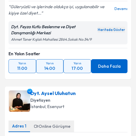
Güleryüzlü ve işlerinde oldukça iyi, uygulanabilir ve
Devamı
kişiye özel diyet...
Dyt. Feyza Kutlu Beslenme ve Diyet
Haritada Göster
Danışmanlığı Merkezi
Ahmet Taner Kışlalı Mahallesi 2864.Sokak No:34/9
En Yakın Saatler
Yarın
Yarın
Yarın
Daha Fazla
11:00
14:00
17:00
Dyt. Aysel Uluhatun
Diyetisyen
İstanbul
,
Esenyurt
Adres
1
Online Görüşme