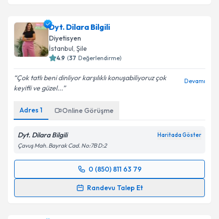
Dyt. Dilara Bilgili
Diyetisyen
İstanbul
,
Şile
4.9
(
37
Değerlendirme)
Çok tatlı beni dinliyor karşılıklı konuşabiliyoruz çok
Devamı
keyifli ve güzel...
Adres
1
Online Görüşme
Dyt. Dilara Bilgili
Haritada Göster
Çavuş Mah. Bayrak Cad. No:7B D:2
0 (850) 811 63 79
Randevu Takvimi Talebi
Randevu Talep Et
Dyt. Dilara Bilgili
için randevu takvimi talebi
oluşturun. Size bu uzmandan randevu almanız için bir