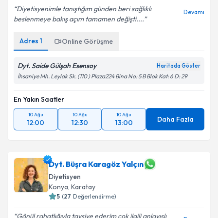
Diyetisyenimle tanıştığım günden beri sağlıklı
Devamı
beslenmeye bakış açım tamamen değişti....
Adres
1
Online Görüşme
Dyt. Saide Gülşah Esensoy
Haritada Göster
İhsaniye Mh. Leylak Sk. (110 ) Plaza224 Bina No: 5 B Blok Kat: 6 D: 29
En Yakın Saatler
10 Ağu
10 Ağu
10 Ağu
Daha Fazla
12:00
12:30
13:00
Dyt. Büşra Karagöz Yalçın
Diyetisyen
Konya
,
Karatay
5
(
27
Değerlendirme)