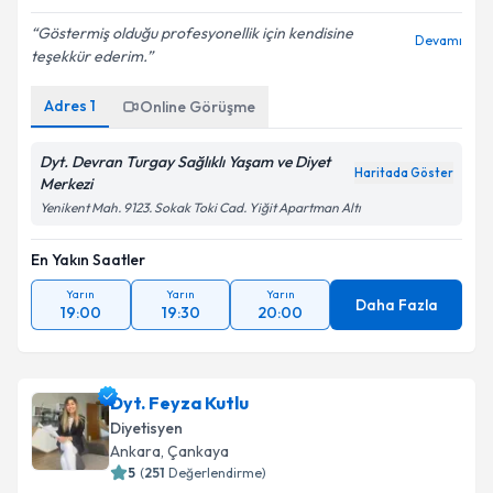
5
(
94
Değerlendirme)
Göstermiş olduğu profesyonellik için kendisine
Devamı
teşekkür ederim.
Adres
1
Online Görüşme
Dyt. Devran Turgay Sağlıklı Yaşam ve Diyet
Haritada Göster
Merkezi
Yenikent Mah. 9123. Sokak Toki Cad. Yiğit Apartman Altı
En Yakın Saatler
Yarın
Yarın
Yarın
Daha Fazla
19:00
19:30
20:00
Dyt. Feyza Kutlu
Diyetisyen
Ankara
,
Çankaya
5
(
251
Değerlendirme)