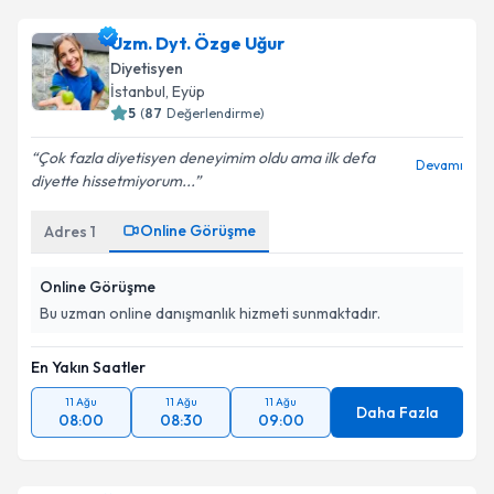
Uzm. Dyt. Özge Uğur
Diyetisyen
İstanbul
,
Eyüp
5
(
87
Değerlendirme)
Çok fazla diyetisyen deneyimim oldu ama ilk defa
Devamı
diyette hissetmiyorum...
Online Görüşme
Adres
1
Online Görüşme
Bu uzman online danışmanlık hizmeti sunmaktadır.
En Yakın Saatler
11 Ağu
11 Ağu
11 Ağu
Daha Fazla
08:00
08:30
09:00