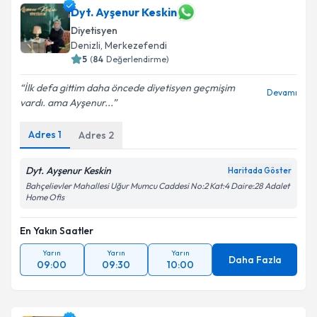
takvim hazırlandığında e-posta ile bilgilendireceğiz.
Dyt. Ayşenur Keskin
Diyetisyen
E-posta Adresiniz
Denizli
,
Merkezefendi
5
(
84
Değerlendirme)
İlk defa gittim daha öncede diyetisyen geçmişim
Devamı
vardı. ama Ayşenur...
Kişisel verilerimin işlenmesine ilişkin
Aydınlatma
Metni
'ni okudum ve kişisel verilerimin belirtilen
Adres
1
Adres
2
kapsamda işlenmesini kabul ediyorum.
Dyt. Ayşenur Keskin
Haritada Göster
Takvim Talebini Gönder
Bahçelievler Mahallesi Uğur Mumcu Caddesi No:2 Kat:4 Daire:28 Adalet
Home Ofis
En Yakın Saatler
Yarın
Yarın
Yarın
Daha Fazla
09:00
09:30
10:00