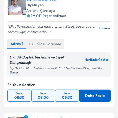
Diyetisyen
Ankara
,
Çankaya
4.9
(
161
Değerlendirme)
Diyetisyenimden çok memnunum. Süreç boyunca her
Devamı
zaman ilgili, motive edici...
Adres
1
Online Görüşme
Dyt. Ali Baytok Beslenme ve Diyet
Haritada Göster
Danışmanlığı
İşçi Blokları Mah. Muhsin Yazıcıoğlu Cad. No:57/5 Kat:2 Regnum Sky
Tower
En Yakın Saatler
Yarın
Yarın
Yarın
Daha Fazla
08:30
09:00
09:30