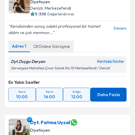
Diyetisyen
Denizli
,
Merkezefendi
5
(
538
Değerlendirme)
Kendisinden sonuç odaklı profesyonel bir hizmet
Devamı
aldım ve çok memnun...
Adres
1
Online Görüşme
Dyt.Duygu Deryan
Haritada Göster
Servergazi Mahallesi Çınar Sokak No:10 Merkezefendi / Denizli
En Yakın Saatler
Yarın
Yarın
8 Ağu
Daha Fazla
10:00
16:00
12:00
Dyt. Fatma Uysal
Diyetisyen