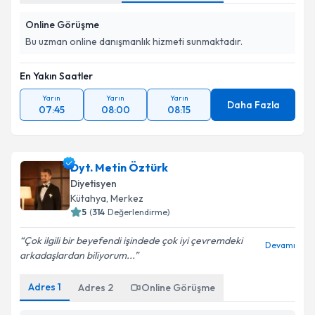
Online Görüşme
Bu uzman online danışmanlık hizmeti sunmaktadır.
En Yakın Saatler
Yarın
Yarın
Yarın
Daha Fazla
07:45
08:00
08:15
Dyt. Metin Öztürk
Diyetisyen
Kütahya
,
Merkez
5
(
314
Değerlendirme)
Çok ilgili bir beyefendi işindede çok iyi çevremdeki
Devamı
arkadaşlardan biliyorum...
Adres
1
Adres
2
Online Görüşme