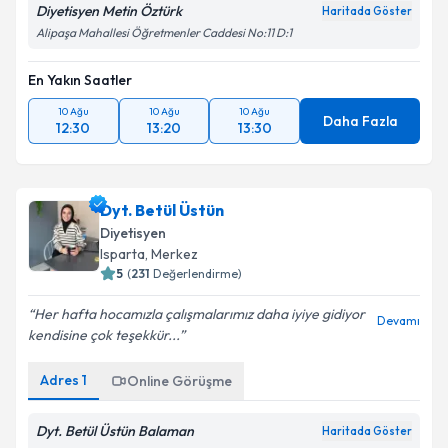
Diyetisyen Metin Öztürk
Haritada Göster
Alipaşa Mahallesi Öğretmenler Caddesi No:11 D:1
En Yakın Saatler
10 Ağu
10 Ağu
10 Ağu
Daha Fazla
12:30
13:20
13:30
Dyt. Betül Üstün
Diyetisyen
Isparta
,
Merkez
5
(
231
Değerlendirme)
Her hafta hocamızla çalışmalarımız daha iyiye gidiyor
Devamı
kendisine çok teşekkür...
Adres
1
Online Görüşme
Dyt. Betül Üstün Balaman
Haritada Göster