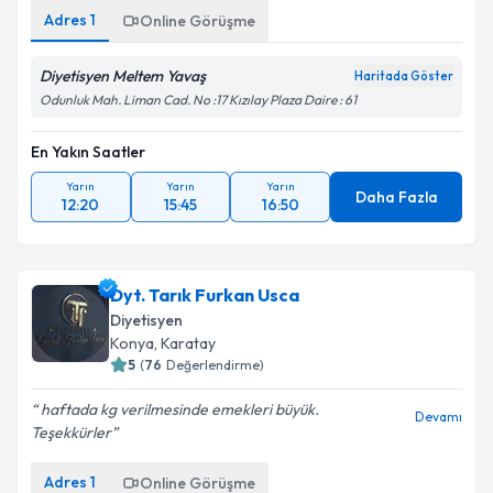
Adres
1
Online Görüşme
Diyetisyen Meltem Yavaş
Haritada Göster
Odunluk Mah. Liman Cad. No :17 Kızılay Plaza Daire : 61
En Yakın Saatler
Yarın
Yarın
Yarın
Daha Fazla
12:20
15:45
16:50
Dyt. Tarık Furkan Usca
Diyetisyen
Konya
,
Karatay
5
(
76
Değerlendirme)
haftada kg verilmesinde emekleri büyük.
Devamı
Teşekkürler
Adres
1
Online Görüşme