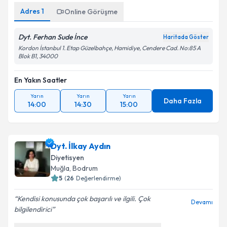
Adres
1
Online Görüşme
Dyt. Ferhan Sude İnce
Haritada Göster
Kordon İstanbul 1. Etap Güzelbahçe, Hamidiye, Cendere Cad. No:85 A
Blok B1, 34000
En Yakın Saatler
Yarın
Yarın
Yarın
Daha Fazla
14:00
14:30
15:00
Dyt. İlkay Aydın
Diyetisyen
Muğla
,
Bodrum
5
(
26
Değerlendirme)
Kendisi konusunda çok başarılı ve ilgili. Çok
Devamı
bilgilendirici