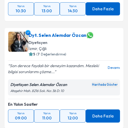
En Yakın Saatler
Yarın
Yarın
Yarın
Daha Fazla
10:30
13:00
14:30
Dyt. Selen Alemdar Özcan
Diyetisyen
İzmir
,
Çiğli
5
(
7
Değerlendirme)
Son derece faydalı bir deneyim kazandım. Mesleki
Devamı
bilgisi sorunlarımı çözme...
Diyetisyen Selen Alemdar Özcan
Haritada Göster
Ataşehir Mah. 8216 Sok. No: 36 D: 10
En Yakın Saatler
Yarın
Yarın
Yarın
Daha Fazla
09:00
11:00
12:00