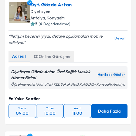
Dyt. Gözde Artan
Diyetisyen
Antalya
,
Konyaaltı
5
(
6
Değerlendirme)
İletişim becerisi iyiydi, detaylı açıklamaları motive
Devamı
ediciydi.
Adres
1
Online Görüşme
Diyetisyen Gözde Artan Özel Sağlık Meslek
Haritada Göster
Hizmet Birimi
Öğretmenevleri Mahallesi 922. Sokak No:3 Kat:5 D:24 Konyaaltı Antalya
En Yakın Saatler
Yarın
Yarın
Yarın
Daha Fazla
09:00
10:00
11:00