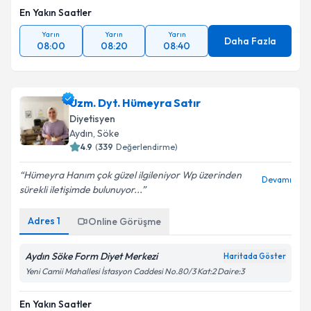
En Yakın Saatler
Yarın
Yarın
Yarın
Daha Fazla
08:00
08:20
08:40
Uzm. Dyt. Hümeyra Satır
Diyetisyen
Aydın
,
Söke
4.9
(
339
Değerlendirme)
Hümeyra Hanım çok güzel ilgileniyor Wp üzerinden
Devamı
sürekli iletişimde bulunuyor...
Adres
1
Online Görüşme
Aydın Söke Form Diyet Merkezi
Haritada Göster
Yeni Camii Mahallesi İstasyon Caddesi No.80/3 Kat:2 Daire:3