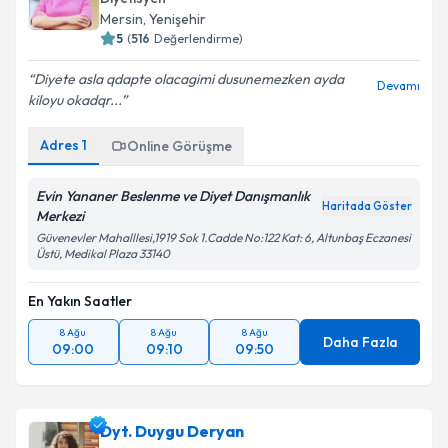
Diyetisyen
Mersin
,
Yenişehir
5
(
516
Değerlendirme)
Diyete asla qdapte olacagimi dusunemezken ayda
Devamı
kiloyu okadqr...
Adres
1
Online Görüşme
Evin Yananer Beslenme ve Diyet Danışmanlık
Haritada Göster
Merkezi
Güvenevler Mahalllesi,1919 Sok 1.Cadde No:122 Kat: 6, Altunbaş Eczanesi
Üstü, Medikal Plaza 33140
En Yakın Saatler
8 Ağu
8 Ağu
8 Ağu
Daha Fazla
09:00
09:10
09:50
Dyt. Duygu Deryan