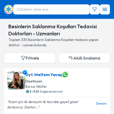
Doktor, klinik ara...
Besinlerin Saklanma Koşulları Tedavisi
Doktorları - Uzmanları
Toplam
335
Besinlerin Saklanma Koşulları
tedavisi yapan
doktor - uzman bulundu.
Filtrele
Akıllı Sıralama
Dyt. Meltem Yavaş
Diyetisyen
Bursa
,
Nilüfer
5
(
923
Değerlendirme)
Kızım için ilk deneyim ilk tecrübe gayet güzel
Devamı
ilerliyoruz. Doktor...