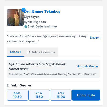
Dyt. Emine Tekinkuş
Diyetisyen
Aydın
,
Kuşadası
5
(
44
Değerlendirme)
Emine Hanım'ın en sevdiğim yönü, herkese aynı listeyi
Devamı
vermemesi. Yaşam...
Adres
1
Online Görüşme
Dyt. Emine Tekinkuş Özel Sağlık Meslek
Haritada Göster
Hizmet Birimi
Cumhuriyet Mahallesi Rıfat Arın Sokak Yazıcı İş Merkezi Kat:3 Daire:22
En Yakın Saatler
8 Ağu
8 Ağu
8 Ağu
Daha Fazla
10:30
11:30
13:00