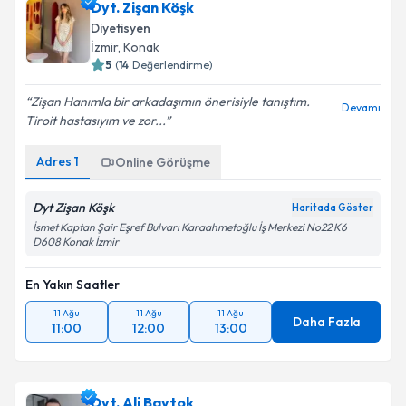
Dyt. Zişan Köşk
Diyetisyen
İzmir
,
Konak
5
(
14
Değerlendirme)
Zişan Hanımla bir arkadaşımın önerisiyle tanıştım.
Devamı
Tiroit hastasıyım ve zor...
Adres
1
Online Görüşme
Dyt Zişan Köşk
Haritada Göster
İsmet Kaptan Şair Eşref Bulvarı Karaahmetoğlu İş Merkezi No22 K6
D608 Konak İzmir
En Yakın Saatler
11 Ağu
11 Ağu
11 Ağu
Daha Fazla
11:00
12:00
13:00
Dyt. Ali Baytok