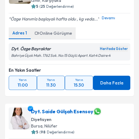
E-posta Adresiniz
İzmir
,
Karşıyaka
5
(
25
Değerlendirme)
Devamı
Özge Hanım'a başlayalı hafta oldu , kg veda...
Kişisel verilerimin işlenmesine ilişkin
Aydınlatma
Adres
1
Online Görüşme
Metni
'ni okudum ve kişisel verilerimin belirtilen
kapsamda işlenmesini kabul ediyorum.
Dyt. Özge Bayraktar
Haritada Göster
Bahriye Üçok Mah. 1762 Sok. No:15 Güçlü Apart. Kat:4 Daire:4
Takvim Talebini Gönder
En Yakın Saatler
Yarın
Yarın
Yarın
Daha Fazla
11:00
11:30
15:30
Dyt. Saide Gülşah Esensoy
Diyetisyen
Bursa
,
Nilüfer
5
(
98
Değerlendirme)