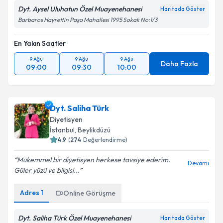
Dyt. Aysel Uluhatun Özel Muayenehanesi
Haritada Göster
Barbaros Hayrettin Paşa Mahallesi 1995 Sokak No:1/3
En Yakın Saatler
9 Ağu
9 Ağu
9 Ağu
Daha Fazla
09:00
09:30
10:00
Dyt. Saliha Türk
Diyetisyen
İstanbul
,
Beylikdüzü
4.9
(
274
Değerlendirme)
Mükemmel bir diyetisyen herkese tavsiye ederim.
Devamı
Güler yüzü ve bilgisi...
Adres
1
Online Görüşme