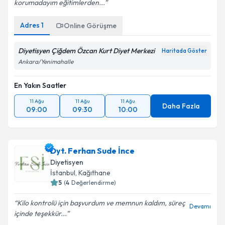
Devamı
korumadayım eğitimlerden...
Adres
1
Online Görüşme
Diyetisyen Çiğdem Özcan Kurt Diyet Merkezi
Haritada Göster
Ankara/Yenimahalle
En Yakın Saatler
11 Ağu
11 Ağu
11 Ağu
Daha Fazla
09:00
09:30
10:00
Dyt. Ferhan Sude İnce
Diyetisyen
İstanbul
,
Kağıthane
5
(
4
Değerlendirme)
Kilo kontrolü için başvurdum ve memnun kaldım, süreç
Devamı
içinde teşekkür...