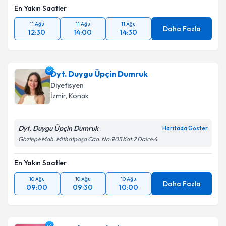
En Yakın Saatler
11 Ağu
11 Ağu
11 Ağu
Daha Fazla
12:30
14:00
14:30
Dyt. Duygu Üpçin Dumruk
Diyetisyen
İzmir
, Konak
Dyt. Duygu Üpçin Dumruk
Haritada Göster
Göztepe Mah. Mithatpaşa Cad. No:905 Kat:2 Daire:4
En Yakın Saatler
10 Ağu
10 Ağu
10 Ağu
Daha Fazla
09:00
09:30
10:00