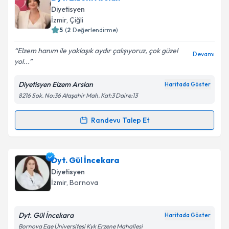
oluşturun. Size bu uzmandan randevu almanız için bir
Diyetisyen
takvim hazırlandığında e-posta ile bilgilendireceğiz.
İzmir
, Çiğli
5
(
2
Değerlendirme)
E-posta Adresiniz
Elzem hanım ile yaklaşık aydır çalışıyoruz, çok güzel
Devamı
yol...
Diyetisyen Elzem Arslan
Haritada Göster
Kişisel verilerimin işlenmesine ilişkin
Aydınlatma
8216 Sok. No:36 Ataşahir Mah. Kat:3 Daire:13
Metni
'ni okudum ve kişisel verilerimin belirtilen
kapsamda işlenmesini kabul ediyorum.
Randevu Talep Et
Randevu Takvimi Talebi
Takvim Talebini Gönder
Dyt. Elzem Arslan
için randevu takvimi talebi
Dyt. Gül İncekara
oluşturun. Size bu uzmandan randevu almanız için bir
Diyetisyen
takvim hazırlandığında e-posta ile bilgilendireceğiz.
İzmir
, Bornova
E-posta Adresiniz
Dyt. Gül İncekara
Haritada Göster
Bornova Ege Üniversitesi Kyk Erzene Mahallesi