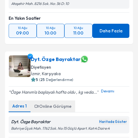
Ataşehir Mah. 8216 Sok. No: 36 D: 10
En Yakın Saatler
10 Ağu
10 Ağu
10 Ağu
Daha Fazla
09:00
10:00
11:00
Dyt. Özge Bayraktar
Diyetisyen
İzmir
, Karşıyaka
5
(
25
Değerlendirme)
Devamı
Özge Hanım'a başlayalı hafta oldu , kg veda...
Adres
1
Online Görüşme
Dyt. Özge Bayraktar
Haritada Göster
Bahriye Üçok Mah. 1762 Sok. No:15 Güçlü Apart. Kat:4 Daire:4