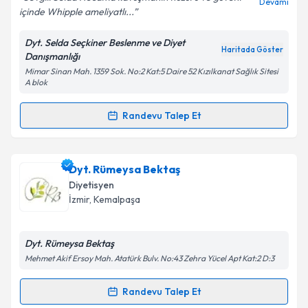
Devamı
içinde Whipple ameliyatlı...
Kişisel verilerimin işlenmesine ilişkin
Aydınlatma
Metni
'ni okudum ve kişisel verilerimin belirtilen
Dyt. Selda Seçkiner Beslenme ve Diyet
kapsamda işlenmesini kabul ediyorum.
Haritada Göster
Danışmanlığı
Mimar Sinan Mah. 1359 Sok. No:2 Kat:5 Daire 52 Kızılkanat Sağlık Sitesi
A blok
Takvim Talebini Gönder
Randevu Talep Et
Randevu Takvimi Talebi
Dr. Dyt. Selda Seçkiner
için randevu takvimi talebi
Dyt. Rümeysa Bektaş
oluşturun. Size bu uzmandan randevu almanız için bir
Diyetisyen
takvim hazırlandığında e-posta ile bilgilendireceğiz.
İzmir
, Kemalpaşa
E-posta Adresiniz
Dyt. Rümeysa Bektaş
Mehmet Akif Ersoy Mah. Atatürk Bulv. No:43 Zehra Yücel Apt Kat:2 D:3
Kişisel verilerimin işlenmesine ilişkin
Aydınlatma
Randevu Talep Et
Randevu Takvimi Talebi
Metni
'ni okudum ve kişisel verilerimin belirtilen