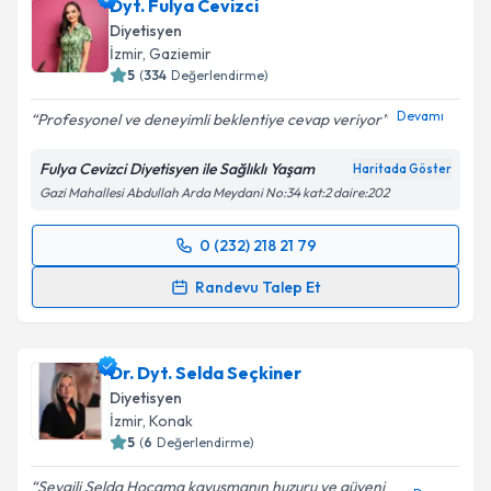
Dyt. Fulya Cevizci
Diyetisyen
İzmir
, Gaziemir
5
(
334
Değerlendirme)
Devamı
Profesyonel ve deneyimli beklentiye cevap veriyor
Fulya Cevizci Diyetisyen ile Sağlıklı Yaşam
Haritada Göster
Gazi Mahallesi Abdullah Arda Meydani No:34 kat:2 daire:202
0 (232) 218 21 79
Randevu Takvimi Talebi
Randevu Talep Et
Dyt. Fulya Cevizci
için randevu takvimi talebi
oluşturun. Size bu uzmandan randevu almanız için bir
Dr. Dyt. Selda Seçkiner
takvim hazırlandığında e-posta ile bilgilendireceğiz.
Diyetisyen
E-posta Adresiniz
İzmir
, Konak
5
(
6
Değerlendirme)
Sevgili Selda Hocama kavuşmanın huzuru ve güveni