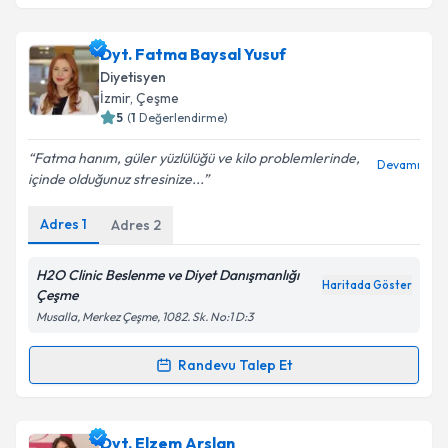
kapsamda işlenmesini kabul ediyorum.
Dyt. Rümeysa Bektaş
için randevu takvimi talebi
Dyt. Fatma Baysal Yusuf
oluşturun. Size bu uzmandan randevu almanız için bir
Takvim Talebini Gönder
Diyetisyen
takvim hazırlandığında e-posta ile bilgilendireceğiz.
İzmir
, Çeşme
5
(
1
Değerlendirme)
E-posta Adresiniz
Fatma hanım, güler yüzlülüğü ve kilo problemlerinde,
Devamı
içinde olduğunuz stresinize...
Adres
1
Adres
2
Kişisel verilerimin işlenmesine ilişkin
Aydınlatma
Metni
'ni okudum ve kişisel verilerimin belirtilen
kapsamda işlenmesini kabul ediyorum.
H2O Clinic Beslenme ve Diyet Danışmanlığı
Haritada Göster
Çeşme
Musalla, Merkez Çeşme, 1082. Sk. No:1 D:3
Takvim Talebini Gönder
Randevu Talep Et
Randevu Takvimi Talebi
Dyt. Fatma Baysal Yusuf
için randevu takvimi talebi
Dyt. Elzem Arslan