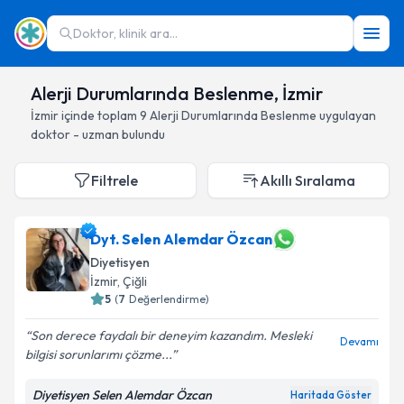
Doktor, klinik ara...
Alerji Durumlarında Beslenme, İzmir
İzmir
içinde toplam
9
Alerji Durumlarında Beslenme
uygulayan
doktor - uzman bulundu
Filtrele
Akıllı Sıralama
Dyt. Selen Alemdar Özcan
Diyetisyen
İzmir
, Çiğli
5
(
7
Değerlendirme)
Son derece faydalı bir deneyim kazandım. Mesleki
Devamı
bilgisi sorunlarımı çözme...
Diyetisyen Selen Alemdar Özcan
Haritada Göster