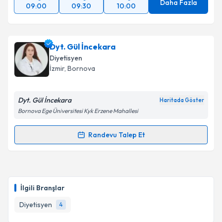
Daha Fazla
09:00
09:30
10:00
Dyt. Gül İncekara
Diyetisyen
İzmir
, Bornova
Dyt. Gül İncekara
Haritada Göster
Bornova Ege Üniversitesi Kyk Erzene Mahallesi
Randevu Talep Et
Randevu Takvimi Talebi
Dyt. Gül İncekara
için randevu takvimi talebi
oluşturun. Size bu uzmandan randevu almanız için bir
İlgili Branşlar
takvim hazırlandığında e-posta ile bilgilendireceğiz.
Diyetisyen
4
E-posta Adresiniz