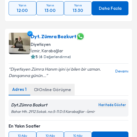
Yarın
Yarın
Yarın
Daha Fazla
12:00
13:00
13:30
Dyt. Zümra Bozkurt
Diyetisyen
İzmir
, Karabağlar
5
(
6
Değerlendirme)
Diyetisyen Zümra Hanım işini iyi bilen bir uzman.
Devamı
Danışanına günün...
Adres
1
Online Görüşme
Dyt.Zümra Bozkurt
Haritada Göster
Bahar Mh. 2912 Sokak. no:5-11 D:5 Karabağlar -İzmir
En Yakın Saatler
10 Ağu
10 Ağu
10 Ağu