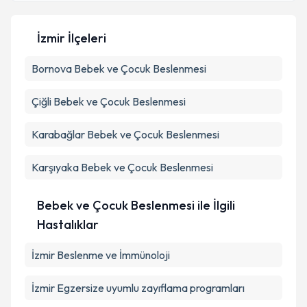
İzmir İlçeleri
Kişisel verilerimin işlenmesine ilişkin
Aydınlatma
Bornova
Metni
Bebek ve Çocuk Beslenmesi
'ni okudum ve kişisel verilerimin belirtilen
kapsamda işlenmesini kabul ediyorum.
Çiğli
Bebek ve Çocuk Beslenmesi
Takvim Talebini Gönder
Karabağlar
Bebek ve Çocuk Beslenmesi
Karşıyaka
Bebek ve Çocuk Beslenmesi
Bebek ve Çocuk Beslenmesi ile İlgili
Hastalıklar
İzmir Beslenme ve İmmünoloji
İzmir Egzersize uyumlu zayıflama programları