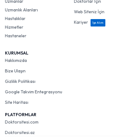
Uzmanlar
Doktorlar İçin
Uzmanlık Alanları
Web Siteniz İçin
Hastalıklar
Kariyer
İşe Alım
Hizmetler
Hastaneler
KURUMSAL
Hakkımızda
Bize Ulaşın
Gizlilik Politikası
Google Takvim Entegrasyonu
Site Haritası
PLATFORMLAR
Doktorsitesi.com
Doktorsitesi.az