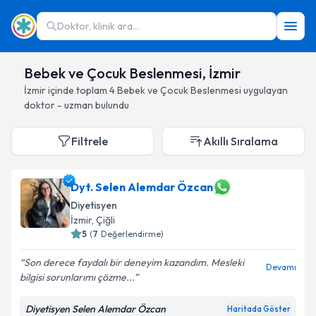
Doktor, klinik ara...
Bebek ve Çocuk Beslenmesi, İzmir
İzmir
içinde toplam
4
Bebek ve Çocuk Beslenmesi
uygulayan
doktor - uzman bulundu
Filtrele
Akıllı Sıralama
Dyt. Selen Alemdar Özcan
Diyetisyen
İzmir
, Çiğli
5
(
7
Değerlendirme)
Son derece faydalı bir deneyim kazandım. Mesleki
Devamı
bilgisi sorunlarımı çözme...
Diyetisyen Selen Alemdar Özcan
Haritada Göster