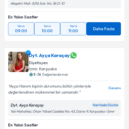
Ataşehir Mah. 8216 Sok. No: 36 D: 10
En Yakın Saatler
Yarın
Yarın
Yarın
Daha Fazla
09:00
10:00
11:00
Dyt. Ayça Karaçay
Diyetisyen
İzmir
, Karşıyaka
5
(
16
Değerlendirme)
Ayça Hanım kişinin durumunu bütün yönleriyle
Devamı
değerlendiren mükemmel bir uzmandır.
Dyt. Ayça Karaçay
Haritada Göster
Yalı Mahallesi, Okan Yüksel Caddesi No: 43, Daire: 9, Karşıyaka / İzmir
En Yakın Saatler