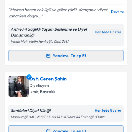
E-posta Adresiniz
Melissa hanım cok ilgili ve güler yüzlü..danışanını diyet
Devamı
yaparken doğru...
Antre Fit Sağlıklı Yaşam Beslenme ve Diyet
Kişisel verilerimin işlenmesine ilişkin
Aydınlatma
Haritada Göster
Danışmanlığı
Metni
'ni okudum ve kişisel verilerimin belirtilen
Irmak Mah. Metin Henkoğlu Cad. 26\A
kapsamda işlenmesini kabul ediyorum.
Randevu Talep Et
Randevu Takvimi Talebi
Takvim Talebini Gönder
Dyt. Melissa Kozul
için randevu takvimi talebi
Dyt. Ceren Şahin
oluşturun. Size bu uzmandan randevu almanız için bir
Diyetisyen
takvim hazırlandığında e-posta ile bilgilendireceğiz.
İzmir
, Bayraklı
E-posta Adresiniz
SonKalori Diyet Kliniği
Haritada Göster
Mansuroğlu MH. 288/2 SK.no:14 K:4 Daire 44 Eminoğlu Plaza
Kişisel verilerimin işlenmesine ilişkin
Aydınlatma
Randevu Talep Et