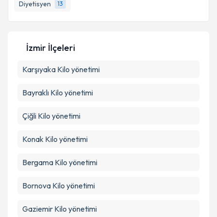
Diyetisyen
13
E-posta Adresiniz
İzmir İlçeleri
Kişisel verilerimin işlenmesine ilişkin
Aydınlatma
Karşıyaka
Metni
Kilo yönetimi
'ni okudum ve kişisel verilerimin belirtilen
kapsamda işlenmesini kabul ediyorum.
Bayraklı
Kilo yönetimi
Takvim Talebini Gönder
Çiğli
Kilo yönetimi
Konak
Kilo yönetimi
Bergama
Kilo yönetimi
Bornova
Kilo yönetimi
Gaziemir
Kilo yönetimi