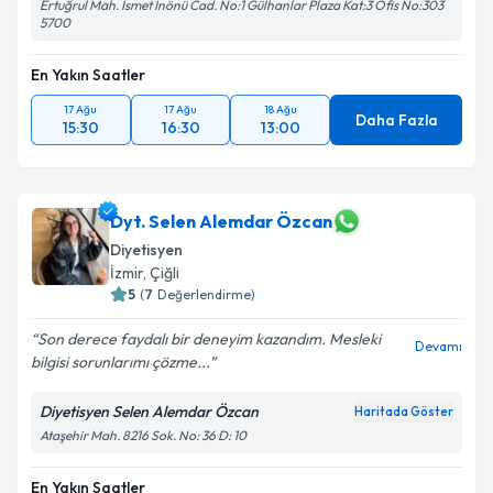
Ertuğrul Mah. İsmet İnönü Cad. No:1 Gülhanlar Plaza Kat:3 Ofis No:303
5700
En Yakın Saatler
17 Ağu
17 Ağu
18 Ağu
Daha Fazla
15:30
16:30
13:00
Dyt. Selen Alemdar Özcan
Diyetisyen
İzmir
, Çiğli
5
(
7
Değerlendirme)
Son derece faydalı bir deneyim kazandım. Mesleki
Devamı
bilgisi sorunlarımı çözme...
Diyetisyen Selen Alemdar Özcan
Haritada Göster
Ataşehir Mah. 8216 Sok. No: 36 D: 10
En Yakın Saatler