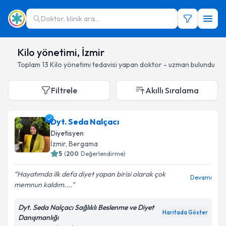
Doktor, klinik ara...
Kilo yönetimi, İzmir
Toplam
13
Kilo yönetimi
tedavisi yapan doktor - uzman bulundu
Filtrele
Akıllı Sıralama
Dyt. Seda Nalçacı
Diyetisyen
İzmir
, Bergama
5
(
200
Değerlendirme)
Hayatımda ilk defa diyet yapan birisi olarak çok
Devamı
memnun kaldım....
Dyt. Seda Nalçacı Sağlıklı Beslenme ve Diyet
Haritada Göster
Danışmanlığı