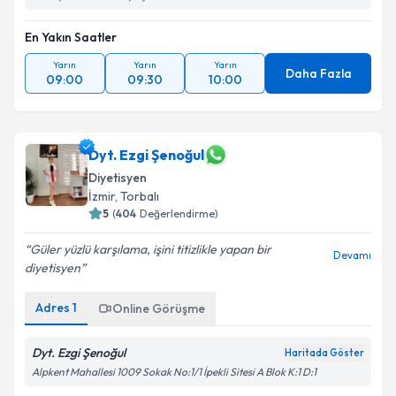
En Yakın Saatler
Yarın
Yarın
Yarın
Daha Fazla
09:00
09:30
10:00
Dyt. Ezgi Şenoğul
Diyetisyen
İzmir
, Torbalı
5
(
404
Değerlendirme)
Güler yüzlü karşılama, işini titizlikle yapan bir
Devamı
diyetisyen
Adres
1
Online Görüşme
Dyt. Ezgi Şenoğul
Haritada Göster
Alpkent Mahallesi 1009 Sokak No:1/1 İpekli Sitesi A Blok K:1 D:1