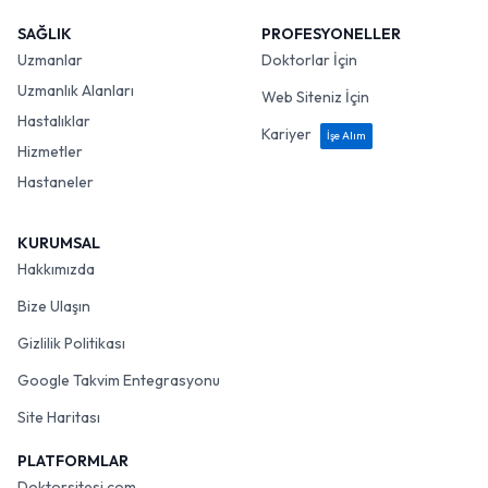
SAĞLIK
PROFESYONELLER
Uzmanlar
Doktorlar İçin
Uzmanlık Alanları
Web Siteniz İçin
Hastalıklar
Kariyer
İşe Alım
Hizmetler
Hastaneler
KURUMSAL
Hakkımızda
Bize Ulaşın
Gizlilik Politikası
Google Takvim Entegrasyonu
Site Haritası
PLATFORMLAR
Doktorsitesi.com