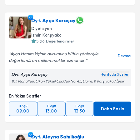
Dyt. Ayça Karaçay
Diyetisyen
İzmir
, Karşıyaka
5
(
16
Değerlendirme)
Ayça Hanım kişinin durumunu bütün yönleriyle
Devamı
değerlendiren mükemmel bir uzmandır.
Dyt. Ayça Karaçay
Haritada Göster
Yalı Mahallesi, Okan Yüksel Caddesi No: 43, Daire: 9, Karşıyaka / İzmir
En Yakın Saatler
11 Ağu
11 Ağu
11 Ağu
Daha Fazla
09:00
13:00
13:30
Dyt. Aleyna Sahillioğlu