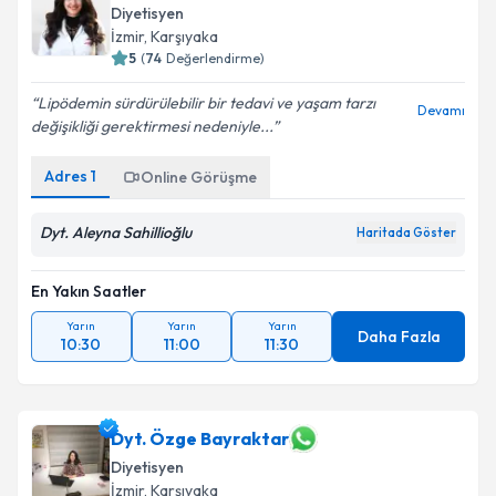
Diyetisyen
İzmir
, Karşıyaka
5
(
74
Değerlendirme)
Lipödemin sürdürülebilir bir tedavi ve yaşam tarzı
Devamı
değişikliği gerektirmesi nedeniyle...
Adres
1
Online Görüşme
Dyt. Aleyna Sahillioğlu
Haritada Göster
En Yakın Saatler
Yarın
Yarın
Yarın
Daha Fazla
10:30
11:00
11:30
Dyt. Özge Bayraktar
Diyetisyen
İzmir
, Karşıyaka