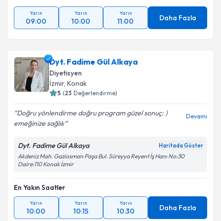
Yarın
Yarın
Yarın
Daha Fazla
09:00
10:00
11:00
Dyt. Fadime Gül Alkaya
Diyetisyen
İzmir
, Konak
5
(
23
Değerlendirme)
Doğru yönlendirme doğru program güzel sonuç: )
Devamı
emeğinize sağlık
Dyt. Fadime Gül Alkaya
Haritada Göster
Akdeniz Mah. Gaziosman Paşa Bul. Süreyya Reyent İş Hanı No:30
Daire:110 Konak İzmir
En Yakın Saatler
Yarın
Yarın
Yarın
Daha Fazla
10:00
10:15
10:30