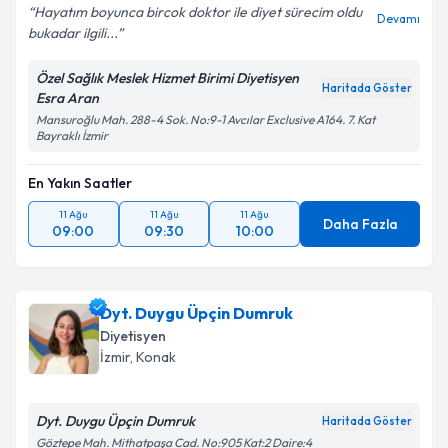
Hayatım boyunca bircok doktor ile diyet sürecim oldu
Devamı
bukadar ilgili...
Özel Sağlık Meslek Hizmet Birimi Diyetisyen
Haritada Göster
Esra Aran
Mansuroğlu Mah. 288-4 Sok. No:9-1 Avcılar Exclusive A164. 7. Kat
Bayraklı İzmir
En Yakın Saatler
11 Ağu
11 Ağu
11 Ağu
Daha Fazla
09:00
09:30
10:00
Dyt. Duygu Üpçin Dumruk
Diyetisyen
İzmir
, Konak
Dyt. Duygu Üpçin Dumruk
Haritada Göster
Göztepe Mah. Mithatpaşa Cad. No:905 Kat:2 Daire:4