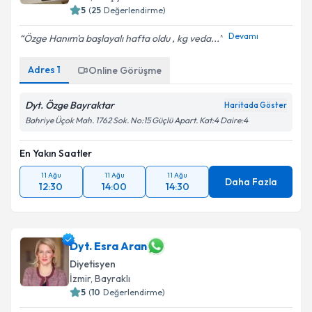
5
(
25
Değerlendirme)
Devamı
Özge Hanım'a başlayalı hafta oldu , kg veda...
Adres
1
Online Görüşme
Dyt. Özge Bayraktar
Haritada Göster
Bahriye Üçok Mah. 1762 Sok. No:15 Güçlü Apart. Kat:4 Daire:4
En Yakın Saatler
11 Ağu
11 Ağu
11 Ağu
Daha Fazla
12:30
14:00
14:30
Dyt. Esra Aran
Diyetisyen
İzmir
, Bayraklı
5
(
10
Değerlendirme)