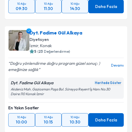
10 Ağu
10 Ağu
10 Ağu
Daha Fazla
09:30
11:30
14:30
Dyt. Fadime Gül Alkaya
Diyetisyen
İzmir
, Konak
5
(
23
Değerlendirme)
Doğru yönlendirme doğru program güzel sonuç: )
Devamı
emeğinize sağlık
Dyt. Fadime Gül Alkaya
Haritada Göster
Akdeniz Mah. Gaziosman Paşa Bul. Süreyya Reyent İş Hanı No:30
Daire:110 Konak İzmir
En Yakın Saatler
10 Ağu
10 Ağu
10 Ağu
Daha Fazla
10:00
10:15
10:30