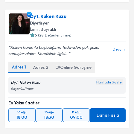
Dyt. Ruken Kuzu
Diyetisyen
İzmir
, Bayraklı
5
(
28
Değerlendirme)
Ruken hanımla başladığımız tedaviden çok güzel
Devamı
sonuçlar aldım. Kendisinin ilgisi...
Adres
1
Adres
2
Online Görüşme
Dyt. Ruken Kuzu
Haritada Göster
Bayraklı/İzmir
En Yakın Saatler
10 Ağu
10 Ağu
11 Ağu
Daha Fazla
18:00
18:30
09:00