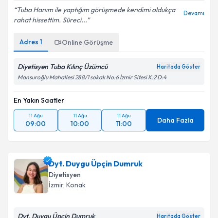
Tuba Hanım ile yaptığım görüşmede kendimi oldukça
Devamı
rahat hissettim. Süreci...
Adres
1
Online Görüşme
Diyetisyen Tuba Kılınç Üzümcü
Haritada Göster
Mansuroğlu Mahallesi 288/1 sokak No:6 İzmir Sitesi K:2 D:4
En Yakın Saatler
11 Ağu
11 Ağu
11 Ağu
Daha Fazla
09:00
10:00
11:00
Dyt. Duygu Üpçin Dumruk
Diyetisyen
İzmir
, Konak
Dyt. Duygu Üpçin Dumruk
Haritada Göster