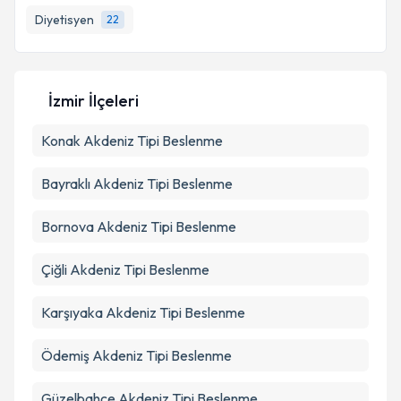
Diyetisyen
22
E-posta Adresiniz
İzmir İlçeleri
Kişisel verilerimin işlenmesine ilişkin
Aydınlatma
Konak
Akdeniz Tipi Beslenme
Metni
'ni okudum ve kişisel verilerimin belirtilen
kapsamda işlenmesini kabul ediyorum.
Bayraklı
Akdeniz Tipi Beslenme
Takvim Talebini Gönder
Bornova
Akdeniz Tipi Beslenme
Çiğli
Akdeniz Tipi Beslenme
Karşıyaka
Akdeniz Tipi Beslenme
Ödemiş
Akdeniz Tipi Beslenme
Güzelbahçe
Akdeniz Tipi Beslenme