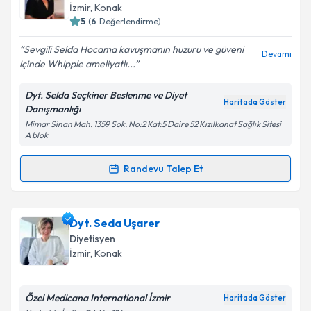
İzmir
, Konak
5
(
6
Değerlendirme)
Sevgili Selda Hocama kavuşmanın huzuru ve güveni
Devamı
içinde Whipple ameliyatlı...
Dyt. Selda Seçkiner Beslenme ve Diyet
Haritada Göster
Danışmanlığı
Mimar Sinan Mah. 1359 Sok. No:2 Kat:5 Daire 52 Kızılkanat Sağlık Sitesi
A blok
Randevu Talep Et
Randevu Takvimi Talebi
Dr. Dyt. Selda Seçkiner
için randevu takvimi talebi
Dyt. Seda Uşarer
oluşturun. Size bu uzmandan randevu almanız için bir
Diyetisyen
takvim hazırlandığında e-posta ile bilgilendireceğiz.
İzmir
, Konak
E-posta Adresiniz
Özel Medicana International İzmir
Haritada Göster