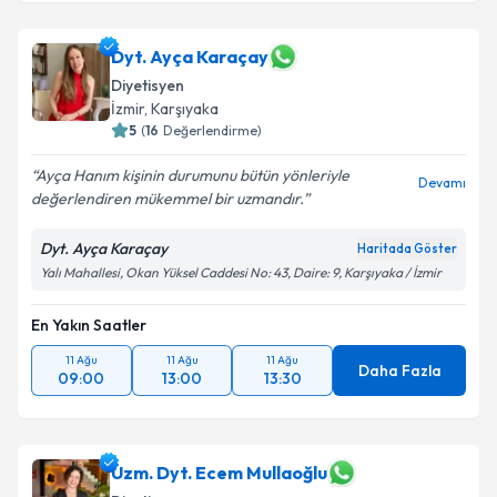
Dyt. Ayça Karaçay
Diyetisyen
İzmir
, Karşıyaka
5
(
16
Değerlendirme)
Ayça Hanım kişinin durumunu bütün yönleriyle
Devamı
değerlendiren mükemmel bir uzmandır.
Dyt. Ayça Karaçay
Haritada Göster
Yalı Mahallesi, Okan Yüksel Caddesi No: 43, Daire: 9, Karşıyaka / İzmir
En Yakın Saatler
11 Ağu
11 Ağu
11 Ağu
Daha Fazla
09:00
13:00
13:30
Uzm. Dyt. Ecem Mullaoğlu