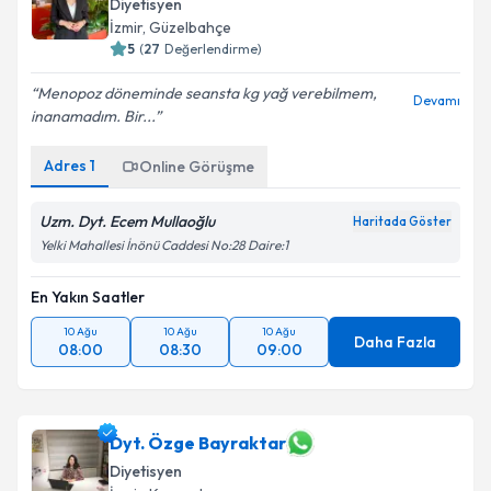
Diyetisyen
İzmir
, Güzelbahçe
5
(
27
Değerlendirme)
Menopoz döneminde seansta kg yağ verebilmem,
Devamı
inanamadım. Bir...
Adres
1
Online Görüşme
Uzm. Dyt. Ecem Mullaoğlu
Haritada Göster
Yelki Mahallesi İnönü Caddesi No:28 Daire:1
En Yakın Saatler
10 Ağu
10 Ağu
10 Ağu
Daha Fazla
08:00
08:30
09:00
Dyt. Özge Bayraktar
Diyetisyen