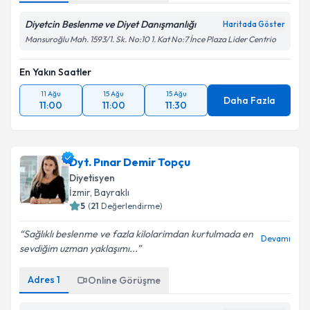
Diyetcin Beslenme ve Diyet Danışmanlığı
Haritada Göster
Mansuroğlu Mah. 1593/1. Sk. No:10 1. Kat No:7 İnce Plaza Lider Centrio
En Yakın Saatler
11 Ağu
15 Ağu
15 Ağu
Daha Fazla
11:00
11:00
11:30
Dyt. Pınar Demir Topçu
Diyetisyen
İzmir
, Bayraklı
5
(
21
Değerlendirme)
Sağlıklı beslenme ve fazla kilolarimdan kurtulmada en
Devamı
sevdiğim uzman yaklaşımı...
Adres
1
Online Görüşme