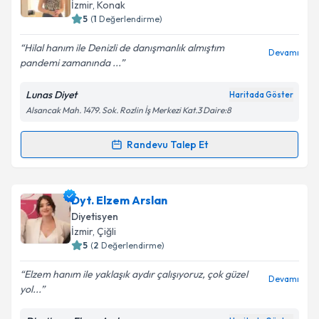
hazırlandığında e-posta ile bilgilendireceğiz.
İzmir
, Konak
5
(
1
Değerlendirme)
E-posta Adresiniz
Hilal hanım ile Denizli de danışmanlık almıştım
Devamı
pandemi zamanında ...
Lunas Diyet
Haritada Göster
Kişisel verilerimin işlenmesine ilişkin
Aydınlatma
Alsancak Mah. 1479. Sok. Rozlin İş Merkezi Kat.3 Daire:8
Metni
'ni okudum ve kişisel verilerimin belirtilen
kapsamda işlenmesini kabul ediyorum.
Randevu Talep Et
Randevu Takvimi Talebi
Takvim Talebini Gönder
Dyt. Hilal Nur Özkalay
için randevu takvimi talebi
Dyt. Elzem Arslan
oluşturun. Size bu uzmandan randevu almanız için bir
Diyetisyen
takvim hazırlandığında e-posta ile bilgilendireceğiz.
İzmir
, Çiğli
5
(
2
Değerlendirme)
E-posta Adresiniz
Elzem hanım ile yaklaşık aydır çalışıyoruz, çok güzel
Devamı
yol...