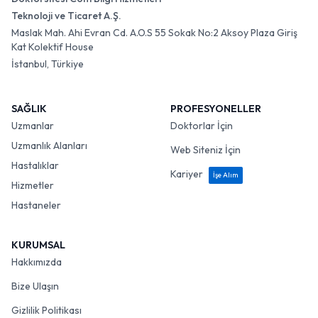
Teknoloji ve Ticaret A.Ş.
Maslak Mah. Ahi Evran Cd. A.O.S 55 Sokak No:2 Aksoy Plaza Giriş
Kat Kolektif House
İstanbul, Türkiye
SAĞLIK
PROFESYONELLER
Uzmanlar
Doktorlar İçin
Uzmanlık Alanları
Web Siteniz İçin
Hastalıklar
Kariyer
İşe Alım
Hizmetler
Hastaneler
KURUMSAL
Hakkımızda
Bize Ulaşın
Gizlilik Politikası