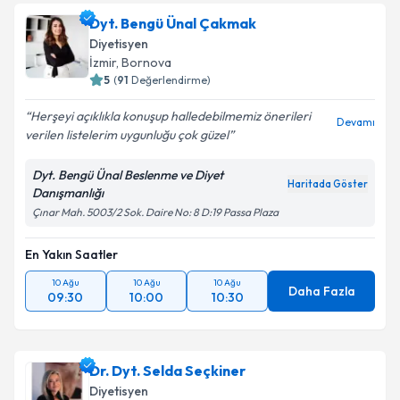
Dyt. Bengü Ünal Çakmak
Diyetisyen
İzmir
, Bornova
5
(
91
Değerlendirme)
Herşeyi açıklıkla konuşup halledebilmemiz önerileri
Devamı
verilen listelerim uygunluğu çok güzel
Dyt. Bengü Ünal Beslenme ve Diyet
Haritada Göster
Danışmanlığı
Çınar Mah. 5003/2 Sok. Daire No: 8 D:19 Passa Plaza
En Yakın Saatler
10 Ağu
10 Ağu
10 Ağu
Daha Fazla
09:30
10:00
10:30
Dr. Dyt. Selda Seçkiner
Diyetisyen