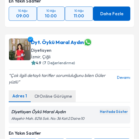
En Yakın Saatler
10 Ağu
10 Ağu
10 Ağu
Daha Fazla
09:00
10:00
11:00
Dyt. Öykü Maral Aydın
Diyetisyen
İzmir
, Çiğli
4.9
(
7
Değerlendirme)
Çok ilgili detaylı tarifler sorumluluğunu bilen Güler
Devamı
yüzlü
Adres
1
Online Görüşme
Diyetisyen Öykü Maral Aydın
Haritada Göster
Ataşehir Mah. 8216 Sok. No: 36 Kat:2 Daire:10
En Yakın Saatler