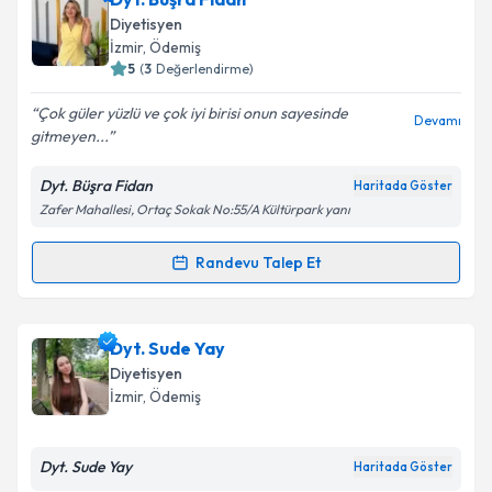
oluşturun. Size bu uzmandan randevu almanız için bir
Diyetisyen
takvim hazırlandığında e-posta ile bilgilendireceğiz.
İzmir
, Ödemiş
5
(
3
Değerlendirme)
E-posta Adresiniz
Çok güler yüzlü ve çok iyi birisi onun sayesinde
Devamı
gitmeyen...
Dyt. Büşra Fidan
Haritada Göster
Kişisel verilerimin işlenmesine ilişkin
Aydınlatma
Zafer Mahallesi, Ortaç Sokak No:55/A Kültürpark yanı
Metni
'ni okudum ve kişisel verilerimin belirtilen
kapsamda işlenmesini kabul ediyorum.
Randevu Talep Et
Randevu Takvimi Talebi
Takvim Talebini Gönder
Dyt. Büşra Fidan
için randevu takvimi talebi
Dyt. Sude Yay
oluşturun. Size bu uzmandan randevu almanız için bir
Diyetisyen
takvim hazırlandığında e-posta ile bilgilendireceğiz.
İzmir
, Ödemiş
E-posta Adresiniz
Dyt. Sude Yay
Haritada Göster