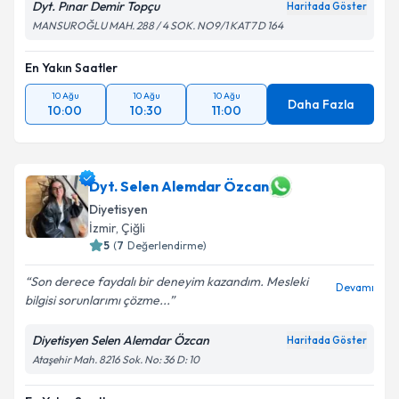
Dyt. Pınar Demir Topçu
Haritada Göster
MANSUROĞLU MAH. 288 / 4 SOK. NO9/1 KAT7 D 164
En Yakın Saatler
10 Ağu
10 Ağu
10 Ağu
Daha Fazla
10:00
10:30
11:00
Dyt. Selen Alemdar Özcan
Diyetisyen
İzmir
, Çiğli
5
(
7
Değerlendirme)
Son derece faydalı bir deneyim kazandım. Mesleki
Devamı
bilgisi sorunlarımı çözme...
Diyetisyen Selen Alemdar Özcan
Haritada Göster
Ataşehir Mah. 8216 Sok. No: 36 D: 10