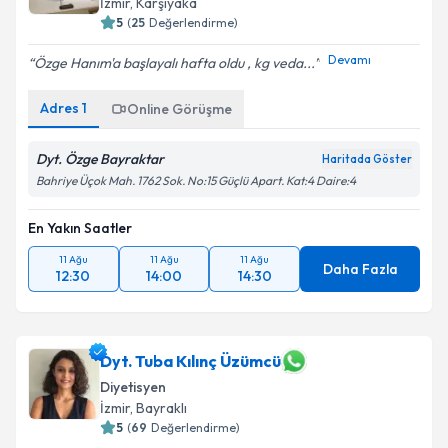
İzmir
, Karşıyaka
5
(
25
Değerlendirme)
Devamı
Özge Hanım'a başlayalı hafta oldu , kg veda...
Adres
1
Online Görüşme
Dyt. Özge Bayraktar
Haritada Göster
Bahriye Üçok Mah. 1762 Sok. No:15 Güçlü Apart. Kat:4 Daire:4
En Yakın Saatler
11 Ağu
11 Ağu
11 Ağu
Daha Fazla
12:30
14:00
14:30
Dyt. Tuba Kılınç Üzümcü
Diyetisyen
İzmir
, Bayraklı
5
(
69
Değerlendirme)