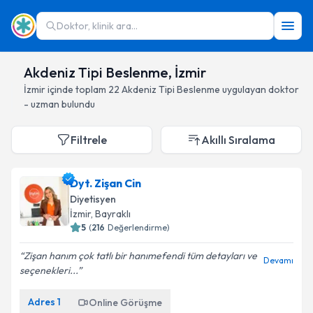
Doktor, klinik ara...
Akdeniz Tipi Beslenme, İzmir
İzmir
içinde toplam
22
Akdeniz Tipi Beslenme
uygulayan doktor
- uzman bulundu
Filtrele
Akıllı Sıralama
Dyt. Zişan Cin
Diyetisyen
İzmir
, Bayraklı
5
(
216
Değerlendirme)
Zişan hanım çok tatlı bir hanımefendi tüm detayları ve
Devamı
seçenekleri...
Adres
1
Online Görüşme