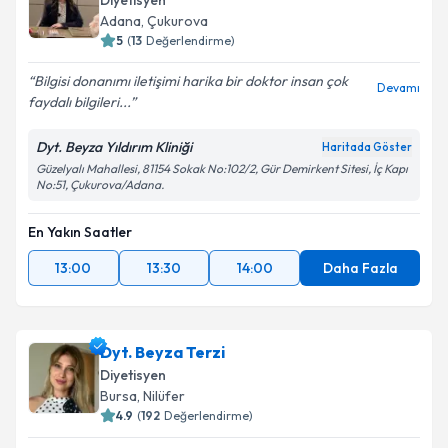
Diyetisyen
Adana
,
Çukurova
5
(
13
Değerlendirme)
Bilgisi donanımı iletişimi harika bir doktor insan çok
Devamı
faydalı bilgileri...
Dyt. Beyza Yıldırım Kliniği
Haritada Göster
Güzelyalı Mahallesi, 81154 Sokak No:102/2, Gür Demirkent Sitesi, İç Kapı
No:51, Çukurova/Adana.
En Yakın Saatler
13:00
13:30
14:00
Daha Fazla
Dyt. Beyza Terzi
Diyetisyen
Bursa
,
Nilüfer
4.9
(
192
Değerlendirme)