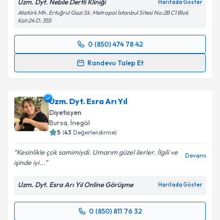
Uzm. Dyt. Nebile Dertli Kliniği
Haritada Göster
Atatürk Mh. Ertuğrul Gazi Sk. Metropol İstanbul Sitesi No:2B C1 Blok
Kat:24 D: 355
0 (850) 474 78 42
Randevu Takvimi Talebi
Randevu Talep Et
Uzm. Dyt. Nebile Dertli
için randevu takvimi talebi
oluşturun. Size bu uzmandan randevu almanız için bir
Uzm. Dyt. Esra Arı Yıl
takvim hazırlandığında e-posta ile bilgilendireceğiz.
Diyetisyen
E-posta Adresiniz
Bursa
,
İnegöl
5
(
43
Değerlendirme)
Kesinlikle çok samimiydi. Umarım güzel ilerler. İlgili ve
Devamı
işinde iyi...
Kişisel verilerimin işlenmesine ilişkin
Aydınlatma
Metni
'ni okudum ve kişisel verilerimin belirtilen
Uzm. Dyt. Esra Arı Yıl Online Görüşme
Haritada Göster
kapsamda işlenmesini kabul ediyorum.
0 (850) 811 76 32
Randevu Takvimi Talebi
Takvim Talebini Gönder