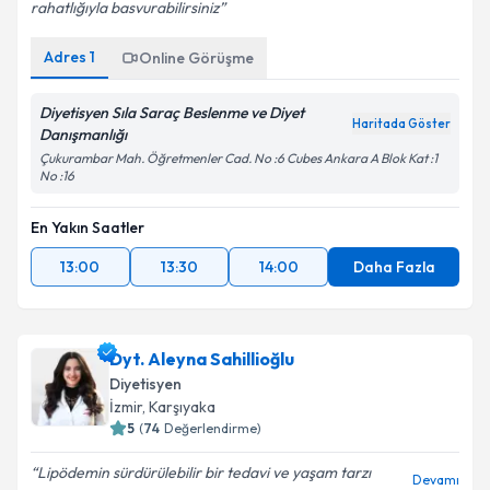
rahatlığıyla basvurabilirsiniz
Adres
1
Online Görüşme
Diyetisyen Sıla Saraç Beslenme ve Diyet
Haritada Göster
Danışmanlığı
Çukurambar Mah. Öğretmenler Cad. No :6 Cubes Ankara A Blok Kat :1
No :16
En Yakın Saatler
13:00
13:30
14:00
Daha Fazla
Dyt. Aleyna Sahillioğlu
Diyetisyen
İzmir
,
Karşıyaka
5
(
74
Değerlendirme)
Lipödemin sürdürülebilir bir tedavi ve yaşam tarzı
Devamı