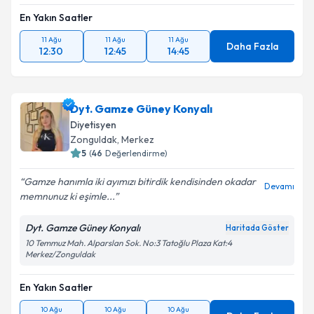
En Yakın Saatler
11 Ağu
11 Ağu
11 Ağu
Daha Fazla
12:30
12:45
14:45
Dyt. Gamze Güney Konyalı
Diyetisyen
Zonguldak
,
Merkez
5
(
46
Değerlendirme)
Gamze hanımla iki ayımızı bitirdik kendisinden okadar
Devamı
memnunuz ki eşimle...
Dyt. Gamze Güney Konyalı
Haritada Göster
10 Temmuz Mah. Alparslan Sok. No:3 Tatoğlu Plaza Kat:4
Merkez/Zonguldak
En Yakın Saatler
10 Ağu
10 Ağu
10 Ağu