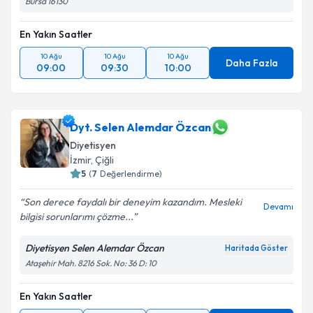
Bursa 16130
En Yakın Saatler
10 Ağu
10 Ağu
10 Ağu
Daha Fazla
09:00
09:30
10:00
Dyt. Selen Alemdar Özcan
Diyetisyen
İzmir
,
Çiğli
5
(
7
Değerlendirme)
Son derece faydalı bir deneyim kazandım. Mesleki
Devamı
bilgisi sorunlarımı çözme...
Diyetisyen Selen Alemdar Özcan
Haritada Göster
Ataşehir Mah. 8216 Sok. No: 36 D: 10
En Yakın Saatler