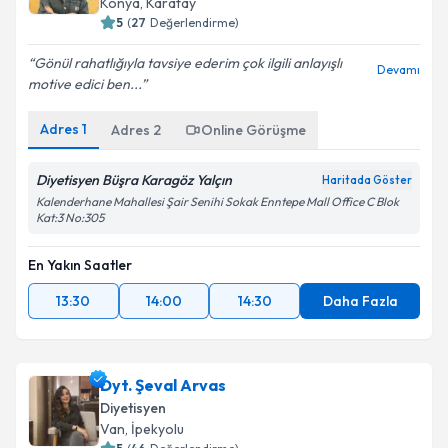
Konya
,
Karatay
5
(
27
Değerlendirme)
Gönül rahatlığıyla tavsiye ederim çok ilgili anlayışlı
Devamı
motive edici ben...
Adres
1
Adres
2
Online Görüşme
Diyetisyen Büşra Karagöz Yalçın
Haritada Göster
Kalenderhane Mahallesi Şair Senihi Sokak Enntepe Mall Office C Blok
Kat:3 No:305
En Yakın Saatler
13:30
14:00
14:30
Daha Fazla
Dyt. Şeval Arvas
Diyetisyen
Van
,
İpekyolu