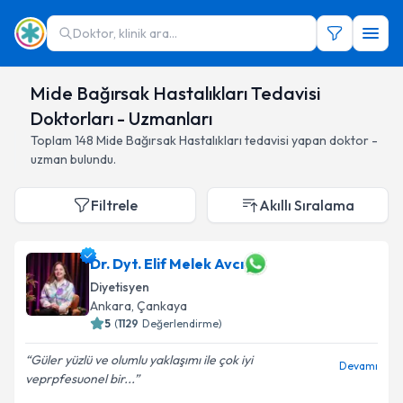
Doktor, klinik ara...
Mide Bağırsak Hastalıkları Tedavisi
Doktorları - Uzmanları
Toplam
148
Mide Bağırsak Hastalıkları
tedavisi yapan doktor -
uzman bulundu.
Filtrele
Akıllı Sıralama
Dr. Dyt. Elif Melek Avcı
Diyetisyen
Ankara
,
Çankaya
5
(
1129
Değerlendirme)
Güler yüzlü ve olumlu yaklaşımı ile çok iyi
Devamı
veprpfesuonel bir...