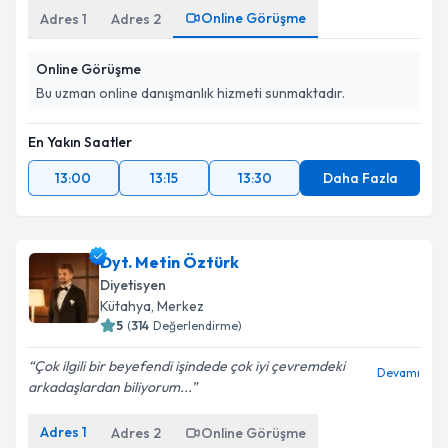
Online Görüşme
Adres
1
Adres
2
Online Görüşme
Bu uzman online danışmanlık hizmeti sunmaktadır.
En Yakın Saatler
13:00
13:15
13:30
Daha Fazla
Dyt. Metin Öztürk
Diyetisyen
Kütahya
,
Merkez
5
(
314
Değerlendirme)
Çok ilgili bir beyefendi işindede çok iyi çevremdeki
Devamı
arkadaşlardan biliyorum...
Adres
1
Adres
2
Online Görüşme