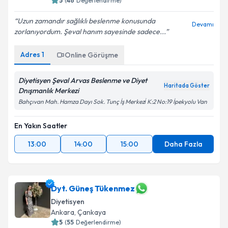
5
(
46
Değerlendirme)
Uzun zamandır sağlıklı beslenme konusunda
Devamı
zorlanıyordum. Şeval hanım sayesinde sadece...
Adres
1
Online Görüşme
Diyetisyen Şeval Arvas Beslenme ve Diyet
Haritada Göster
Dnışmanlık Merkezi
Bahçıvan Mah. Hamza Dayı Sok. Tunç İş Merkezi̇ K:2 No:19 İpekyolu Van
En Yakın Saatler
13:00
14:00
15:00
Daha Fazla
Dyt. Güneş Tükenmez
Diyetisyen
Ankara
,
Çankaya
5
(
55
Değerlendirme)