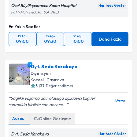
Özel Büyükçekmece Kolan Hospital
Haritada Göster
Fatih Mah. Fedakar Sok. No:3
En Yakın Saatler
10 Ağu
10 Ağu
10 Ağu
Daha Fazla
09:00
09:30
10:00
Dyt. Seda Karakaya
Diyetisyen
Kocaeli
,
Çayırova
5
(
37
Değerlendirme)
Sağlıklı yaşama dair oldukça açıklayıcı bilgiler
Devamı
sunmakla birlikte son derece...
Adres
1
Online Görüşme
Dyt. Seda Karakaya
Haritada Göster