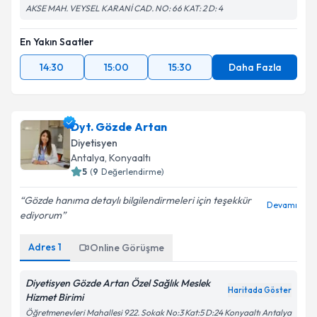
AKSE MAH. VEYSEL KARANİ CAD. NO: 66 KAT: 2 D: 4
En Yakın Saatler
14:30
15:00
15:30
Daha Fazla
Dyt. Gözde Artan
Diyetisyen
Antalya
,
Konyaaltı
5
(
9
Değerlendirme)
Gözde hanıma detaylı bilgilendirmeleri için teşekkür
Devamı
ediyorum
Adres
1
Online Görüşme
Diyetisyen Gözde Artan Özel Sağlık Meslek
Haritada Göster
Hizmet Birimi
Öğretmenevleri Mahallesi 922. Sokak No:3 Kat:5 D:24 Konyaaltı Antalya