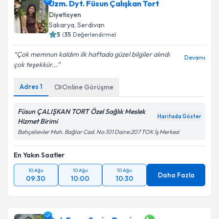
Uzm. Dyt. Füsun Çalışkan Tort
Diyetisyen
Sakarya
,
Serdivan
5
(
35
Değerlendirme)
Çok memnun kaldım ilk haftada güzel bilgiler alındı
Devamı
çok teşekkür...
Adres
1
Online Görüşme
Füsun ÇALIŞKAN TORT Özel Sağlık Meslek
Haritada Göster
Hizmet Birimi
Bahçelievler Mah. Bağlar Cad. No:101 Daire:207 TOK İş Merkezi
En Yakın Saatler
10 Ağu
10 Ağu
10 Ağu
Daha Fazla
09:30
10:00
10:30