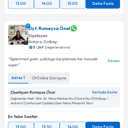
13:00
14:00
15:00
Daha Fazla
Dyt. Rumeysa Önal
Diyetisyen
Ankara
,
Gölbaşı
5
(
249
Değerlendirme)
İlgılenmesi guler yuźlulugu karşılaması her konuda
Devamı
super
Adres
1
Online Görüşme
Diyetisyen Rumeysa Önal
Haritada Göster
Seğmenler Mah. 964. Sk. Meva Merkez No:3 Daire No:13 Gölbaşı /
Ankara (Cumhuriyet Caddesi Üzeri Meva Mimarlık Yanı)
En Yakın Saatler
13:00
13:30
14:00
Daha Fazla