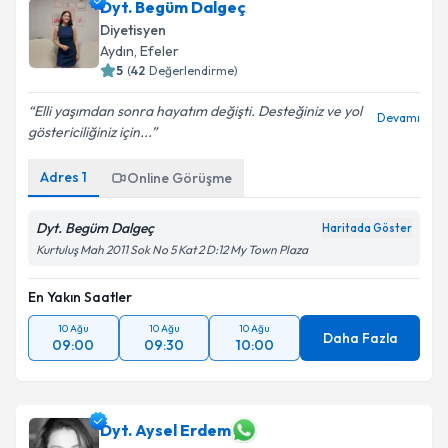
Dyt. Begüm Dalgeç
Diyetisyen
Aydın
,
Efeler
5
(
42
Değerlendirme)
Elli yaşımdan sonra hayatım değişti. Desteğiniz ve yol
Devamı
göstericiliğiniz için...
Adres
1
Online Görüşme
Dyt. Begüm Dalgeç
Haritada Göster
Kurtuluş Mah 2011 Sok No 5 Kat 2 D:12 My Town Plaza
En Yakın Saatler
10 Ağu
10 Ağu
10 Ağu
Daha Fazla
09:00
09:30
10:00
Dyt. Aysel Erdem