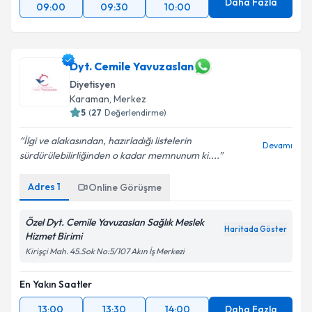
Daha Fazla
09:00
09:30
10:00
Dyt. Cemile Yavuzaslan
Diyetisyen
Karaman
,
Merkez
5
(
27
Değerlendirme)
İlgi ve alakasından, hazırladığı listelerin
Devamı
sürdürülebilirliğinden o kadar memnunum ki....
Adres
1
Online Görüşme
Özel Dyt. Cemile Yavuzaslan Sağlık Meslek
Haritada Göster
Hizmet Birimi
Kirişçi Mah. 45.Sok No:5/107 Akın İş Merkezi
En Yakın Saatler
13:00
13:30
14:00
Daha Fazla