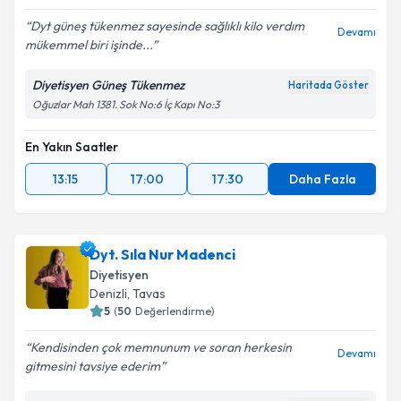
Dyt güneş tükenmez sayesinde sağlıklı kilo verdım
Devamı
mükemmel biri işinde...
Diyetisyen Güneş Tükenmez
Haritada Göster
Oğuzlar Mah 1381. Sok No:6 İç Kapı No:3
En Yakın Saatler
13:15
17:00
17:30
Daha Fazla
Dyt. Sıla Nur Madenci
Diyetisyen
Denizli
,
Tavas
5
(
50
Değerlendirme)
Kendisinden çok memnunum ve soran herkesin
Devamı
gitmesini tavsiye ederim