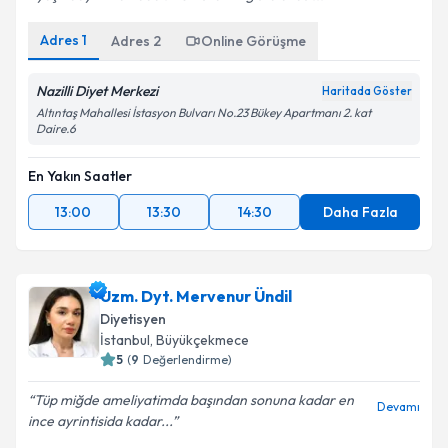
Adres
1
Adres
2
Online Görüşme
Nazilli Diyet Merkezi
Haritada Göster
Altıntaş Mahallesi İstasyon Bulvarı No.23 Bükey Apartmanı 2. kat
Daire.6
En Yakın Saatler
13:00
13:30
14:30
Daha Fazla
Uzm. Dyt. Mervenur Ündil
Diyetisyen
İstanbul
,
Büyükçekmece
5
(
9
Değerlendirme)
Tüp miğde ameliyatimda başından sonuna kadar en
Devamı
ince ayrintisida kadar...