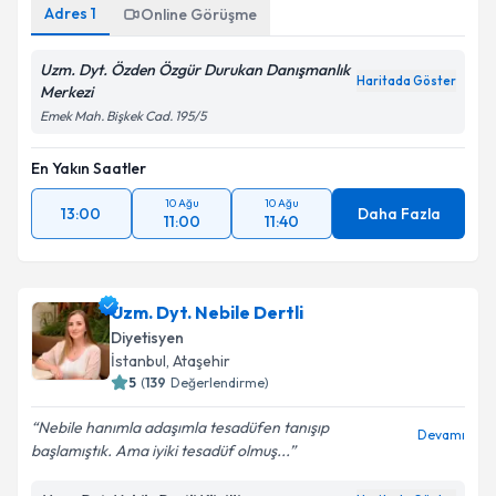
Adres
1
Online Görüşme
Uzm. Dyt. Özden Özgür Durukan Danışmanlık
Haritada Göster
Merkezi
Emek Mah. Bişkek Cad. 195/5
En Yakın Saatler
10 Ağu
10 Ağu
13:00
Daha Fazla
11:00
11:40
Uzm. Dyt. Nebile Dertli
Diyetisyen
İstanbul
,
Ataşehir
5
(
139
Değerlendirme)
Nebile hanımla adaşımla tesadüfen tanışıp
Devamı
başlamıştık. Ama iyiki tesadüf olmuş...