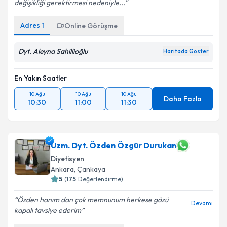
değişikliği gerektirmesi nedeniyle...
Adres
1
Online Görüşme
Dyt. Aleyna Sahillioğlu
Haritada Göster
En Yakın Saatler
10 Ağu
10 Ağu
10 Ağu
Daha Fazla
10:30
11:00
11:30
Uzm. Dyt. Özden Özgür Durukan
Diyetisyen
Ankara
,
Çankaya
5
(
175
Değerlendirme)
Özden hanım dan çok memnunum herkese gözü
Devamı
kapalı tavsiye ederim