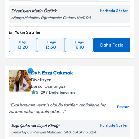
Diyetisyen Metin Öztürk
Haritada Göster
Alipaşa Mahallesi Öğretmenler Caddesi No:11 D:1
En Yakın Saatler
10 Ağu
10 Ağu
10 Ağu
Daha Fazla
13:20
13:30
16:10
Dyt. Ezgi Çakmak
Diyetisyen
Bursa
,
Osmangazi
5
(
297
Değerlendirme)
Exgi hanımın vermiş olduğu tarifler vebilgilerle hiç
Devamı
zorlanmadan aç kalmadan...
Ezgi Çakmak Diyet Kliniği
Haritada Göster
Demirtaş Cumhuriyet Mahallesi 1240. Sokak no:38/4