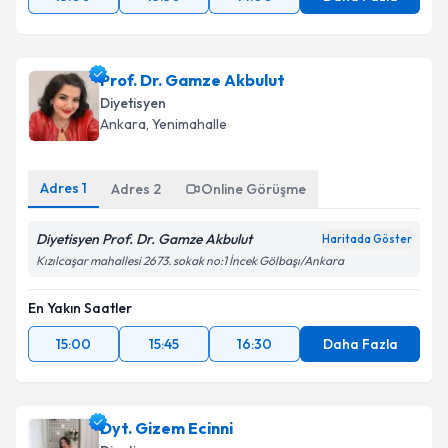
Prof. Dr. Gamze Akbulut
Diyetisyen
Ankara
,
Yenimahalle
Adres
1
Adres
2
Online Görüşme
Diyetisyen Prof. Dr. Gamze Akbulut
Haritada Göster
Kızılcaşar mahallesi 2673. sokak no:1 İncek Gölbaşı/Ankara
En Yakın Saatler
15:00
15:45
16:30
Daha Fazla
Dyt. Gizem Ecinni