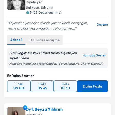
Diyetisyen
Balıkesir
,
Edremit
5
(
26
Değerlendirme)
Diyet zihniyetinden ziyade yiyeceklerle barıştığım,
Devamı
yeme atakları yaşamadığım, ruhumun ve...
Adres
1
Online Görüşme
Özel Sağlık Meslek Hizmet Birimi Diyetisyen
Haritada Göster
Aysel Erdem
Hamidiye Mahallesi. Maşat Caddesi . Şahin Plaza No: 2 Kat :4 Daire :39
En Yakın Saatler
11 Ağu
11 Ağu
11 Ağu
Daha Fazla
09:00
09:45
10:30
Dyt. Beyza Yıldırım