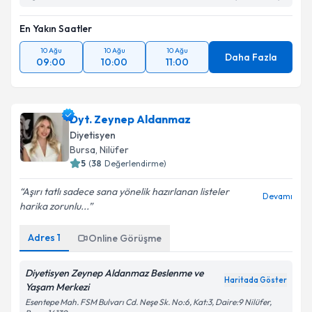
En Yakın Saatler
10 Ağu
10 Ağu
10 Ağu
Daha Fazla
09:00
10:00
11:00
Dyt. Zeynep Aldanmaz
Diyetisyen
Bursa
,
Nilüfer
5
(
38
Değerlendirme)
Aşırı tatlı sadece sana yönelik hazırlanan listeler
Devamı
harika zorunlu...
Adres
1
Online Görüşme
Diyetisyen Zeynep Aldanmaz Beslenme ve
Haritada Göster
Yaşam Merkezi
Esentepe Mah. FSM Bulvarı Cd. Neşe Sk. No:6, Kat:3, Daire:9 Nilüfer,