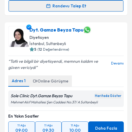
Randevu Talep Et
Uzm. Dyt. Esra Arı Yıl
için randevu takvimi talebi
oluşturun. Size bu uzmandan randevu almanız için bir
takvim hazırlandığında e-posta ile bilgilendireceğiz.
Dyt. Gamze Beyza Tapu
Diyetisyen
E-posta Adresiniz
İstanbul
,
Sultanbeyli
5
(
12
Değerlendirme)
Tatlı ve bilgili bir diyetisyendi, memnun kaldım ve
Devamı
güven vericiydi
Kişisel verilerimin işlenmesine ilişkin
Aydınlatma
Metni
'ni okudum ve kişisel verilerimin belirtilen
Adres
1
Online Görüşme
kapsamda işlenmesini kabul ediyorum.
Sole Clinic Dyt.Gamze Beyza Tapu
Haritada Göster
Takvim Talebini Gönder
Mehmet Akif Mahallesi Şen Caddesi No:37/ A Sultanbeyli
En Yakın Saatler
11 Ağu
11 Ağu
11 Ağu
Daha Fazla
09:00
09:30
10:00