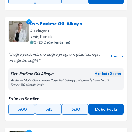
Dyt. Fadime Gül Alkaya
Diyetisyen
İzmir
,
Konak
5
(
23
Değerlendirme)
Doğru yönlendirme doğru program güzel sonuç: )
Devamı
emeğinize sağlık
Dyt. Fadime Gül Alkaya
Haritada Göster
Akdeniz Mah. Gaziosman Paşa Bul. Süreyya Reyent İş Hanı No:30
Daire:110 Konak İzmir
En Yakın Saatler
13:00
13:15
13:30
Daha Fazla