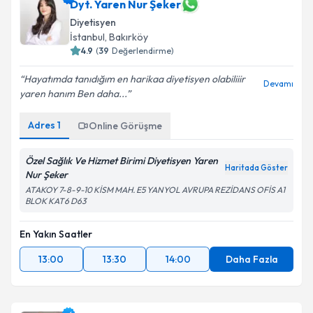
Dyt. Yaren Nur Şeker
Diyetisyen
İstanbul
,
Bakırköy
4.9
(
39
Değerlendirme)
Hayatımda tanıdığım en harikaa diyetisyen olabiliiir
Devamı
yaren hanım Ben daha...
Adres
1
Online Görüşme
Özel Sağlık Ve Hizmet Birimi Diyetisyen Yaren
Haritada Göster
Nur Şeker
ATAKOY 7-8-9-10 KİSM MAH. E5 YANYOL AVRUPA REZİDANS OFİS A1
BLOK KAT6 D63
En Yakın Saatler
13:00
13:30
14:00
Daha Fazla