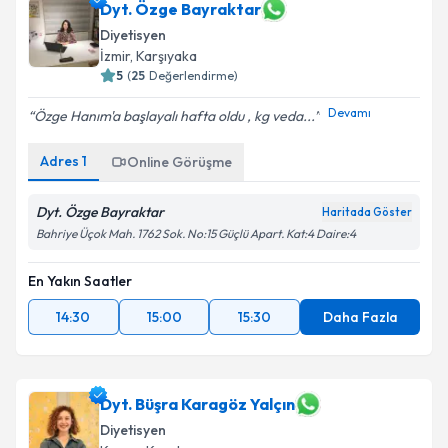
Dyt. Özge Bayraktar
Diyetisyen
İzmir
,
Karşıyaka
5
(
25
Değerlendirme)
Devamı
Özge Hanım'a başlayalı hafta oldu , kg veda...
Adres
1
Online Görüşme
Dyt. Özge Bayraktar
Haritada Göster
Bahriye Üçok Mah. 1762 Sok. No:15 Güçlü Apart. Kat:4 Daire:4
En Yakın Saatler
14:30
15:00
15:30
Daha Fazla
Dyt. Büşra Karagöz Yalçın
Diyetisyen