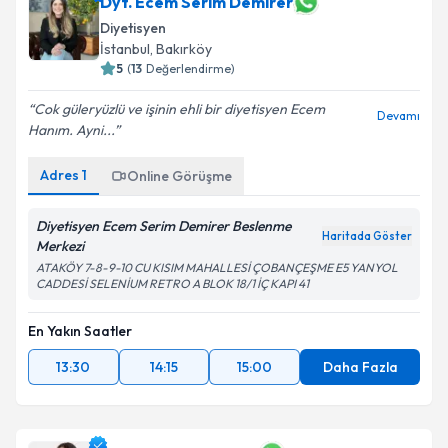
Dyt. Ecem Serim Demirer
Diyetisyen
İstanbul
,
Bakırköy
5
(
13
Değerlendirme)
Cok güleryüzlü ve işinin ehli bir diyetisyen Ecem
Devamı
Hanım. Ayni...
Adres
1
Online Görüşme
Diyetisyen Ecem Serim Demirer Beslenme
Haritada Göster
Merkezi
ATAKÖY 7-8-9-10 CU KISIM MAHALLESİ ÇOBANÇEŞME E5 YANYOL
CADDESİ SELENİUM RETRO A BLOK 18/1 İÇ KAPI 41
En Yakın Saatler
13:30
14:15
15:00
Daha Fazla