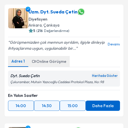
Uzm. Dyt. Sueda Çetin
Diyetisyen
Ankara
,
Çankaya
5
(
216
Değerlendirme)
Görüşmemizden çok memnun ayrıldım, ilgiyle dinleyip
Devamı
ihtiyaçlarıma uygun, uygulanabilir bir...
Adres
1
Online Görüşme
Dyt. Sueda Çetin
Haritada Göster
Çukurambar, Muhsin Yazıcıoğlu Caddesi Protokol Plaza, No: 98
En Yakın Saatler
14:00
14:30
15:00
Daha Fazla