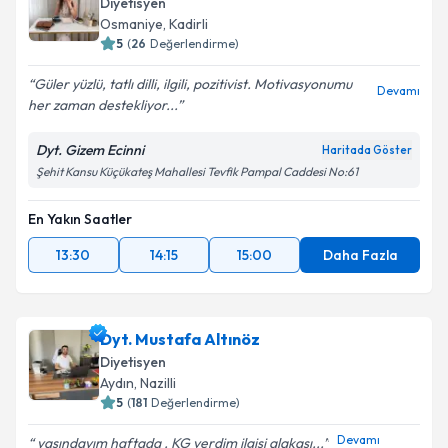
Diyetisyen
Osmaniye
,
Kadirli
5
(
26
Değerlendirme)
Güler yüzlü, tatlı dilli, ilgili, pozitivist. Motivasyonumu
Devamı
her zaman destekliyor...
Dyt. Gizem Ecinni
Haritada Göster
Şehit Kansu Küçükateş Mahallesi Tevfik Pampal Caddesi No:61
En Yakın Saatler
13:30
14:15
15:00
Daha Fazla
Dyt. Mustafa Altınöz
Diyetisyen
Aydın
,
Nazilli
5
(
181
Değerlendirme)
Devamı
yaşındayım haftada . KG verdim ilgisi alakası...