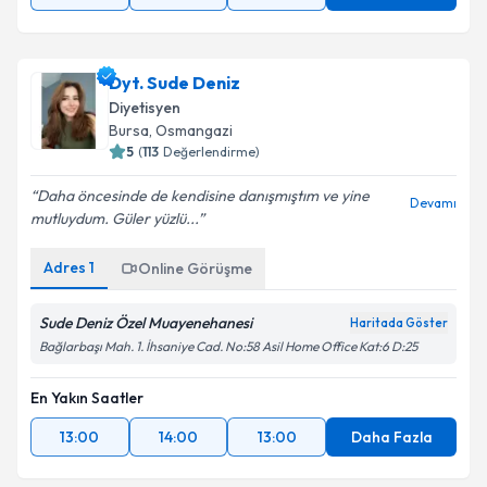
Dyt. Sude Deniz
Diyetisyen
Bursa
,
Osmangazi
5
(
113
Değerlendirme)
Daha öncesinde de kendisine danışmıştım ve yine
Devamı
mutluydum. Güler yüzlü...
Adres
1
Online Görüşme
Sude Deniz Özel Muayenehanesi
Haritada Göster
Bağlarbaşı Mah. 1. İhsaniye Cad. No:58 Asil Home Office Kat:6 D:25
En Yakın Saatler
13:00
14:00
13:00
Daha Fazla