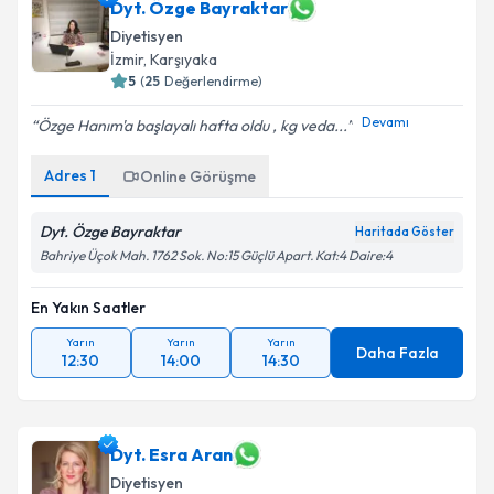
Dyt. Özge Bayraktar
Diyetisyen
İzmir
, Karşıyaka
5
(
25
Değerlendirme)
Devamı
Özge Hanım'a başlayalı hafta oldu , kg veda...
Adres
1
Online Görüşme
Dyt. Özge Bayraktar
Haritada Göster
Bahriye Üçok Mah. 1762 Sok. No:15 Güçlü Apart. Kat:4 Daire:4
En Yakın Saatler
Yarın
Yarın
Yarın
Daha Fazla
12:30
14:00
14:30
Dyt. Esra Aran
Diyetisyen