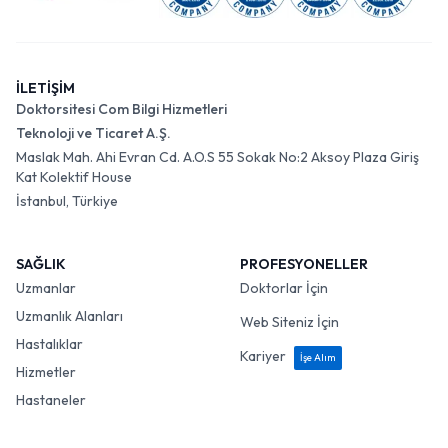
İLETİŞİM
Doktorsitesi Com Bilgi Hizmetleri
Teknoloji ve Ticaret A.Ş.
Maslak Mah. Ahi Evran Cd. A.O.S 55 Sokak No:2 Aksoy Plaza Giriş
Kat Kolektif House
İstanbul, Türkiye
SAĞLIK
PROFESYONELLER
Uzmanlar
Doktorlar İçin
Uzmanlık Alanları
Web Siteniz İçin
Hastalıklar
Kariyer
İşe Alım
Hizmetler
Hastaneler