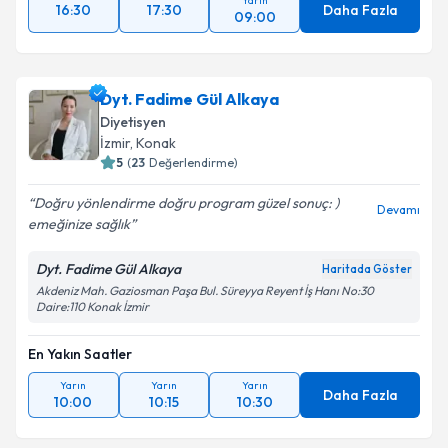
Yarın
16:30
17:30
Daha Fazla
09:00
Dyt. Fadime Gül Alkaya
Diyetisyen
İzmir
, Konak
5
(
23
Değerlendirme)
Doğru yönlendirme doğru program güzel sonuç: )
Devamı
emeğinize sağlık
Dyt. Fadime Gül Alkaya
Haritada Göster
Akdeniz Mah. Gaziosman Paşa Bul. Süreyya Reyent İş Hanı No:30
Daire:110 Konak İzmir
En Yakın Saatler
Yarın
Yarın
Yarın
Daha Fazla
10:00
10:15
10:30