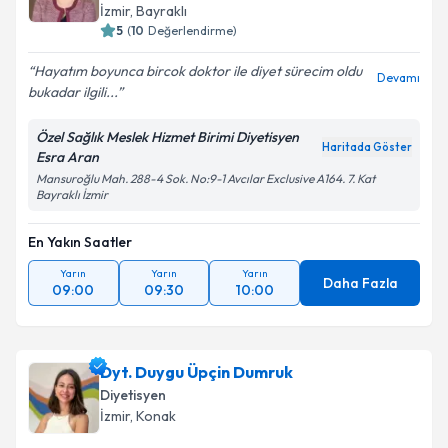
İzmir
, Bayraklı
5
(
10
Değerlendirme)
Hayatım boyunca bircok doktor ile diyet sürecim oldu
Devamı
bukadar ilgili...
Özel Sağlık Meslek Hizmet Birimi Diyetisyen
Haritada Göster
Esra Aran
Mansuroğlu Mah. 288-4 Sok. No:9-1 Avcılar Exclusive A164. 7. Kat
Bayraklı İzmir
En Yakın Saatler
Yarın
Yarın
Yarın
Daha Fazla
09:00
09:30
10:00
Dyt. Duygu Üpçin Dumruk
Diyetisyen
İzmir
, Konak