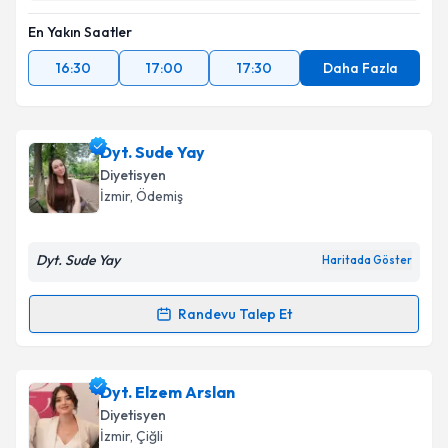
En Yakın Saatler
16:30
17:00
17:30
Daha Fazla
Dyt. Sude Yay
Diyetisyen
İzmir
, Ödemiş
Dyt. Sude Yay
Haritada Göster
Randevu Talep Et
Randevu Takvimi Talebi
Dyt. Sude Yay
için randevu takvimi talebi oluşturun.
Dyt. Elzem Arslan
Size bu uzmandan randevu almanız için bir takvim
Diyetisyen
hazırlandığında e-posta ile bilgilendireceğiz.
İzmir
, Çiğli