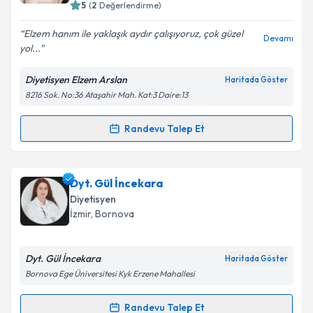
5
(
2
Değerlendirme)
E-posta Adresiniz
Elzem hanım ile yaklaşık aydır çalışıyoruz, çok güzel
Devamı
yol...
Diyetisyen Elzem Arslan
Haritada Göster
Kişisel verilerimin işlenmesine ilişkin
Aydınlatma
8216 Sok. No:36 Ataşahir Mah. Kat:3 Daire:13
Metni
'ni okudum ve kişisel verilerimin belirtilen
kapsamda işlenmesini kabul ediyorum.
Randevu Talep Et
Randevu Takvimi Talebi
Takvim Talebini Gönder
Dyt. Elzem Arslan
için randevu takvimi talebi
Dyt. Gül İncekara
oluşturun. Size bu uzmandan randevu almanız için bir
Diyetisyen
takvim hazırlandığında e-posta ile bilgilendireceğiz.
İzmir
, Bornova
E-posta Adresiniz
Dyt. Gül İncekara
Haritada Göster
Bornova Ege Üniversitesi Kyk Erzene Mahallesi
Kişisel verilerimin işlenmesine ilişkin
Aydınlatma
Randevu Talep Et