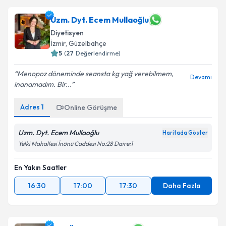
Uzm. Dyt. Ecem Mullaoğlu
Diyetisyen
İzmir
, Güzelbahçe
5
(
27
Değerlendirme)
Menopoz döneminde seansta kg yağ verebilmem,
Devamı
inanamadım. Bir...
Adres
1
Online Görüşme
Uzm. Dyt. Ecem Mullaoğlu
Haritada Göster
Yelki Mahallesi İnönü Caddesi No:28 Daire:1
En Yakın Saatler
16:30
17:00
17:30
Daha Fazla