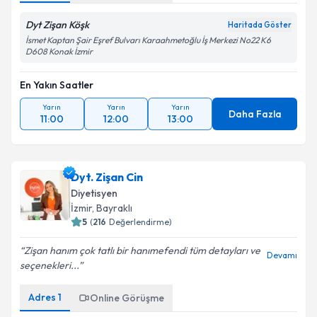
Dyt Zişan Köşk
Haritada Göster
İsmet Kaptan Şair Eşref Bulvarı Karaahmetoğlu İş Merkezi No22 K6
D608 Konak İzmir
En Yakın Saatler
Yarın
Yarın
Yarın
Daha Fazla
11:00
12:00
13:00
Dyt. Zişan Cin
Diyetisyen
İzmir
, Bayraklı
5
(
216
Değerlendirme)
Zişan hanım çok tatlı bir hanımefendi tüm detayları ve
Devamı
seçenekleri...
Adres
1
Online Görüşme