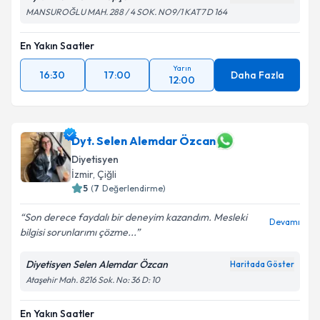
MANSUROĞLU MAH. 288 / 4 SOK. NO9/1 KAT7 D 164
En Yakın Saatler
Yarın
16:30
17:00
Daha Fazla
12:00
Dyt. Selen Alemdar Özcan
Diyetisyen
İzmir
, Çiğli
5
(
7
Değerlendirme)
Son derece faydalı bir deneyim kazandım. Mesleki
Devamı
bilgisi sorunlarımı çözme...
Diyetisyen Selen Alemdar Özcan
Haritada Göster
Ataşehir Mah. 8216 Sok. No: 36 D: 10
En Yakın Saatler