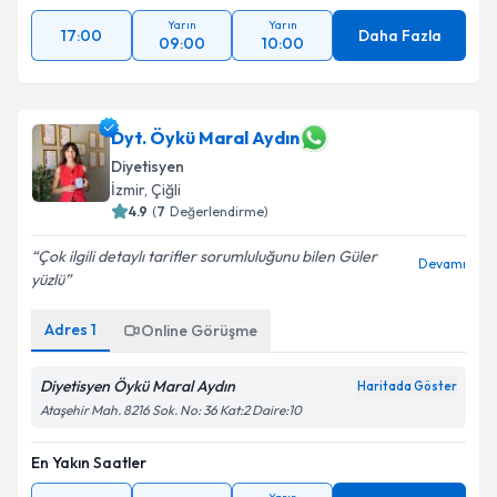
Yarın
Yarın
17:00
Daha Fazla
09:00
10:00
Dyt. Öykü Maral Aydın
Diyetisyen
İzmir
, Çiğli
4.9
(
7
Değerlendirme)
Çok ilgili detaylı tarifler sorumluluğunu bilen Güler
Devamı
yüzlü
Adres
1
Online Görüşme
Diyetisyen Öykü Maral Aydın
Haritada Göster
Ataşehir Mah. 8216 Sok. No: 36 Kat:2 Daire:10
En Yakın Saatler