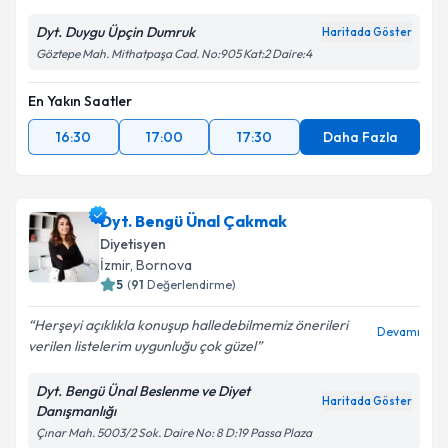
Dyt. Duygu Üpçin Dumruk
Haritada Göster
Göztepe Mah. Mithatpaşa Cad. No:905 Kat:2 Daire:4
En Yakın Saatler
16:30
17:00
17:30
Daha Fazla
Dyt. Bengü Ünal Çakmak
Diyetisyen
İzmir
, Bornova
5
(
91
Değerlendirme)
Herşeyi açıklıkla konuşup halledebilmemiz önerileri
Devamı
verilen listelerim uygunluğu çok güzel
Dyt. Bengü Ünal Beslenme ve Diyet
Haritada Göster
Danışmanlığı
Çınar Mah. 5003/2 Sok. Daire No: 8 D:19 Passa Plaza