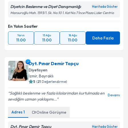
Diyetcin Beslenme ve Diyet Danışmanlığı
Haritada Göster
Mansuroğlu Mah. 1593/1. Sk. No:10 1. Kat No:7 İnce Plaza Lider Centrio
En Yakın Saatler
Yarın
15 Ağu
18 Ağu
Daha Fazla
11:00
11:00
11:00
Dyt. Pınar Demir Topçu
Diyetisyen
İzmir
, Bayraklı
5
(
21
Değerlendirme)
Sağlıklı beslenme ve fazla kilolarimdan kurtulmada en
Devamı
sevdiğim uzman yaklaşımı...
Adres
1
Online Görüşme
Dyt. Pınar Demir Topçu
Haritada Göster