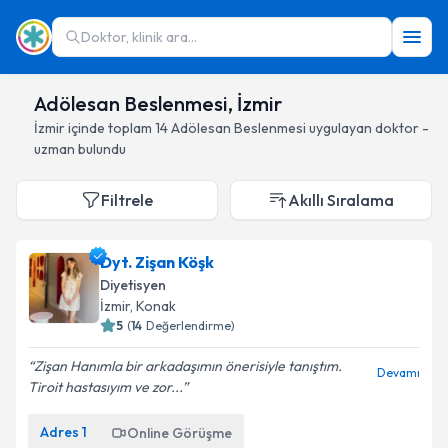
Doktor, klinik ara...
Adölesan Beslenmesi, İzmir
İzmir
içinde toplam
14
Adölesan Beslenmesi
uygulayan doktor -
uzman bulundu
Filtrele
Akıllı Sıralama
Dyt. Zişan Köşk
Diyetisyen
İzmir
, Konak
5
(
14
Değerlendirme)
Zişan Hanımla bir arkadaşımın önerisiyle tanıştım.
Devamı
Tiroit hastasıyım ve zor...
Adres
1
Online Görüşme