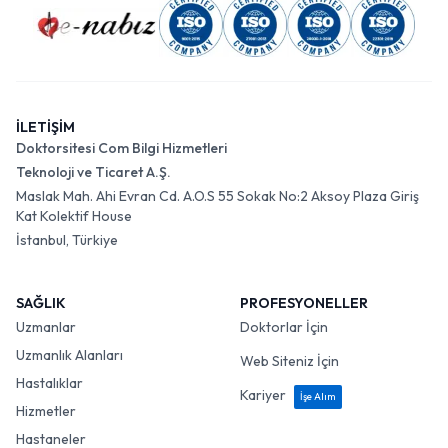
İLETİŞİM
Doktorsitesi Com Bilgi Hizmetleri
Teknoloji ve Ticaret A.Ş.
Maslak Mah. Ahi Evran Cd. A.O.S 55 Sokak No:2 Aksoy Plaza Giriş
Kat Kolektif House
İstanbul, Türkiye
SAĞLIK
PROFESYONELLER
Uzmanlar
Doktorlar İçin
Uzmanlık Alanları
Web Siteniz İçin
Hastalıklar
Kariyer
İşe Alım
Hizmetler
Hastaneler