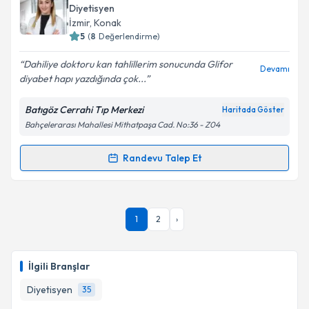
talebi oluşturun. Size bu uzmandan randevu almanız
Diyetisyen
için bir takvim hazırlandığında e-posta ile
İzmir
, Konak
bilgilendireceğiz.
5
(
8
Değerlendirme)
E-posta Adresiniz
Dahiliye doktoru kan tahlillerim sonucunda Glifor
Devamı
diyabet hapı yazdığında çok...
Batıgöz Cerrahi Tıp Merkezi
Haritada Göster
Bahçelerarası Mahallesi Mithatpaşa Cad. No:36 - Z04
Kişisel verilerimin işlenmesine ilişkin
Aydınlatma
Metni
'ni okudum ve kişisel verilerimin belirtilen
kapsamda işlenmesini kabul ediyorum.
Randevu Talep Et
Randevu Takvimi Talebi
Takvim Talebini Gönder
Dyt. Büşra Kaya
için randevu takvimi talebi oluşturun.
1
2
›
Size bu uzmandan randevu almanız için bir takvim
hazırlandığında e-posta ile bilgilendireceğiz.
E-posta Adresiniz
İlgili Branşlar
Diyetisyen
35