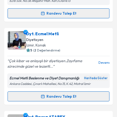
8216 Sok. No:36 Ataşahir Mah. Kat:3 Daire:13
Metni
'ni okudum ve kişisel verilerimin belirtilen
kapsamda işlenmesini kabul ediyorum.
Randevu Talep Et
Randevu Takvimi Talebi
Takvim Talebini Gönder
Dyt. Elzem Arslan
için randevu takvimi talebi
Dyt. Ecmel Metli
oluşturun. Size bu uzmandan randevu almanız için bir
Diyetisyen
takvim hazırlandığında e-posta ile bilgilendireceğiz.
İzmir
, Konak
5
(
2
Değerlendirme)
E-posta Adresiniz
Çok kibar ve anlayışlı bir diyetisyen.Zayıfama
Devamı
sürecimde güzel ve lezzetli...
Ecmel Metli Beslenme ve Diyet Danışmanlığı
Haritada Göster
Kişisel verilerimin işlenmesine ilişkin
Aydınlatma
Ankara Caddesi, Çınarlı Mahallesi, No.15, K.42, Mistral İzmir
Metni
'ni okudum ve kişisel verilerimin belirtilen
kapsamda işlenmesini kabul ediyorum.
Randevu Talep Et
Randevu Takvimi Talebi
Takvim Talebini Gönder
Dyt. Ecmel Metli
için randevu takvimi talebi
Dyt. Pouya ATABEY