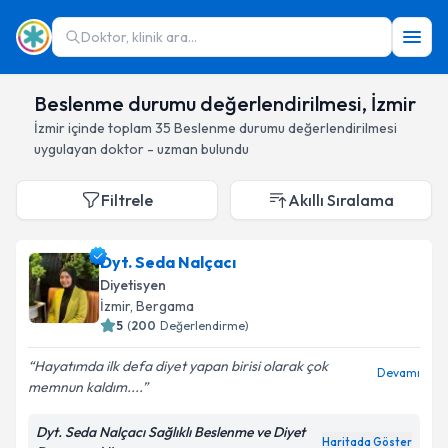
Doktor, klinik ara...
Beslenme durumu değerlendirilmesi, İzmir
İzmir
içinde toplam
35
Beslenme durumu değerlendirilmesi
uygulayan doktor - uzman bulundu
Filtrele
Akıllı Sıralama
Dyt. Seda Nalçacı
Diyetisyen
İzmir
, Bergama
5
(
200
Değerlendirme)
Hayatımda ilk defa diyet yapan birisi olarak çok
Devamı
memnun kaldım....
Dyt. Seda Nalçacı Sağlıklı Beslenme ve Diyet
Haritada Göster