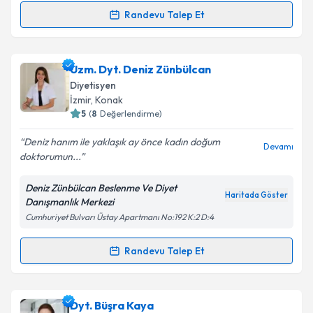
Kişisel verilerimin işlenmesine ilişkin
Aydınlatma
Metni
'ni okudum ve kişisel verilerimin belirtilen
Randevu Talep Et
Randevu Takvimi Talebi
kapsamda işlenmesini kabul ediyorum.
Dyt. Dilay Kurtoğlu
için randevu takvimi talebi
Uzm. Dyt. Deniz Zünbülcan
Takvim Talebini Gönder
oluşturun. Size bu uzmandan randevu almanız için bir
Diyetisyen
takvim hazırlandığında e-posta ile bilgilendireceğiz.
İzmir
, Konak
5
(
8
Değerlendirme)
E-posta Adresiniz
Deniz hanım ile yaklaşık ay önce kadın doğum
Devamı
doktorumun...
Deniz Zünbülcan Beslenme Ve Diyet
Kişisel verilerimin işlenmesine ilişkin
Aydınlatma
Haritada Göster
Danışmanlık Merkezi
Metni
'ni okudum ve kişisel verilerimin belirtilen
Cumhuriyet Bulvarı Üstay Apartmanı No:192 K:2 D:4
kapsamda işlenmesini kabul ediyorum.
Randevu Talep Et
Randevu Takvimi Talebi
Takvim Talebini Gönder
Uzm. Dyt. Deniz Zünbülcan
için randevu takvimi
Dyt. Büşra Kaya