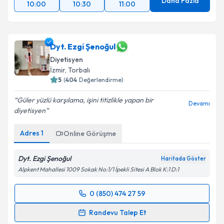
Daha Fazla
10:00
10:30
11:00
Dyt. Ezgi Şenoğul
Diyetisyen
İzmir
, Torbalı
5
(
404
Değerlendirme)
Güler yüzlü karşılama, işini titizlikle yapan bir
Devamı
diyetisyen
Adres
1
Online Görüşme
Dyt. Ezgi Şenoğul
Haritada Göster
Alpkent Mahallesi 1009 Sokak No:1/1 İpekli Sitesi A Blok K:1 D:1
0 (850) 474 27 59
Randevu Takvimi Talebi
Randevu Talep Et