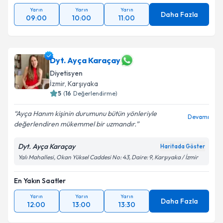
Yarın
Yarın
Yarın
Daha Fazla
09:00
10:00
11:00
Dyt. Ayça Karaçay
Diyetisyen
İzmir
, Karşıyaka
5
(
16
Değerlendirme)
Ayça Hanım kişinin durumunu bütün yönleriyle
Devamı
değerlendiren mükemmel bir uzmandır.
Dyt. Ayça Karaçay
Haritada Göster
Yalı Mahallesi, Okan Yüksel Caddesi No: 43, Daire: 9, Karşıyaka / İzmir
En Yakın Saatler
Yarın
Yarın
Yarın
Daha Fazla
12:00
13:00
13:30