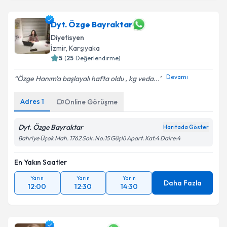
Dyt. Özge Bayraktar
Diyetisyen
İzmir
, Karşıyaka
5
(
25
Değerlendirme)
Devamı
Özge Hanım'a başlayalı hafta oldu , kg veda...
Adres
1
Online Görüşme
Dyt. Özge Bayraktar
Haritada Göster
Bahriye Üçok Mah. 1762 Sok. No:15 Güçlü Apart. Kat:4 Daire:4
En Yakın Saatler
Yarın
Yarın
Yarın
Daha Fazla
12:00
12:30
14:30