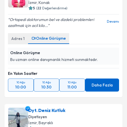
İzmir
, Konak
5
(
22
Değerlendirme)
Ortapedi doktorumun bel ve dizdeki problemleri
Devamı
azaltmak için acil kilo...
Online Görüşme
Adres
1
Online Görüşme
Bu uzman online danışmanlık hizmeti sunmaktadır.
En Yakın Saatler
10 Ağu
10 Ağu
10 Ağu
Daha Fazla
10:00
10:30
11:00
Dyt. Deniz Kutluk
Diyetisyen
İzmir
, Bayraklı