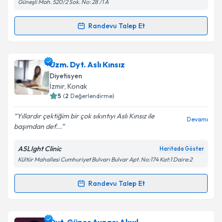
Güneşli Mah. 520/2 Sok. No: 28 /1 A
Metni
'ni okudum ve kişisel verilerimin belirtilen
kapsamda işlenmesini kabul ediyorum.
Randevu Talep Et
Randevu Takvimi Talebi
Takvim Talebini Gönder
Dyt. Elif Kahraman
için randevu takvimi talebi
Uzm. Dyt. Aslı Kınsız
oluşturun. Size bu uzmandan randevu almanız için bir
Diyetisyen
takvim hazırlandığında e-posta ile bilgilendireceğiz.
İzmir
, Konak
5
(
2
Değerlendirme)
E-posta Adresiniz
Yıllardır çektiğim bir çok sıkıntıyı Aslı Kınsız ile
Devamı
başımdan def...
ASLIght Clinic
Haritada Göster
Kişisel verilerimin işlenmesine ilişkin
Aydınlatma
Kültür Mahallesi Cumhuriyet Bulvarı Bulvar Apt. No:174 Kat:1 Daire:2
Metni
'ni okudum ve kişisel verilerimin belirtilen
kapsamda işlenmesini kabul ediyorum.
Randevu Talep Et
Randevu Takvimi Talebi
Takvim Talebini Gönder
Uzm. Dyt. Aslı Kınsız
için randevu takvimi talebi