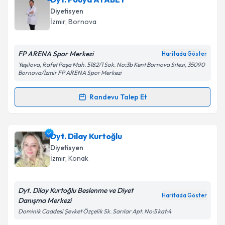
oluşturun. Size bu uzmandan randevu almanız için bir
Diyetisyen
takvim hazırlandığında e-posta ile bilgilendireceğiz.
İzmir
, Bornova
E-posta Adresiniz
FP ARENA Spor Merkezi
Haritada Göster
Yeşilova, Rafet Paşa Mah. 5182/1 Sok. No:3b Kent Bornova Sitesi, 35090
Bornova/İzmir FP ARENA Spor Merkezi
Kişisel verilerimin işlenmesine ilişkin
Aydınlatma
Randevu Talep Et
Metni
'ni okudum ve kişisel verilerimin belirtilen
Randevu Takvimi Talebi
kapsamda işlenmesini kabul ediyorum.
Dyt. Pouya ATABEY
için randevu takvimi talebi
Dyt. Dilay Kurtoğlu
Takvim Talebini Gönder
oluşturun. Size bu uzmandan randevu almanız için bir
Diyetisyen
takvim hazırlandığında e-posta ile bilgilendireceğiz.
İzmir
, Konak
E-posta Adresiniz
Dyt. Dilay Kurtoğlu Beslenme ve Diyet
Haritada Göster
Danışma Merkezi
Dominik Caddesi Şevket Özçelik Sk. Sarılar Apt. No:5 kat:4