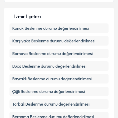
Kişisel verilerimin işlenmesine ilişkin
Aydınlatma
Metni
'ni okudum ve kişisel verilerimin belirtilen
İzmir İlçeleri
kapsamda işlenmesini kabul ediyorum.
Konak
Beslenme durumu değerlendirilmesi
Takvim Talebini Gönder
Karşıyaka
Beslenme durumu değerlendirilmesi
Bornova
Beslenme durumu değerlendirilmesi
Buca
Beslenme durumu değerlendirilmesi
Bayraklı
Beslenme durumu değerlendirilmesi
Çiğli
Beslenme durumu değerlendirilmesi
Torbalı
Beslenme durumu değerlendirilmesi
Bergama
Beslenme durumu değerlendirilmesi