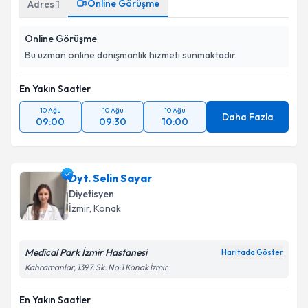
Online Görüşme
Adres
1
Online Görüşme
Bu uzman online danışmanlık hizmeti sunmaktadır.
En Yakın Saatler
10 Ağu
10 Ağu
10 Ağu
Daha Fazla
09:00
09:30
10:00
Dyt. Selin Sayar
Diyetisyen
İzmir
, Konak
Medical Park İzmir Hastanesi
Haritada Göster
Kahramanlar, 1397. Sk. No:1 Konak İzmir
En Yakın Saatler