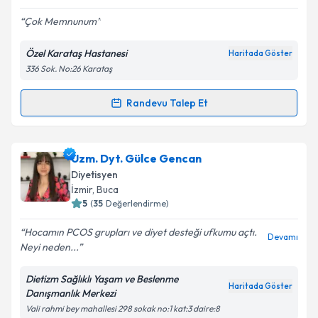
E-posta Adresiniz
Çok Memnunum
Özel Karataş Hastanesi
Haritada Göster
336 Sok. No:26 Karataş
Kişisel verilerimin işlenmesine ilişkin
Aydınlatma
Metni
'ni okudum ve kişisel verilerimin belirtilen
kapsamda işlenmesini kabul ediyorum.
Randevu Talep Et
Randevu Takvimi Talebi
Takvim Talebini Gönder
Dyt. Buse Tarakçı
için randevu takvimi talebi
Uzm. Dyt. Gülce Gencan
oluşturun. Size bu uzmandan randevu almanız için bir
Diyetisyen
takvim hazırlandığında e-posta ile bilgilendireceğiz.
İzmir
, Buca
5
(
35
Değerlendirme)
E-posta Adresiniz
Hocamın PCOS grupları ve diyet desteği ufkumu açtı.
Devamı
Neyi neden...
Dietizm Sağlıklı Yaşam ve Beslenme
Kişisel verilerimin işlenmesine ilişkin
Aydınlatma
Haritada Göster
Danışmanlık Merkezi
Metni
'ni okudum ve kişisel verilerimin belirtilen
Vali rahmi bey mahallesi 298 sokak no:1 kat:3 daire:8
kapsamda işlenmesini kabul ediyorum.