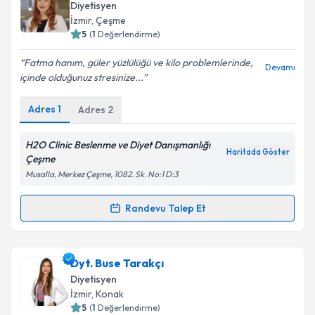
oluşturun. Size bu uzmandan randevu almanız için bir
Diyetisyen
takvim hazırlandığında e-posta ile bilgilendireceğiz.
İzmir
, Çeşme
5
(
1
Değerlendirme)
E-posta Adresiniz
Fatma hanım, güler yüzlülüğü ve kilo problemlerinde,
Devamı
içinde olduğunuz stresinize...
Adres
1
Adres
2
Kişisel verilerimin işlenmesine ilişkin
Aydınlatma
Metni
'ni okudum ve kişisel verilerimin belirtilen
kapsamda işlenmesini kabul ediyorum.
H2O Clinic Beslenme ve Diyet Danışmanlığı
Haritada Göster
Çeşme
Musalla, Merkez Çeşme, 1082. Sk. No:1 D:3
Takvim Talebini Gönder
Randevu Talep Et
Randevu Takvimi Talebi
Dyt. Fatma Baysal Yusuf
için randevu takvimi talebi
Dyt. Buse Tarakçı
oluşturun. Size bu uzmandan randevu almanız için bir
Diyetisyen
takvim hazırlandığında e-posta ile bilgilendireceğiz.
İzmir
, Konak
5
(
1
Değerlendirme)