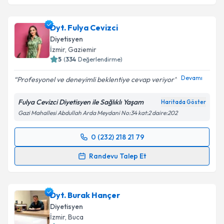
Dyt. Ezgi Şenoğul
için randevu takvimi talebi
oluşturun. Size bu uzmandan randevu almanız için bir
Dyt. Fulya Cevizci
takvim hazırlandığında e-posta ile bilgilendireceğiz.
Diyetisyen
E-posta Adresiniz
İzmir
, Gaziemir
5
(
334
Değerlendirme)
Devamı
Profesyonel ve deneyimli beklentiye cevap veriyor
Kişisel verilerimin işlenmesine ilişkin
Aydınlatma
Fulya Cevizci Diyetisyen ile Sağlıklı Yaşam
Haritada Göster
Metni
'ni okudum ve kişisel verilerimin belirtilen
Gazi Mahallesi Abdullah Arda Meydani No:34 kat:2 daire:202
kapsamda işlenmesini kabul ediyorum.
0 (232) 218 21 79
Randevu Takvimi Talebi
Takvim Talebini Gönder
Randevu Talep Et
Dyt. Fulya Cevizci
için randevu takvimi talebi
oluşturun. Size bu uzmandan randevu almanız için bir
Dyt. Burak Hançer
takvim hazırlandığında e-posta ile bilgilendireceğiz.
Diyetisyen
E-posta Adresiniz
İzmir
, Buca