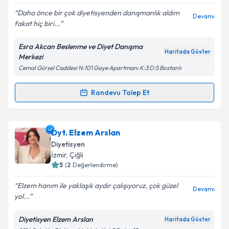
Daha önce bir çok diyetisyenden danışmanlık aldım
Devamı
fakat hiç biri...
Esra Akcan Beslenme ve Diyet Danışma
Kişisel verilerimin işlenmesine ilişkin
Aydınlatma
Haritada Göster
Merkezi
Metni
'ni okudum ve kişisel verilerimin belirtilen
Cemal Gürsel Caddesi N:101 Gaye Apartmanı K:3 D:5 Bostanlı
kapsamda işlenmesini kabul ediyorum.
Randevu Talep Et
Randevu Takvimi Talebi
Takvim Talebini Gönder
Dyt. Esra Akcan
için randevu takvimi talebi oluşturun.
Dyt. Elzem Arslan
Size bu uzmandan randevu almanız için bir takvim
Diyetisyen
hazırlandığında e-posta ile bilgilendireceğiz.
İzmir
, Çiğli
5
(
2
Değerlendirme)
E-posta Adresiniz
Elzem hanım ile yaklaşık aydır çalışıyoruz, çok güzel
Devamı
yol...
Diyetisyen Elzem Arslan
Haritada Göster
Kişisel verilerimin işlenmesine ilişkin
Aydınlatma