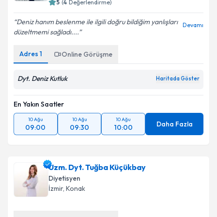
5
(
4
Değerlendirme)
Deniz hanım beslenme ile ilgili doğru bildiğim yanlışları
Devamı
düzeltmemi sağladı....
Adres
1
Online Görüşme
Dyt. Deniz Kutluk
Haritada Göster
En Yakın Saatler
10 Ağu
10 Ağu
10 Ağu
Daha Fazla
09:00
09:30
10:00
Uzm. Dyt. Tuğba Küçükbay
Diyetisyen
İzmir
, Konak