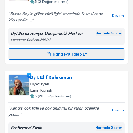
5
(
2
Değerlendirme)
Burak Bey'in güler yüzü ilgisi sayesinde ikısa sürede
Devamı
kilo verdim...
Kişisel verilerimin işlenmesine ilişkin
Aydınlatma
Metni
'ni okudum ve kişisel verilerimin belirtilen
Dyt Burak Hançer Danışmanlık Merkezi
Haritada Göster
kapsamda işlenmesini kabul ediyorum.
Menderes Cad.No.265 D.1
Takvim Talebini Gönder
Randevu Talep Et
Randevu Takvimi Talebi
Dyt. Burak Hançer
için randevu takvimi talebi
Dyt. Elif Kahraman
oluşturun. Size bu uzmandan randevu almanız için bir
Diyetisyen
takvim hazırlandığında e-posta ile bilgilendireceğiz.
İzmir
, Konak
5
(
20
Değerlendirme)
E-posta Adresiniz
Kendisi çok tatlı ve çok anlayışlı bir insan özellikle
Devamı
pcos...
Profizyonel Klinik
Haritada Göster
Kişisel verilerimin işlenmesine ilişkin
Aydınlatma