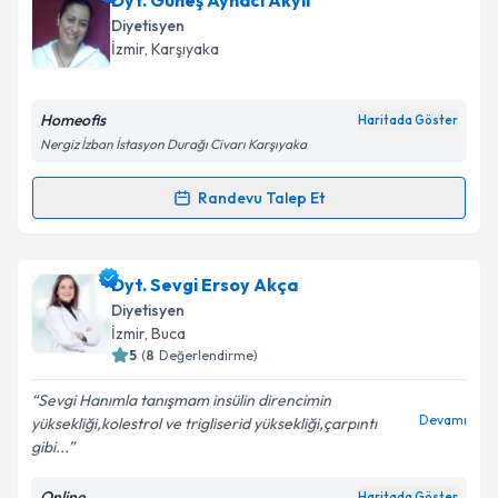
Dyt. Güneş Aynacı Akyıl
oluşturun. Size bu uzmandan randevu almanız için bir
Diyetisyen
takvim hazırlandığında e-posta ile bilgilendireceğiz.
İzmir
, Karşıyaka
E-posta Adresiniz
Homeofis
Haritada Göster
Nergiz İzban İstasyon Durağı Civarı Karşıyaka
Kişisel verilerimin işlenmesine ilişkin
Aydınlatma
Randevu Talep Et
Randevu Takvimi Talebi
Metni
'ni okudum ve kişisel verilerimin belirtilen
kapsamda işlenmesini kabul ediyorum.
Dyt. Güneş Aynacı Akyıl
için randevu takvimi talebi
Dyt. Sevgi Ersoy Akça
oluşturun. Size bu uzmandan randevu almanız için bir
Takvim Talebini Gönder
Diyetisyen
takvim hazırlandığında e-posta ile bilgilendireceğiz.
İzmir
, Buca
5
(
8
Değerlendirme)
E-posta Adresiniz
Sevgi Hanımla tanışmam insülin direncimin
Devamı
yüksekliği,kolestrol ve trigliserid yüksekliği,çarpıntı
gibi...
Kişisel verilerimin işlenmesine ilişkin
Aydınlatma
Online
Haritada Göster