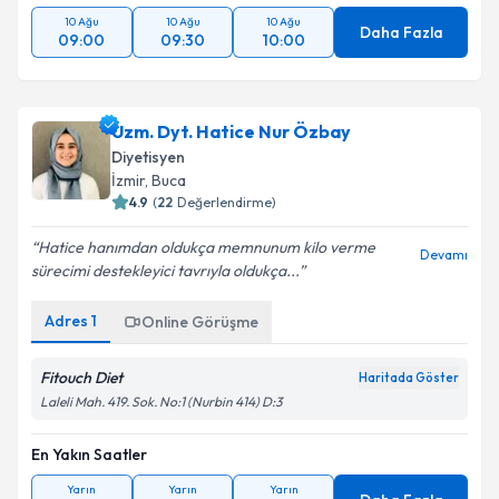
10 Ağu
10 Ağu
10 Ağu
Daha Fazla
09:00
09:30
10:00
Uzm. Dyt. Hatice Nur Özbay
Diyetisyen
İzmir
, Buca
4.9
(
22
Değerlendirme)
Hatice hanımdan oldukça memnunum kilo verme
Devamı
sürecimi destekleyici tavrıyla oldukça...
Adres
1
Online Görüşme
Fitouch Diet
Haritada Göster
Laleli Mah. 419. Sok. No:1 (Nurbin 414) D:3
En Yakın Saatler
Yarın
Yarın
Yarın