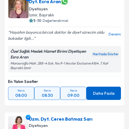
Dyt. Esra Aran
Diyetisyen
İzmir
, Bayraklı
5
(
10
Değerlendirme)
Hayatım boyunca bircok doktor ile diyet sürecim oldu
Devamı
bukadar ilgili...
Özel Sağlık Meslek Hizmet Birimi Diyetisyen
Haritada Göster
Esra Aran
Mansuroğlu Mah. 288-4 Sok. No:9-1 Avcılar Exclusive A164. 7. Kat
Bayraklı İzmir
En Yakın Saatler
Yarın
Yarın
Yarın
Daha Fazla
08:00
08:30
09:00
Uzm. Dyt. Ceren Batmaz Sarı
Diyetisyen