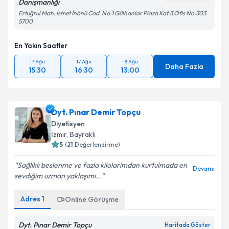
Danışmanlığı
Ertuğrul Mah. İsmet İnönü Cad. No:1 Gülhanlar Plaza Kat:3 Ofis No:303
5700
En Yakın Saatler
17 Ağu
17 Ağu
18 Ağu
Daha Fazla
15:30
16:30
13:00
Dyt. Pınar Demir Topçu
Diyetisyen
İzmir
, Bayraklı
5
(
21
Değerlendirme)
Sağlıklı beslenme ve fazla kilolarimdan kurtulmada en
Devamı
sevdiğim uzman yaklaşımı...
Adres
1
Online Görüşme
Dyt. Pınar Demir Topçu
Haritada Göster