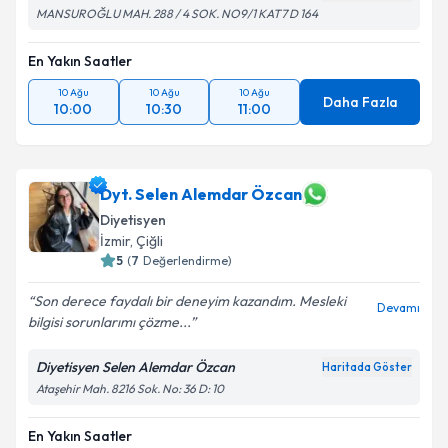
MANSUROĞLU MAH. 288 / 4 SOK. NO9/1 KAT7 D 164
En Yakın Saatler
10 Ağu
10 Ağu
10 Ağu
Daha Fazla
10:00
10:30
11:00
Dyt. Selen Alemdar Özcan
Diyetisyen
İzmir
, Çiğli
5
(
7
Değerlendirme)
Son derece faydalı bir deneyim kazandım. Mesleki
Devamı
bilgisi sorunlarımı çözme...
Diyetisyen Selen Alemdar Özcan
Haritada Göster
Ataşehir Mah. 8216 Sok. No: 36 D: 10
En Yakın Saatler