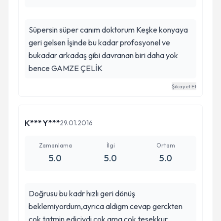
Süpersin süper canım doktorum Keşke konyaya
geri gelsen İşinde bu kadar profosyonel ve
bukadar arkadaş gibi davranan biri daha yok
bence GAMZE ÇELİK
Şikayet Et
K*** Y***
29.01.2016
Zamanlama
İlgi
Ortam
5.0
5.0
5.0
Doğrusu bu kadr hızlı geri dönüş
beklemiyordum,ayrıca aldigm cevap gerckten
çok tatmin ediciydi çok ama çok tesekkur