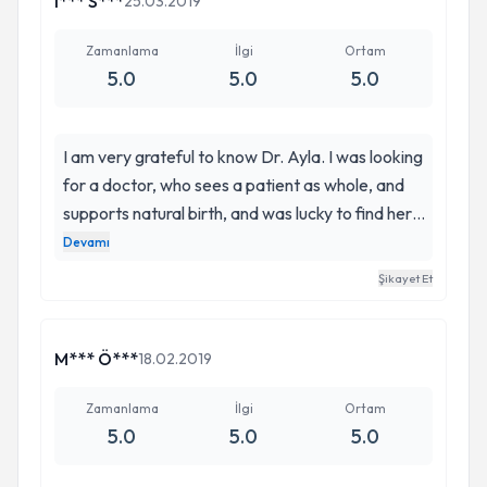
I*** S***
25.03.2019
Zamanlama
İlgi
Ortam
5.0
5.0
5.0
I am very grateful to know Dr. Ayla. I was looking
for a doctor, who sees a patient as whole, and
supports natural birth, and was lucky to find her.
During the 2 years journey towards becoming a
Devamı
mom, she always came across as highly
Şikayet Et
professional and knowledgeable. She possesses
a great analytical mind and rational mindset,
combined with empathy and kindness. During
M*** Ö***
18.02.2019
my pregnancy with twins, her confidence and
calm approach made me feel safe. Each check
Zamanlama
İlgi
Ortam
5.0
5.0
5.0
up was careful and detailed. Visiting her office,
my husband and I always felt very welcomed.