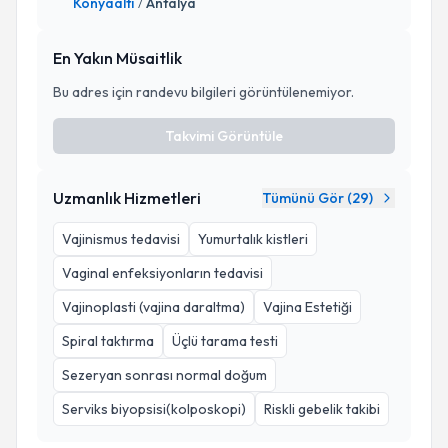
Konyaaltı
Antalya
/
En Yakın Müsaitlik
Bu adres için randevu bilgileri görüntülenemiyor.
Takvimi Görüntüle
Uzmanlık Hizmetleri
Tümünü Gör (
29
)
Vajinismus tedavisi
Yumurtalık kistleri
Vaginal enfeksiyonların tedavisi
Vajinoplasti (vajina daraltma)
Vajina Estetiği
Spiral taktırma
Üçlü tarama testi
Sezeryan sonrası normal doğum
Serviks biyopsisi(kolposkopi)
Riskli gebelik takibi