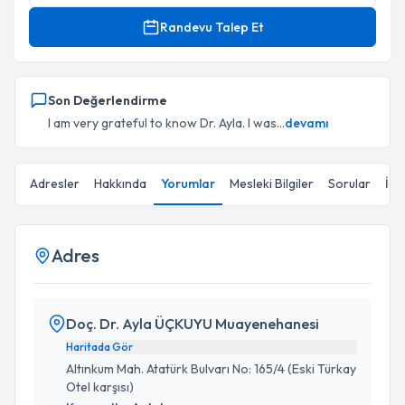
Randevu Talep Et
Son Değerlendirme
I am very grateful to know Dr. Ayla. I was...
devamı
Adresler
Hakkında
Yorumlar
Mesleki Bilgiler
Sorular
İçe
Adres
Doç. Dr. Ayla ÜÇKUYU Muayenehanesi
Haritada Gör
Altınkum Mah. Atatürk Bulvarı No: 165/4 (Eski Türkay
Otel karşısı)