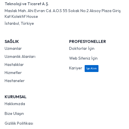
Teknoloji ve Ticaret A.Ş.
Maslak Mah. Ahi Evran Cd. A.O.S 55 Sokak No:2 Aksoy Plaza Giriş
Kat Kolektif House
İstanbul, Türkiye
SAĞLIK
PROFESYONELLER
Uzmanlar
Doktorlar İçin
Uzmanlık Alanları
Web Siteniz İçin
Hastalıklar
Kariyer
İşe Alım
Hizmetler
Hastaneler
KURUMSAL
Hakkımızda
Bize Ulaşın
Gizlilik Politikası