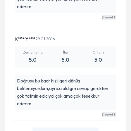
ederim..
Şikayet Et
K*** Y***
29.01.2016
Zamanlama
İlgi
Ortam
5.0
5.0
5.0
Doğrusu bu kadr hızlı geri dönüş
beklemiyordum,ayrıca aldigm cevap gerckten
çok tatmin ediciydi çok ama çok tesekkur
ederim..
Şikayet Et