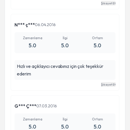
Şikayet Et
özellikle görmek istiyor. Her şey için minnettarım
sadece ben değil eşim ve etrafımda olan tüm
yakınlarımda aynı duyguları paylaşmakta. İlgili
N*** ç***
06.04.2016
süreçleri mükemmel bir şekilde geçirmek isteyen
herkese özellikle tüm içtenliğimle tavsiye
Zamanlama
İlgi
Ortam
ediyorum. Ayrıca kendisine ve içten, güler yüzlü
5.0
5.0
5.0
ve her zaman yardımcı olan asistanı Emriye
hanıma da çok çok teşekkür ediyorum ve ikisini
çok seviyoruz
Hızlı ve açıklayıcı cevabınız için çok teşekkür
ederim
Şikayet Et
G*** Ç***
07.03.2016
Zamanlama
İlgi
Ortam
5.0
5.0
5.0