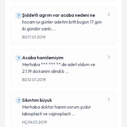
Şiddetli agrım var acaba nedeni ne
hocam iyi günler adetim bitti bugün 17 gün
iki gündür sanki
...
BD
17.01.2019
Acaba hamilemiyim
Merhaba *** *** ** de adet oldum ve
2.1.19 da kanim alindi b
...
BD
12.01.2019
Sikıntım büyuk
Merhaba doktor hanım sorum şudur
labioplasti ve vajinoplasti
...
HÇ
04.01.2019