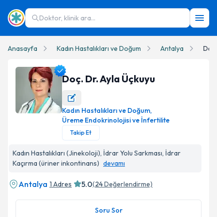
Doktor, klinik ara...
Anasayfa
Kadın Hastalıkları ve Doğum
Antalya
Doç.
Doç. Dr. Ayla Üçkuyu
Kadın Hastalıkları ve Doğum
,
Doç. Dr. Ayla Üçkuyu Profil Fotoğrafı
Üreme Endokrinolojisi ve İnfertilite
Takip Et
Kadın Hastalıkları (Jinekoloji), İdrar Yolu Sarkması, İdrar
Kaçırma (üriner inkontinans)
devamı
Antalya
5.0
1 Adres
(
24
Değerlendirme)
Soru Sor