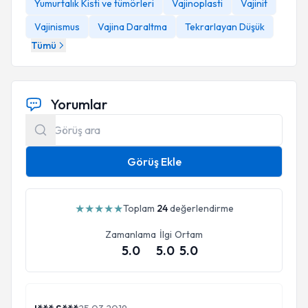
Yumurtalık Kisti ve tümörleri
Vajinoplasti
Vajinit
Vajinismus
Vajina Daraltma
Tekrarlayan Düşük
Tümü
Yorumlar
Görüş Ekle
★
★
★
★
★
Toplam
24
değerlendirme
Zamanlama
İlgi
Ortam
5.0
5.0
5.0