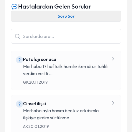
Hastalardan Gelen Sorular
Soru Sor
Patoloji sonucu
Merhaba 17 haftalık hamile iken idrar tahlili
verdim ve ilti
...
GK
20.11.2019
Cinsel ilişki
Merhaba ayla hanım ben kız arkdsmla
ilişkiye girdim sürtünme
...
AK
20.01.2019