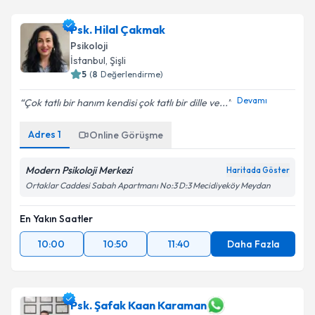
Psk. Hilal Çakmak
Psikoloji
İstanbul
,
Şişli
5
(
8
Değerlendirme)
Devamı
Çok tatlı bir hanım kendisi çok tatlı bir dille ve...
Adres
1
Online Görüşme
Modern Psikoloji Merkezi
Haritada Göster
Ortaklar Caddesi Sabah Apartmanı No:3 D:3 Mecidiyeköy Meydan
En Yakın Saatler
10:00
10:50
11:40
Daha Fazla
Psk. Şafak Kaan Karaman