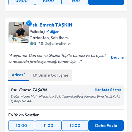
09:00
10:00
11:00
Psk. Emrah TAŞKIN
Psikoloji
+
1
diğer
Gaziantep
,
Şehitkamil
5
(
40
Değerlendirme)
Adıyaman’dan sonra Gaziantep’te olması ve bireysel
Devamı
seanslarda profesyonelliği benim için...
Adres
1
Online Görüşme
Psk. Emrah TAŞKIN
Haritada Göster
Değirmiçem Mah. Nişantaşı Sok. Tekerekoğlu İş Merkezi Bina No.2 Kat .1
İç Kapı No:44
En Yakın Saatler
10:00
11:00
12:00
Daha Fazla