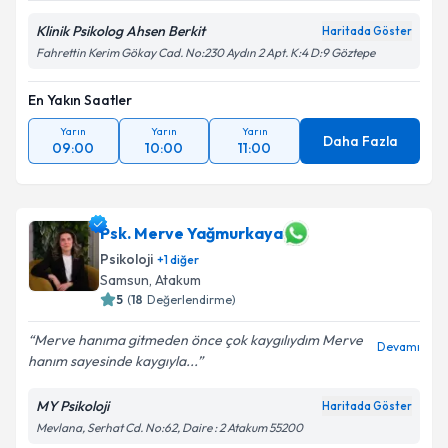
Klinik Psikolog Ahsen Berkit
Haritada Göster
Fahrettin Kerim Gökay Cad. No:230 Aydın 2 Apt. K:4 D:9 Göztepe
En Yakın Saatler
Yarın
Yarın
Yarın
Daha Fazla
09:00
10:00
11:00
Psk. Merve Yağmurkaya
Psikoloji
+
1
diğer
Samsun
,
Atakum
5
(
18
Değerlendirme)
Merve hanıma gitmeden önce çok kaygılıydım Merve
Devamı
hanım sayesinde kaygıyla...
MY Psikoloji
Haritada Göster
Mevlana, Serhat Cd. No:62, Daire : 2 Atakum 55200