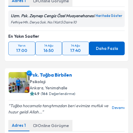
Adres
1
Online Görüşme
Uzm. Psk. Zeynep Cengiz Özel Muayenehanesi
Haritada Göster
Fethiye Mh. Derya Sok. No:1 Kat:5 Daire:10
En Yakın Saatler
Yarın
14 Ağu
14 Ağu
Daha Fazla
17:00
16:50
17:40
Psk. Tuğba Birbilen
Psikoloji
Ankara
,
Yenimahalle
4.9
(
166
Değerlendirme)
Tuğba hocamızla tanıştımızdan beri evimize mutluk ve
Devamı
huzur geldi Allah...
Adres
1
Online Görüşme