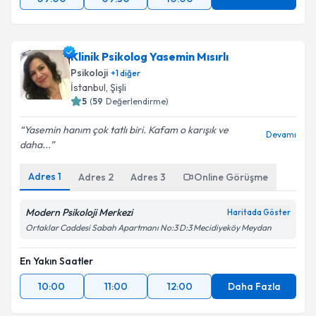
Klinik Psikolog Yasemin Mısırlı
Psikoloji
+
1
diğer
İstanbul
,
Şişli
5
(
59
Değerlendirme)
Yasemin hanım çok tatlı biri. Kafam o karışık ve
Devamı
daha...
Adres
1
Adres
2
Adres
3
Online Görüşme
Modern Psikoloji Merkezi
Haritada Göster
Ortaklar Caddesi Sabah Apartmanı No:3 D:3 Mecidiyeköy Meydan
En Yakın Saatler
10:00
11:00
12:00
Daha Fazla