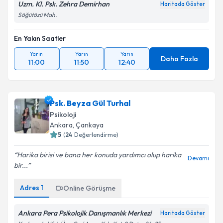
Uzm. Kl. Psk. Zehra Demirhan
Haritada Göster
Söğütözü Mah.
En Yakın Saatler
Yarın
Yarın
Yarın
Daha Fazla
11:00
11:50
12:40
Psk. Beyza Gül Turhal
Psikoloji
Ankara
,
Çankaya
5
(
24
Değerlendirme)
Harika birisi ve bana her konuda yardımcı olup harika
Devamı
bir...
Adres
1
Online Görüşme
Ankara Pera Psikolojik Danışmanlık Merkezi
Haritada Göster