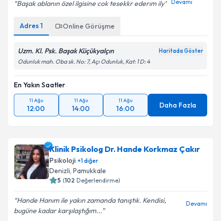
Devamı
Başak ablanın özel ilgisine cok tesekkr ederım ily
Adres
1
Online Görüşme
Uzm. Kl. Psk. Başak Küçükyalçın
Haritada Göster
Odunluk mah. Oba sk. No: 7, Açı Odunluk, Kat: 1 D: 4
En Yakın Saatler
11 Ağu
11 Ağu
11 Ağu
Daha Fazla
12:00
14:00
16:00
Klinik Psikolog Dr. Hande Korkmaz Çakır
Psikoloji
+
1
diğer
Denizli
,
Pamukkale
5
(
102
Değerlendirme)
Hande Hanım ile yakın zamanda tanıştık. Kendisi,
Devamı
bugüne kadar karşılaştığım...