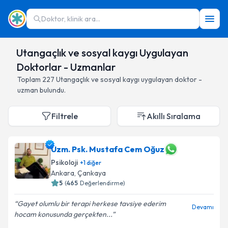
Doktor, klinik ara...
Utangaçlık ve sosyal kaygı Uygulayan
Doktorlar - Uzmanlar
Toplam
227
Utangaçlık ve sosyal kaygı
uygulayan doktor -
uzman bulundu.
Filtrele
Akıllı Sıralama
Uzm. Psk. Mustafa Cem Oğuz
Psikoloji
+
1
diğer
Ankara
,
Çankaya
5
(
465
Değerlendirme)
Gayet olumlu bir terapi herkese tavsiye ederim
Devamı
hocam konusunda gerçekten...