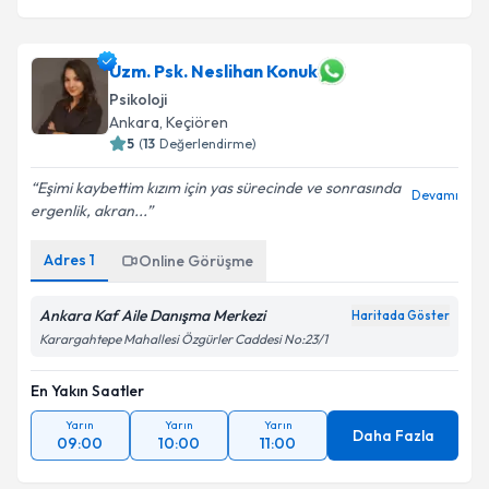
Uzm. Psk. Neslihan Konuk
Psikoloji
Ankara
,
Keçiören
5
(
13
Değerlendirme)
Eşimi kaybettim kızım için yas sürecinde ve sonrasında
Devamı
ergenlik, akran...
Adres
1
Online Görüşme
Ankara Kaf Aile Danışma Merkezi
Haritada Göster
Karargahtepe Mahallesi Özgürler Caddesi No:23/1
En Yakın Saatler
Yarın
Yarın
Yarın
Daha Fazla
09:00
10:00
11:00