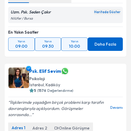
Uzm. Psk. Seden Çakır
Haritada Göster
Nilüfer / Bursa
En Yakın Saatler
Yarın
Yarın
Yarın
Daha Fazla
09:00
09:30
10:00
Psk. Elif Sevim
Psikoloji
İstanbul
,
Kadıköy
5
(
1576
Değerlendirme)
İlişkilerimde yaşadığım birçok problemi karşı tarafın
Devamı
davranışlarıyla açıklıyordum. Görüşmeler
sonrasında...
Adres
1
Adres
2
Online Görüşme