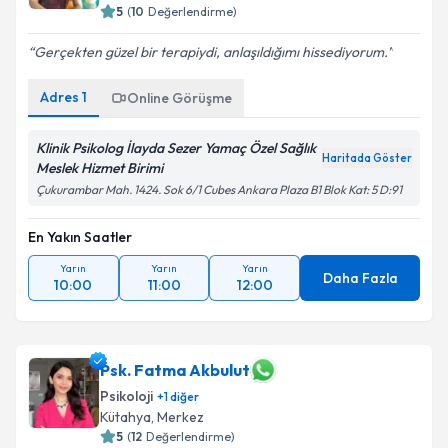
5
(
10
Değerlendirme)
Gerçekten güzel bir terapiydi, anlaşıldığımı hissediyorum.
Adres
1
Online Görüşme
Klinik Psikolog İlayda Sezer Yamaç Özel Sağlık
Haritada Göster
Meslek Hizmet Birimi
Çukurambar Mah. 1424. Sok 6/1 Cubes Ankara Plaza B1 Blok Kat: 5 D:91
En Yakın Saatler
Yarın
Yarın
Yarın
Daha Fazla
10:00
11:00
12:00
Psk. Fatma Akbulut
Psikoloji
+
1
diğer
Kütahya
,
Merkez
5
(
12
Değerlendirme)