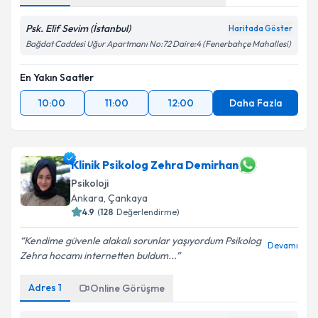
Psk. Elif Sevim (İstanbul)
Haritada Göster
Bağdat Caddesi Uğur Apartmanı No:72 Daire:4 (Fenerbahçe Mahallesi)
En Yakın Saatler
10:00
11:00
12:00
Daha Fazla
Klinik Psikolog Zehra Demirhan
Psikoloji
Ankara
,
Çankaya
4.9
(
128
Değerlendirme)
Kendime güvenle alakalı sorunlar yaşıyordum Psikolog
Devamı
Zehra hocamı internetten buldum...
Adres
1
Online Görüşme