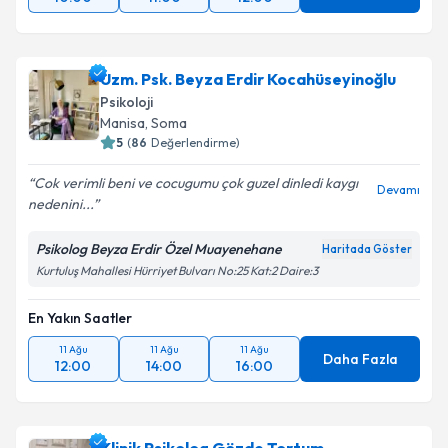
Uzm. Psk. Beyza Erdir Kocahüseyinoğlu
Psikoloji
Manisa
,
Soma
5
(
86
Değerlendirme)
Cok verimli beni ve cocugumu çok guzel dinledi kaygı
Devamı
nedenini...
Psikolog Beyza Erdir Özel Muayenehane
Haritada Göster
Kurtuluş Mahallesi Hürriyet Bulvarı No:25 Kat:2 Daire:3
En Yakın Saatler
11 Ağu
11 Ağu
11 Ağu
Daha Fazla
12:00
14:00
16:00