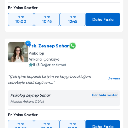
En Yakın Saatler
Yarın
Yarın
Yarın
Daha Fazla
10:00
10:45
12:45
Psk. Zeynep Sahar
Psikoloji
Ankara
,
Çankaya
5
(
5
Değerlendirme)
Çok içine kapanık biriyim ve kaygı bozukluğum
Devamı
sebebiyle ciddi özgüven...
Psikolog Zeynep Sahar
Haritada Göster
Maidan Ankara C blok
En Yakın Saatler
Yarın
Yarın
Yarın
Daha Fazla