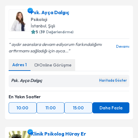
Psk. Ayça Dalgıç
Psikoloji
İstanbul
,
Şişli
5
(
39
Değerlendirme)
aydır seanslara devam ediyorum farkındalığımı
Devamı
arttırmamı sağladığı için ayca...
Adres
1
Online Görüşme
Psk. Ayça Dalgıç
Haritada Göster
En Yakın Saatler
10:00
11:00
15:00
Daha Fazla
Klinik Psikolog Hüray Er