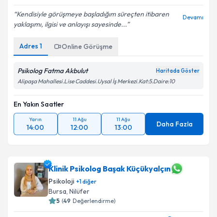
Kendisiyle görüşmeye başladığım süreçten itibaren
Devamı
yaklaşımı, ilgisi ve anlayışı sayesinde...
Adres
1
Online Görüşme
Psikolog Fatma Akbulut
Haritada Göster
Alipaşa Mahallesi.Lise Caddesi.Uysal İş Merkezi.Kat:5.Daire:10
En Yakın Saatler
Yarın
11 Ağu
11 Ağu
Daha Fazla
14:00
12:00
13:00
Klinik Psikolog Başak Küçükyalçın
Psikoloji
+
1
diğer
Bursa
,
Nilüfer
5
(
49
Değerlendirme)