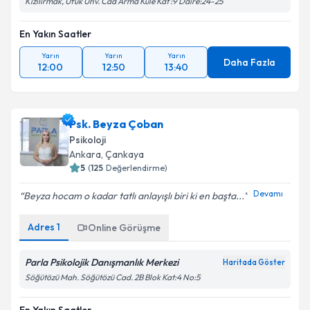
Kızılırmak, Ufuk Ünv. Cad Arma Kule Kat :9 Daire:24-25
En Yakın Saatler
Yarın
Yarın
Yarın
Daha Fazla
12:00
12:50
13:40
Psk. Beyza Çoban
Psikoloji
Ankara
,
Çankaya
5
(
125
Değerlendirme)
Devamı
Beyza hocam o kadar tatlı anlayışlı biri ki en başta...
Adres
1
Online Görüşme
Parla Psikolojik Danışmanlık Merkezi
Haritada Göster
Söğütözü Mah. Söğütözü Cad. 2B Blok Kat:4 No:5