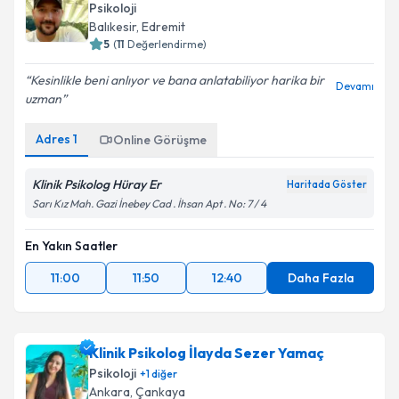
Psikoloji
Balıkesir
,
Edremit
5
(
11
Değerlendirme)
Kesinlikle beni anlıyor ve bana anlatabiliyor harika bir
Devamı
uzman
Adres
1
Online Görüşme
Klinik Psikolog Hüray Er
Haritada Göster
Sarı Kız Mah. Gazi İnebey Cad . İhsan Apt . No: 7 / 4
En Yakın Saatler
11:00
11:50
12:40
Daha Fazla
Klinik Psikolog İlayda Sezer Yamaç
Psikoloji
+
1
diğer
Ankara
,
Çankaya