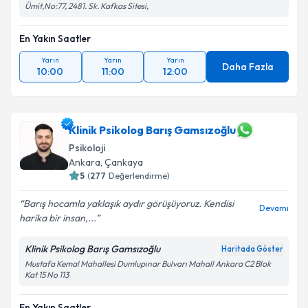
Ümit,No:77, 2481. Sk. Kafkas Sitesi,
En Yakın Saatler
Yarın
Yarın
Yarın
Daha Fazla
10:00
11:00
12:00
Klinik Psikolog Barış Gamsızoğlu
Psikoloji
Ankara
,
Çankaya
5
(
277
Değerlendirme)
Barış hocamla yaklaşık aydır görüşüyoruz. Kendisi
Devamı
harika bir insan,...
Klinik Psikolog Barış Gamsızoğlu
Haritada Göster
Mustafa Kemal Mahallesi Dumlupınar Bulvarı Mahall Ankara C2 Blok
Kat 15 No 113
En Yakın Saatler