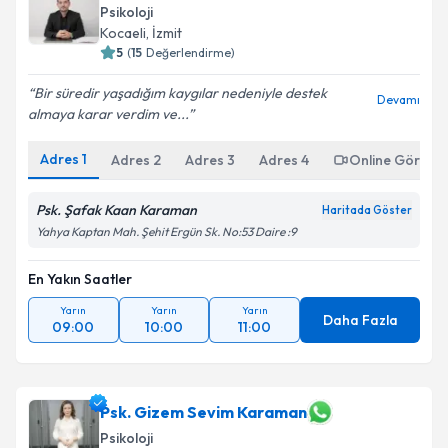
Psikoloji
Kocaeli
,
İzmit
5
(
15
Değerlendirme)
Bir süredir yaşadığım kaygılar nedeniyle destek
Devamı
almaya karar verdim ve...
Adres
1
Adres
2
Adres
3
Adres
4
Online Görüşm
Psk. Şafak Kaan Karaman
Haritada Göster
Yahya Kaptan Mah. Şehit Ergün Sk. No:53 Daire :9
En Yakın Saatler
Yarın
Yarın
Yarın
Daha Fazla
09:00
10:00
11:00
Psk. Gizem Sevim Karaman
Psikoloji