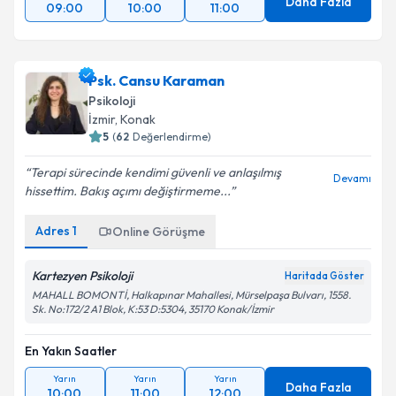
Daha Fazla
09:00
10:00
11:00
Psk. Cansu Karaman
Psikoloji
İzmir
,
Konak
5
(
62
Değerlendirme)
Terapi sürecinde kendimi güvenli ve anlaşılmış
Devamı
hissettim. Bakış açımı değiştirmeme...
Adres
1
Online Görüşme
Kartezyen Psikoloji
Haritada Göster
MAHALL BOMONTİ, Halkapınar Mahallesi, Mürselpaşa Bulvarı, 1558.
Sk. No:172/2 A1 Blok, K:53 D:5304, 35170 Konak/İzmir
En Yakın Saatler
Yarın
Yarın
Yarın
Daha Fazla
10:00
11:00
12:00