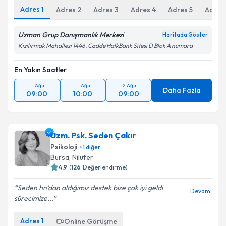
Adres
1
Adres
2
Adres
3
Adres
4
Adres
5
Adres
Uzman Grup Danışmanlık Merkezi
Haritada Göster
Kızılırmak Mahallesi 1446. Cadde HalkBank Sitesi D Blok A numara
En Yakın Saatler
11 Ağu
11 Ağu
12 Ağu
Daha Fazla
09:00
10:00
09:00
Uzm. Psk. Seden Çakır
Psikoloji
+
1
diğer
Bursa
,
Nilüfer
4.9
(
126
Değerlendirme)
Seden hn’dan aldığımız destek bize çok iyi geldi
Devamı
sürecimize...
Adres
1
Online Görüşme