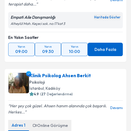
terapist daha...
Empati Aile Danışmanlığı
Haritada Göster
Altıeylül Mah. Keçeci sok. no:17 kat 3
En Yakın Saatler
Yarın
Yarın
Yarın
Daha Fazla
09:00
09:30
10:00
Klinik Psikolog Ahsen Berkit
Psikoloji
İstanbul
,
Kadıköy
4.9
(
27
Değerlendirme)
Her şey çok güzel. Ahsen hanım alanında çok başarılı.
Devamı
Herkes...
Adres
1
Online Görüşme