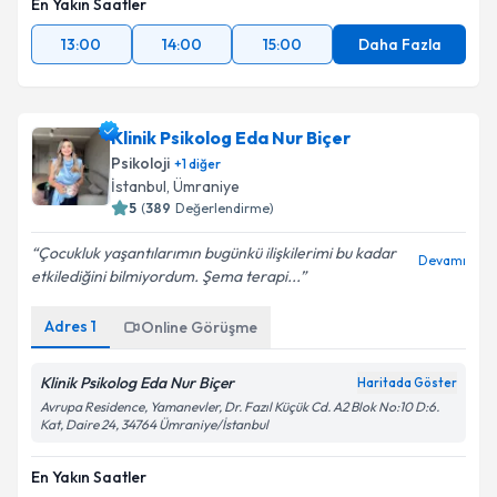
En Yakın Saatler
13:00
14:00
15:00
Daha Fazla
Klinik Psikolog Eda Nur Biçer
Psikoloji
+
1
diğer
İstanbul
,
Ümraniye
5
(
389
Değerlendirme)
Çocukluk yaşantılarımın bugünkü ilişkilerimi bu kadar
Devamı
etkilediğini bilmiyordum. Şema terapi...
Adres
1
Online Görüşme
Klinik Psikolog Eda Nur Biçer
Haritada Göster
Avrupa Residence, Yamanevler, Dr. Fazıl Küçük Cd. A2 Blok No:10 D:6.
Kat, Daire 24, 34764 Ümraniye/İstanbul
En Yakın Saatler