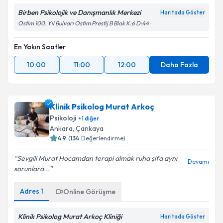
Birben Psikolojik ve Danışmanlık Merkezi
Haritada Göster
Ostim 100. Yıl Bulvarı Ostim Prestij B Blok K:6 D:44
En Yakın Saatler
10:00
11:00
12:00
Daha Fazla
Klinik Psikolog Murat Arkoç
Psikoloji
+
1
diğer
Ankara
,
Çankaya
4.9
(
134
Değerlendirme)
Sevgili Murat Hocamdan terapi almak ruha şifa aynı
Devamı
sorunlara...
Adres
1
Online Görüşme
Klinik Psikolog Murat Arkoç Kliniği
Haritada Göster