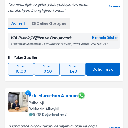
Samimi, ilgili ve güler yüzlü yaklaşımları insanı
Devamı
rahatlatıyor. Danıştığınız konu...
Adres
1
Online Görüşme
VIA Psikoloji Eğitim ve Danışmanlık
Haritada Göster
Kızılırmak Mahallesi, Dumlupınar Bulvarı, Yda Center, 9/A No:307
En Yakın Saatler
Yarın
Yarın
Yarın
Daha Fazla
10:00
10:50
11:40
Psk. Murathan Alpman
Psikoloji
Balıkesir
,
Altıeylül
5
(
19
Değerlendirme)
Daha önce birçok terapi deneyimim oldu ve çoğu
Devamı