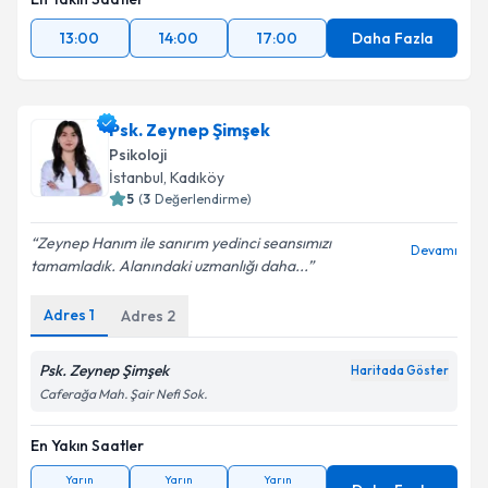
13:00
14:00
17:00
Daha Fazla
Psk. Zeynep Şimşek
Psikoloji
İstanbul
,
Kadıköy
5
(
3
Değerlendirme)
Zeynep Hanım ile sanırım yedinci seansımızı
Devamı
tamamladık. Alanındaki uzmanlığı daha...
Adres
1
Adres
2
Psk. Zeynep Şimşek
Haritada Göster
Caferağa Mah. Şair Nefi Sok.
En Yakın Saatler
Yarın
Yarın
Yarın