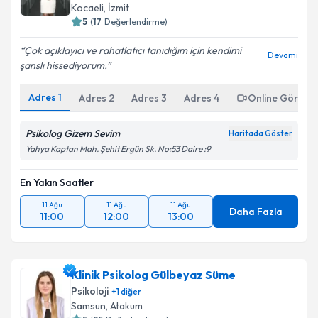
Kocaeli
,
İzmit
5
(
17
Değerlendirme)
Çok açıklayıcı ve rahatlatıcı tanıdığım için kendimi
Devamı
şanslı hissediyorum.
Adres
1
Adres
2
Adres
3
Adres
4
Online Görüşm
Psikolog Gizem Sevim
Haritada Göster
Yahya Kaptan Mah. Şehit Ergün Sk. No:53 Daire :9
En Yakın Saatler
11 Ağu
11 Ağu
11 Ağu
Daha Fazla
11:00
12:00
13:00
Klinik Psikolog Gülbeyaz Süme
Psikoloji
+
1
diğer
Samsun
,
Atakum