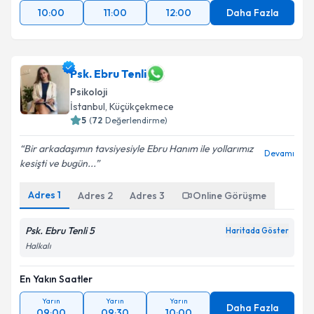
10:00
11:00
12:00
Daha Fazla
Psk. Ebru Tenli
Psikoloji
İstanbul
,
Küçükçekmece
5
(
72
Değerlendirme)
Bir arkadaşımın tavsiyesiyle Ebru Hanım ile yollarımız
Devamı
kesişti ve bugün...
Adres
1
Adres
2
Adres
3
Online Görüşme
Psk. Ebru Tenli 5
Haritada Göster
Halkalı
En Yakın Saatler
Yarın
Yarın
Yarın
Daha Fazla
09:00
09:30
10:00