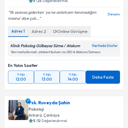
5
(
25
Değerlendirme)
İlk seansa giderken 'ya ne anlatcam tanımadığım
Devamı
insana' diye çok...
Adres
1
Adres
2
Online Görüşme
Klinik Psikolog Gülbeyaz Süme / Atakum
Haritada Göster
Yeni mahalle mah. atakent bulvarı no:180 A Atakum/Samsun
En Yakın Saatler
11 Ağu
11 Ağu
11 Ağu
Daha Fazla
12:00
13:00
14:00
Psk. Ruveyda Şahin
Psikoloji
Ankara
,
Çankaya
5
(
12
Değerlendirme)