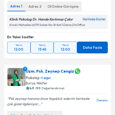
Adres
1
Adres
2
Online Görüşme
Klinik Psikolog Dr. Hande Korkmaz Çakır
Haritada Göster
Kınıklı Mahallesi 6019 Sokak No:16 Kat:1 Daire:2 InOffice
En Yakın Saatler
Yarın
Yarın
Yarın
Daha Fazla
12:00
13:45
12:00
Uzm. Psk. Zeynep Cengiz
Psikoloji
+
1
diğer
Bursa
,
Nilüfer
4.9
(
90
Değerlendirme)
Psk zeynep hanıma önce teşekkür ederim herkesle
Devamı
çok güzel ilgileniyor...