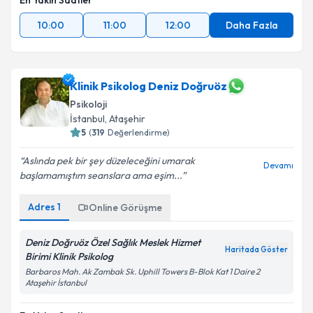
En Yakın Saatler
10:00
11:00
12:00
Daha Fazla
Klinik Psikolog Deniz Doğruöz
Psikoloji
İstanbul
,
Ataşehir
5
(
319
Değerlendirme)
Aslında pek bir şey düzeleceğini umarak
Devamı
başlamamıştım seanslara ama eşim...
Adres
1
Online Görüşme
Deniz Doğruöz Özel Sağlık Meslek Hizmet
Haritada Göster
Birimi Klinik Psikolog
Barbaros Mah. Ak Zambak Sk. Uphill Towers B-Blok Kat 1 Daire 2
Ataşehir İstanbul