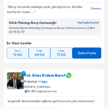
Barış hocamla yaklaşık aydır görüşüyoruz. Kendisi
Devamı
harika bir insan,...
Klinik Psikolog Barış Gamsızoğlu
Haritada Göster
Mustafa Kemal Mahallesi Dumlupınar Bulvarı Mahall Ankara C2 Blok
Kat 15 No 113
En Yakın Saatler
Yarın
9 Ağu
9 Ağu
Daha Fazla
17:00
09:00
17:00
Psk. Enes Erdem Barut
Psikoloji
+
1
diğer
Ankara
, Çankaya
5
(
111
Değerlendirme)
ergenlik dönemindeki oğlumu getiriyorum çok memnunuz