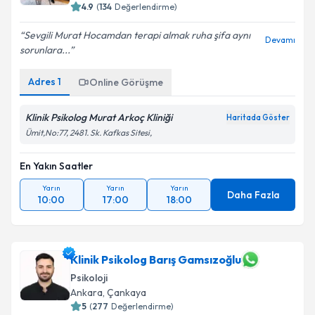
4.9
(
134
Değerlendirme)
Sevgili Murat Hocamdan terapi almak ruha şifa aynı
Devamı
sorunlara...
Adres
1
Online Görüşme
Klinik Psikolog Murat Arkoç Kliniği
Haritada Göster
Ümit,No:77, 2481. Sk. Kafkas Sitesi,
En Yakın Saatler
Yarın
Yarın
Yarın
Daha Fazla
10:00
17:00
18:00
Klinik Psikolog Barış Gamsızoğlu
Psikoloji
Ankara
, Çankaya
5
(
277
Değerlendirme)