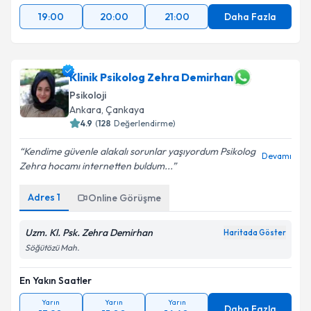
19:00
20:00
21:00
Daha Fazla
Klinik Psikolog Zehra Demirhan
Psikoloji
Ankara
, Çankaya
4.9
(
128
Değerlendirme)
Kendime güvenle alakalı sorunlar yaşıyordum Psikolog
Devamı
Zehra hocamı internetten buldum...
Adres
1
Online Görüşme
Uzm. Kl. Psk. Zehra Demirhan
Haritada Göster
Söğütözü Mah.
En Yakın Saatler
Yarın
Yarın
Yarın
Daha Fazla