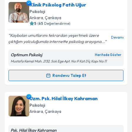
Klinik Psikolog Fatih Uğur
randevu almanız için bir takvim hazırlandığında e-
posta ile bilgilendireceğiz.
Psikoloji
Ankara
, Çankaya
E-posta Adresiniz
5
(
65
Değerlendirme)
Kaybolan umutlarımı tekrardan yeşertmek üzere
Devamı
çıktığım yolculuğumda internette psikolog arayışına...
Kişisel verilerimin işlenmesine ilişkin
Aydınlatma
Optimum Psikoloj
Haritada Göster
Metni
'ni okudum ve kişisel verilerimin belirtilen
Mustafa Kemal Mah. 2132. Sok Ege Apt. No:9 Kat:3 İç Kapı No:11
kapsamda işlenmesini kabul ediyorum.
Randevu Talep Et
Randevu Takvimi Talebi
Takvim Talebini Gönder
Klinik Psikolog Fatih Uğur
için randevu takvimi
Uzm. Psk. Hilal İlkay Kahraman
talebi oluşturun. Size bu uzmandan randevu almanız
Psikoloji
için bir takvim hazırlandığında e-posta ile
Ankara
, Çankaya
bilgilendireceğiz.
E-posta Adresiniz
Psk. Hilal İlkay Kahraman