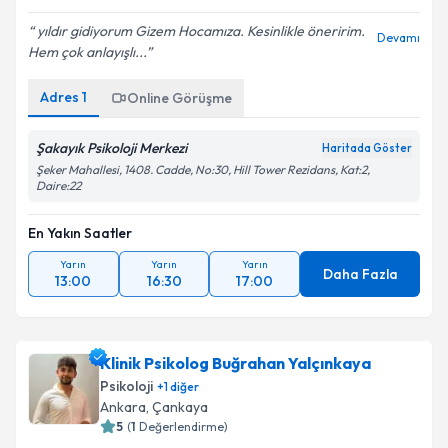
yıldır gidiyorum Gizem Hocamıza. Kesinlikle öneririm.
Devamı
Hem çok anlayışlı...
Adres
1
Online Görüşme
Şakayık Psikoloji Merkezi
Haritada Göster
Şeker Mahallesi, 1408. Cadde, No:30, Hill Tower Rezidans, Kat:2,
Daire:22
En Yakın Saatler
Yarın
Yarın
Yarın
Daha Fazla
13:00
16:30
17:00
Klinik Psikolog Buğrahan Yalçınkaya
Psikoloji
+
1
diğer
Ankara
, Çankaya
5
(
1
Değerlendirme)