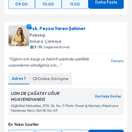
Daha Fazla
09:00
10:00
11:00
Psk. Feyza Yaren Şahiner
Psikoloji
Ankara
, Çankaya
5
(
10
Değerlendirme)
Oglum icin kaygi ve takinti ozelinde ozellikle
Devamı
cozumleme istedigimiz icin...
Adres
1
Online Görüşme
UZM.DR ÇAĞATAY UĞUR
Haritada Göster
MUAYENEHANESİ
Söğütözü Mahallesi, 2176. Sk. No :7, Platin Tower İş Merkezi, (Medicana
Hastanesi Yanı), Kat:18, No: 69
En Yakın Saatler