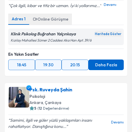
Devamı
Çok ilgili, kibar ve titiz bir uzman. İyi ki yollarımız...
Adres
1
Online Görüşme
Klinik Psikolog Buğrahan Yalçınkaya
Haritada Göster
Kızılay Mahallesi Sümer 2 Caddesi Aka Han Apt. 39/6
En Yakın Saatler
18:45
19:30
20:15
Daha Fazla
Psk. Ruveyda Şahin
Psikoloji
Ankara
, Çankaya
5
(
12
Değerlendirme)
Samimi, ilgili ve güler yüzlü yaklaşımları insanı
Devamı
rahatlatıyor. Danıştığınız konu...