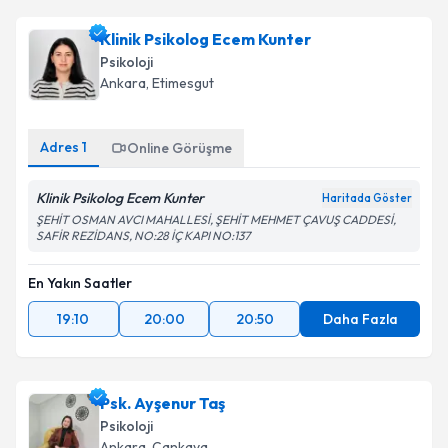
Klinik Psikolog Ecem Kunter
Psikoloji
Ankara
, Etimesgut
Adres
1
Online Görüşme
Klinik Psikolog Ecem Kunter
Haritada Göster
ŞEHİT OSMAN AVCI MAHALLESİ, ŞEHİT MEHMET ÇAVUŞ CADDESİ,
SAFİR REZİDANS, NO:28 İÇ KAPI NO:137
En Yakın Saatler
19:10
20:00
20:50
Daha Fazla
Psk. Ayşenur Taş
Psikoloji
Ankara
, Çankaya