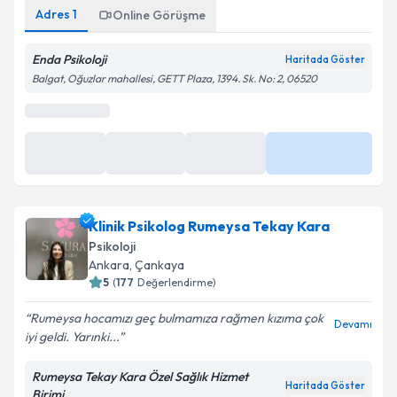
Adres
1
Online Görüşme
Enda Psikoloji
Haritada Göster
Balgat, Oğuzlar mahallesi, GETT Plaza, 1394. Sk. No: 2, 06520
Klinik Psikolog Rumeysa Tekay Kara
Psikoloji
Ankara
, Çankaya
5
(
177
Değerlendirme)
Rumeysa hocamızı geç bulmamıza rağmen kızıma çok
Devamı
iyi geldi. Yarınki...
Rumeysa Tekay Kara Özel Sağlık Hizmet
Haritada Göster
Birimi