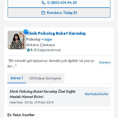
0 (850) 474 94 29
Randevu Takvimi Talebi
Randevu Talep Et
Klinik Psikolog Yasemin Oltulu
için randevu takvimi
talebi oluşturun. Size bu uzmandan randevu almanız
Klinik Psikolog Buket Karadaş
için bir takvim hazırlandığında e-posta ile
bilgilendireceğiz.
Psikoloji
+
1
diğer
Ankara
, Çankaya
E-posta Adresiniz
5
(
3
Değerlendirme)
Bir süredir görüşüyoruz. Kendisi çok ilgilidir ve çoo iyi
Devamı
bir...
Kişisel verilerimin işlenmesine ilişkin
Aydınlatma
Adres
1
Online Görüşme
Metni
'ni okudum ve kişisel verilerimin belirtilen
kapsamda işlenmesini kabul ediyorum.
Klinik Psikolog Buket Karadaş Özel Sağlık
Haritada Göster
Meslek Hizmet Birimi
Takvim Talebini Gönder
Hilal Mah. 701 Sk. 17/9 Kat :3 D:9
En Yakın Saatler