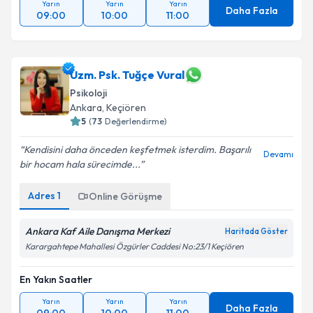
Yarın
Yarın
Yarın
Daha Fazla
09:00
10:00
11:00
Uzm. Psk. Tuğçe Vural
Psikoloji
Ankara
, Keçiören
5
(
73
Değerlendirme)
Kendisini daha önceden keşfetmek isterdim. Başarılı
Devamı
bir hocam hala sürecimde...
Adres
1
Online Görüşme
Ankara Kaf Aile Danışma Merkezi
Haritada Göster
Karargahtepe Mahallesi Özgürler Caddesi No:23/1 Keçiören
En Yakın Saatler
Yarın
Yarın
Yarın
Daha Fazla