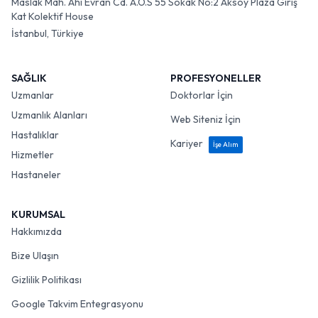
Maslak Mah. Ahi Evran Cd. A.O.S 55 Sokak No:2 Aksoy Plaza Giriş
Kat Kolektif House
İstanbul, Türkiye
SAĞLIK
PROFESYONELLER
Uzmanlar
Doktorlar İçin
Uzmanlık Alanları
Web Siteniz İçin
Hastalıklar
Kariyer
İşe Alım
Hizmetler
Hastaneler
KURUMSAL
Hakkımızda
Bize Ulaşın
Gizlilik Politikası
Google Takvim Entegrasyonu