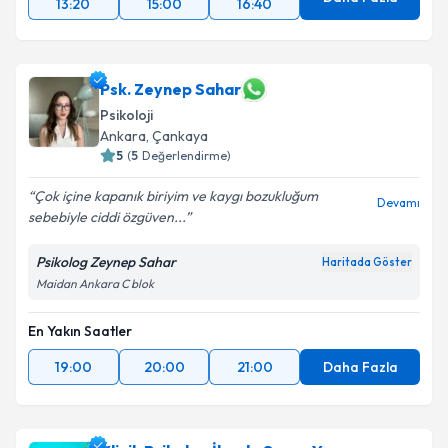
13:20
15:00
16:40
Psk. Zeynep Sahar
Psikoloji
Ankara
, Çankaya
5
(
5
Değerlendirme)
Çok içine kapanık biriyim ve kaygı bozukluğum
Devamı
sebebiyle ciddi özgüven...
Psikolog Zeynep Sahar
Haritada Göster
Maidan Ankara C blok
En Yakın Saatler
19:00
20:00
21:00
Daha Fazla