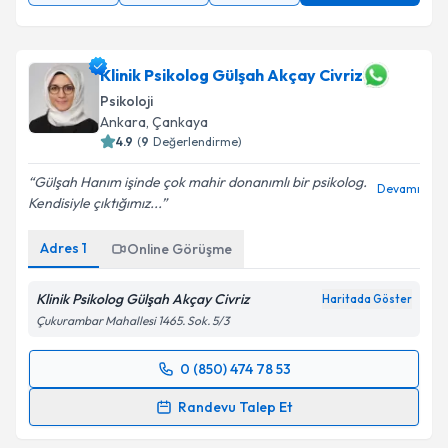
Klinik Psikolog Gülşah Akçay Civriz
Psikoloji
Ankara
, Çankaya
4.9
(
9
Değerlendirme)
Gülşah Hanım işinde çok mahir donanımlı bir psikolog.
Devamı
Kendisiyle çıktığımız...
Adres
1
Online Görüşme
Klinik Psikolog Gülşah Akçay Civriz
Haritada Göster
Çukurambar Mahallesi 1465. Sok. 5/3
0 (850) 474 78 53
Randevu Takvimi Talebi
Randevu Talep Et
Klinik Psikolog Gülşah Akçay Civriz
için randevu