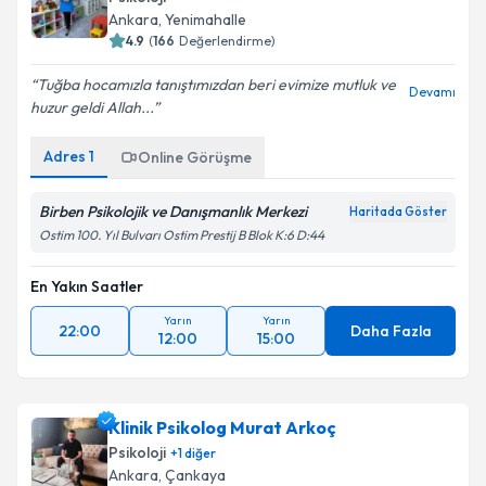
Ankara
, Yenimahalle
4.9
(
166
Değerlendirme)
Tuğba hocamızla tanıştımızdan beri evimize mutluk ve
Devamı
huzur geldi Allah...
Adres
1
Online Görüşme
Birben Psikolojik ve Danışmanlık Merkezi
Haritada Göster
Ostim 100. Yıl Bulvarı Ostim Prestij B Blok K:6 D:44
En Yakın Saatler
Yarın
Yarın
22:00
Daha Fazla
12:00
15:00
Klinik Psikolog Murat Arkoç
Psikoloji
+
1
diğer
Ankara
, Çankaya