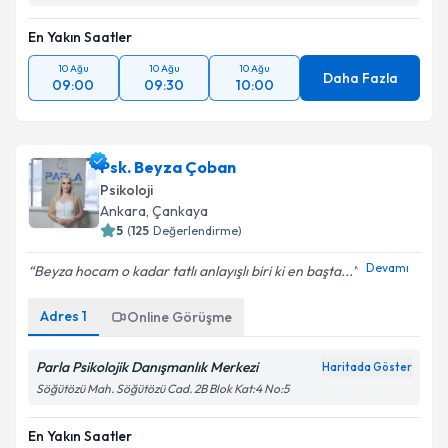
En Yakın Saatler
10 Ağu
10 Ağu
10 Ağu
Daha Fazla
09:00
09:30
10:00
Psk. Beyza Çoban
Psikoloji
Ankara
, Çankaya
5
(
125
Değerlendirme)
Devamı
Beyza hocam o kadar tatlı anlayışlı biri ki en başta...
Adres
1
Online Görüşme
Parla Psikolojik Danışmanlık Merkezi
Haritada Göster
Söğütözü Mah. Söğütözü Cad. 2B Blok Kat:4 No:5
En Yakın Saatler