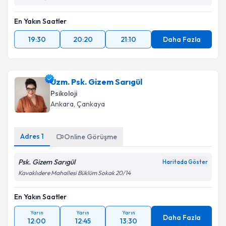
En Yakın Saatler
19:30
20:20
21:10
Daha Fazla
Uzm. Psk. Gizem Sarıgül
Psikoloji
Ankara
, Çankaya
Adres
1
Online Görüşme
Psk. Gizem Sarıgül
Haritada Göster
Kavaklıdere Mahallesi Büklüm Sokak 20/14
En Yakın Saatler
Yarın
Yarın
Yarın
Daha Fazla
12:00
12:45
13:30