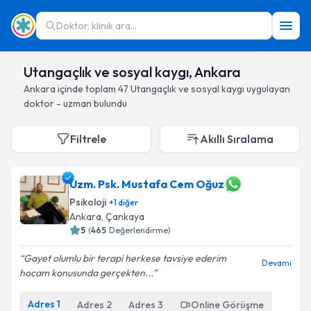
Doktor, klinik ara...
Utangaçlık ve sosyal kaygı, Ankara
Ankara
içinde toplam
47
Utangaçlık ve sosyal kaygı
uygulayan
doktor - uzman bulundu
Filtrele
Akıllı Sıralama
Uzm. Psk. Mustafa Cem Oğuz
Psikoloji
+
1
diğer
Ankara
, Çankaya
5
(
465
Değerlendirme)
Gayet olumlu bir terapi herkese tavsiye ederim
Devamı
hocam konusunda gerçekten...
Adres
1
Adres
2
Adres
3
Online Görüşme