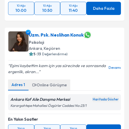
10 Ağu
10 Ağu
10 Ağu
Daha Fazla
10:00
10:50
11:40
Uzm. Psk. Neslihan Konuk
Psikoloji
Ankara
, Keçiören
5
(
13
Değerlendirme)
Eşimi kaybettim kızım için yas sürecinde ve sonrasında
Devamı
ergenlik, akran...
Adres
1
Online Görüşme
Ankara Kaf Aile Danışma Merkezi
Haritada Göster
Karargahtepe Mahallesi Özgürler Caddesi No:23/1
En Yakın Saatler
Yarın
Yarın
Yarın