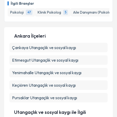
E-posta Adresiniz
İlgili Branşlar
Psikoloji
Klinik Psikolog
Aile Danışmanı (Psikolog)
47
5
Kişisel verilerimin işlenmesine ilişkin
Aydınlatma
Metni
'ni okudum ve kişisel verilerimin belirtilen
Ankara İlçeleri
kapsamda işlenmesini kabul ediyorum.
Çankaya
Utangaçlık ve sosyal kaygı
Takvim Talebini Gönder
Etimesgut
Utangaçlık ve sosyal kaygı
Yenimahalle
Utangaçlık ve sosyal kaygı
Keçiören
Utangaçlık ve sosyal kaygı
Pursaklar
Utangaçlık ve sosyal kaygı
Utangaçlık ve sosyal kaygı ile İlgili