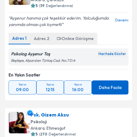
5
(
39
Değerlendirme)
Ayşenur hanıma çok teşekkür ederim. Yolculuğumda
Devamı
yanımda olması çok kıymetli
Adres
1
Adres
2
Online Görüşme
Psikolog Ayşenur Taş
Haritada Göster
Beştepe, Alparslan Türkeş Cad. No:7 D:4
En Yakın Saatler
Yarın
Yarın
Yarın
Daha Fazla
09:00
12:15
16:00
Psk. Gizem Aksu
Psikoloji
Ankara
, Etimesgut
5
(
270
Değerlendirme)