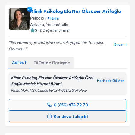
takvimi talebi oluşturun. Size bu uzmandan randevu
Klinik Psikolog Ela Nur Öksüzer Arifoğlu
almanız için bir takvim hazırlandığında e-posta ile
bilgilendireceğiz.
Psikoloji
+
1
diğer
Ankara
, Yenimahalle
E-posta Adresiniz
5
(
2
Değerlendirme)
Ela Hanım çok tatlı işini severek yapan bir terapist.
Devamı
Onunla...
Kişisel verilerimin işlenmesine ilişkin
Aydınlatma
Adres
1
Online Görüşme
Metni
'ni okudum ve kişisel verilerimin belirtilen
kapsamda işlenmesini kabul ediyorum.
Klinik Psikolog Ela Nur Öksüzer Arifoğlu Özel
Haritada Göster
Sağlık Meslek Hizmet Birimi
Takvim Talebini Gönder
İnönü Mah. 1729. Cadde Velüx AVM D 2 Blok No:6
0 (850) 474 72 70
Randevu Takvimi Talebi
Randevu Talep Et
Klinik Psikolog Ela Nur Öksüzer Arifoğlu
için
randevu takvimi talebi oluşturun. Size bu uzmandan