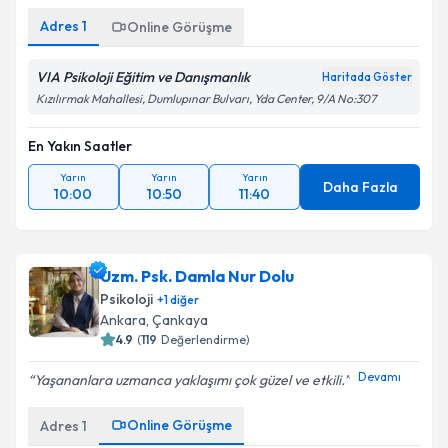
Adres
1
Online Görüşme
VIA Psikoloji Eğitim ve Danışmanlık
Haritada Göster
Kızılırmak Mahallesi, Dumlupınar Bulvarı, Yda Center, 9/A No:307
En Yakın Saatler
Yarın
Yarın
Yarın
Daha Fazla
10:00
10:50
11:40
Uzm. Psk. Damla Nur Dolu
Psikoloji
+
1
diğer
Ankara
, Çankaya
4.9
(
119
Değerlendirme)
Devamı
Yaşananlara uzmanca yaklaşımı çok güzel ve etkili.
Online Görüşme
Adres
1