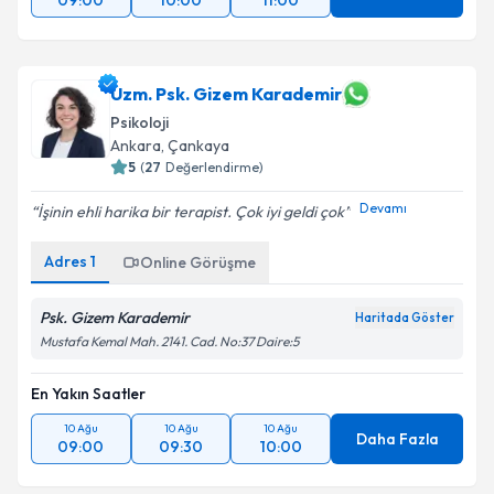
09:00
10:00
11:00
Uzm. Psk. Gizem Karademir
Psikoloji
Ankara
, Çankaya
5
(
27
Değerlendirme)
Devamı
İşinin ehli harika bir terapist. Çok iyi geldi çok
Adres
1
Online Görüşme
Psk. Gizem Karademir
Haritada Göster
Mustafa Kemal Mah. 2141. Cad. No:37 Daire:5
En Yakın Saatler
10 Ağu
10 Ağu
10 Ağu
Daha Fazla
09:00
09:30
10:00