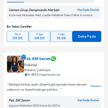
Uzman Grup Danışmanlık Merkezi
Haritada Göster
Kızılırmak Mahallesi 1446. Cadde HalkBank Sitesi D Blok A numara
En Yakın Saatler
Yarın
11 Ağu
11 Ağu
Daha Fazla
09:00
09:00
10:00
Psk. Elif Sevim
Psikoloji
Ankara
, Çankaya
5
(
1573
Değerlendirme)
Yaklaşık birkaç aydır düzenli görüşmelerimize devam
Devamı
ediyoruz ve hayatımda gerçekten...
Psk. Elif Sevim
Haritada Göster
Çayyolu Mahallesi 2505 Sokak No:33 D:4