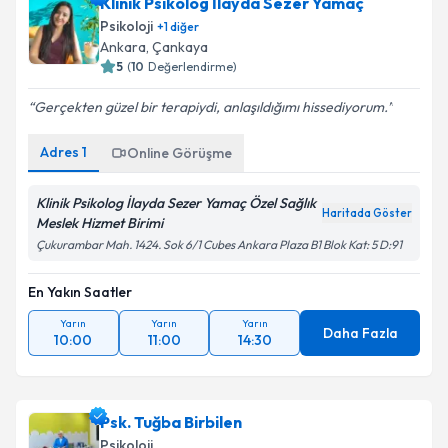
Klinik Psikolog İlayda Sezer Yamaç
Psikoloji
+
1
diğer
Ankara
, Çankaya
5
(
10
Değerlendirme)
Gerçekten güzel bir terapiydi, anlaşıldığımı hissediyorum.
Adres
1
Online Görüşme
Klinik Psikolog İlayda Sezer Yamaç Özel Sağlık
Haritada Göster
Meslek Hizmet Birimi
Çukurambar Mah. 1424. Sok 6/1 Cubes Ankara Plaza B1 Blok Kat: 5 D:91
En Yakın Saatler
Yarın
Yarın
Yarın
Daha Fazla
10:00
11:00
14:30
Psk. Tuğba Birbilen
Psikoloji