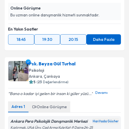
Online Görüşme
Bu uzman online danışmanlık hizmeti sunmaktadır.
En Yakın Saatler
18:45
19:30
20:15
Daha Fazla
Psk. Beyza Gül Turhal
Psikoloji
Ankara
, Çankaya
5
(
23
Değerlendirme)
Devamı
Bana o kadar iyi gelen bir insan ki güler yüzü...
Adres
1
Online Görüşme
Ankara Pera Psikolojik Danışmanlık Merkezi
Haritada Göster
Kızılırmak, Ufuk Ünv. Cad Arma Kule Kat :9 Daire:24-25