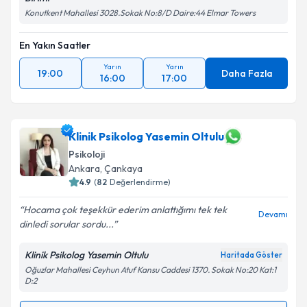
Konutkent Mahallesi 3028.Sokak No:8/D Daire:44 Elmar Towers
En Yakın Saatler
Yarın
Yarın
19:00
Daha Fazla
16:00
17:00
Klinik Psikolog Yasemin Oltulu
Psikoloji
Ankara
, Çankaya
4.9
(
82
Değerlendirme)
Hocama çok teşekkür ederim anlattığımı tek tek
Devamı
dinledi sorular sordu...
Klinik Psikolog Yasemin Oltulu
Haritada Göster
Oğuzlar Mahallesi Ceyhun Atuf Kansu Caddesi 1370. Sokak No:20 Kat:1
D:2