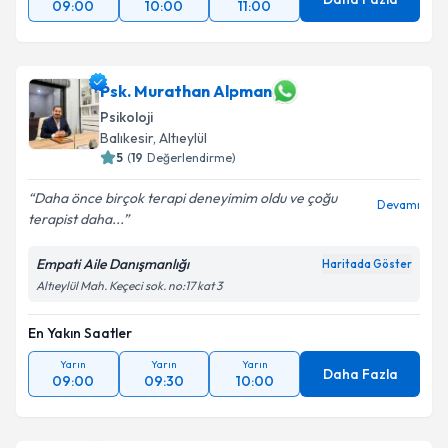
09:00
10:00
11:00
Psk. Murathan Alpman
Psikoloji
Balıkesir
,
Altıeylül
5
(
19
Değerlendirme)
Daha önce birçok terapi deneyimim oldu ve çoğu
Devamı
terapist daha...
Empati Aile Danışmanlığı
Haritada Göster
Altıeylül Mah. Keçeci sok. no:17 kat 3
En Yakın Saatler
Yarın
Yarın
Yarın
Daha Fazla
09:00
09:30
10:00