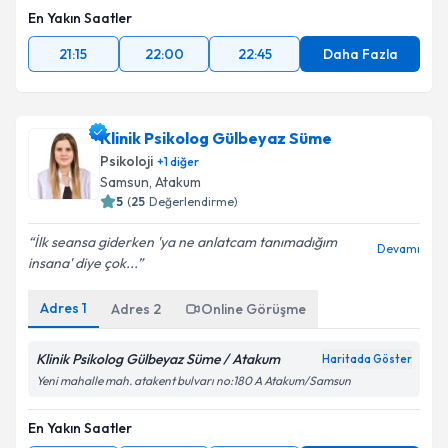
En Yakın Saatler
21:15
22:00
22:45
Daha Fazla
Klinik Psikolog Gülbeyaz Süme
Psikoloji
+
1
diğer
Samsun
,
Atakum
5
(
25
Değerlendirme)
İlk seansa giderken 'ya ne anlatcam tanımadığım
Devamı
insana' diye çok...
Adres
1
Adres
2
Online Görüşme
Klinik Psikolog Gülbeyaz Süme / Atakum
Haritada Göster
Yeni mahalle mah. atakent bulvarı no:180 A Atakum/Samsun
En Yakın Saatler