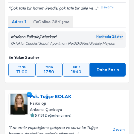
Devamı
Çok tatlı bir hanım kendisi çok tatlı bir dille ve...
Adres
1
Online Görüşme
Modern Psikoloji Merkezi
Haritada Göster
Ortaklar Caddesi Sabah Apartmanı No:3 D:3 Mecidiyeköy Meydan
En Yakın Saatler
Yarın
Yarın
Yarın
Daha Fazla
17:00
17:50
18:40
Psk. Tuğçe BOLAK
Psikoloji
Ankara
,
Çankaya
5
(
151
Değerlendirme)
Annemle yaşadığımız çatışma ve sorunlaı Tuğçe
Devamı
hanımın desteği sayesinde çözmeyi...