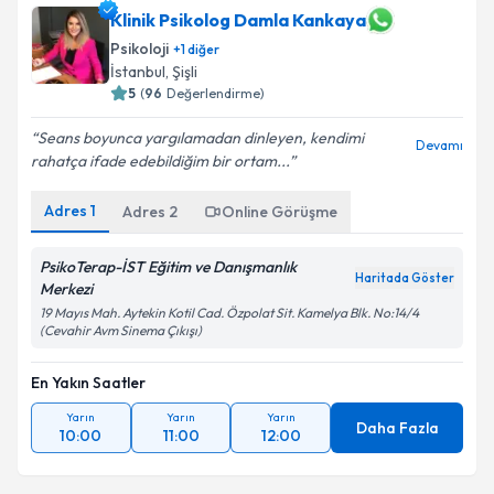
Klinik Psikolog Damla Kankaya
Psikoloji
+
1
diğer
İstanbul
,
Şişli
5
(
96
Değerlendirme)
Seans boyunca yargılamadan dinleyen, kendimi
Devamı
rahatça ifade edebildiğim bir ortam...
Adres
1
Adres
2
Online Görüşme
PsikoTerap-İST Eğitim ve Danışmanlık
Haritada Göster
Merkezi
19 Mayıs Mah. Aytekin Kotil Cad. Özpolat Sit. Kamelya Blk. No:14/4
(Cevahir Avm Sinema Çıkışı)
En Yakın Saatler
Yarın
Yarın
Yarın
Daha Fazla
10:00
11:00
12:00