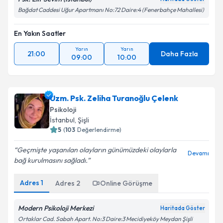
Bağdat Caddesi Uğur Apartmanı No:72 Daire:4 (Fenerbahçe Mahallesi)
En Yakın Saatler
Yarın
Yarın
21:00
Daha Fazla
09:00
10:00
Uzm. Psk. Zeliha Turanoğlu Çelenk
Psikoloji
İstanbul
,
Şişli
5
(
103
Değerlendirme)
Geçmişte yaşanılan olayların günümüzdeki olaylarla
Devamı
bağ kurulmasını sağladı.
Adres
1
Adres
2
Online Görüşme
Modern Psikoloji Merkezi
Haritada Göster
Ortaklar Cad. Sabah Apart. No:3 Daire:3 Mecidiyeköy Meydan Şişli