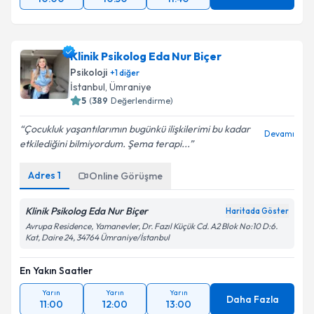
Klinik Psikolog Eda Nur Biçer
Psikoloji
+
1
diğer
İstanbul
,
Ümraniye
5
(
389
Değerlendirme)
Çocukluk yaşantılarımın bugünkü ilişkilerimi bu kadar
Devamı
etkilediğini bilmiyordum. Şema terapi...
Adres
1
Online Görüşme
Klinik Psikolog Eda Nur Biçer
Haritada Göster
Avrupa Residence, Yamanevler, Dr. Fazıl Küçük Cd. A2 Blok No:10 D:6.
Kat, Daire 24, 34764 Ümraniye/İstanbul
En Yakın Saatler
Yarın
Yarın
Yarın
Daha Fazla
11:00
12:00
13:00