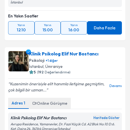
İstanbul
En Yakın Saatler
Yarın
Yarın
Yarın
Daha Fazla
12:10
15:00
16:00
Klinik Psikolog Elif Nur Bostancı
Psikoloji
+
1
diğer
İstanbul
,
Ümraniye
5
(
192
Değerlendirme)
Kuzenimin önerisiyle elit hanımla iletişime geçmiştim,
Devamı
çok bilgili bir uzman...
Adres
1
Online Görüşme
Klinik Psikolog Elif Nur Bostancı
Haritada Göster
Avrupa Residence, Yamanevler, Dr. Fazıl Küçük Cd. A2 Blok No:10 D:6.
Kat, Daire 24, 34764 Ümraniye/İstanbul