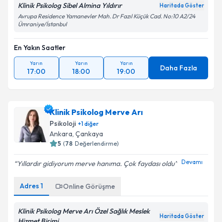
Klinik Psikolog Sibel Almina Yıldırır
Haritada Göster
Avrupa Residence Yamanevler Mah. Dr Fazıl Küçük Cad. No:10 A2/24
Ümraniye/İstanbul
En Yakın Saatler
Yarın
Yarın
Yarın
Daha Fazla
17:00
18:00
19:00
Klinik Psikolog Merve Arı
Psikoloji
+
1
diğer
Ankara
,
Çankaya
5
(
78
Değerlendirme)
Devamı
Yıllardır gidiyorum merve hanıma. Çok faydası oldu
Adres
1
Online Görüşme
Klinik Psikolog Merve Arı Özel Sağlık Meslek
Haritada Göster
Hizmet Birimi