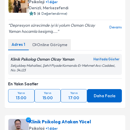
Psikoloji
+
1
diğer
Denizli
,
Merkezefendi
5
(
6
Değerlendirme)
Depresyon sürecimde iyi ki yolum Osman Olcay
Devamı
Yaman hocamla kesişmiş....
Adres
1
Online Görüşme
Klinik Psikolog Osman Olcay Yaman
Haritada Göster
Selçukbey Mahallesi, Şehit Piyade Komando Er Mehmet Avcı Caddesi,
No: 34J23
En Yakın Saatler
Yarın
Yarın
Yarın
Daha Fazla
13:00
15:00
17:00
Klinik Psikolog Atakan Yücel
Psikoloji
+
1
diğer