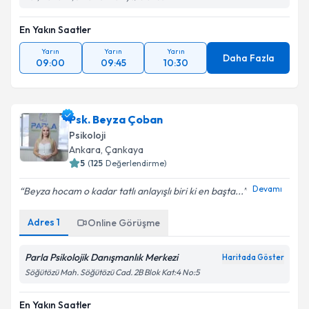
En Yakın Saatler
Yarın
Yarın
Yarın
Daha Fazla
09:00
09:45
10:30
Psk. Beyza Çoban
Psikoloji
Ankara
,
Çankaya
5
(
125
Değerlendirme)
Devamı
Beyza hocam o kadar tatlı anlayışlı biri ki en başta...
Adres
1
Online Görüşme
Parla Psikolojik Danışmanlık Merkezi
Haritada Göster
Söğütözü Mah. Söğütözü Cad. 2B Blok Kat:4 No:5
En Yakın Saatler