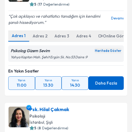
5
(
17
Değerlendirme)
Çok açıklayıcı ve rahatlatıcı tanıdığım için kendimi
Devamı
şanslı hissediyorum.
Adres
1
Adres
2
Adres
3
Adres
4
Online Görüşm
Psikolog Gizem Sevim
Haritada Göster
Yahya Kaptan Mah. Şehit Ergün Sk. No:53 Daire :9
En Yakın Saatler
Yarın
Yarın
Yarın
Daha Fazla
11:00
13:30
14:30
Psk. Hilal Çakmak
Psikoloji
İstanbul
,
Şişli
5
(
8
Değerlendirme)