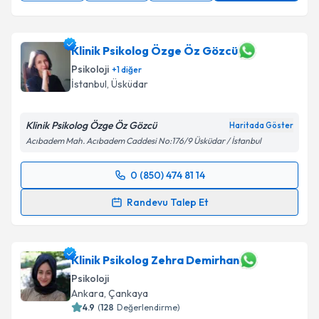
Klinik Psikolog Özge Öz Gözcü
Psikoloji
+
1
diğer
İstanbul
,
Üsküdar
Klinik Psikolog Özge Öz Gözcü
Haritada Göster
Acıbadem Mah. Acıbadem Caddesi No:176/9 Üsküdar / İstanbul
0 (850) 474 81 14
Randevu Takvimi Talebi
Randevu Talep Et
Klinik Psikolog Özge Öz Gözcü
için randevu takvimi
talebi oluşturun. Size bu uzmandan randevu almanız
için bir takvim hazırlandığında e-posta ile
Klinik Psikolog Zehra Demirhan
bilgilendireceğiz.
Psikoloji
Ankara
,
Çankaya
E-posta Adresiniz
4.9
(
128
Değerlendirme)