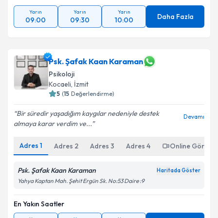
Yarın
Yarın
Yarın
Daha Fazla
09:00
09:30
10:00
Psk. Şafak Kaan Karaman
Psikoloji
Kocaeli
,
İzmit
5
(
15
Değerlendirme)
Bir süredir yaşadığım kaygılar nedeniyle destek
Devamı
almaya karar verdim ve...
Adres
1
Adres
2
Adres
3
Adres
4
Online Görüşm
Psk. Şafak Kaan Karaman
Haritada Göster
Yahya Kaptan Mah. Şehit Ergün Sk. No:53 Daire :9
En Yakın Saatler