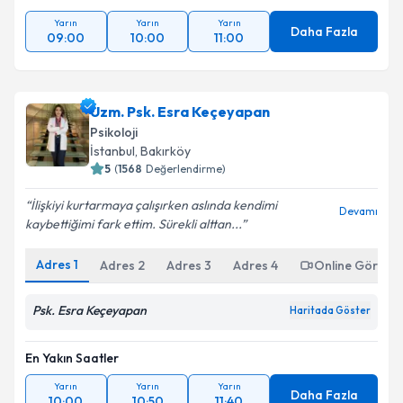
Yarın
Yarın
Yarın
Daha Fazla
09:00
10:00
11:00
Uzm. Psk. Esra Keçeyapan
Psikoloji
İstanbul
,
Bakırköy
5
(
1568
Değerlendirme)
İlişkiyi kurtarmaya çalışırken aslında kendimi
Devamı
kaybettiğimi fark ettim. Sürekli alttan...
Adres
1
Adres
2
Adres
3
Adres
4
Online Görüşm
Psk. Esra Keçeyapan
Haritada Göster
En Yakın Saatler
Yarın
Yarın
Yarın
Daha Fazla
10:00
10:50
11:40