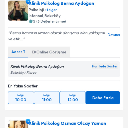
Klinik Psikolog Berna Aydoğan
Psikoloji
+
1
diğer
İstanbul
,
Bakırköy
5
(
3
Değerlendirme)
Berna hanım’ın uzman olarak danışana olan yaklaşımı
Devamı
ve etik...
Adres
1
Online Görüşme
Klinik Psikolog Berna Aydoğan
Haritada Göster
Bakırköy / Florya
En Yakın Saatler
8 Ağu
8 Ağu
8 Ağu
Daha Fazla
10:00
11:00
12:00
Klinik Psikolog Osman Olcay Yaman