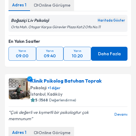
Adres
1
Online Görüşme
Boğaziçi Liv Psikoloji
Haritada Göster
Orta Mah. Otogar Karşısı Gürevler Plaza Kat:2 Ofis No:11
En Yakın Saatler
Yarın
Yarın
Yarın
Daha Fazla
09:00
09:40
10:20
Klinik Psikolog Batuhan Toprak
Psikoloji
+
1
diğer
İstanbul
,
Kadıköy
5
(
1568
Değerlendirme)
Çok değerli ve kıymetli bir psikologtur çok
Devamı
memnunum
Adres
1
Online Görüşme