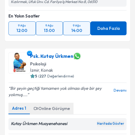
Kızılırmak, Ufuk Ünv. Cd. Farilya İş Merkezi No:8, 06510
En Yakın Saatler
9 Ağu
9 Ağu
9 Ağu
Daha Fazla
12:00
13:00
14:00
Psk. Kutay Ürkmen
Psikoloji
İzmir
,
Konak
5
(
227
Değerlendirme)
Bir şeyin geçtiği tamamen yok olması diye bir şey
Devamı
yokmuş....
Adres
1
Online Görüşme
Kutay Ürkmen Muayenehanesi
Haritada Göster