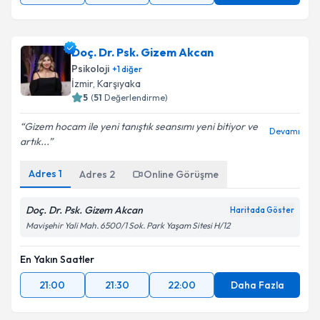
Doç. Dr. Psk. Gizem Akcan
Psikoloji
+
1
diğer
İzmir
,
Karşıyaka
5
(
51
Değerlendirme)
Gizem hocam ile yeni tanıştık seansımı yeni bitiyor ve
Devamı
artık...
Adres
1
Adres
2
Online Görüşme
Doç. Dr. Psk. Gizem Akcan
Haritada Göster
Mavişehir Yali Mah. 6500/1 Sok. Park Yaşam Sitesi H/12
En Yakın Saatler
21:00
21:30
22:00
Daha Fazla