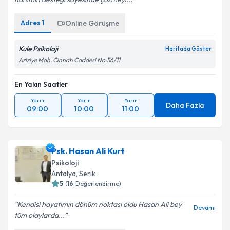
Adres
1
Online Görüşme
Kule Psikoloji
Haritada Göster
Aziziye Mah. Cinnah Caddesi No:56/11
En Yakın Saatler
Yarın
Yarın
Yarın
Daha Fazla
09:00
10:00
11:00
Psk. Hasan Ali Kurt
Psikoloji
Antalya
,
Serik
5
(
16
Değerlendirme)
Kendisi hayatımın dönüm noktası oldu Hasan Ali bey
Devamı
tüm olaylarda...