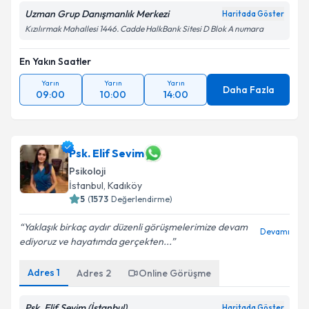
Uzman Grup Danışmanlık Merkezi
Haritada Göster
Kızılırmak Mahallesi 1446. Cadde HalkBank Sitesi D Blok A numara
En Yakın Saatler
Yarın
Yarın
Yarın
Daha Fazla
09:00
10:00
14:00
Psk. Elif Sevim
Psikoloji
İstanbul
,
Kadıköy
5
(
1573
Değerlendirme)
Yaklaşık birkaç aydır düzenli görüşmelerimize devam
Devamı
ediyoruz ve hayatımda gerçekten...
Adres
1
Adres
2
Online Görüşme
Psk. Elif Sevim (İstanbul)
Haritada Göster