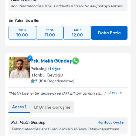
Konutkent Mahallesi 3028. Cadde No:8 D Blok No:44 Çankaya Ankara
En Yakın Saatler
Yarın
Yarın
Yarın
Daha Fazla
10:00
11:00
12:00
Psk. Melih Gündeş
Psikoloji
+
1
diğer
İstanbul
,
Beyoğlu
5
(
106
Değerlendirme)
Devamı
Melih bey iyi bir dinleyici ve dikkatli bir uzman sizi...
Adres
1
Online Görüşme
Psk. Melih Gündeş
Haritada Göster
Tomtom Mahallesi Ara Güler Sokak No:12 Daire:2 Markiz Apartmanı