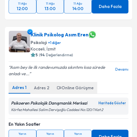
11 Ağu
11 Ağu
11 Ağu
Daha Fazla
12:00
13:00
14:00
Klinik Psikolog Asım Eren
Psikoloji
+
1
diğer
Kocaeli
,
İzmit
5
(
94
Değerlendirme)
Asım bey ile ilk randevumuzda sıkıntımı kısa sürede
Devamı
anladı ve...
Adres
1
Adres
2
Online Görüşme
Psikoeren Psikolojik Danışmanlık Merkezi
Haritada Göster
Körfez Mahallesi Salim Dervişoğlu Caddesi No:120/1 Kat:2
En Yakın Saatler
Yarın
Yarın
Yarın
Daha Fazla