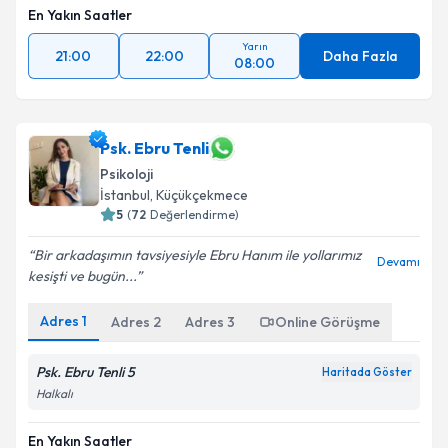
En Yakın Saatler
Yarın
21:00
22:00
Daha Fazla
08:00
Psk. Ebru Tenli
Psikoloji
İstanbul
,
Küçükçekmece
5
(
72
Değerlendirme)
Bir arkadaşımın tavsiyesiyle Ebru Hanım ile yollarımız
Devamı
kesişti ve bugün...
Adres
1
Adres
2
Adres
3
Online Görüşme
Psk. Ebru Tenli 5
Haritada Göster
Halkalı
En Yakın Saatler