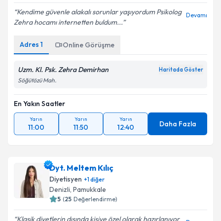
Kendime güvenle alakalı sorunlar yaşıyordum Psikolog
Devamı
Zehra hocamı internetten buldum...
Kişisel verilerimin işlenmesine ilişkin
Aydınlatma
Adres
1
Online Görüşme
Metni
'ni okudum ve kişisel verilerimin belirtilen
kapsamda işlenmesini kabul ediyorum.
Uzm. Kl. Psk. Zehra Demirhan
Haritada Göster
Söğütözü Mah.
Takvim Talebini Gönder
En Yakın Saatler
Yarın
Yarın
Yarın
Daha Fazla
11:00
11:50
12:40
Dyt. Meltem Kılıç
Diyetisyen
+
1
diğer
Denizli
,
Pamukkale
5
(
25
Değerlendirme)
Klasik diyetlerin dışında kişiye özel olarak hazırlanıyor