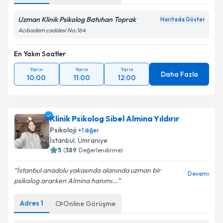
Uzman Klinik Psikolog Batuhan Toprak
Haritada Göster
Acıbadem caddesi No:164
En Yakın Saatler
Yarın
Yarın
Yarın
Daha Fazla
10:00
11:00
12:00
Klinik Psikolog Sibel Almina Yıldırır
Psikoloji
+
1
diğer
İstanbul
,
Ümraniye
5
(
389
Değerlendirme)
İstanbul anadolu yakasında alanında uzman bir
Devamı
psikolog ararken Almina hanımı...
Adres
1
Online Görüşme