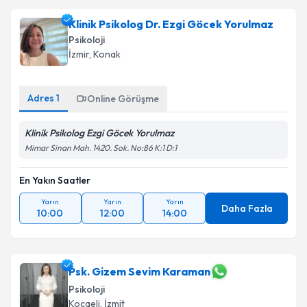
Klinik Psikolog Dr. Ezgi Göcek Yorulmaz
Psikoloji
İzmir
,
Konak
Adres
1
Online Görüşme
Klinik Psikolog Ezgi Göcek Yorulmaz
Mimar Sinan Mah. 1420. Sok. No:86 K:1 D:1
En Yakın Saatler
Yarın
Yarın
Yarın
Daha Fazla
10:00
12:00
14:00
Psk. Gizem Sevim Karaman
Psikoloji
Kocaeli
,
İzmit