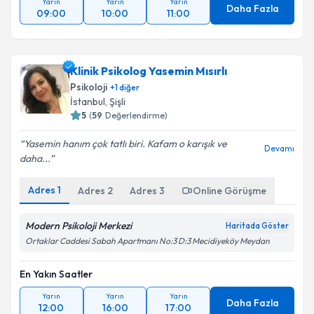
Yarın
Yarın
Yarın
Daha Fazla
09:00
10:00
11:00
Klinik Psikolog Yasemin Mısırlı
Psikoloji
+
1
diğer
İstanbul
,
Şişli
5
(
59
Değerlendirme)
Yasemin hanım çok tatlı biri. Kafam o karışık ve
Devamı
daha...
Adres
1
Adres
2
Adres
3
Online Görüşme
Modern Psikoloji Merkezi
Haritada Göster
Ortaklar Caddesi Sabah Apartmanı No:3 D:3 Mecidiyeköy Meydan
En Yakın Saatler
Yarın
Yarın
Yarın
Daha Fazla
12:00
16:00
17:00