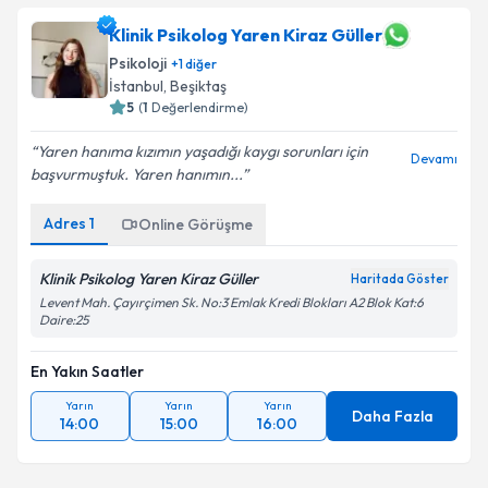
Klinik Psikolog Yaren Kiraz Güller
Psikoloji
+
1
diğer
İstanbul
,
Beşiktaş
5
(
1
Değerlendirme)
Yaren hanıma kızımın yaşadığı kaygı sorunları için
Devamı
başvurmuştuk. Yaren hanımın...
Adres
1
Online Görüşme
Klinik Psikolog Yaren Kiraz Güller
Haritada Göster
Levent Mah. Çayırçimen Sk. No:3 Emlak Kredi Blokları A2 Blok Kat:6
Daire:25
En Yakın Saatler
Yarın
Yarın
Yarın
Daha Fazla
14:00
15:00
16:00