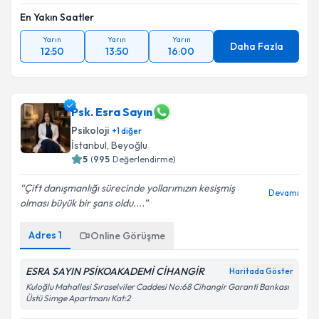
En Yakın Saatler
Yarın
Yarın
Yarın
Daha Fazla
12:50
13:50
16:00
Psk. Esra Sayın
Psikoloji
+
1
diğer
İstanbul
,
Beyoğlu
5
(
995
Değerlendirme)
Çift danışmanlığı sürecinde yollarımızın kesişmiş
Devamı
olması büyük bir şans oldu....
Adres
1
Online Görüşme
ESRA SAYIN PSİKOAKADEMİ CİHANGİR
Haritada Göster
Kuloğlu Mahallesi Sıraselviler Caddesi No:68 Cihangir Garanti Bankası
Üstü Simge Apartmanı Kat:2