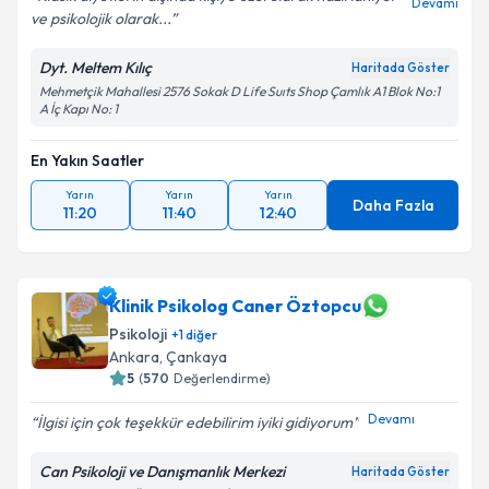
Devamı
ve psikolojik olarak...
Dyt. Meltem Kılıç
Haritada Göster
Mehmetçik Mahallesi 2576 Sokak D Life Suıts Shop Çamlık A1 Blok No:1
A İç Kapı No: 1
En Yakın Saatler
Yarın
Yarın
Yarın
Daha Fazla
11:20
11:40
12:40
Klinik Psikolog Caner Öztopcu
Psikoloji
+
1
diğer
Ankara
,
Çankaya
5
(
570
Değerlendirme)
Devamı
İlgisi için çok teşekkür edebilirim iyiki gidiyorum
Can Psikoloji ve Danışmanlık Merkezi
Haritada Göster