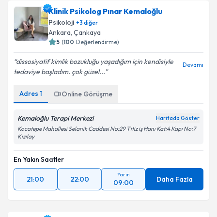
Klinik Psikolog Pınar Kemaloğlu
Psikoloji
+
3
diğer
Ankara
,
Çankaya
5
(
100
Değerlendirme)
dissosiyatif kimlik bozukluğu yaşadığım için kendisiyle
Devamı
tedaviye başladım. çok güzel...
Adres
1
Online Görüşme
Kemaloğlu Terapi Merkezi
Haritada Göster
Kocatepe Mahallesi Selanik Caddesi No:29 Titiz iş Hanı Kat:4 Kapı No:7
Kızılay
En Yakın Saatler
Yarın
21:00
22:00
Daha Fazla
09:00