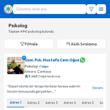
Doktor, klinik ara...
Psikolog
Toplam
4941
psikolog
bulundu.
Filtrele
Akıllı Sıralama
Uzm. Psk. Mustafa Cem Oğuz
Psikoloji
+
1
diğer
Ankara
,
Çankaya
5
(
465
Değerlendirme)
Gayet olumlu bir terapi herkese tavsiye ederim
Devamı
hocam konusunda gerçekten...
Adres
1
Adres
2
Adres
3
Adres
4
Adres
5
Adres