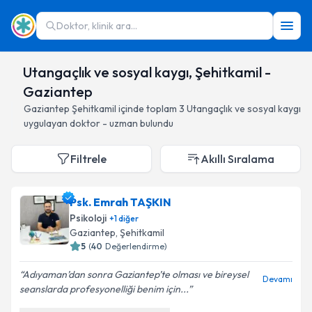
Doktor, klinik ara...
Utangaçlık ve sosyal kaygı, Şehitkamil -
Gaziantep
Gaziantep
Şehitkamil
içinde toplam
3
Utangaçlık ve sosyal kaygı
uygulayan doktor - uzman bulundu
Filtrele
Akıllı Sıralama
Psk. Emrah TAŞKIN
Psikoloji
+
1
diğer
Gaziantep
, Şehitkamil
5
(
40
Değerlendirme)
Adıyaman’dan sonra Gaziantep’te olması ve bireysel
Devamı
seanslarda profesyonelliği benim için...