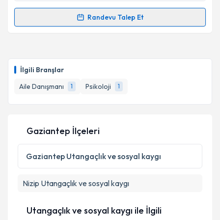
Metni
'ni okudum ve kişisel verilerimin belirtilen
Randevu Talep Et
kapsamda işlenmesini kabul ediyorum.
Randevu Takvimi Talebi
Takvim Talebini Gönder
Uzm. Psk. Ezgi Lif
için randevu takvimi talebi
oluşturun. Size bu uzmandan randevu almanız için bir
İlgili Branşlar
takvim hazırlandığında e-posta ile bilgilendireceğiz.
Aile Danışmanı
Psikoloji
1
1
E-posta Adresiniz
Gaziantep İlçeleri
Kişisel verilerimin işlenmesine ilişkin
Aydınlatma
Metni
'ni okudum ve kişisel verilerimin belirtilen
Gaziantep
Utangaçlık ve sosyal kaygı
kapsamda işlenmesini kabul ediyorum.
Nizip
Utangaçlık ve sosyal kaygı
Takvim Talebini Gönder
Utangaçlık ve sosyal kaygı ile İlgili