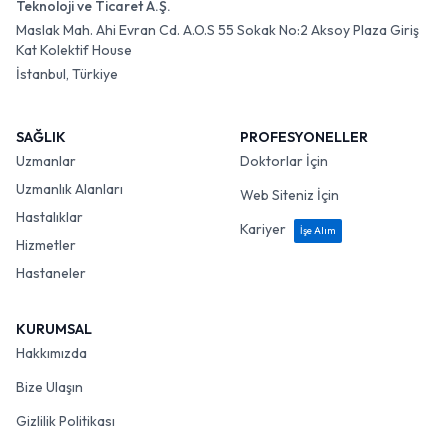
Teknoloji ve Ticaret A.Ş.
Maslak Mah. Ahi Evran Cd. A.O.S 55 Sokak No:2 Aksoy Plaza Giriş
Kat Kolektif House
İstanbul, Türkiye
SAĞLIK
PROFESYONELLER
Uzmanlar
Doktorlar İçin
Uzmanlık Alanları
Web Siteniz İçin
Hastalıklar
Kariyer
İşe Alım
Hizmetler
Hastaneler
KURUMSAL
Hakkımızda
Bize Ulaşın
Gizlilik Politikası