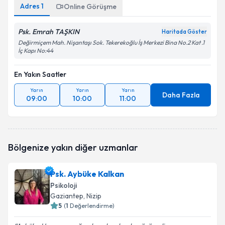
Adres
1
Online Görüşme
Psk. Emrah TAŞKIN
Haritada Göster
Değirmiçem Mah. Nişantaşı Sok. Tekerekoğlu İş Merkezi Bina No.2 Kat .1
İç Kapı No:44
En Yakın Saatler
Yarın
Yarın
Yarın
Daha Fazla
09:00
10:00
11:00
Bölgenize yakın diğer uzmanlar
Psk. Aybüke Kalkan
Psikoloji
Gaziantep
, Nizip
5
(
1
Değerlendirme)