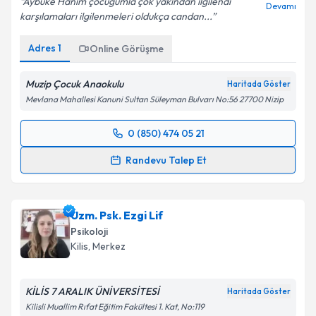
Aybüke Hanım çocuğumla çok yakından ilgilendi
Devamı
karşılamaları ilgilenmeleri oldukça candan...
Adres
1
Online Görüşme
Muzip Çocuk Anaokulu
Haritada Göster
Mevlana Mahallesi Kanuni Sultan Süleyman Bulvarı No:56 27700 Nizip
0 (850) 474 05 21
Randevu Takvimi Talebi
Randevu Talep Et
Psk. Aybüke Kalkan
için randevu takvimi talebi
oluşturun. Size bu uzmandan randevu almanız için bir
Uzm. Psk. Ezgi Lif
takvim hazırlandığında e-posta ile bilgilendireceğiz.
Psikoloji
E-posta Adresiniz
Kilis
, Merkez
KİLİS 7 ARALIK ÜNİVERSİTESİ
Haritada Göster
Kilisli Muallim Rıfat Eğitim Fakültesi 1. Kat, No:119
Kişisel verilerimin işlenmesine ilişkin
Aydınlatma