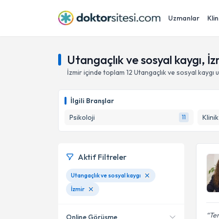
Uzmanlar
Klin
Utangaçlık ve sosyal kaygı, İz
İzmir
içinde toplam
12
Utangaçlık ve sosyal kaygı
u
İlgili Branşlar
Psikoloji
Klini
11
Aktif Filtreler
Utangaçlık ve sosyal kaygı
İzmir
Ter
Online Görüşme