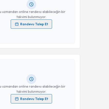
resiniz
u uzmandan online randevu alabileceğin bir
takvimi bulunmuyor.
Randevu Talep Et
 verilerimin işlenmesine ilişkin
Aydınlatma Metni
'ni
 ve kişisel verilerimin belirtilen kapsamda
esini kabul ediyorum.
akvimi Talebi
Takvim Talebini Gönder
ikolog Berken Gündüz
için randevu takvimi talebi
Size bu uzmandan randevu almanız için bir takvim
ında e-posta ile bilgilendireceğiz.
resiniz
u uzmandan online randevu alabileceğin bir
takvimi bulunmuyor.
Randevu Talep Et
 verilerimin işlenmesine ilişkin
Aydınlatma Metni
'ni
 ve kişisel verilerimin belirtilen kapsamda