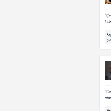
Çok
keli
Ke
Şeh
Ge
atam
Ps