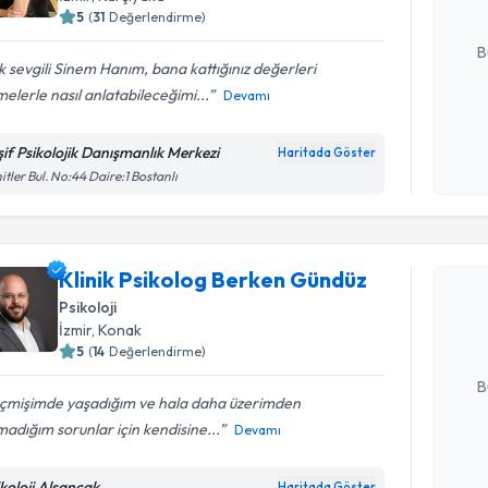
5
(
31
Değerlendirme)
E-posta Ad
B
 sevgili Sinem Hanım, bana kattığınız değerleri
melerle nasıl anlatabileceğimi...
Devamı
Kişisel
okudum
şif Psikolojik Danışmanlık Merkezi
Haritada Göster
işlenm
itler Bul. No:44 Daire:1 Bostanlı
Randevu T
Klinik Ps
Klinik Psikolog Berken Gündüz
oluşturun. 
Psikoloji
hazırlandığ
İzmir
, Konak
5
(
14
Değerlendirme)
E-posta Ad
B
çmişimde yaşadığım ve hala daha üzerimden
adığım sorunlar için kendisine...
Devamı
Kişisel
okudum
ikoloji Alsancak
Haritada Göster