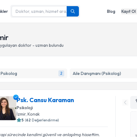
ikler
Blog
Kayıt Ol
mir
ygulayan doktor - uzman bulundu
k Psikolog
Aile Danışmanı (Psikolog)
2
Psk. Cansu Karaman
Psikoloji
İzmir
, Konak
5
(
62
Değerlendirme)
api sürecinde kendimi güvenli ve anlaşılmış hissettim.