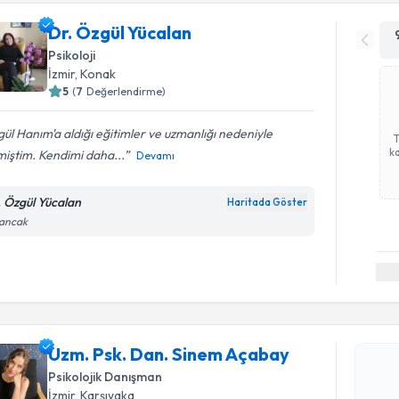
Dr. Özgül Yücalan
Psikoloji
İzmir
, Konak
5
(
7
Değerlendirme)
ül Hanım'a aldığı eğitimler ve uzmanlığı nedeniyle
ka
iştim. Kendimi daha...
Devamı
. Özgül Yücalan
Haritada Göster
sancak
Randevu T
Uzm. Psk.
Uzm. Psk. Dan. Sinem Açabay
oluşturun. 
Psikolojik Danışman
hazırlandığ
İzmir
, Karşıyaka