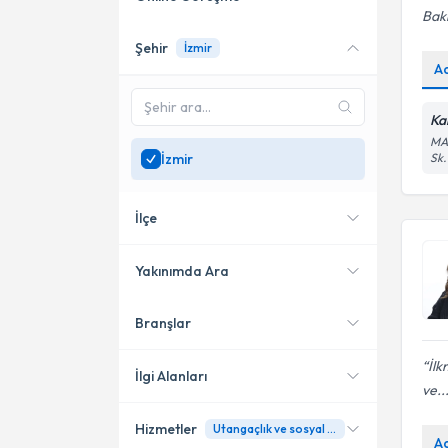
Bakı
Şehir
İzmir
Online danışmanlık sunan
A
uzmanları göster
Sadece
İzmir
bölgesinde
Ka
uzman ara
MAH
İzmir
Sk.
İlçe
Yakınımda Ara
Branşlar
Konumuma yakın uzmanları
Karşıyaka
göster
İlk
Konak
İlgi Alanları
ve..
Buca
Hizmetler
Utangaçlık ve sosyal kaygı
Psikoloji
A