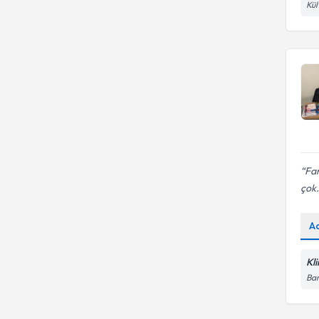
Kül
Aile ve Çift Danışmanlığı
YENİ YÜZYIL ÜNİVERSİTESİ
Far
çok.
A
Kl
Bar