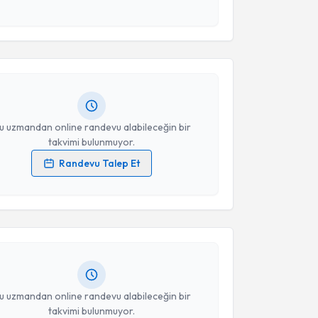
akvimi Talebi
esini kabul ediyorum.
 Gözükara
için randevu takvimi talebi oluşturun. Size
Takvim Talebini Gönder
 randevu almanız için bir takvim hazırlandığında e-
lgilendireceğiz.
resiniz
u uzmandan online randevu alabileceğin bir
takvimi bulunmuyor.
Randevu Talep Et
akvimi Talebi
 verilerimin işlenmesine ilişkin
Aydınlatma Metni
'ni
 ve kişisel verilerimin belirtilen kapsamda
esini kabul ediyorum.
 Musa İbrahim ÖVGÜN
için randevu takvimi talebi
Size bu uzmandan randevu almanız için bir takvim
ında e-posta ile bilgilendireceğiz.
Takvim Talebini Gönder
resiniz
u uzmandan online randevu alabileceğin bir
takvimi bulunmuyor.