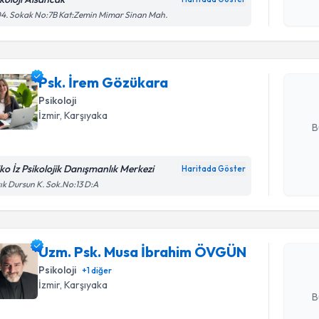
Randevu T
işlenm
4. Sokak No:7B Kat:Zemin Mimar Sinan Mah.
Psk. İrem
bu uzmandan
Psk. İrem Gözükara
posta ile bi
Psikoloji
E-posta Ad
İzmir
, Karşıyaka
B
iko İz Psikolojik Danışmanlık Merkezi
Haritada Göster
Randevu T
Kişisel
ık Dursun K. Sok.No:13 D:A
okudum
işlenm
Uzm. Psk.
oluşturun. 
Uzm. Psk. Musa İbrahim ÖVGÜN
hazırlandığ
Psikoloji
+
1
diğer
E-posta Ad
İzmir
, Karşıyaka
B