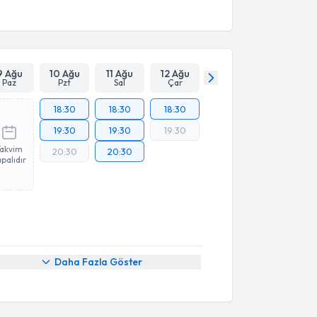
9 Ağu
10 Ağu
11 Ağu
12 Ağu
Paz
Pzt
Sal
Çar
18:30
18:30
18:30
19:30
19:30
19:30
Takvim
20:30
20:30
palıdır
Daha Fazla Göster