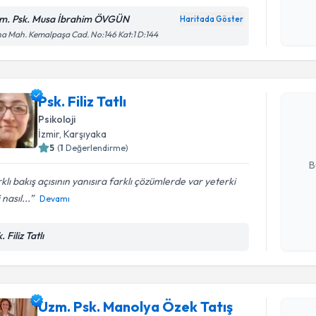
m. Psk. Musa İbrahim ÖVGÜN
Haritada Göster
Kişisel
a Mah. Kemalpaşa Cad. No:146 Kat:1 D:144
Randevu T
okudum
işlenm
Psk. Filiz T
Psk. Filiz Tatlı
uzmandan ra
posta ile bi
Psikoloji
İzmir
, Karşıyaka
E-posta Ad
5
(
1
Değerlendirme)
B
klı bakış açısının yanısıra farklı çözümlerde var yeterki
 nasıl...
Devamı
Kişisel
okudum
. Filiz Tatlı
işlenm
Randevu T
Uzm. Psk.
Uzm. Psk. Manolya Özek Tatış
oluşturun. 