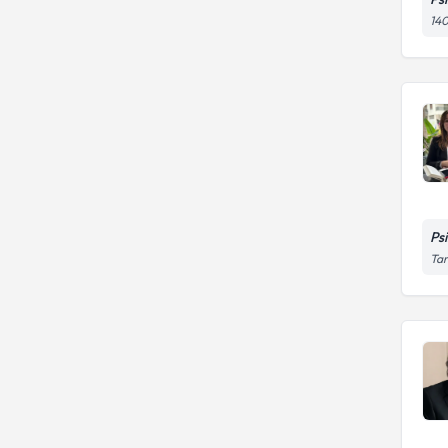
140
Ps
Tar