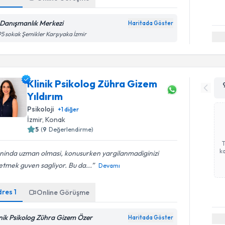
 Danışmanlık Merkezi
Haritada Göster
5 sokak Şemikler Karşıyaka İzmir
Klinik Psikolog Zühra Gizem
Yıldırım
Psikoloji
+
1
diğer
İzmir
, Konak
5
(
9
Değerlendirme)
ka
ninda uzman olmasi, konusurken yargilanmadiginizi
etmek guven sagliyor. Bu da...
Devamı
dres
1
Online Görüşme
inik Psikolog Zühra Gizem Özer
Haritada Göster