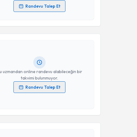
Randevu Talep Et
 verilerimin işlenmesine ilişkin
Aydınlatma Metni
'ni
akvimi Talebi
 ve kişisel verilerimin belirtilen kapsamda
esini kabul ediyorum.
atlı
için randevu takvimi talebi oluşturun. Size bu
Takvim Talebini Gönder
ndevu almanız için bir takvim hazırlandığında e-
lgilendireceğiz.
resiniz
u uzmandan online randevu alabileceğin bir
takvimi bulunmuyor.
Randevu Talep Et
 verilerimin işlenmesine ilişkin
Aydınlatma Metni
'ni
 ve kişisel verilerimin belirtilen kapsamda
esini kabul ediyorum.
akvimi Talebi
Takvim Talebini Gönder
 Manolya Özek Tatış
için randevu takvimi talebi
Size bu uzmandan randevu almanız için bir takvim