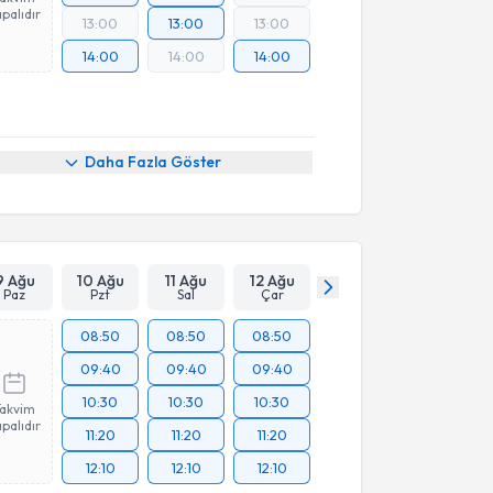
palıdır
13:00
13:00
13:00
14:00
14:00
14:00
Daha Fazla Göster
9 Ağu
10 Ağu
11 Ağu
12 Ağu
Paz
Pzt
Sal
Çar
08:50
08:50
08:50
09:40
09:40
09:40
10:30
10:30
10:30
Takvim
palıdır
11:20
11:20
11:20
12:10
12:10
12:10