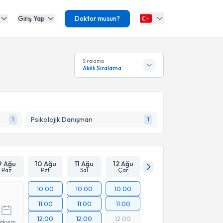
Giriş Yap
Doktor musun?
Sıralama
Akıllı Sıralama
Psikolojik Danışman
1
1
9 Ağu
10 Ağu
11 Ağu
12 Ağu
Paz
Pzt
Sal
Çar
10:00
10:00
10:00
11:00
11:00
11:00
12:00
12:00
12:00
Takvim