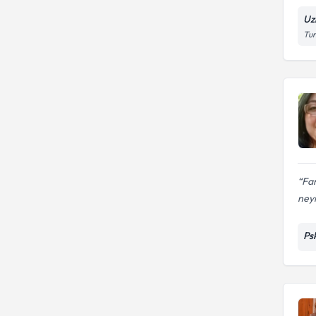
Uz
Tun
Far
neyi
Psk