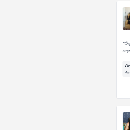
Özg
seçm
Dr
Al