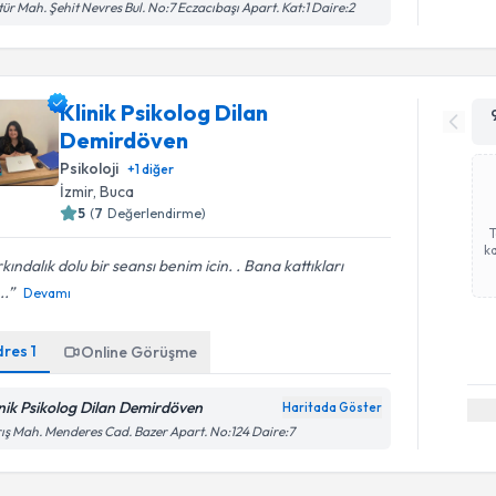
tür Mah. Şehit Nevres Bul. No:7 Eczacıbaşı Apart. Kat:1 Daire:2
Klinik Psikolog Dilan
Demirdöven
Psikoloji
+
1
diğer
İzmir
, Buca
5
(
7
Değerlendirme)
ka
kındalık dolu bir seansı benim icin. . Bana kattıkları
..
Devamı
dres
1
Online Görüşme
inik Psikolog Dilan Demirdöven
Haritada Göster
ış Mah. Menderes Cad. Bazer Apart. No:124 Daire:7