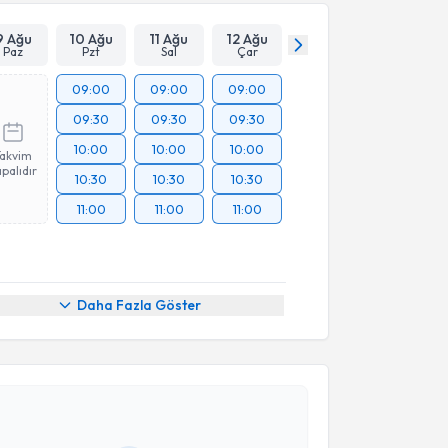
9 Ağu
10 Ağu
11 Ağu
12 Ağu
Paz
Pzt
Sal
Çar
09:00
09:00
09:00
09:30
09:30
09:30
10:00
10:00
10:00
Takvim
palıdır
10:30
10:30
10:30
11:00
11:00
11:00
Daha Fazla Göster
akvimi Talebi
 Dan. Sinem Açabay
için randevu takvimi talebi
Size bu uzmandan randevu almanız için bir takvim
ında e-posta ile bilgilendireceğiz.