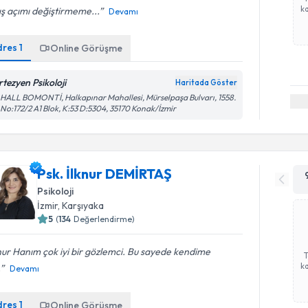
ka
ş açımı değiştirmeme...
Devamı
dres
1
Online Görüşme
rtezyen Psikoloji
Haritada Göster
ALL BOMONTİ, Halkapınar Mahallesi, Mürselpaşa Bulvarı, 1558.
 No:172/2 A1 Blok, K:53 D:5304, 35170 Konak/İzmir
Psk. İlknur DEMİRTAŞ
Psikoloji
İzmir
, Karşıyaka
5
(
134
Değerlendirme)
nur Hanım çok iyi bir gözlemci. Bu sayede kendime
ka
.
Devamı
dres
1
Online Görüşme